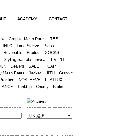
Academy
Contact
ew
Graphic Mesh Pants
TEE
INFO
Long Sleeve
Press
Reversible
Product
SOCKS
Styling Sample
Sweat
EVENT
OCK
Dealers
SALE！
CAP
y Mesh Pants
Jacket
HITH
Graphic
Practice
NOSLEEVE
FLATLUX
TANCE
Tanktop
Charity
Kicks