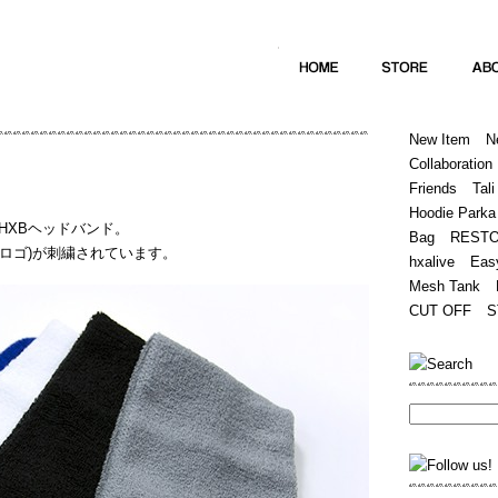
Home
Hugest
About
Store
New Item
N
Collaboration
Friends
Tali
Hoodie Parka
HXBヘッドバンド。
Bag
REST
(筆記体ロゴ)が刺繍されています。
hxalive
Eas
Mesh Tank
CUT OFF
S