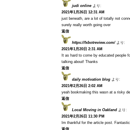
judi online
より:
2021年1月26日 12:31 AM
just beneath, are a lot of totally not co
surely really worth going over
返信
https://fxbotreview.com/
より:
2021年1月20日 2:31 AM
It as hard to come by educated people fo
talking about! Thanks
返信
daily motivation blog
より:
2021年2月26日 2:02 AM
yeah bookmaking this wasn at a risky de
返信
Local Moving in Oakland
より:
2021年2月26日 11:30 PM
Im thankful for the article post. Fantastic
返信