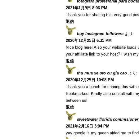
fotografo profesional para boda
2021年1月9日 8:06 PM
Thank you for sharing this very good post
返信
buy Instagram followers
より:
2020年12月25日 6:35 PM
Nice blog here! Also your website loads 
your affiliate link to your host? I wish m
返信
thu mua xe oto cu gia cao
より:
2020年12月25日 10:08 PM
Thank you a bunch for sharing this with a
Bookmarked. Kindly also consult with my
between us!
返信
sweetwater florida commisioner
2021年2月16日 3:04 PM
yay google is my queen aided me to find t