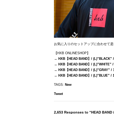
お気に入りのセットアップに合わせて是
【HXB ONLINESHOP】
→
HXB【HEAD BAND】/ (L)”BLACK” /
→
HXB【HEAD BAND】/ (L)”WHITE” /
→
HXB【HEAD BAND】/ (L)”GRAY” / 
→
HXB【HEAD BAND】/ (L)”BLUE” / 
TAGS:
New
Tweet
2,653 Responses to “HEAD BAND 