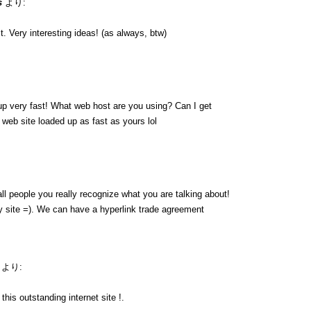
s
より:
. Very interesting ideas! (as always, btw)
up very fast! What web host are you using? Can I get
y web site loaded up as fast as yours lol
ll people you really recognize what you are talking about!
 site =). We can have a hyperlink trade agreement
より:
his outstanding internet site !.