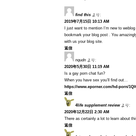
find this
より:
2019年7月15日 10:13 AM
I just want to mention I’m new to weblog a
bookmark your blog post . You amazingly
with us your blog site.
返信
nqudn
より:
2020年5月30日 11:19 AM
Is a gay porn chat fun?
When you have sex you’ll find out…
https://www.eporner.com/hd-porn/1Q
返信
4life supplement review
より:
2020年12月22日 2:30 AM
There as certainly a lot to learn about th
返信