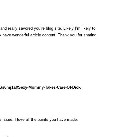
nd really savored you’re blog site. Likely I’m likely to
 have wonderful article content. Thank you for sharing
lGs6mj1af/Sexy-Mommy-Takes-Care-Of-Dick/
is issue. I love all the points you have made.