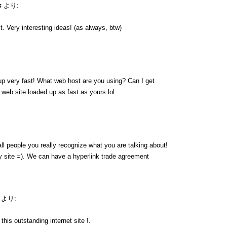
s
より:
. Very interesting ideas! (as always, btw)
up very fast! What web host are you using? Can I get
y web site loaded up as fast as yours lol
ll people you really recognize what you are talking about!
 site =). We can have a hyperlink trade agreement
より:
his outstanding internet site !.