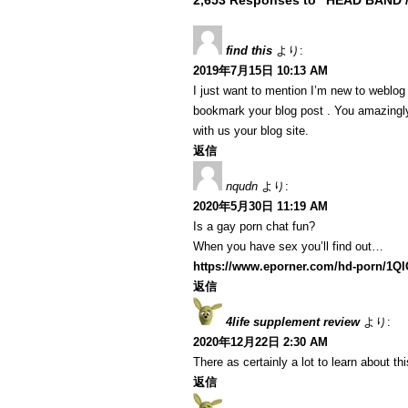
2,653 Responses to “HEAD BAND 
find this
より:
2019年7月15日 10:13 AM
I just want to mention I’m new to weblog a
bookmark your blog post . You amazingly
with us your blog site.
返信
nqudn
より:
2020年5月30日 11:19 AM
Is a gay porn chat fun?
When you have sex you’ll find out…
https://www.eporner.com/hd-porn/1Q
返信
4life supplement review
より:
2020年12月22日 2:30 AM
There as certainly a lot to learn about th
返信