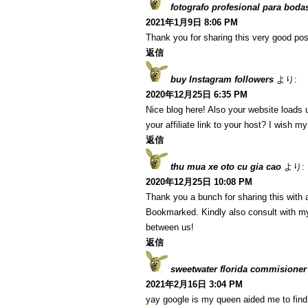
fotografo profesional para boda
2021年1月9日 8:06 PM
Thank you for sharing this very good post
返信
buy Instagram followers
より:
2020年12月25日 6:35 PM
Nice blog here! Also your website loads 
your affiliate link to your host? I wish m
返信
thu mua xe oto cu gia cao
より:
2020年12月25日 10:08 PM
Thank you a bunch for sharing this with a
Bookmarked. Kindly also consult with my
between us!
返信
sweetwater florida commisioner
2021年2月16日 3:04 PM
yay google is my queen aided me to find t