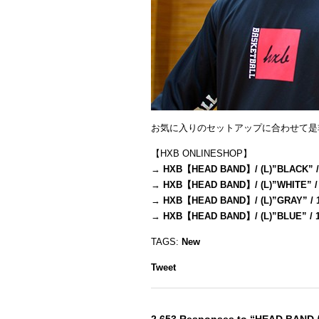
お気に入りのセットアップに合わせて是
【HXB ONLINESHOP】
→
HXB【HEAD BAND】/ (L)”BLACK” /
→
HXB【HEAD BAND】/ (L)”WHITE” /
→
HXB【HEAD BAND】/ (L)”GRAY” / 
→
HXB【HEAD BAND】/ (L)”BLUE” / 
TAGS:
New
Tweet