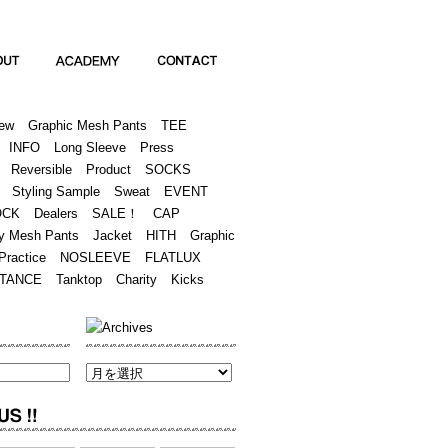
Academy
Contact
ew
Graphic Mesh Pants
TEE
INFO
Long Sleeve
Press
Reversible
Product
SOCKS
Styling Sample
Sweat
EVENT
OCK
Dealers
SALE！
CAP
y Mesh Pants
Jacket
HITH
Graphic
Practice
NOSLEEVE
FLATLUX
TANCE
Tanktop
Charity
Kicks