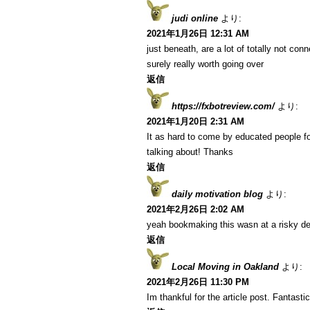
judi online
より:
2021年1月26日 12:31 AM
just beneath, are a lot of totally not co
surely really worth going over
返信
https://fxbotreview.com/
より:
2021年1月20日 2:31 AM
It as hard to come by educated people fo
talking about! Thanks
返信
daily motivation blog
より:
2021年2月26日 2:02 AM
yeah bookmaking this wasn at a risky de
返信
Local Moving in Oakland
より:
2021年2月26日 11:30 PM
Im thankful for the article post. Fantastic