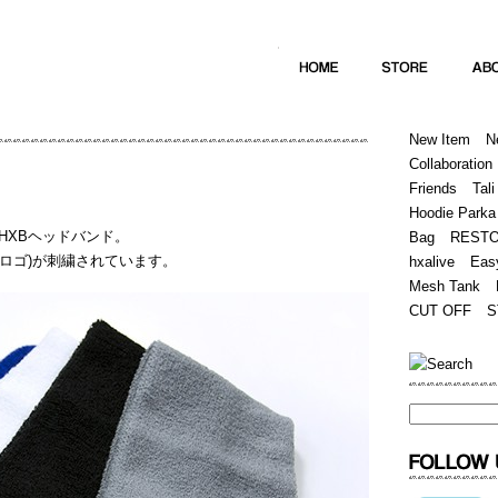
Home
Hugest
About
Store
New Item
N
Collaboration
Friends
Tali
Hoodie Parka
HXBヘッドバンド。
Bag
REST
(筆記体ロゴ)が刺繍されています。
hxalive
Eas
Mesh Tank
CUT OFF
S