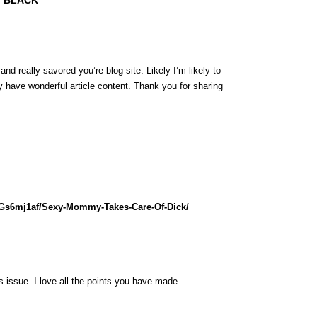
/ BLACK”
nd really savored you’re blog site. Likely I’m likely to
 have wonderful article content. Thank you for sharing
lGs6mj1af/Sexy-Mommy-Takes-Care-Of-Dick/
is issue. I love all the points you have made.