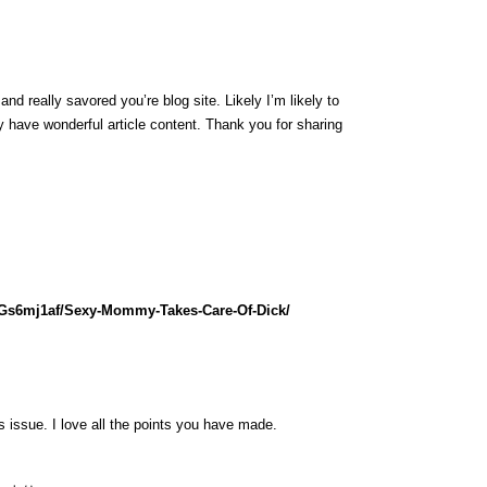
nd really savored you’re blog site. Likely I’m likely to
 have wonderful article content. Thank you for sharing
lGs6mj1af/Sexy-Mommy-Takes-Care-Of-Dick/
is issue. I love all the points you have made.