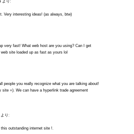
s
より:
. Very interesting ideas! (as always, btw)
up very fast! What web host are you using? Can I get
y web site loaded up as fast as yours lol
ll people you really recognize what you are talking about!
 site =). We can have a hyperlink trade agreement
より:
his outstanding internet site !.