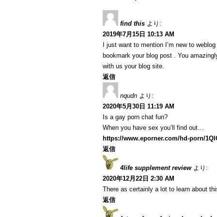
find this
より:
2019年7月15日 10:13 AM
I just want to mention I’m new to weblog a
bookmark your blog post . You amazingly
with us your blog site.
返信
nqudn
より:
2020年5月30日 11:19 AM
Is a gay porn chat fun?
When you have sex you’ll find out…
https://www.eporner.com/hd-porn/1Q
返信
4life supplement review
より:
2020年12月22日 2:30 AM
There as certainly a lot to learn about th
返信