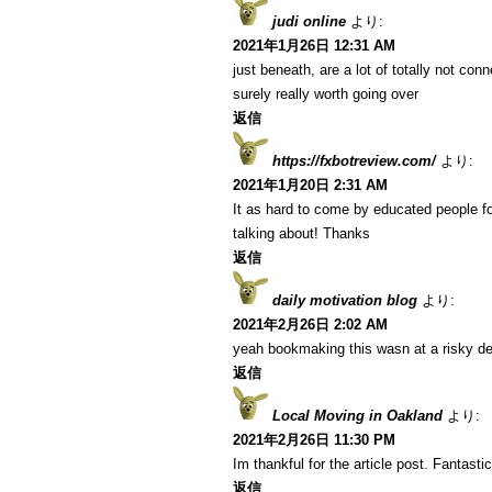
judi online
より:
2021年1月26日 12:31 AM
just beneath, are a lot of totally not co
surely really worth going over
返信
https://fxbotreview.com/
より:
2021年1月20日 2:31 AM
It as hard to come by educated people fo
talking about! Thanks
返信
daily motivation blog
より:
2021年2月26日 2:02 AM
yeah bookmaking this wasn at a risky de
返信
Local Moving in Oakland
より:
2021年2月26日 11:30 PM
Im thankful for the article post. Fantastic
返信