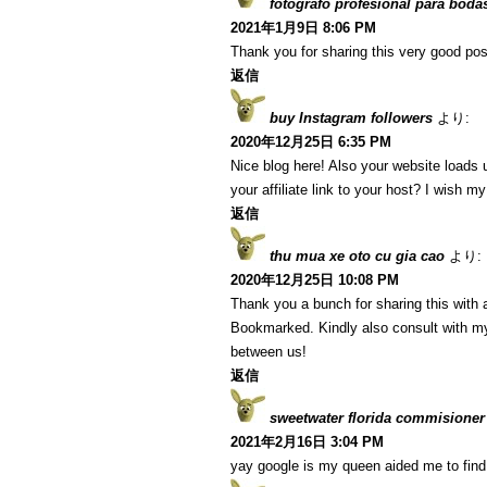
fotografo profesional para boda
2021年1月9日 8:06 PM
Thank you for sharing this very good post
返信
buy Instagram followers
より:
2020年12月25日 6:35 PM
Nice blog here! Also your website loads 
your affiliate link to your host? I wish m
返信
thu mua xe oto cu gia cao
より:
2020年12月25日 10:08 PM
Thank you a bunch for sharing this with a
Bookmarked. Kindly also consult with my
between us!
返信
sweetwater florida commisioner
2021年2月16日 3:04 PM
yay google is my queen aided me to find t