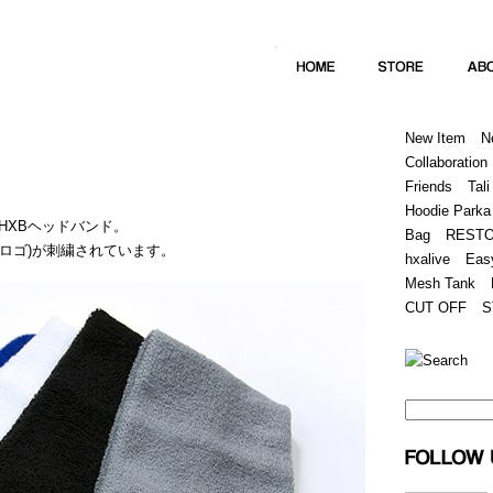
Home
Hugest
About
Store
New Item
N
Collaboration
Friends
Tali
Hoodie Parka
HXBヘッドバンド。
Bag
REST
(筆記体ロゴ)が刺繍されています。
hxalive
Eas
Mesh Tank
CUT OFF
S