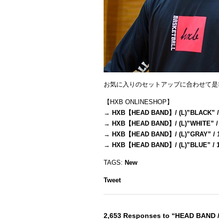
お気に入りのセットアップに合わせて是
【HXB ONLINESHOP】
→
HXB【HEAD BAND】/ (L)”BLACK” /
→
HXB【HEAD BAND】/ (L)”WHITE” /
→
HXB【HEAD BAND】/ (L)”GRAY” / 
→
HXB【HEAD BAND】/ (L)”BLUE” / 
TAGS:
New
Tweet
2,653 Responses to “HEAD BAND 