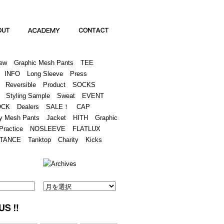
Academy
Contact
ew
Graphic Mesh Pants
TEE
INFO
Long Sleeve
Press
Reversible
Product
SOCKS
Styling Sample
Sweat
EVENT
OCK
Dealers
SALE！
CAP
y Mesh Pants
Jacket
HITH
Graphic
Practice
NOSLEEVE
FLATLUX
TANCE
Tanktop
Charity
Kicks