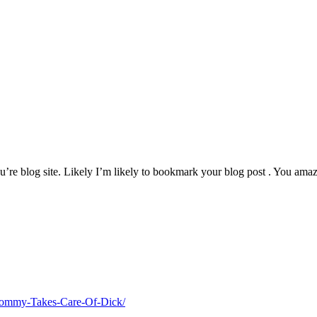
u’re blog site. Likely I’m likely to bookmark your blog post . You amaz
Mommy-Takes-Care-Of-Dick/