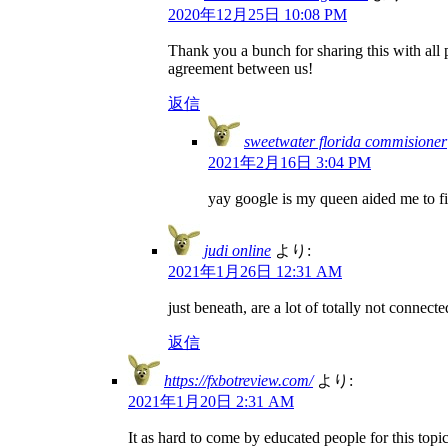
2020年12月25日 10:08 PM
Thank you a bunch for sharing this with all
agreement between us!
返信
sweetwater florida commisioner
2021年2月16日 3:04 PM
yay google is my queen aided me to find
judi online
より:
2021年1月26日 12:31 AM
just beneath, are a lot of totally not connec
返信
https://fxbotreview.com/
より:
2021年1月20日 2:31 AM
It as hard to come by educated people for this top