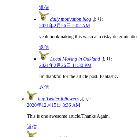
返信
daily motivation blog
より:
2021年2月26日 2:02 AM
yeah bookmaking this wasn at a risky determinatio
返信
Local Moving in Oakland
より:
2021年2月26日 11:30 PM
Im thankful for the article post. Fantastic.
返信
buy Twitter followers
より:
2020年12月15日 8:36 AM
This is one awesome article.Thanks Again.
返信