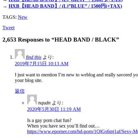
→
HXB【HEAD BAND】/ (L)”BLUE” / 1500円(+TAX)
TAGS:
New
Tweet
2,653 Responses to “HEAD BAND / BLACK”
find this
より:
2019年7月15日 10:13 AM
I just want to mention I’m new to weblog and really savored yo
your blog site.
返信
nqudn
より:
2020年5月30日 11:19 AM
Is a gay porn chat fun?
When you have sex you’ll find out…
https://www.eporner.com/hd-porn/1QlGs6mj1af/Sexy-