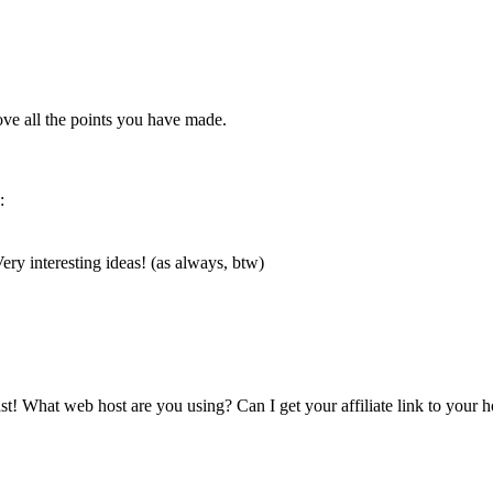
 love all the points you have made.
:
ery interesting ideas! (as always, btw)
t! What web host are you using? Can I get your affiliate link to your h