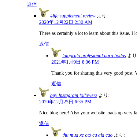
返信
4life supplement review
より:
2020年12月22日 2:30 AM
There as certainly a lot to learn about this issue. I
返信
fotografo profesional para bodas
より
2021年1月9日 8:06 PM
Thank you for sharing this very good post. V
返信
buy Instagram followers
より:
2020年12月25日 6:35 PM
Nice blog here! Also your website loads up very fas
返信
thu mua xe oto cu gia cao
より: