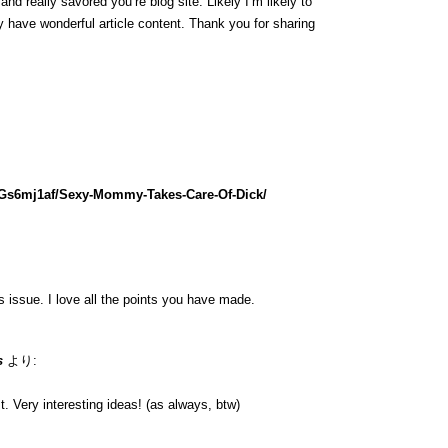
nd really savored you’re blog site. Likely I’m likely to
 have wonderful article content. Thank you for sharing
lGs6mj1af/Sexy-Mommy-Takes-Care-Of-Dick/
is issue. I love all the points you have made.
s
より:
. Very interesting ideas! (as always, btw)