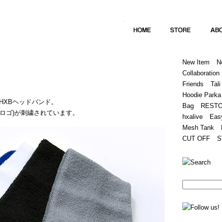
Home
Hugest
About
Store
New Item
N
Collaboration
Friends
Tali
Hoodie Parka
HXBヘッドバンド。
Bag
REST
(筆記体ロゴ)が刺繍されています。
hxalive
Eas
Mesh Tank
CUT OFF
S