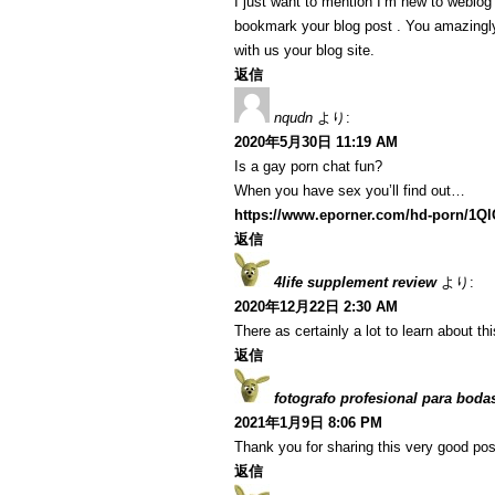
I just want to mention I’m new to weblog a
bookmark your blog post . You amazingly
with us your blog site.
返信
nqudn
より:
2020年5月30日 11:19 AM
Is a gay porn chat fun?
When you have sex you’ll find out…
https://www.eporner.com/hd-porn/1Q
返信
4life supplement review
より:
2020年12月22日 2:30 AM
There as certainly a lot to learn about th
返信
fotografo profesional para boda
2021年1月9日 8:06 PM
Thank you for sharing this very good post
返信