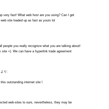
up very fast! What web host are you using? Can I get
y web site loaded up as fast as yours lol
ll people you really recognize what you are talking about!
 site =). We can have a hyperlink trade agreement
より:
his outstanding internet site !.
nnected web-sites to ours, nevertheless, they may be