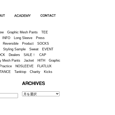
Academy
Contact
ew
Graphic Mesh Pants
TEE
INFO
Long Sleeve
Press
Reversible
Product
SOCKS
Styling Sample
Sweat
EVENT
OCK
Dealers
SALE！
CAP
y Mesh Pants
Jacket
HITH
Graphic
Practice
NOSLEEVE
FLATLUX
TANCE
Tanktop
Charity
Kicks