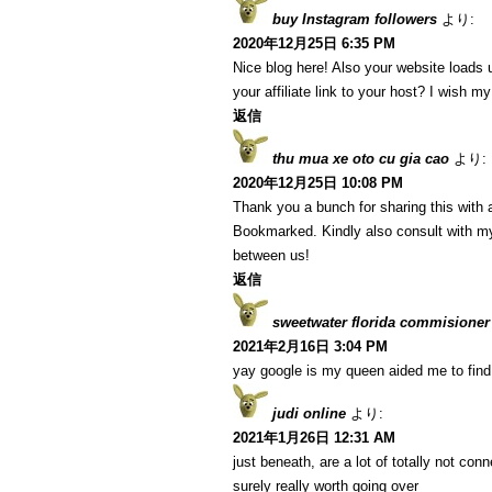
buy Instagram followers
より:
2020年12月25日 6:35 PM
Nice blog here! Also your website loads 
your affiliate link to your host? I wish m
返信
thu mua xe oto cu gia cao
より:
2020年12月25日 10:08 PM
Thank you a bunch for sharing this with a
Bookmarked. Kindly also consult with my
between us!
返信
sweetwater florida commisioner
2021年2月16日 3:04 PM
yay google is my queen aided me to find t
judi online
より:
2021年1月26日 12:31 AM
just beneath, are a lot of totally not co
surely really worth going over