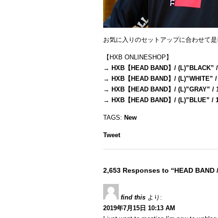
お気に入りのセットアップに合わせて是
【HXB ONLINESHOP】
→
HXB【HEAD BAND】/ (L)”BLACK” /
→
HXB【HEAD BAND】/ (L)”WHITE” /
→
HXB【HEAD BAND】/ (L)”GRAY” / 
→
HXB【HEAD BAND】/ (L)”BLUE” / 
TAGS:
New
Tweet
2,653 Responses to “HEAD BAND 
find this
より:
2019年7月15日 10:13 AM