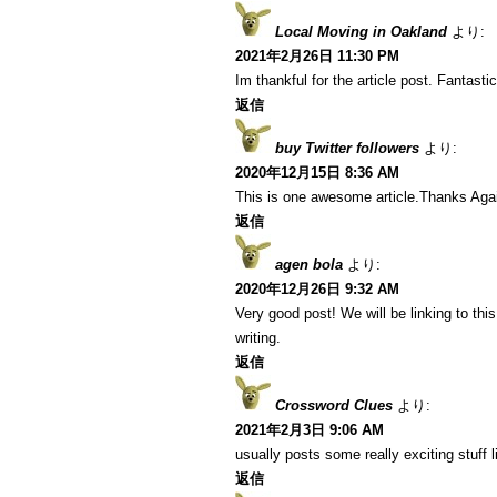
Local Moving in Oakland
より:
2021年2月26日 11:30 PM
Im thankful for the article post. Fantastic
返信
buy Twitter followers
より:
2020年12月15日 8:36 AM
This is one awesome article.Thanks Aga
返信
agen bola
より:
2020年12月26日 9:32 AM
Very good post! We will be linking to this
writing.
返信
Crossword Clues
より:
2021年2月3日 9:06 AM
usually posts some really exciting stuff li
返信