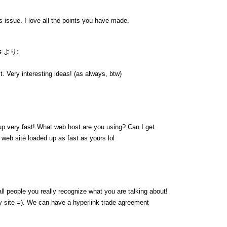
is issue. I love all the points you have made.
s
より:
. Very interesting ideas! (as always, btw)
up very fast! What web host are you using? Can I get
y web site loaded up as fast as yours lol
ll people you really recognize what you are talking about!
 site =). We can have a hyperlink trade agreement