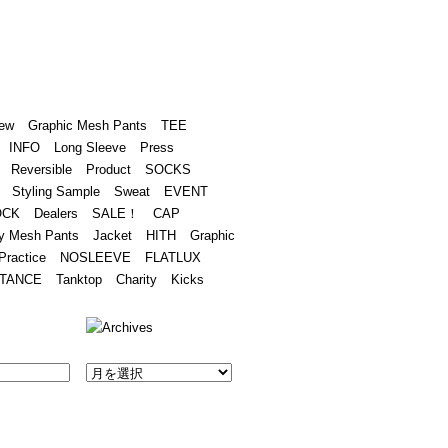
Academy
Contact
ew
Graphic Mesh Pants
TEE
INFO
Long Sleeve
Press
Reversible
Product
SOCKS
Styling Sample
Sweat
EVENT
OCK
Dealers
SALE！
CAP
y Mesh Pants
Jacket
HITH
Graphic
Practice
NOSLEEVE
FLATLUX
TANCE
Tanktop
Charity
Kicks