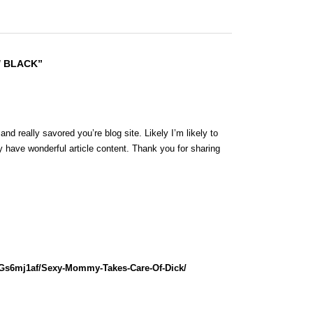
/ BLACK”
nd really savored you’re blog site. Likely I’m likely to
 have wonderful article content. Thank you for sharing
lGs6mj1af/Sexy-Mommy-Takes-Care-Of-Dick/