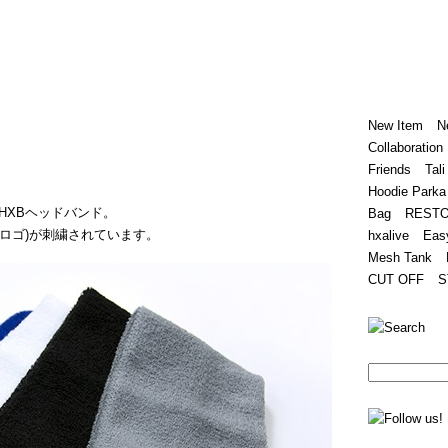
Home
Hugest
About
Store
New Item
N
Collaboration
Friends
Tali
Hoodie Parka
HXBヘッドバンド。
Bag
REST
(筆記体ロゴ)が刺繍されています。
hxalive
Eas
Mesh Tank
CUT OFF
S