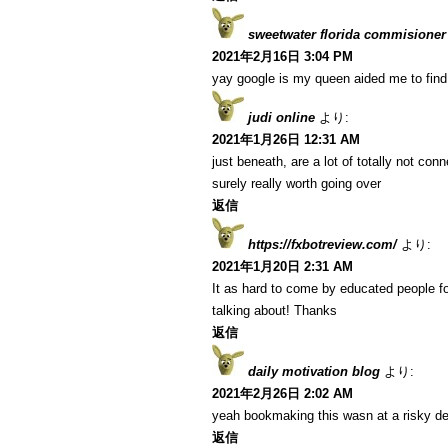
sweetwater florida commisioner
2021年2月16日 3:04 PM
yay google is my queen aided me to find t
judi online
より:
2021年1月26日 12:31 AM
just beneath, are a lot of totally not co
surely really worth going over
返信
https://fxbotreview.com/
より:
2021年1月20日 2:31 AM
It as hard to come by educated people fo
talking about! Thanks
返信
daily motivation blog
より:
2021年2月26日 2:02 AM
yeah bookmaking this wasn at a risky de
返信