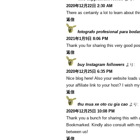
2020年12月22日 2:30 AM
There as certainly a lot to learn about th
返信
fotografo profesional para boda
2021年1月9日 8:06 PM
Thank you for sharing this very good post
返信
buy Instagram followers
より:
2020年12月25日 6:35 PM
Nice blog here! Also your website loads 
your affiliate link to your host? I wish m
返信
thu mua xe oto cu gia cao
より:
2020年12月25日 10:08 PM
Thank you a bunch for sharing this with a
Bookmarked. Kindly also consult with my
between us!
返信