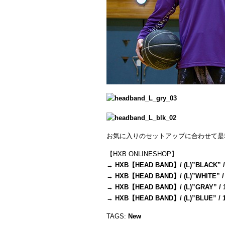
お気に入りのセットアップに合わせて是
【HXB ONLINESHOP】
→
HXB【HEAD BAND】/ (L)”BLACK” /
→
HXB【HEAD BAND】/ (L)”WHITE” /
→
HXB【HEAD BAND】/ (L)”GRAY” / 
→
HXB【HEAD BAND】/ (L)”BLUE” / 
TAGS:
New