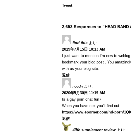
Tweet
2,653 Responses to “HEAD BAND 
find this
より:
2019年7月15日 10:13 AM
I just want to mention I’m new to weblog a
bookmark your blog post . You amazingly
with us your blog site.
返信
nqudn
より:
2020年5月30日 11:19 AM
Is a gay porn chat fun?
When you have sex you’ll find out…
https://www.eporner.com/hd-porn/1Q
返信
4life supplement review
より: