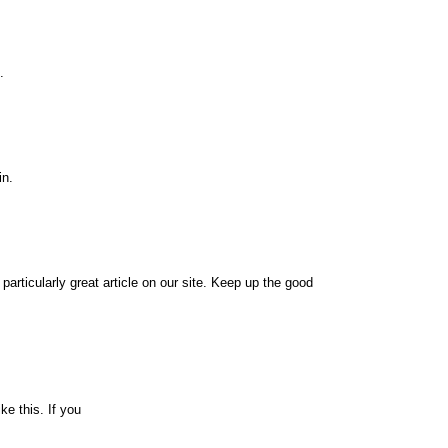
.
in.
 particularly great article on our site. Keep up the good
ke this. If you