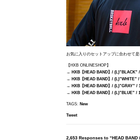
お気に入りのセットアップに合わせて是
【HXB ONLINESHOP】
→
HXB【HEAD BAND】/ (L)”BLACK” /
→
HXB【HEAD BAND】/ (L)”WHITE” /
→
HXB【HEAD BAND】/ (L)”GRAY” / 
→
HXB【HEAD BAND】/ (L)”BLUE” / 
TAGS:
New
Tweet
2,653 Responses to “HEAD BAND 