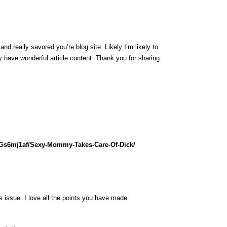
nd really savored you’re blog site. Likely I’m likely to
 have wonderful article content. Thank you for sharing
lGs6mj1af/Sexy-Mommy-Takes-Care-Of-Dick/
is issue. I love all the points you have made.