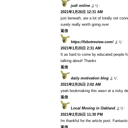
judi online
より:
2021年1月26日 12:31 AM
just beneath, are a lot of totally not co
surely really worth going over
返信
https://fxbotreview.com/
より:
2021年1月20日 2:31 AM
It as hard to come by educated people fo
talking about! Thanks
返信
daily motivation blog
より:
2021年2月26日 2:02 AM
yeah bookmaking this wasn at a risky de
返信
Local Moving in Oakland
より:
2021年2月26日 11:30 PM
Im thankful for the article post. Fantastic
返信