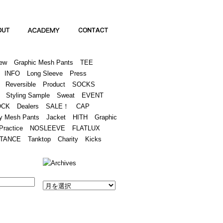
Academy
Contact
ew
Graphic Mesh Pants
TEE
INFO
Long Sleeve
Press
Reversible
Product
SOCKS
Styling Sample
Sweat
EVENT
OCK
Dealers
SALE！
CAP
y Mesh Pants
Jacket
HITH
Graphic
Practice
NOSLEEVE
FLATLUX
TANCE
Tanktop
Charity
Kicks