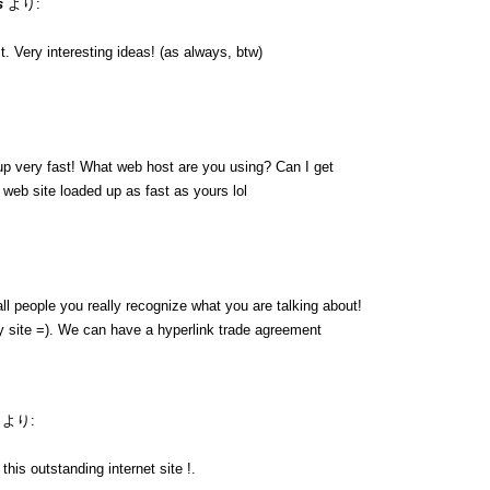
s
より:
. Very interesting ideas! (as always, btw)
up very fast! What web host are you using? Can I get
y web site loaded up as fast as yours lol
ll people you really recognize what you are talking about!
 site =). We can have a hyperlink trade agreement
より:
his outstanding internet site !.