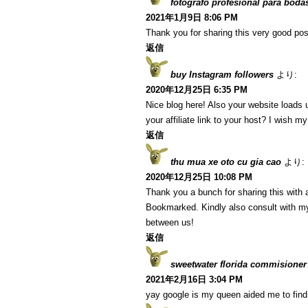
fotografo profesional para boda
2021年1月9日 8:06 PM
Thank you for sharing this very good post
返信
buy Instagram followers
より:
2020年12月25日 6:35 PM
Nice blog here! Also your website loads 
your affiliate link to your host? I wish m
返信
thu mua xe oto cu gia cao
より:
2020年12月25日 10:08 PM
Thank you a bunch for sharing this with a
Bookmarked. Kindly also consult with my
between us!
返信
sweetwater florida commisioner
2021年2月16日 3:04 PM
yay google is my queen aided me to find t