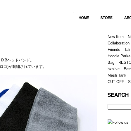
Home
Hugest
About
Store
New Item
N
Collaboration
Friends
Tali
Hoodie Parka
HXBヘッドバンド。
Bag
REST
(筆記体ロゴ)が刺繍されています。
hxalive
Eas
Mesh Tank
CUT OFF
S