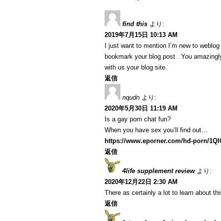
find this
より:
2019年7月15日 10:13 AM
I just want to mention I’m new to weblog a
bookmark your blog post . You amazingly
with us your blog site.
返信
nqudn
より:
2020年5月30日 11:19 AM
Is a gay porn chat fun?
When you have sex you’ll find out…
https://www.eporner.com/hd-porn/1Q
返信
4life supplement review
より:
2020年12月22日 2:30 AM
There as certainly a lot to learn about th
返信