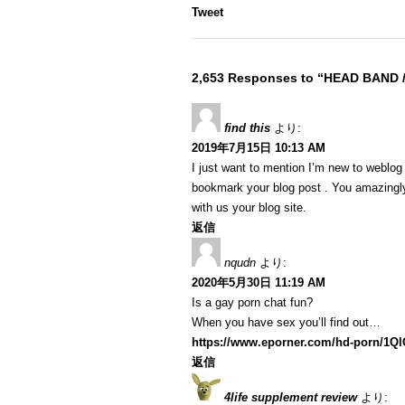
Tweet
2,653 Responses to “HEAD BAND 
find this
より:
2019年7月15日 10:13 AM
I just want to mention I’m new to weblog a
bookmark your blog post . You amazingly
with us your blog site.
返信
nqudn
より:
2020年5月30日 11:19 AM
Is a gay porn chat fun?
When you have sex you’ll find out…
https://www.eporner.com/hd-porn/1Q
返信
4life supplement review
より: