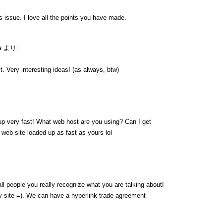
is issue. I love all the points you have made.
s
より:
. Very interesting ideas! (as always, btw)
up very fast! What web host are you using? Can I get
y web site loaded up as fast as yours lol
ll people you really recognize what you are talking about!
 site =). We can have a hyperlink trade agreement