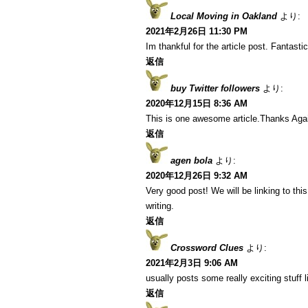
Local Moving in Oakland
より:
2021年2月26日 11:30 PM
Im thankful for the article post. Fantastic
返信
buy Twitter followers
より:
2020年12月15日 8:36 AM
This is one awesome article.Thanks Aga
返信
agen bola
より:
2020年12月26日 9:32 AM
Very good post! We will be linking to this
writing.
返信
Crossword Clues
より:
2021年2月3日 9:06 AM
usually posts some really exciting stuff li
返信