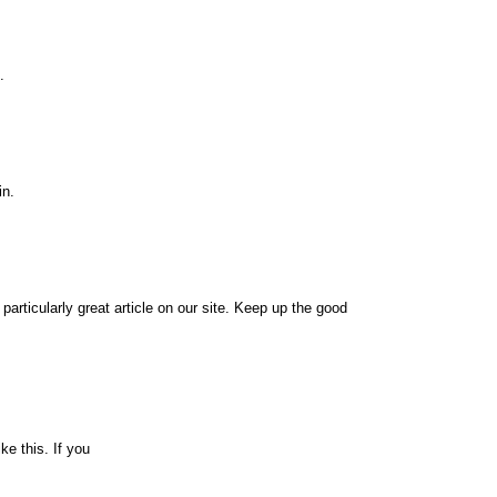
.
in.
 particularly great article on our site. Keep up the good
ke this. If you