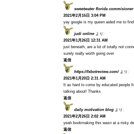
sweetwater florida commisioner
2021年2月16日 3:04 PM
yay google is my queen aided me to find t
judi online
より:
2021年1月26日 12:31 AM
just beneath, are a lot of totally not co
surely really worth going over
返信
https://fxbotreview.com/
より:
2021年1月20日 2:31 AM
It as hard to come by educated people fo
talking about! Thanks
返信
daily motivation blog
より:
2021年2月26日 2:02 AM
yeah bookmaking this wasn at a risky de
返信