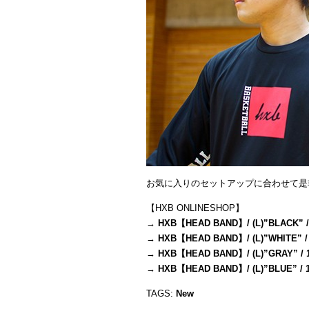
お気に入りのセットアップに合わせて是
【HXB ONLINESHOP】
→
HXB【HEAD BAND】/ (L)”BLACK” /
→
HXB【HEAD BAND】/ (L)”WHITE” /
→
HXB【HEAD BAND】/ (L)”GRAY” / 
→
HXB【HEAD BAND】/ (L)”BLUE” / 
TAGS:
New