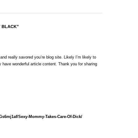
/ BLACK”
nd really savored you’re blog site. Likely I’m likely to
 have wonderful article content. Thank you for sharing
lGs6mj1af/Sexy-Mommy-Takes-Care-Of-Dick/