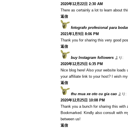
2020年12月22日 2:30 AM
There as certainly a lot to learn about th
返信
fotografo profesional para boda
2021年1月9日 8:06 PM
Thank you for sharing this very good post
返信
buy Instagram followers
より:
2020年12月25日 6:35 PM
Nice blog here! Also your website loads 
your affiliate link to your host? I wish m
返信
thu mua xe oto cu gia cao
より:
2020年12月25日 10:08 PM
Thank you a bunch for sharing this with a
Bookmarked. Kindly also consult with my
between us!
返信