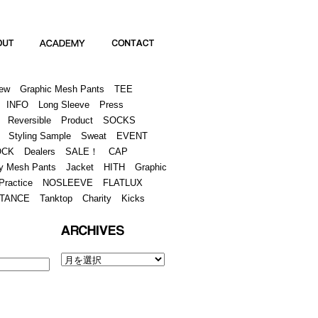
Academy
Contact
ew
Graphic Mesh Pants
TEE
INFO
Long Sleeve
Press
Reversible
Product
SOCKS
Styling Sample
Sweat
EVENT
OCK
Dealers
SALE！
CAP
y Mesh Pants
Jacket
HITH
Graphic
Practice
NOSLEEVE
FLATLUX
TANCE
Tanktop
Charity
Kicks