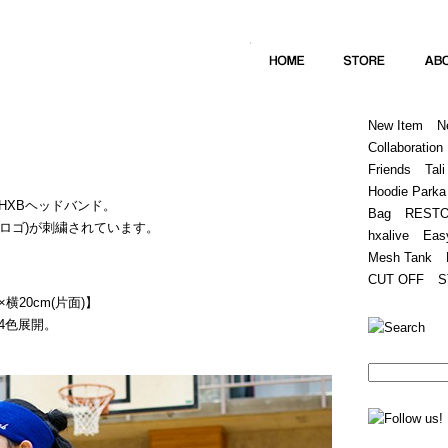
Home
Hugest
About
Store
New Item
N
Collaboration
Friends
Tali
Hoodie Parka
HXBヘッドバンド。
Bag
REST
(筆記体ロゴ)が刺繍されています。
hxalive
Eas
Mesh Tank
CUT OFF
S
横20cm(片面)】
4色展開。