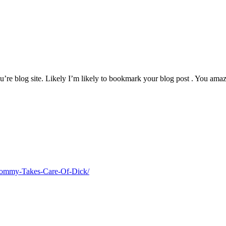
u’re blog site. Likely I’m likely to bookmark your blog post . You amaz
Mommy-Takes-Care-Of-Dick/