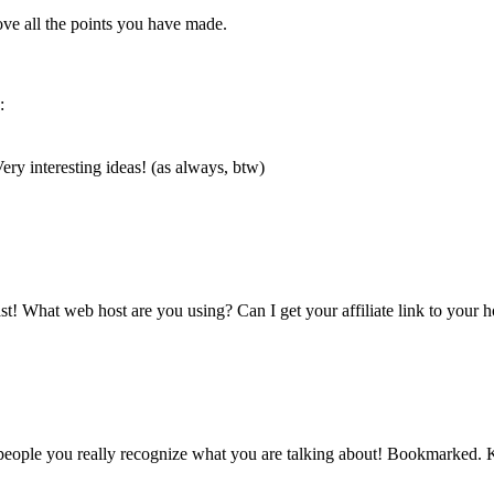
 love all the points you have made.
:
ery interesting ideas! (as always, btw)
t! What web host are you using? Can I get your affiliate link to your h
 people you really recognize what you are talking about! Bookmarked. K