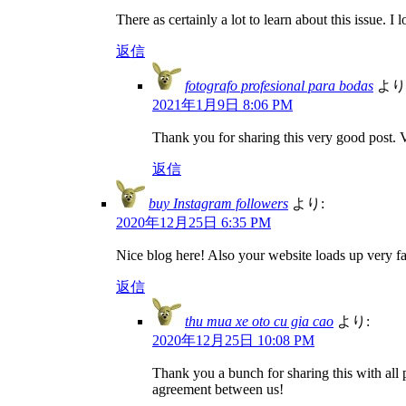
There as certainly a lot to learn about this issue. I
返信
fotografo profesional para bodas
より
2021年1月9日 8:06 PM
Thank you for sharing this very good post. V
返信
buy Instagram followers
より:
2020年12月25日 6:35 PM
Nice blog here! Also your website loads up very fas
返信
thu mua xe oto cu gia cao
より:
2020年12月25日 10:08 PM
Thank you a bunch for sharing this with all
agreement between us!