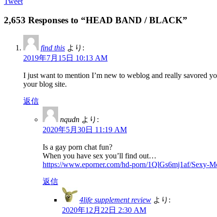
Tweet
2,653 Responses to “HEAD BAND / BLACK”
find this
より:
2019年7月15日 10:13 AM
I just want to mention I’m new to weblog and really savored yo
your blog site.
返信
nqudn
より:
2020年5月30日 11:19 AM
Is a gay porn chat fun?
When you have sex you’ll find out…
https://www.eporner.com/hd-porn/1QlGs6mj1af/Sexy-
返信
4life supplement review
より:
2020年12月22日 2:30 AM