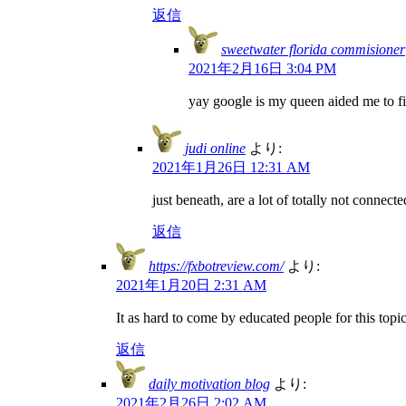
返信
sweetwater florida commisioner
2021年2月16日 3:04 PM
yay google is my queen aided me to find
judi online
より:
2021年1月26日 12:31 AM
just beneath, are a lot of totally not connec
返信
https://fxbotreview.com/
より:
2021年1月20日 2:31 AM
It as hard to come by educated people for this top
返信
daily motivation blog
より:
2021年2月26日 2:02 AM