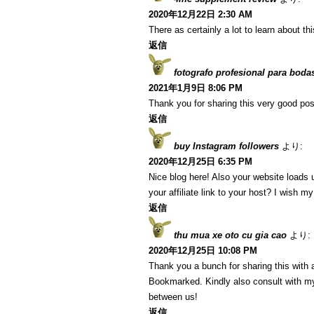
2020年12月22日 2:30 AM
There as certainly a lot to learn about th
返信
fotografo profesional para boda
2021年1月9日 8:06 PM
Thank you for sharing this very good post
返信
buy Instagram followers
より:
2020年12月25日 6:35 PM
Nice blog here! Also your website loads 
your affiliate link to your host? I wish m
返信
thu mua xe oto cu gia cao
より:
2020年12月25日 10:08 PM
Thank you a bunch for sharing this with a
Bookmarked. Kindly also consult with my
between us!
返信