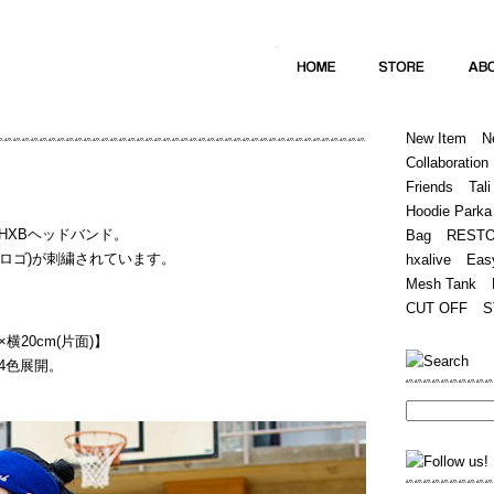
Home
Hugest
About
Store
New Item
N
Collaboration
Friends
Tali
Hoodie Parka
HXBヘッドバンド。
Bag
REST
(筆記体ロゴ)が刺繍されています。
hxalive
Eas
Mesh Tank
CUT OFF
S
横20cm(片面)】
4色展開。