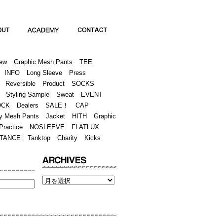
Academy
Contact
ew
Graphic Mesh Pants
TEE
INFO
Long Sleeve
Press
Reversible
Product
SOCKS
Styling Sample
Sweat
EVENT
OCK
Dealers
SALE！
CAP
y Mesh Pants
Jacket
HITH
Graphic
Practice
NOSLEEVE
FLATLUX
TANCE
Tanktop
Charity
Kicks