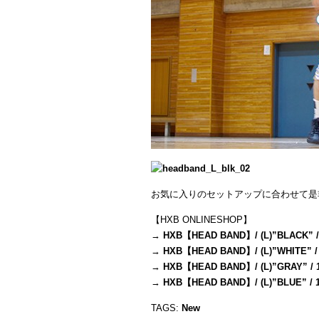
お気に入りのセットアップに合わせて是
【HXB ONLINESHOP】
→
HXB【HEAD BAND】/ (L)”BLACK” /
→
HXB【HEAD BAND】/ (L)”WHITE” /
→
HXB【HEAD BAND】/ (L)”GRAY” / 
→
HXB【HEAD BAND】/ (L)”BLUE” / 
TAGS:
New