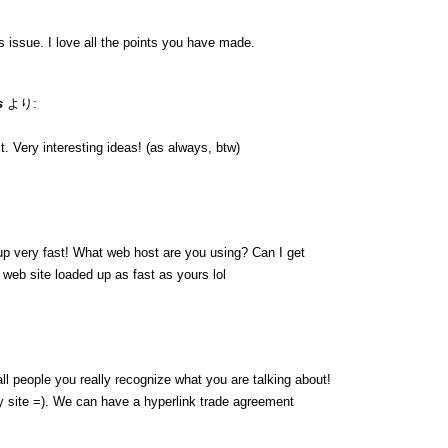
is issue. I love all the points you have made.
s
より:
. Very interesting ideas! (as always, btw)
up very fast! What web host are you using? Can I get
y web site loaded up as fast as yours lol
ll people you really recognize what you are talking about!
 site =). We can have a hyperlink trade agreement