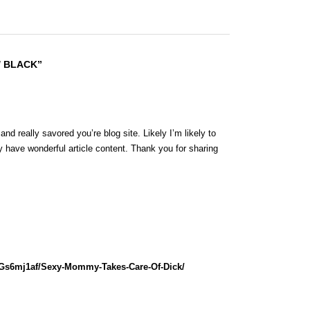
/ BLACK”
nd really savored you’re blog site. Likely I’m likely to
 have wonderful article content. Thank you for sharing
lGs6mj1af/Sexy-Mommy-Takes-Care-Of-Dick/