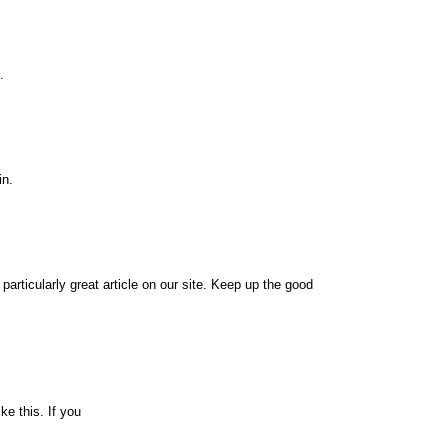
.
in.
 particularly great article on our site. Keep up the good
ke this. If you