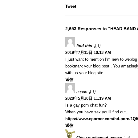
Tweet
2,653 Responses to “HEAD BAND 
find this
より:
2019年7月15日 10:13 AM
I just want to mention I’m new to weblog a
bookmark your blog post . You amazingly
with us your blog site.
返信
nqudn
より:
2020年5月30日 11:19 AM
Is a gay porn chat fun?
When you have sex you’ll find out…
https://www.eporner.com/hd-porn/1Q
返信
4life supplement review
より: