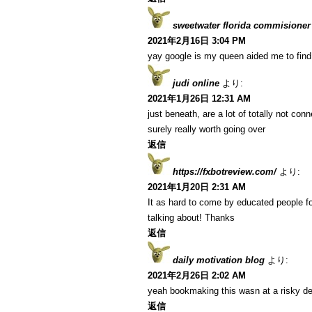
sweetwater florida commisioner
2021年2月16日 3:04 PM
yay google is my queen aided me to find t
judi online
より:
2021年1月26日 12:31 AM
just beneath, are a lot of totally not co
surely really worth going over
返信
https://fxbotreview.com/
より:
2021年1月20日 2:31 AM
It as hard to come by educated people fo
talking about! Thanks
返信
daily motivation blog
より:
2021年2月26日 2:02 AM
yeah bookmaking this wasn at a risky de
返信