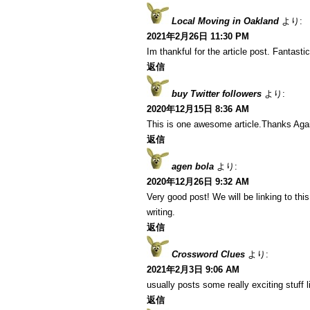
Local Moving in Oakland
より:
2021年2月26日 11:30 PM
Im thankful for the article post. Fantastic
返信
buy Twitter followers
より:
2020年12月15日 8:36 AM
This is one awesome article.Thanks Aga
返信
agen bola
より:
2020年12月26日 9:32 AM
Very good post! We will be linking to this
writing.
返信
Crossword Clues
より:
2021年2月3日 9:06 AM
usually posts some really exciting stuff li
返信