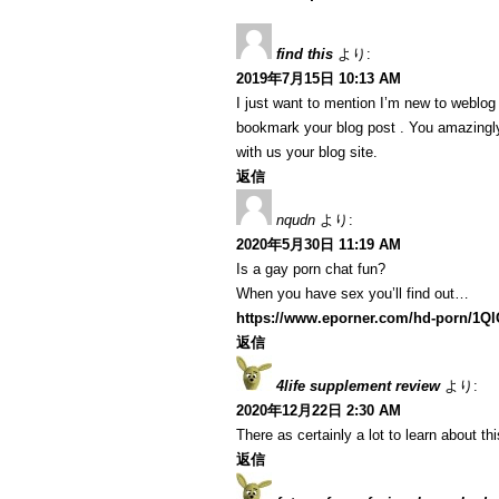
find this
より:
2019年7月15日 10:13 AM
I just want to mention I’m new to weblog a
bookmark your blog post . You amazingly
with us your blog site.
返信
nqudn
より:
2020年5月30日 11:19 AM
Is a gay porn chat fun?
When you have sex you’ll find out…
https://www.eporner.com/hd-porn/1Q
返信
4life supplement review
より:
2020年12月22日 2:30 AM
There as certainly a lot to learn about th
返信