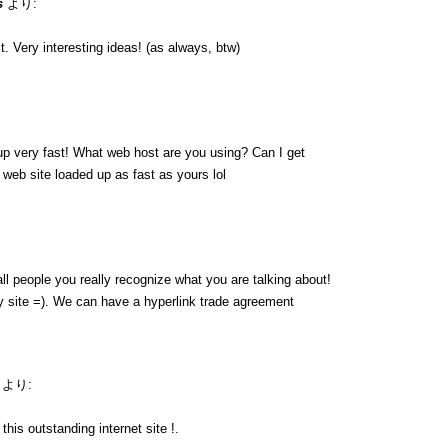
s
より:
. Very interesting ideas! (as always, btw)
up very fast! What web host are you using? Can I get
y web site loaded up as fast as yours lol
ll people you really recognize what you are talking about!
 site =). We can have a hyperlink trade agreement
より:
his outstanding internet site !.