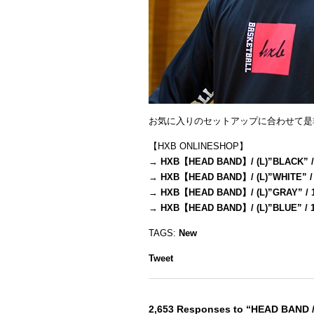
お気に入りのセットアップに合わせて是
【HXB ONLINESHOP】
→
HXB【HEAD BAND】/ (L)”BLACK” /
→
HXB【HEAD BAND】/ (L)”WHITE” /
→
HXB【HEAD BAND】/ (L)”GRAY” / 
→
HXB【HEAD BAND】/ (L)”BLUE” / 
TAGS:
New
Tweet
2,653 Responses to “HEAD BAND 