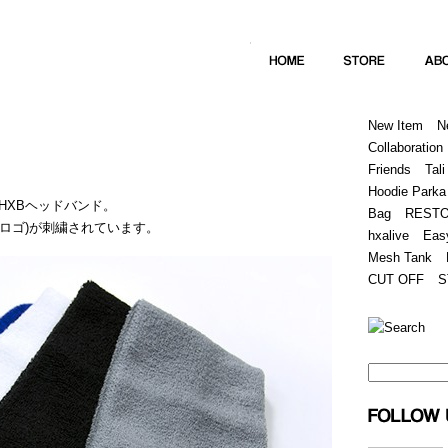
Home
Hugest
About
Store
New Item
N
Collaboration
Friends
Tali
Hoodie Parka
HXBヘッドバンド。
Bag
REST
(筆記体ロゴ)が刺繍されています。
hxalive
Eas
Mesh Tank
CUT OFF
S