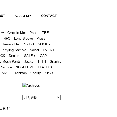
Academy
Contact
ew
Graphic Mesh Pants
TEE
INFO
Long Sleeve
Press
Reversible
Product
SOCKS
Styling Sample
Sweat
EVENT
OCK
Dealers
SALE！
CAP
y Mesh Pants
Jacket
HITH
Graphic
Practice
NOSLEEVE
FLATLUX
TANCE
Tanktop
Charity
Kicks