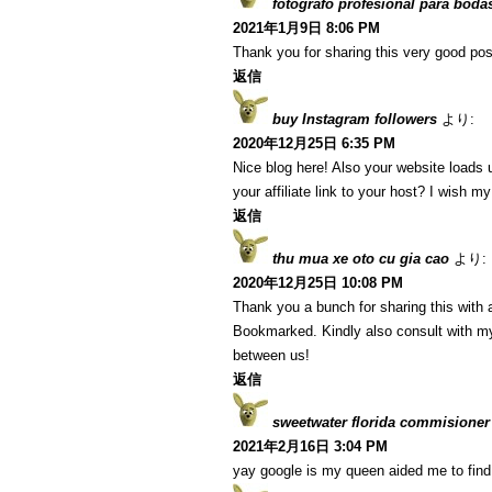
fotografo profesional para boda
2021年1月9日 8:06 PM
Thank you for sharing this very good post
返信
buy Instagram followers
より:
2020年12月25日 6:35 PM
Nice blog here! Also your website loads 
your affiliate link to your host? I wish m
返信
thu mua xe oto cu gia cao
より:
2020年12月25日 10:08 PM
Thank you a bunch for sharing this with a
Bookmarked. Kindly also consult with my
between us!
返信
sweetwater florida commisioner
2021年2月16日 3:04 PM
yay google is my queen aided me to find t