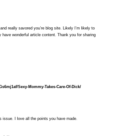
nd really savored you’re blog site. Likely I’m likely to
 have wonderful article content. Thank you for sharing
lGs6mj1af/Sexy-Mommy-Takes-Care-Of-Dick/
is issue. I love all the points you have made.