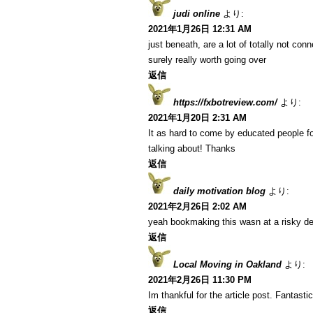
judi online
より:
2021年1月26日 12:31 AM
just beneath, are a lot of totally not co
surely really worth going over
返信
https://fxbotreview.com/
より:
2021年1月20日 2:31 AM
It as hard to come by educated people fo
talking about! Thanks
返信
daily motivation blog
より:
2021年2月26日 2:02 AM
yeah bookmaking this wasn at a risky de
返信
Local Moving in Oakland
より:
2021年2月26日 11:30 PM
Im thankful for the article post. Fantastic
返信