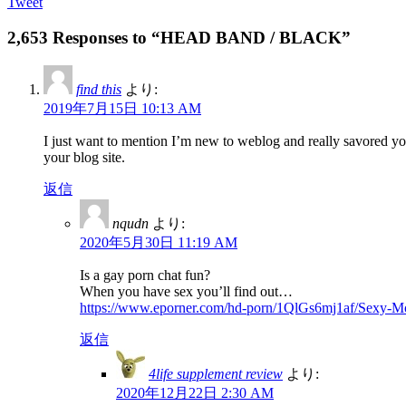
Tweet
2,653 Responses to “HEAD BAND / BLACK”
find this
より:
2019年7月15日 10:13 AM
I just want to mention I’m new to weblog and really savored yo
your blog site.
返信
nqudn
より:
2020年5月30日 11:19 AM
Is a gay porn chat fun?
When you have sex you’ll find out…
https://www.eporner.com/hd-porn/1QlGs6mj1af/Sexy-
返信
4life supplement review
より:
2020年12月22日 2:30 AM