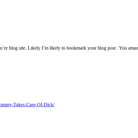
u’re blog site. Likely I’m likely to bookmark your blog post . You amaz
Mommy-Takes-Care-Of-Dick/