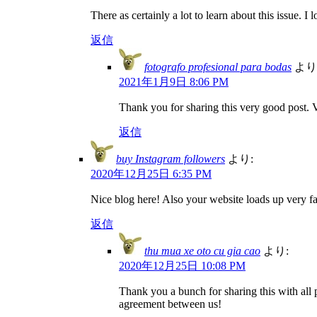
There as certainly a lot to learn about this issue. I
返信
fotografo profesional para bodas
より
2021年1月9日 8:06 PM
Thank you for sharing this very good post. V
返信
buy Instagram followers
より:
2020年12月25日 6:35 PM
Nice blog here! Also your website loads up very fas
返信
thu mua xe oto cu gia cao
より:
2020年12月25日 10:08 PM
Thank you a bunch for sharing this with all
agreement between us!