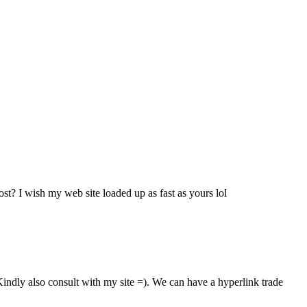
ost? I wish my web site loaded up as fast as yours lol
indly also consult with my site =). We can have a hyperlink trade