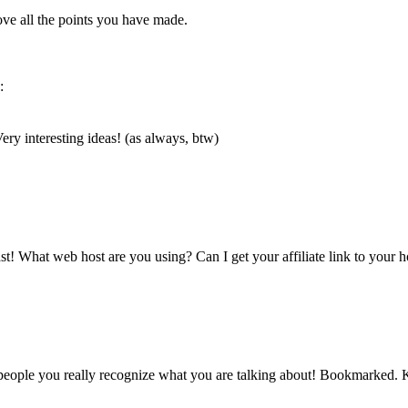
 love all the points you have made.
:
ery interesting ideas! (as always, btw)
t! What web host are you using? Can I get your affiliate link to your h
 people you really recognize what you are talking about! Bookmarked. K