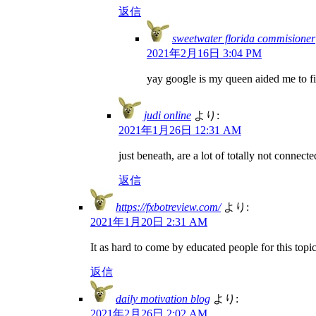
返信
sweetwater florida commisioner
2021年2月16日 3:04 PM
yay google is my queen aided me to find
judi online
より:
2021年1月26日 12:31 AM
just beneath, are a lot of totally not connec
返信
https://fxbotreview.com/
より:
2021年1月20日 2:31 AM
It as hard to come by educated people for this top
返信
daily motivation blog
より:
2021年2月26日 2:02 AM