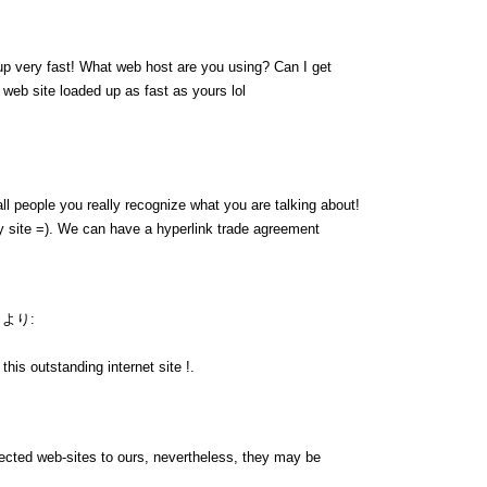
up very fast! What web host are you using? Can I get
y web site loaded up as fast as yours lol
ll people you really recognize what you are talking about!
 site =). We can have a hyperlink trade agreement
より:
his outstanding internet site !.
nnected web-sites to ours, nevertheless, they may be