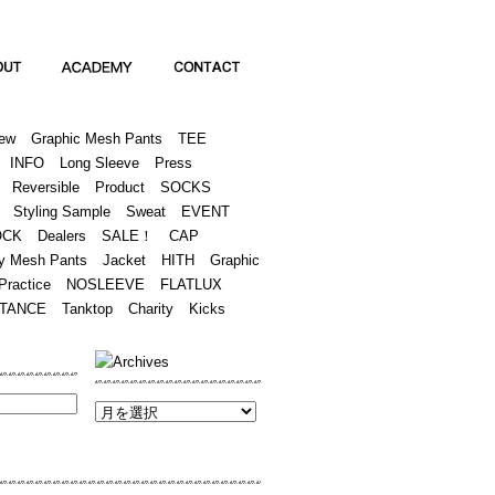
Academy
Contact
ew
Graphic Mesh Pants
TEE
INFO
Long Sleeve
Press
Reversible
Product
SOCKS
Styling Sample
Sweat
EVENT
OCK
Dealers
SALE！
CAP
y Mesh Pants
Jacket
HITH
Graphic
Practice
NOSLEEVE
FLATLUX
TANCE
Tanktop
Charity
Kicks