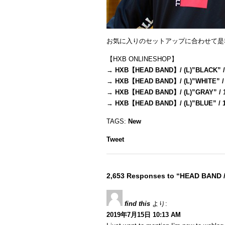
お気に入りのセットアップに合わせて是
【HXB ONLINESHOP】
→
HXB【HEAD BAND】/ (L)”BLACK” /
→
HXB【HEAD BAND】/ (L)”WHITE” /
→
HXB【HEAD BAND】/ (L)”GRAY” / 
→
HXB【HEAD BAND】/ (L)”BLUE” / 
TAGS:
New
Tweet
2,653 Responses to “HEAD BAND 
find this
より:
2019年7月15日 10:13 AM