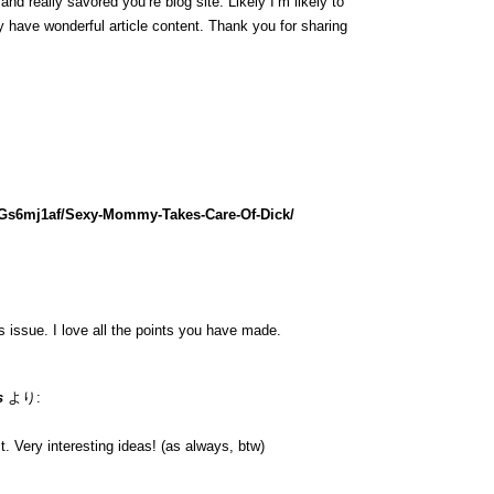
nd really savored you’re blog site. Likely I’m likely to
 have wonderful article content. Thank you for sharing
lGs6mj1af/Sexy-Mommy-Takes-Care-Of-Dick/
is issue. I love all the points you have made.
s
より:
. Very interesting ideas! (as always, btw)