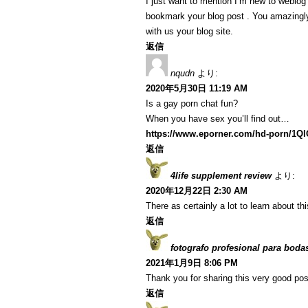
I just want to mention I’m new to weblog a
bookmark your blog post . You amazingly
with us your blog site.
返信
nqudn
より:
2020年5月30日 11:19 AM
Is a gay porn chat fun?
When you have sex you’ll find out…
https://www.eporner.com/hd-porn/1Q
返信
4life supplement review
より:
2020年12月22日 2:30 AM
There as certainly a lot to learn about th
返信
fotografo profesional para boda
2021年1月9日 8:06 PM
Thank you for sharing this very good post
返信