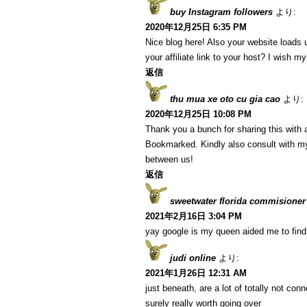
buy Instagram followers
より:
2020年12月25日 6:35 PM
Nice blog here! Also your website loads 
your affiliate link to your host? I wish m
返信
thu mua xe oto cu gia cao
より:
2020年12月25日 10:08 PM
Thank you a bunch for sharing this with a
Bookmarked. Kindly also consult with my
between us!
返信
sweetwater florida commisioner
2021年2月16日 3:04 PM
yay google is my queen aided me to find t
judi online
より:
2021年1月26日 12:31 AM
just beneath, are a lot of totally not co
surely really worth going over