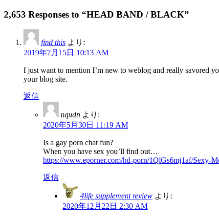
2,653 Responses to “HEAD BAND / BLACK”
find this
より:
2019年7月15日 10:13 AM
I just want to mention I’m new to weblog and really savored yo
your blog site.
返信
nqudn
より:
2020年5月30日 11:19 AM
Is a gay porn chat fun?
When you have sex you’ll find out…
https://www.eporner.com/hd-porn/1QlGs6mj1af/Sexy-
返信
4life supplement review
より:
2020年12月22日 2:30 AM