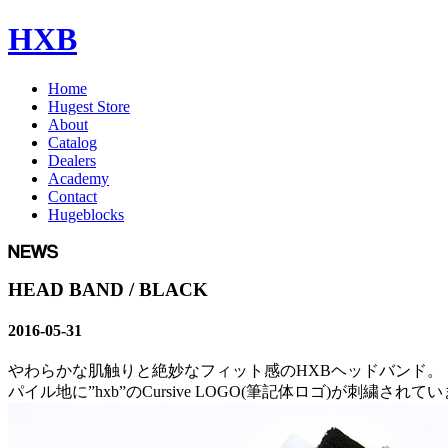
HXB
Home
Hugest Store
About
Catalog
Dealers
Academy
Contact
Hugeblocks
HEAD BAND / BLACK
2016-05-31
やわらかな肌触りと絶妙なフィット感のHXBヘッドバンド。
パイル地に”hxb”のCursive LOGO(筆記体ロゴ)が刺繍されて