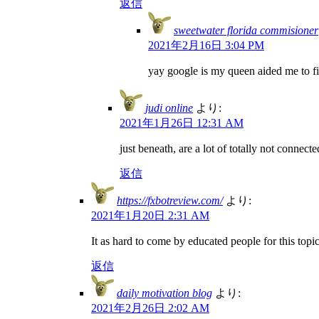
返信
sweetwater florida commisioner
2021年2月16日 3:04 PM
yay google is my queen aided me to find
judi online
より:
2021年1月26日 12:31 AM
just beneath, are a lot of totally not connec
返信
https://fxbotreview.com/
より:
2021年1月20日 2:31 AM
It as hard to come by educated people for this top
返信
daily motivation blog
より:
2021年2月26日 2:02 AM