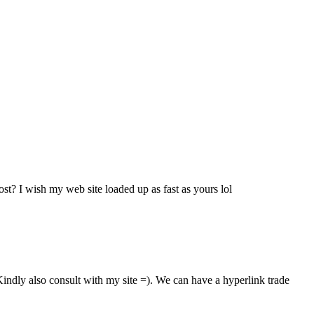
ost? I wish my web site loaded up as fast as yours lol
indly also consult with my site =). We can have a hyperlink trade