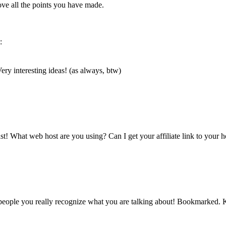
 love all the points you have made.
:
ery interesting ideas! (as always, btw)
t! What web host are you using? Can I get your affiliate link to your h
 people you really recognize what you are talking about! Bookmarked. K