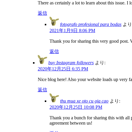
There as certainly a lot to learn about this issue. I
返信
fotografo profesional para bodas
より
2021年1月9日 8:06 PM
Thank you for sharing this very good post. V
返信
buy Instagram followers
より:
2020年12月25日 6:35 PM
Nice blog here! Also your website loads up very fas
返信
thu mua xe oto cu gia cao
より:
2020年12月25日 10:08 PM
Thank you a bunch for sharing this with all
agreement between us!