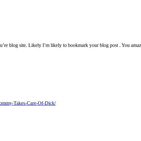
u’re blog site. Likely I’m likely to bookmark your blog post . You amaz
Mommy-Takes-Care-Of-Dick/