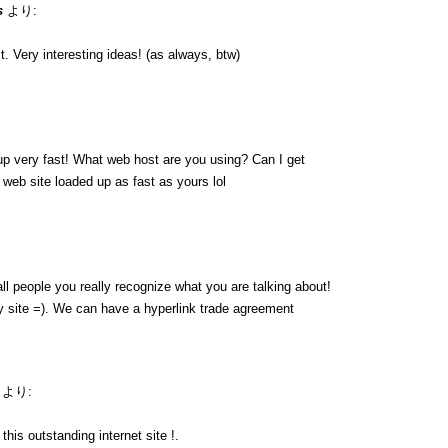
s
より:
. Very interesting ideas! (as always, btw)
up very fast! What web host are you using? Can I get
y web site loaded up as fast as yours lol
ll people you really recognize what you are talking about!
 site =). We can have a hyperlink trade agreement
より:
his outstanding internet site !.