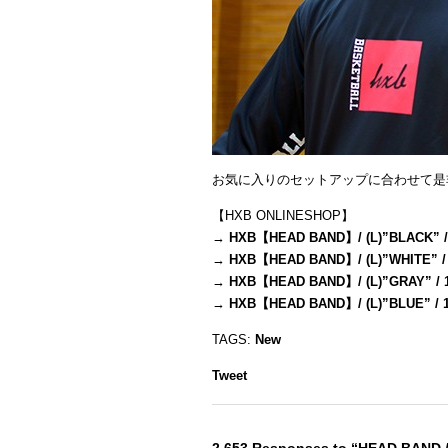
お気に入りのセットアップに合わせて是
【HXB ONLINESHOP】
→
HXB【HEAD BAND】/ (L)”BLACK” /
→
HXB【HEAD BAND】/ (L)”WHITE” /
→
HXB【HEAD BAND】/ (L)”GRAY” / 
→
HXB【HEAD BAND】/ (L)”BLUE” / 
TAGS:
New
Tweet