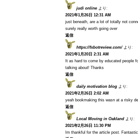
judi online
より:
2021年1月26日 12:31 AM
just beneath, are a lot of totally not co
surely really worth going over
返信
https://fxbotreview.com/
より:
2021年1月20日 2:31 AM
It as hard to come by educated people fo
talking about! Thanks
返信
daily motivation blog
より:
2021年2月26日 2:02 AM
yeah bookmaking this wasn at a risky de
返信
Local Moving in Oakland
より:
2021年2月26日 11:30 PM
Im thankful for the article post. Fantastic