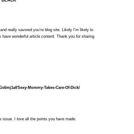
/ BLACK”
nd really savored you’re blog site. Likely I’m likely to
 have wonderful article content. Thank you for sharing
lGs6mj1af/Sexy-Mommy-Takes-Care-Of-Dick/
is issue. I love all the points you have made.