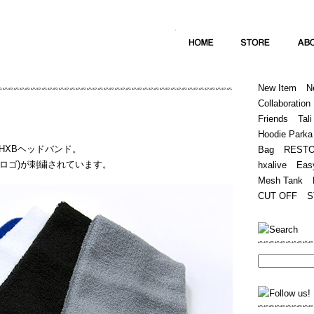
Home
Hugest
About
Store
New Item
N
Collaboration
Friends
Tali
Hoodie Parka
HXBヘッドバンド。
Bag
REST
(筆記体ロゴ)が刺繍されています。
hxalive
Eas
Mesh Tank
CUT OFF
S