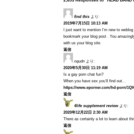
2,653 Responses to “HEAD BAND 
find this
より:
2019年7月15日 10:13 AM
I just want to mention I’m new to weblog a
bookmark your blog post . You amazingly
with us your blog site.
返信
nqudn
より:
2020年5月30日 11:19 AM
Is a gay porn chat fun?
When you have sex you’ll find out…
https://www.eporner.com/hd-porn/1Q
返信
4life supplement review
より:
2020年12月22日 2:30 AM
There as certainly a lot to learn about th
返信