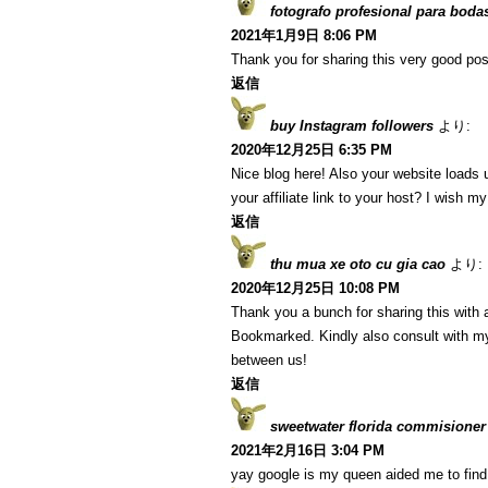
fotografo profesional para boda
2021年1月9日 8:06 PM
Thank you for sharing this very good post
返信
buy Instagram followers
より:
2020年12月25日 6:35 PM
Nice blog here! Also your website loads 
your affiliate link to your host? I wish m
返信
thu mua xe oto cu gia cao
より:
2020年12月25日 10:08 PM
Thank you a bunch for sharing this with a
Bookmarked. Kindly also consult with my
between us!
返信
sweetwater florida commisioner
2021年2月16日 3:04 PM
yay google is my queen aided me to find t