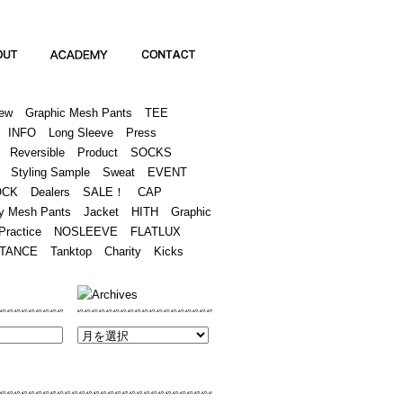
Academy
Contact
ew
Graphic Mesh Pants
TEE
INFO
Long Sleeve
Press
Reversible
Product
SOCKS
Styling Sample
Sweat
EVENT
OCK
Dealers
SALE！
CAP
y Mesh Pants
Jacket
HITH
Graphic
Practice
NOSLEEVE
FLATLUX
TANCE
Tanktop
Charity
Kicks