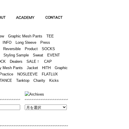
Academy
Contact
ew
Graphic Mesh Pants
TEE
INFO
Long Sleeve
Press
Reversible
Product
SOCKS
Styling Sample
Sweat
EVENT
OCK
Dealers
SALE！
CAP
y Mesh Pants
Jacket
HITH
Graphic
Practice
NOSLEEVE
FLATLUX
TANCE
Tanktop
Charity
Kicks