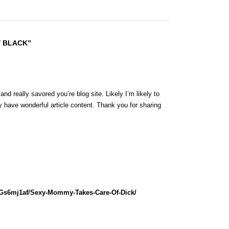
/ BLACK”
nd really savored you’re blog site. Likely I’m likely to
 have wonderful article content. Thank you for sharing
lGs6mj1af/Sexy-Mommy-Takes-Care-Of-Dick/