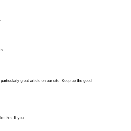
.
in.
 particularly great article on our site. Keep up the good
ke this. If you