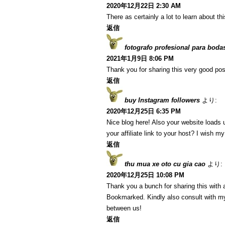
2020年12月22日 2:30 AM
There as certainly a lot to learn about th
返信
fotografo profesional para boda
2021年1月9日 8:06 PM
Thank you for sharing this very good post
返信
buy Instagram followers
より:
2020年12月25日 6:35 PM
Nice blog here! Also your website loads 
your affiliate link to your host? I wish m
返信
thu mua xe oto cu gia cao
より:
2020年12月25日 10:08 PM
Thank you a bunch for sharing this with a
Bookmarked. Kindly also consult with my
between us!
返信