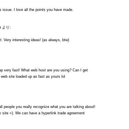
is issue. I love all the points you have made.
s
より:
. Very interesting ideas! (as always, btw)
up very fast! What web host are you using? Can I get
y web site loaded up as fast as yours lol
ll people you really recognize what you are talking about!
 site =). We can have a hyperlink trade agreement