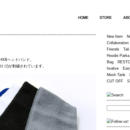
Home
Hugest
About
Store
New Item
N
Collaboration
Friends
Tali
Hoodie Parka
HXBヘッドバンド。
Bag
REST
(筆記体ロゴ)が刺繍されています。
hxalive
Eas
Mesh Tank
CUT OFF
S