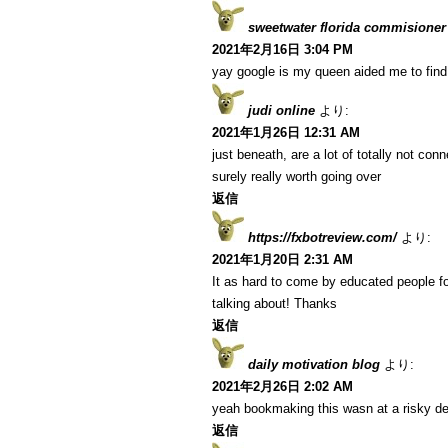
sweetwater florida commisioner
2021年2月16日 3:04 PM
yay google is my queen aided me to find t
judi online
より:
2021年1月26日 12:31 AM
just beneath, are a lot of totally not co
surely really worth going over
返信
https://fxbotreview.com/
より:
2021年1月20日 2:31 AM
It as hard to come by educated people fo
talking about! Thanks
返信
daily motivation blog
より:
2021年2月26日 2:02 AM
yeah bookmaking this wasn at a risky de
返信