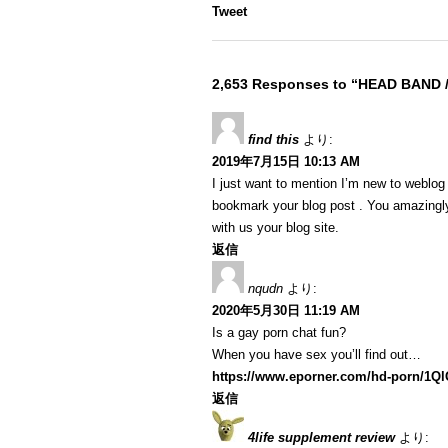
Tweet
2,653 Responses to “HEAD BAND 
find this
より:
2019年7月15日 10:13 AM
I just want to mention I’m new to weblog a
bookmark your blog post . You amazingly
with us your blog site.
返信
nqudn
より:
2020年5月30日 11:19 AM
Is a gay porn chat fun?
When you have sex you’ll find out…
https://www.eporner.com/hd-porn/1Q
返信
4life supplement review
より: