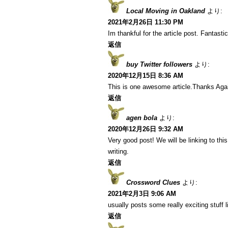
Local Moving in Oakland
より:
2021年2月26日 11:30 PM
Im thankful for the article post. Fantastic
返信
buy Twitter followers
より:
2020年12月15日 8:36 AM
This is one awesome article.Thanks Aga
返信
agen bola
より:
2020年12月26日 9:32 AM
Very good post! We will be linking to this
writing.
返信
Crossword Clues
より:
2021年2月3日 9:06 AM
usually posts some really exciting stuff li
返信