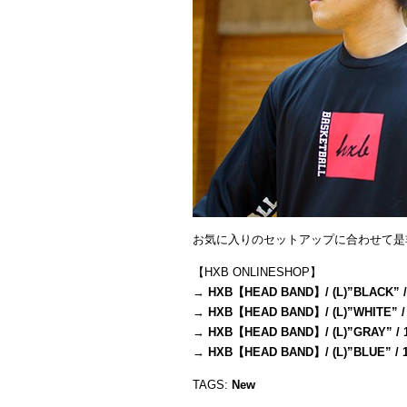
お気に入りのセットアップに合わせて是
【HXB ONLINESHOP】
→
HXB【HEAD BAND】/ (L)”BLACK” /
→
HXB【HEAD BAND】/ (L)”WHITE” /
→
HXB【HEAD BAND】/ (L)”GRAY” / 
→
HXB【HEAD BAND】/ (L)”BLUE” / 
TAGS:
New