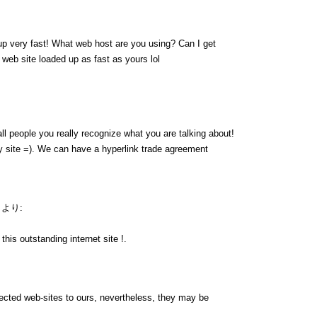
up very fast! What web host are you using? Can I get
y web site loaded up as fast as yours lol
ll people you really recognize what you are talking about!
 site =). We can have a hyperlink trade agreement
より:
his outstanding internet site !.
nnected web-sites to ours, nevertheless, they may be