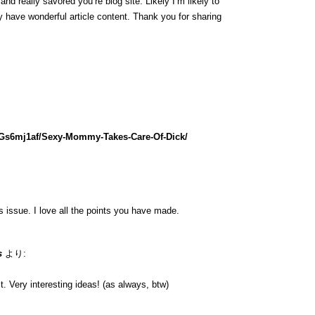
nd really savored you’re blog site. Likely I’m likely to
 have wonderful article content. Thank you for sharing
lGs6mj1af/Sexy-Mommy-Takes-Care-Of-Dick/
is issue. I love all the points you have made.
s
より:
. Very interesting ideas! (as always, btw)