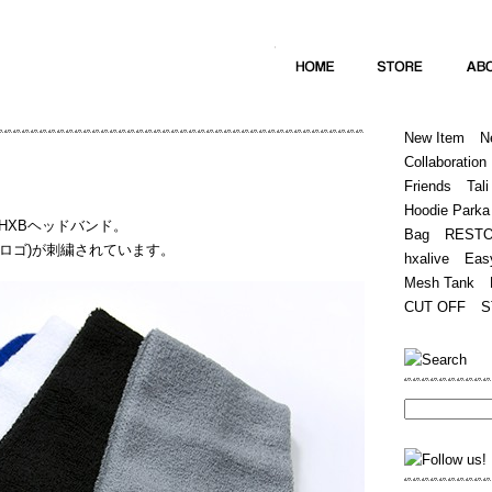
Home
Hugest
About
Store
New Item
N
Collaboration
Friends
Tali
Hoodie Parka
HXBヘッドバンド。
Bag
REST
(筆記体ロゴ)が刺繍されています。
hxalive
Eas
Mesh Tank
CUT OFF
S