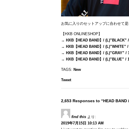
お気に入りのセットアップに合わせて是
【HXB ONLINESHOP】
→
HXB【HEAD BAND】/ (L)”BLACK” /
→
HXB【HEAD BAND】/ (L)”WHITE” /
→
HXB【HEAD BAND】/ (L)”GRAY” / 
→
HXB【HEAD BAND】/ (L)”BLUE” / 
TAGS:
New
Tweet
2,653 Responses to “HEAD BAND 
find this
より:
2019年7月15日 10:13 AM