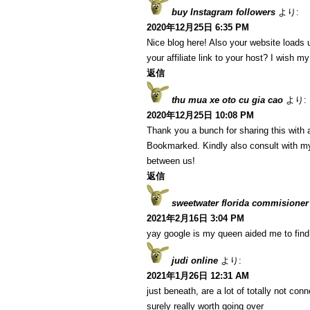
buy Instagram followers
より:
2020年12月25日 6:35 PM
Nice blog here! Also your website loads 
your affiliate link to your host? I wish m
返信
thu mua xe oto cu gia cao
より:
2020年12月25日 10:08 PM
Thank you a bunch for sharing this with a
Bookmarked. Kindly also consult with my
between us!
返信
sweetwater florida commisioner
2021年2月16日 3:04 PM
yay google is my queen aided me to find t
judi online
より:
2021年1月26日 12:31 AM
just beneath, are a lot of totally not co
surely really worth going over