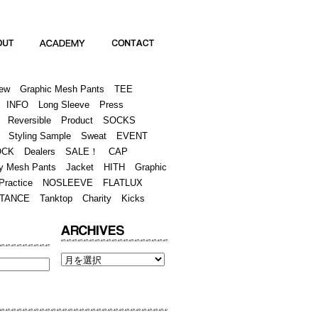
Academy
Contact
ew
Graphic Mesh Pants
TEE
INFO
Long Sleeve
Press
Reversible
Product
SOCKS
Styling Sample
Sweat
EVENT
OCK
Dealers
SALE！
CAP
y Mesh Pants
Jacket
HITH
Graphic
Practice
NOSLEEVE
FLATLUX
TANCE
Tanktop
Charity
Kicks