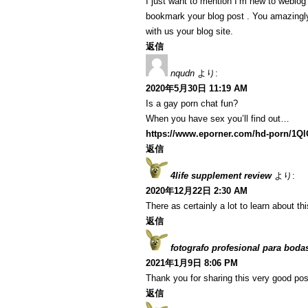
I just want to mention I’m new to weblog a
bookmark your blog post . You amazingly
with us your blog site.
返信
nqudn
より:
2020年5月30日 11:19 AM
Is a gay porn chat fun?
When you have sex you’ll find out…
https://www.eporner.com/hd-porn/1Q
返信
4life supplement review
より:
2020年12月22日 2:30 AM
There as certainly a lot to learn about th
返信
fotografo profesional para boda
2021年1月9日 8:06 PM
Thank you for sharing this very good post
返信