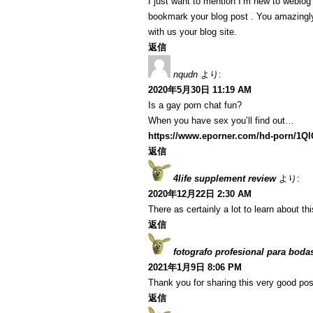
I just want to mention I’m new to weblog a
bookmark your blog post . You amazingly
with us your blog site.
返信
nqudn
より:
2020年5月30日 11:19 AM
Is a gay porn chat fun?
When you have sex you’ll find out…
https://www.eporner.com/hd-porn/1Q
返信
4life supplement review
より:
2020年12月22日 2:30 AM
There as certainly a lot to learn about th
返信
fotografo profesional para boda
2021年1月9日 8:06 PM
Thank you for sharing this very good post
返信