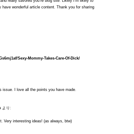
nd really savored you’re blog site. Likely I’m likely to
 have wonderful article content. Thank you for sharing
lGs6mj1af/Sexy-Mommy-Takes-Care-Of-Dick/
is issue. I love all the points you have made.
s
より:
. Very interesting ideas! (as always, btw)