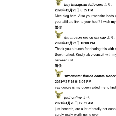
buy Instagram followers
より:
2020年12月25日 6:35 PM
Nice blog here! Also your website loads 
your affiliate link to your host? I wish m
返信
thu mua xe oto cu gia cao
より:
2020年12月25日 10:08 PM
Thank you a bunch for sharing this with a
Bookmarked. Kindly also consult with my
between us!
返信
sweetwater florida commisioner
2021年2月16日 3:04 PM
yay google is my queen aided me to find t
judi online
より:
2021年1月26日 12:31 AM
just beneath, are a lot of totally not co
surely really worth going over