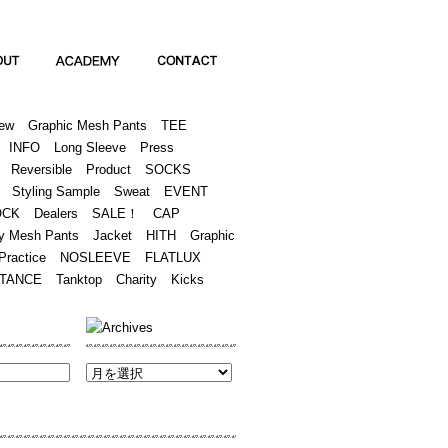
Academy
Contact
ew
Graphic Mesh Pants
TEE
INFO
Long Sleeve
Press
Reversible
Product
SOCKS
Styling Sample
Sweat
EVENT
OCK
Dealers
SALE！
CAP
y Mesh Pants
Jacket
HITH
Graphic
Practice
NOSLEEVE
FLATLUX
TANCE
Tanktop
Charity
Kicks