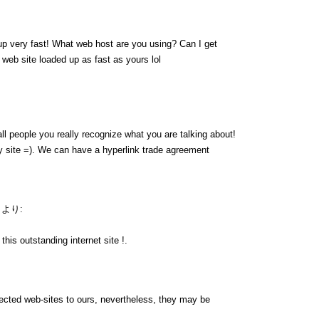
up very fast! What web host are you using? Can I get
y web site loaded up as fast as yours lol
ll people you really recognize what you are talking about!
 site =). We can have a hyperlink trade agreement
より:
his outstanding internet site !.
nnected web-sites to ours, nevertheless, they may be