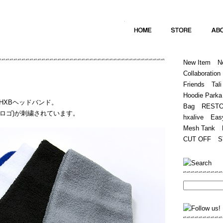
Home
Hugest
About
Store
New Item
N
Collaboration
Friends
Tali
Hoodie Parka
HXBヘッドバンド。
Bag
REST
(筆記体ロゴ)が刺繍されています。
hxalive
Eas
Mesh Tank
CUT OFF
S