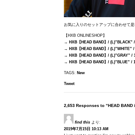
お気に入りのセットアップに合わせて是
【HXB ONLINESHOP】
→
HXB【HEAD BAND】/ (L)”BLACK” /
→
HXB【HEAD BAND】/ (L)”WHITE” /
→
HXB【HEAD BAND】/ (L)”GRAY” / 
→
HXB【HEAD BAND】/ (L)”BLUE” / 
TAGS:
New
Tweet
2,653 Responses to “HEAD BAND 
find this
より:
2019年7月15日 10:13 AM