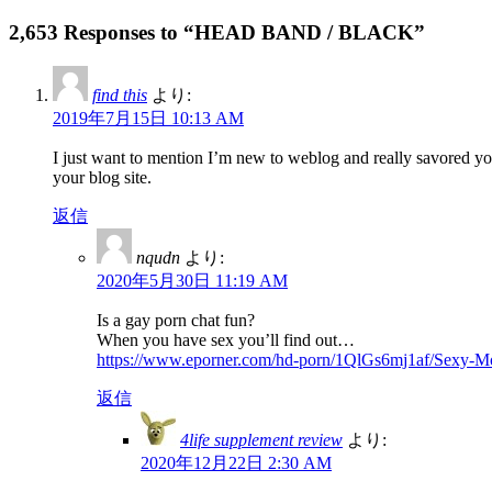
2,653 Responses to “HEAD BAND / BLACK”
find this
より:
2019年7月15日 10:13 AM
I just want to mention I’m new to weblog and really savored yo
your blog site.
返信
nqudn
より:
2020年5月30日 11:19 AM
Is a gay porn chat fun?
When you have sex you’ll find out…
https://www.eporner.com/hd-porn/1QlGs6mj1af/Sexy-
返信
4life supplement review
より:
2020年12月22日 2:30 AM