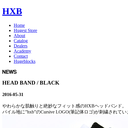
HXB
Home
Hugest Store
About
Catalog
Dealers
Academy
Contact
Hugeblocks
HEAD BAND / BLACK
2016-05-31
やわらかな肌触りと絶妙なフィット感のHXBヘッドバンド。
パイル地に”hxb”のCursive LOGO(筆記体ロゴ)が刺繍されて