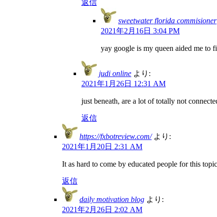
返信
sweetwater florida commisioner
2021年2月16日 3:04 PM
yay google is my queen aided me to find
judi online
より:
2021年1月26日 12:31 AM
just beneath, are a lot of totally not connec
返信
https://fxbotreview.com/
より:
2021年1月20日 2:31 AM
It as hard to come by educated people for this top
返信
daily motivation blog
より:
2021年2月26日 2:02 AM