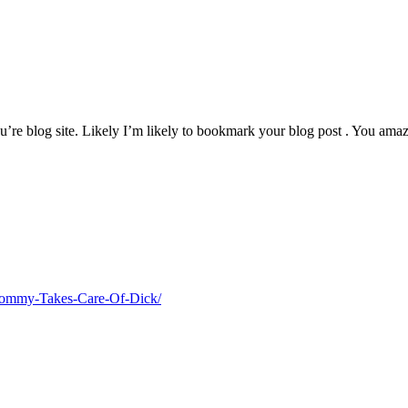
u’re blog site. Likely I’m likely to bookmark your blog post . You amaz
Mommy-Takes-Care-Of-Dick/