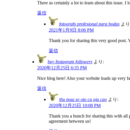
There as certainly a lot to learn about this issue. I
返信
fotografo profesional para bodas
より
2021年1月9日 8:06 PM
Thank you for sharing this very good post. V
返信
buy Instagram followers
より:
2020年12月25日 6:35 PM
Nice blog here! Also your website loads up very fas
返信
thu mua xe oto cu gia cao
より:
2020年12月25日 10:08 PM
Thank you a bunch for sharing this with all
agreement between us!