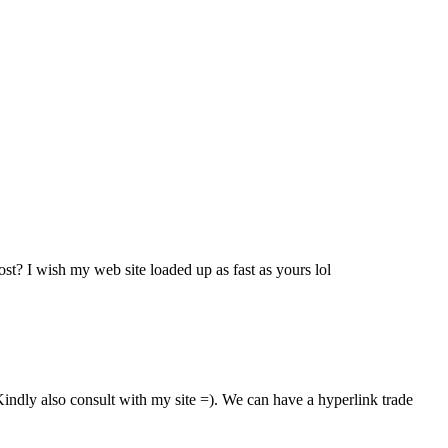
ost? I wish my web site loaded up as fast as yours lol
indly also consult with my site =). We can have a hyperlink trade