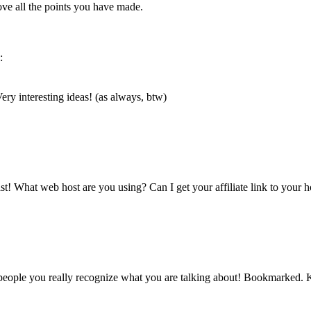
 love all the points you have made.
:
ery interesting ideas! (as always, btw)
t! What web host are you using? Can I get your affiliate link to your h
 people you really recognize what you are talking about! Bookmarked. K