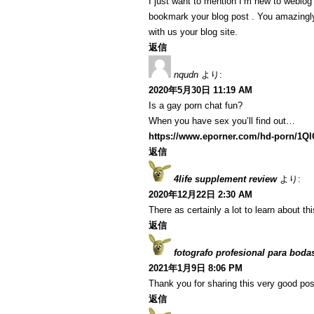
I just want to mention I’m new to weblog a
bookmark your blog post . You amazingly
with us your blog site.
返信
nqudn
より:
2020年5月30日 11:19 AM
Is a gay porn chat fun?
When you have sex you’ll find out…
https://www.eporner.com/hd-porn/1Q
返信
4life supplement review
より:
2020年12月22日 2:30 AM
There as certainly a lot to learn about th
返信
fotografo profesional para boda
2021年1月9日 8:06 PM
Thank you for sharing this very good post
返信