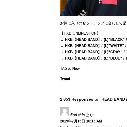
お気に入りのセットアップに合わせて是
【HXB ONLINESHOP】
→
HXB【HEAD BAND】/ (L)”BLACK” /
→
HXB【HEAD BAND】/ (L)”WHITE” /
→
HXB【HEAD BAND】/ (L)”GRAY” / 
→
HXB【HEAD BAND】/ (L)”BLUE” / 
TAGS:
New
Tweet
2,653 Responses to “HEAD BAND 
find this
より:
2019年7月15日 10:13 AM