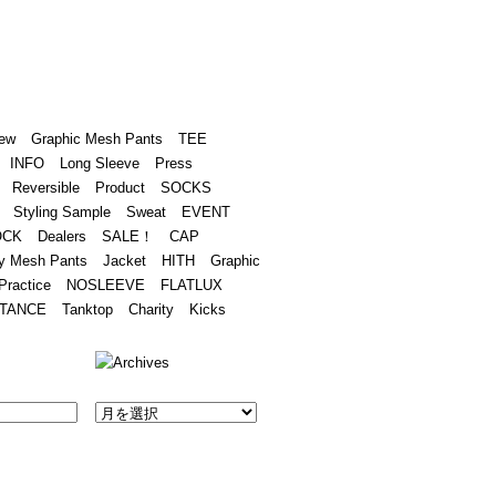
Academy
Contact
ew
Graphic Mesh Pants
TEE
INFO
Long Sleeve
Press
Reversible
Product
SOCKS
Styling Sample
Sweat
EVENT
OCK
Dealers
SALE！
CAP
y Mesh Pants
Jacket
HITH
Graphic
Practice
NOSLEEVE
FLATLUX
TANCE
Tanktop
Charity
Kicks