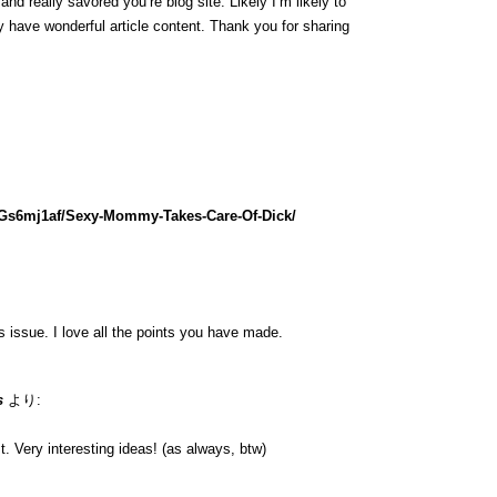
nd really savored you’re blog site. Likely I’m likely to
 have wonderful article content. Thank you for sharing
lGs6mj1af/Sexy-Mommy-Takes-Care-Of-Dick/
is issue. I love all the points you have made.
s
より:
. Very interesting ideas! (as always, btw)