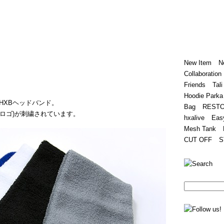
Home
Hugest
About
Store
New Item
N
Collaboration
Friends
Tali
Hoodie Parka
HXBヘッドバンド。
Bag
REST
(筆記体ロゴ)が刺繍されています。
hxalive
Eas
Mesh Tank
CUT OFF
S