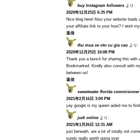
buy Instagram followers
より:
2020年12月25日 6:35 PM
Nice blog here! Also your website loads 
your affiliate link to your host? I wish m
返信
thu mua xe oto cu gia cao
より:
2020年12月25日 10:08 PM
Thank you a bunch for sharing this with a
Bookmarked. Kindly also consult with my
between us!
返信
sweetwater florida commisioner
2021年2月16日 3:04 PM
yay google is my queen aided me to find t
judi online
より:
2021年1月26日 12:31 AM
just beneath, are a lot of totally not co
surely really worth going over