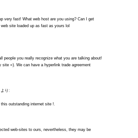
up very fast! What web host are you using? Can I get
y web site loaded up as fast as yours lol
ll people you really recognize what you are talking about!
 site =). We can have a hyperlink trade agreement
より:
his outstanding internet site !.
nnected web-sites to ours, nevertheless, they may be