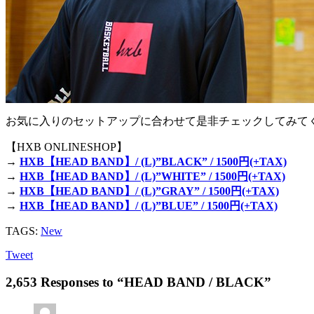
お気に入りのセットアップに合わせて是非チェックしてみて
【HXB ONLINESHOP】
→
HXB【HEAD BAND】/ (L)”BLACK” / 1500円(+TAX)
→
HXB【HEAD BAND】/ (L)”WHITE” / 1500円(+TAX)
→
HXB【HEAD BAND】/ (L)”GRAY” / 1500円(+TAX)
→
HXB【HEAD BAND】/ (L)”BLUE” / 1500円(+TAX)
TAGS:
New
Tweet
2,653 Responses to “HEAD BAND / BLACK”