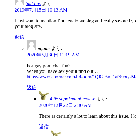
find this
より:
2019年7月15日 10:13 AM
I just want to mention I’m new to weblog and really savored yo
your blog site.
返信
nqudn
より:
2020年5月30日 11:19 AM
Is a gay porn chat fun?
When you have sex you’ll find out…
https://www.eporner.com/hd-porn/1QlGs6mj1af/Sexy-
返信
4life supplement review
より:
2020年12月22日 2:30 AM
There as certainly a lot to learn about this issue. I
返信