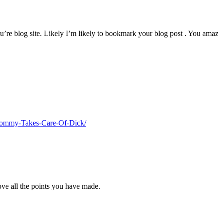
u’re blog site. Likely I’m likely to bookmark your blog post . You amaz
Mommy-Takes-Care-Of-Dick/
 love all the points you have made.