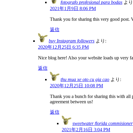
fotografo profesional para bodas
より
2021年1月9日 8:06 PM
Thank you for sharing this very good post. V
返信
buy Instagram followers
より:
2020年12月25日 6:35 PM
Nice blog here! Also your website loads up very fas
返信
thu mua xe oto cu gia cao
より:
2020年12月25日 10:08 PM
Thank you a bunch for sharing this with all
agreement between us!
返信
sweetwater florida commisioner
2021年2月16日 3:04 PM