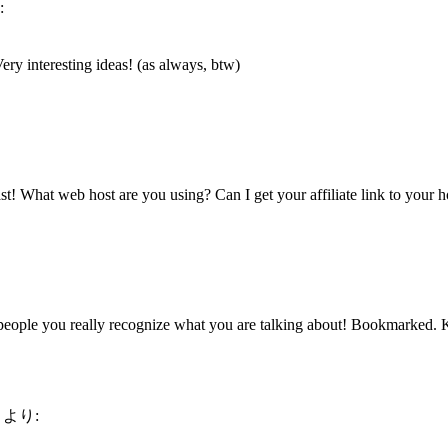
:
ery interesting ideas! (as always, btw)
t! What web host are you using? Can I get your affiliate link to your h
 people you really recognize what you are talking about! Bookmarked. K
より: