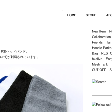
Home
Hugest
About
Store
New Item
N
Collaboration
Friends
Tali
Hoodie Parka
HXBヘッドバンド。
Bag
REST
(筆記体ロゴ)が刺繍されています。
hxalive
Eas
Mesh Tank
CUT OFF
S