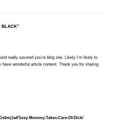
/ BLACK”
nd really savored you’re blog site. Likely I’m likely to
 have wonderful article content. Thank you for sharing
lGs6mj1af/Sexy-Mommy-Takes-Care-Of-Dick/