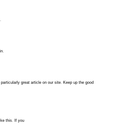
.
in.
 particularly great article on our site. Keep up the good
ke this. If you