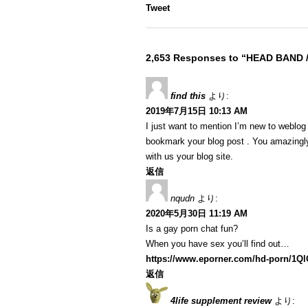
Tweet
2,653 Responses to “HEAD BAND 
find this
より:
2019年7月15日 10:13 AM
I just want to mention I’m new to weblog a
bookmark your blog post . You amazingly
with us your blog site.
返信
nqudn
より:
2020年5月30日 11:19 AM
Is a gay porn chat fun?
When you have sex you’ll find out…
https://www.eporner.com/hd-porn/1Q
返信
4life supplement review
より: