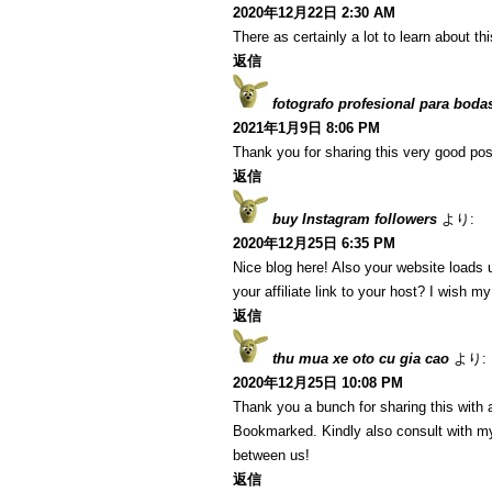
2020年12月22日 2:30 AM
There as certainly a lot to learn about th
返信
fotografo profesional para boda
2021年1月9日 8:06 PM
Thank you for sharing this very good post
返信
buy Instagram followers
より:
2020年12月25日 6:35 PM
Nice blog here! Also your website loads 
your affiliate link to your host? I wish m
返信
thu mua xe oto cu gia cao
より:
2020年12月25日 10:08 PM
Thank you a bunch for sharing this with a
Bookmarked. Kindly also consult with my
between us!
返信