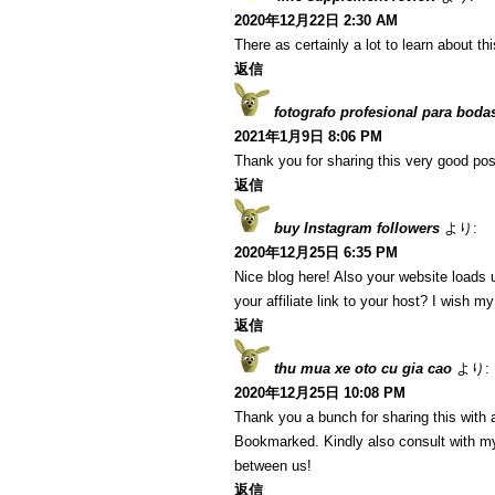
2020年12月22日 2:30 AM
There as certainly a lot to learn about th
返信
fotografo profesional para boda
2021年1月9日 8:06 PM
Thank you for sharing this very good post
返信
buy Instagram followers
より:
2020年12月25日 6:35 PM
Nice blog here! Also your website loads 
your affiliate link to your host? I wish m
返信
thu mua xe oto cu gia cao
より:
2020年12月25日 10:08 PM
Thank you a bunch for sharing this with a
Bookmarked. Kindly also consult with my
between us!
返信