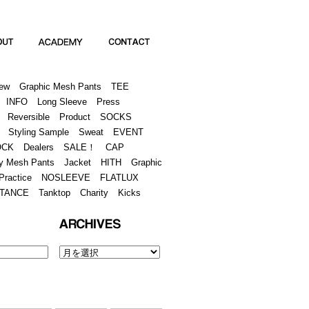
Academy
Contact
ew
Graphic Mesh Pants
TEE
INFO
Long Sleeve
Press
Reversible
Product
SOCKS
Styling Sample
Sweat
EVENT
OCK
Dealers
SALE！
CAP
y Mesh Pants
Jacket
HITH
Graphic
Practice
NOSLEEVE
FLATLUX
TANCE
Tanktop
Charity
Kicks