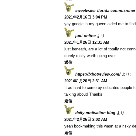
sweetwater florida commisioner
2021年2月16日 3:04 PM
yay google is my queen aided me to find t
judi online
より:
2021年1月26日 12:31 AM
just beneath, are a lot of totally not co
surely really worth going over
返信
https://fxbotreview.com/
より:
2021年1月20日 2:31 AM
It as hard to come by educated people fo
talking about! Thanks
返信
daily motivation blog
より:
2021年2月26日 2:02 AM
yeah bookmaking this wasn at a risky de
返信