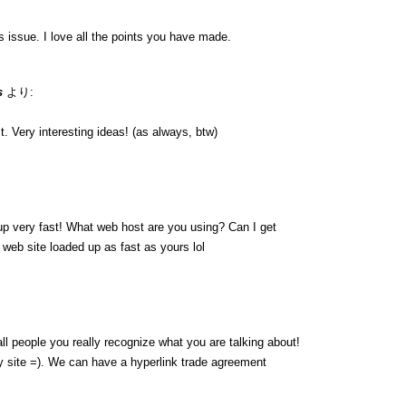
is issue. I love all the points you have made.
s
より:
. Very interesting ideas! (as always, btw)
up very fast! What web host are you using? Can I get
y web site loaded up as fast as yours lol
ll people you really recognize what you are talking about!
 site =). We can have a hyperlink trade agreement