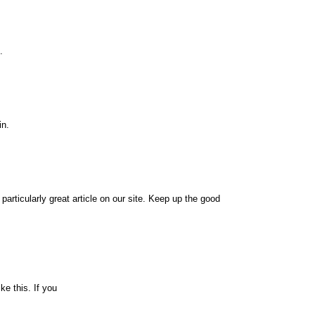
.
in.
 particularly great article on our site. Keep up the good
ke this. If you