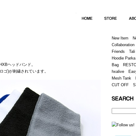
Home
Hugest
About
Store
New Item
N
Collaboration
Friends
Tali
Hoodie Parka
HXBヘッドバンド。
Bag
REST
(筆記体ロゴ)が刺繍されています。
hxalive
Eas
Mesh Tank
CUT OFF
S