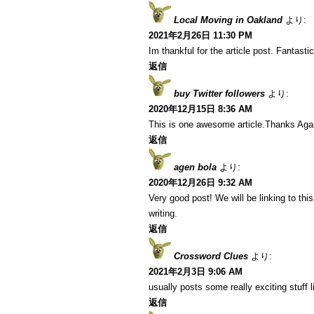
Local Moving in Oakland
より:
2021年2月26日 11:30 PM
Im thankful for the article post. Fantastic
返信
buy Twitter followers
より:
2020年12月15日 8:36 AM
This is one awesome article.Thanks Aga
返信
agen bola
より:
2020年12月26日 9:32 AM
Very good post! We will be linking to this
writing.
返信
Crossword Clues
より:
2021年2月3日 9:06 AM
usually posts some really exciting stuff li
返信