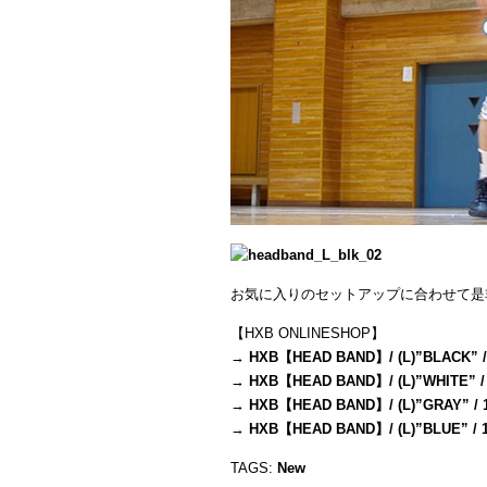
お気に入りのセットアップに合わせて是
【HXB ONLINESHOP】
→
HXB【HEAD BAND】/ (L)”BLACK” /
→
HXB【HEAD BAND】/ (L)”WHITE” /
→
HXB【HEAD BAND】/ (L)”GRAY” / 
→
HXB【HEAD BAND】/ (L)”BLUE” / 
TAGS:
New