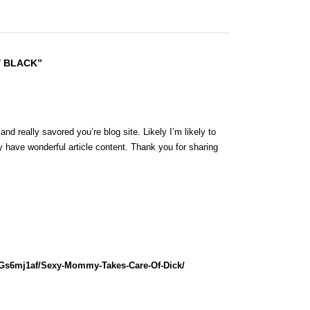
/ BLACK”
nd really savored you’re blog site. Likely I’m likely to
 have wonderful article content. Thank you for sharing
lGs6mj1af/Sexy-Mommy-Takes-Care-Of-Dick/