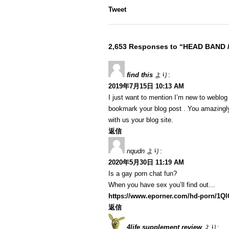
Tweet
2,653 Responses to “HEAD BAND 
find this
より:
2019年7月15日 10:13 AM
I just want to mention I’m new to weblog a
bookmark your blog post . You amazingly
with us your blog site.
返信
nqudn
より:
2020年5月30日 11:19 AM
Is a gay porn chat fun?
When you have sex you’ll find out…
https://www.eporner.com/hd-porn/1Q
返信
4life supplement review
より: