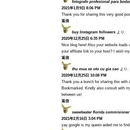
fotografo profesional para boda
2021年1月9日 8:06 PM
Thank you for sharing this very good post
返信
buy Instagram followers
より:
2020年12月25日 6:35 PM
Nice blog here! Also your website loads 
your affiliate link to your host? I wish m
返信
thu mua xe oto cu gia cao
より:
2020年12月25日 10:08 PM
Thank you a bunch for sharing this with a
Bookmarked. Kindly also consult with my
between us!
返信
sweetwater florida commisioner
2021年2月16日 3:04 PM
yay google is my queen aided me to find t