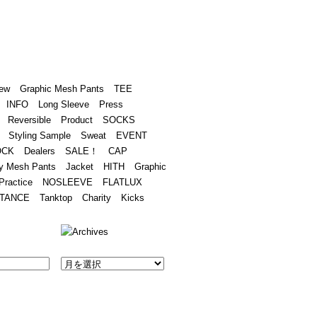
Academy
Contact
ew
Graphic Mesh Pants
TEE
INFO
Long Sleeve
Press
Reversible
Product
SOCKS
Styling Sample
Sweat
EVENT
OCK
Dealers
SALE！
CAP
y Mesh Pants
Jacket
HITH
Graphic
Practice
NOSLEEVE
FLATLUX
TANCE
Tanktop
Charity
Kicks