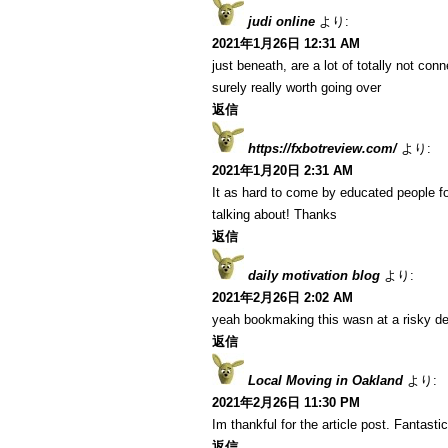
judi online
より:
2021年1月26日 12:31 AM
just beneath, are a lot of totally not co
surely really worth going over
返信
https://fxbotreview.com/
より:
2021年1月20日 2:31 AM
It as hard to come by educated people fo
talking about! Thanks
返信
daily motivation blog
より:
2021年2月26日 2:02 AM
yeah bookmaking this wasn at a risky de
返信
Local Moving in Oakland
より:
2021年2月26日 11:30 PM
Im thankful for the article post. Fantastic
返信