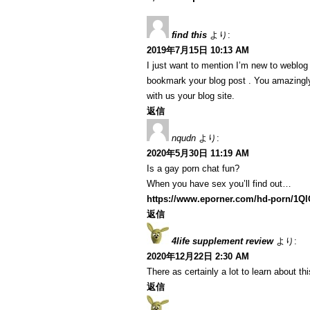
find this
より:
2019年7月15日 10:13 AM
I just want to mention I’m new to weblog a
bookmark your blog post . You amazingly
with us your blog site.
返信
nqudn
より:
2020年5月30日 11:19 AM
Is a gay porn chat fun?
When you have sex you’ll find out…
https://www.eporner.com/hd-porn/1Q
返信
4life supplement review
より:
2020年12月22日 2:30 AM
There as certainly a lot to learn about th
返信