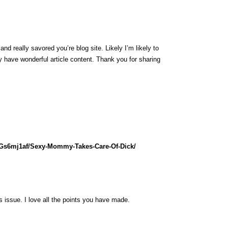
nd really savored you’re blog site. Likely I’m likely to
 have wonderful article content. Thank you for sharing
lGs6mj1af/Sexy-Mommy-Takes-Care-Of-Dick/
is issue. I love all the points you have made.