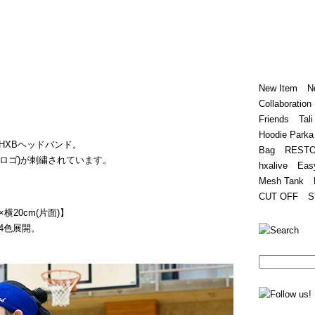
Home
Hugest
About
Store
New Item
N
Collaboration
Friends
Tali
Hoodie Parka
HXBヘッドバンド。
Bag
REST
(筆記体ロゴ)が刺繍されています。
hxalive
Eas
Mesh Tank
CUT OFF
S
横20cm(片面)】
4色展開。