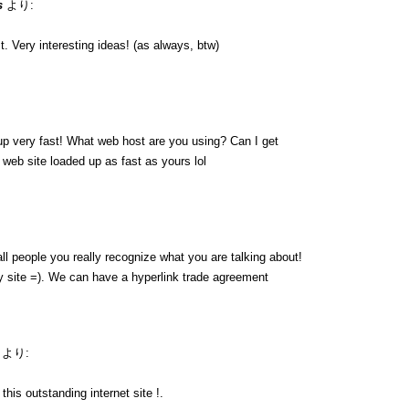
s
より:
. Very interesting ideas! (as always, btw)
up very fast! What web host are you using? Can I get
y web site loaded up as fast as yours lol
ll people you really recognize what you are talking about!
 site =). We can have a hyperlink trade agreement
より:
his outstanding internet site !.