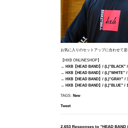
お気に入りのセットアップに合わせて是
【HXB ONLINESHOP】
→
HXB【HEAD BAND】/ (L)”BLACK” /
→
HXB【HEAD BAND】/ (L)”WHITE” /
→
HXB【HEAD BAND】/ (L)”GRAY” / 
→
HXB【HEAD BAND】/ (L)”BLUE” / 
TAGS:
New
Tweet
2,653 Responses to “HEAD BAND 