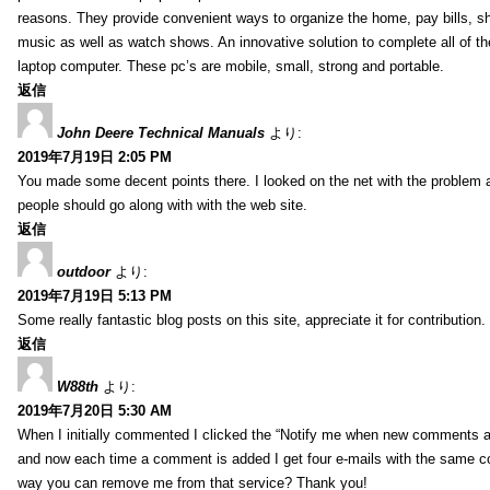
reasons. They provide convenient ways to organize the home, pay bills, s
music as well as watch shows. An innovative solution to complete all of t
laptop computer. These pc’s are mobile, small, strong and portable.
返信
John Deere Technical Manuals
より:
2019年7月19日 2:05 PM
You made some decent points there. I looked on the net with the problem 
people should go along with with the web site.
返信
outdoor
より:
2019年7月19日 5:13 PM
Some really fantastic blog posts on this site, appreciate it for contribution.
返信
W88th
より:
2019年7月20日 5:30 AM
When I initially commented I clicked the “Notify me when new comments 
and now each time a comment is added I get four e-mails with the same c
way you can remove me from that service? Thank you!