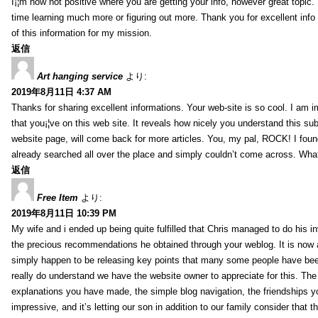
I¡¦m now not positive where you are getting your info, however great topic
time learning much more or figuring out more. Thank you for excellent info 
of this information for my mission.
返信
Art hanging service
より:
2019年8月11日 4:37 AM
Thanks for sharing excellent informations. Your web-site is so cool. I am 
that you¡¦ve on this web site. It reveals how nicely you understand this s
website page, will come back for more articles. You, my pal, ROCK! I found
already searched all over the place and simply couldn’t come across. What
返信
Free Item
より:
2019年8月11日 10:39 PM
My wife and i ended up being quite fulfilled that Chris managed to do his i
the precious recommendations he obtained through your weblog. It is now 
simply happen to be releasing key points that many some people have been
really do understand we have the website owner to appreciate for this. Th
explanations you have made, the simple blog navigation, the friendships you h
impressive, and it’s letting our son in addition to our family consider that th