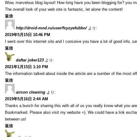
Wow, marvelous blog layout! How long have you been blogging for? you m
The overall look of your web site is fantastic, let alone the content!
返信
http://droid-mod.ru/user/fvyzyefubbo/
より:
2019年5月15日 10:46 PM
I went over this internet site and I conceive you have a lot of good info, sav
返信
daftar joker123
より:
2021年1月15日 1:10 PM
The information talked about inside the article are a number of the most ef
返信
aircon cleaning
より:
2019年5月16日 2:44 AM
Thanks a bunch for sharing this with all of us you really know what you are
Bookmarked. Please also visit my website =). We could have a link exch
between us!
返信