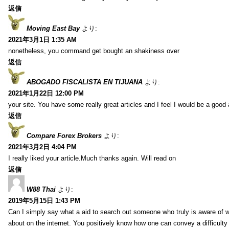
返信
Moving East Bay
より:
2021年3月1日 1:35 AM
nonetheless, you command get bought an shakiness over
返信
ABOGADO FISCALISTA EN TIJUANA
より:
2021年1月22日 12:00 PM
your site. You have some really great articles and I feel I would be a good 
返信
Compare Forex Brokers
より:
2021年3月2日 4:04 PM
I really liked your article.Much thanks again. Will read on
返信
W88 Thai
より:
2019年5月15日 1:43 PM
Can I simply say what a aid to search out someone who truly is aware of w
about on the internet. You positively know how one can convey a difficulty