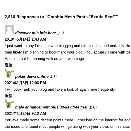
2,916 Responses to “Graphic Mesh Pants “Exotic Reef””
discover this info here
より:
2019年5月14日 1:43 AM
I just want to say I’m all new to blogging and site-building and certainly li
than likely I’m planning to bookmark your blog . You actually come with per
Appreciate it for sharing with us your web page.
返信
poker dewa online
より:
2021年1月6日 12:06 PM
I will bookmark your blog and take a look at again here frequently.
返信
male enhancement pills 30-day free trial
より:
2021年1月20日 9:12 AM
You ave made some decent points there. I checked on the internet for addi
the issue and found most people will go along with your views on this site.