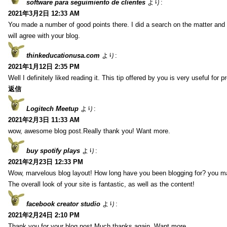
software para seguimiento de clientes
より:
2021年3月2日 12:33 AM
You made a number of good points there. I did a search on the matter and 
will agree with your blog.
thinkeducationusa.com
より:
2021年1月12日 2:35 PM
Well I definitely liked reading it. This tip offered by you is very useful for p
返信
Logitech Meetup
より:
2021年2月3日 11:33 AM
wow, awesome blog post.Really thank you! Want more.
buy spotify plays
より:
2021年2月23日 12:33 PM
Wow, marvelous blog layout! How long have you been blogging for? you m
The overall look of your site is fantastic, as well as the content!
facebook creator studio
より:
2021年2月24日 2:10 PM
Thank you for your blog post.Much thanks again. Want more.