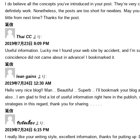
I do believe all the concepts you’ve introduced in your post. They’re very
definitely work. Nonetheless, the posts are too short for newbies. May yo
little from next time? Thanks for the post.
返信
Thai CC
より:
2019年7月23日 8:09 PM
Useful information. Lucky me I found your web site by accident, and I’m s
coincidence did not came about in advance! I bookmarked it.
返信
lean gains
より:
2019年7月24日 12:30 AM
Hello very nice blog!! Man .. Beautiful .. Superb .. I’ll bookmark your blog
also…I am glad to find a lot of useful information right here in the publish
strategies in this regard, thank you for sharing. . . . . .
返信
รับจัดเลี้ยง
より:
2019年7月24日 6:15 PM
I really like your writing style, excellent information, thanks for putting up