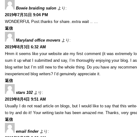
Bowie braiding salon
より:
2019年7月31日 9:04 PM
WONDERFUL Post.thanks for share..extra wait .. …
返信
Maryland office movers
より:
2019年8月3日 6:32 AM
Hmm it seems like your website ate my first comment (it was extremely long
sum it up what I submitted and say, I’m thoroughly enjoying your blog. I as
blog writer but I’m still new to the whole thing. Do you have any recommen
inexperienced blog writers? I’d genuinely appreciate it.
返信
stars 102
より:
2019年8月4日 9:51 AM
Usually I do not read article on blogs, but I would like to say that this wri
to try and do it! Your writing taste has been amazed me. Thanks, very great
返信
email finder
より: