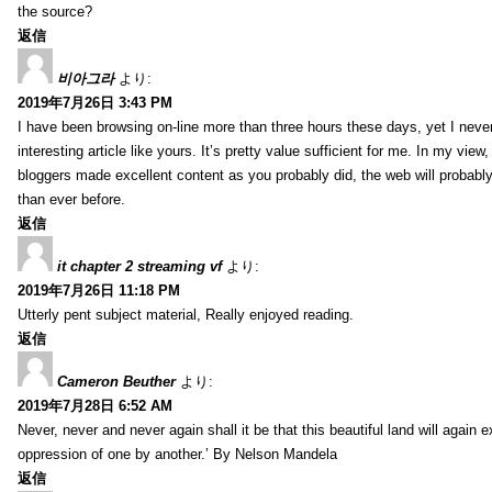
the source?
返信
비아그라
より:
2019年7月26日 3:43 PM
I have been browsing on-line more than three hours these days, yet I neve
interesting article like yours. It’s pretty value sufficient for me. In my view
bloggers made excellent content as you probably did, the web will probabl
than ever before.
返信
it chapter 2 streaming vf
より:
2019年7月26日 11:18 PM
Utterly pent subject material, Really enjoyed reading.
返信
Cameron Beuther
より:
2019年7月28日 6:52 AM
Never, never and never again shall it be that this beautiful land will again 
oppression of one by another.’ By Nelson Mandela
返信