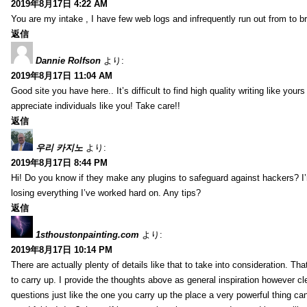
2019年8月17日 4:22 AM
You are my intake , I have few web logs and infrequently run out from to b
返信
Dannie Rolfson
より:
2019年8月17日 11:04 AM
Good site you have here.. It’s difficult to find high quality writing like your
appreciate individuals like you! Take care!!
返信
우리 카지노
より:
2019年8月17日 8:44 PM
Hi! Do you know if they make any plugins to safeguard against hackers? I
losing everything I’ve worked hard on. Any tips?
返信
1sthoustonpainting.com
より:
2019年8月17日 10:14 PM
There are actually plenty of details like that to take into consideration. Tha
to carry up. I provide the thoughts above as general inspiration however cle
questions just like the one you carry up the place a very powerful thing ca