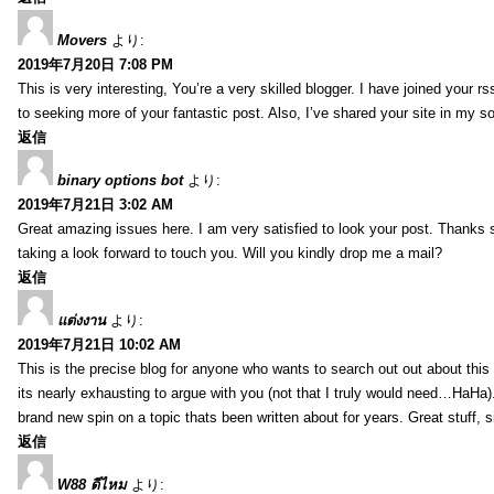
Movers
より:
2019年7月20日 7:08 PM
This is very interesting, You’re a very skilled blogger. I have joined your r
to seeking more of your fantastic post. Also, I’ve shared your site in my s
返信
binary options bot
より:
2019年7月21日 3:02 AM
Great amazing issues here. I am very satisfied to look your post. Thanks
taking a look forward to touch you. Will you kindly drop me a mail?
返信
แต่งงาน
より:
2019年7月21日 10:02 AM
This is the precise blog for anyone who wants to search out out about this 
its nearly exhausting to argue with you (not that I truly would need…HaHa).
brand new spin on a topic thats been written about for years. Great stuff, s
返信
W88 ดีไหม
より: