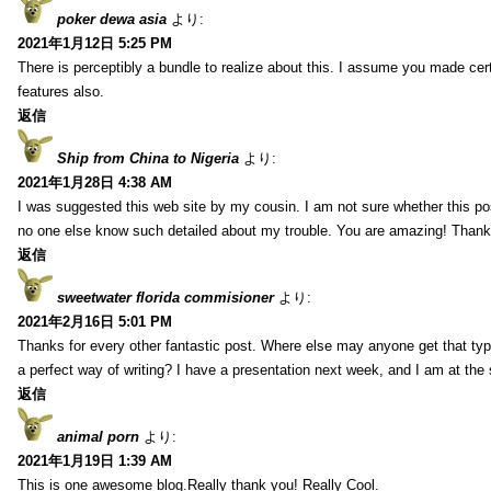
poker dewa asia
より:
2021年1月12日 5:25 PM
There is perceptibly a bundle to realize about this. I assume you made cer
features also.
返信
Ship from China to Nigeria
より:
2021年1月28日 4:38 AM
I was suggested this web site by my cousin. I am not sure whether this pos
no one else know such detailed about my trouble. You are amazing! Thank
返信
sweetwater florida commisioner
より:
2021年2月16日 5:01 PM
Thanks for every other fantastic post. Where else may anyone get that typ
a perfect way of writing? I have a presentation next week, and I am at the 
返信
animal porn
より:
2021年1月19日 1:39 AM
This is one awesome blog.Really thank you! Really Cool.