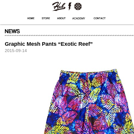
HXB
Home
Hugest
About
Academy
Contact
Store
Graphic Mesh Pants “Exotic Reef”
2015-09-14