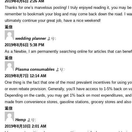
2019年8月6日 2:26 AM
Thanks for one’s marvelous posting! I truly enjoyed reading it, you may be a
remember to bookmark your blog and may come back down the road. I wan
ultimately continue your great job, have a nice weekend!
返信
wedding planner
より:
2019年8月6日 5:38 PM
As a Newbie, I am permanently searching online for articles that can bene
返信
Plasma consumables
より:
2019年8月7日 12:14 AM
One thing is the fact that one of the most prevalent incentives for using y
or even rebate provision. Generally, you’ll have access to 1-5% back on v
Depending on the cards, you may get 1% back on most expenditures, and 
made from convenience stores, gasoline stations, grocery stores and als
返信
Hemp
より:
2019年8月10日 2:01 AM