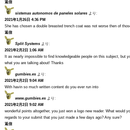
返信
sistemas autonomos de paneles solares
より:
2021年1月26日 4:36 PM
She has chosen a double breasted trench coat was not worse then of tho
返信
Split Systems
より:
2021年2月2日 1:06 AM
It as nearly impossible to find knowledgeable people on this subject, but 
what you are talking about! Thanks
gumbies.es
より:
2021年2月2日 9:04 AM
With havin so much written content do you ever run into
www.gumbies.es
より:
2021年2月2日 9:02 AM
wonderful points altogether, you just won a logo new reader. What would 
regards to your submit that you just made a few days ago? Any sure?
返信