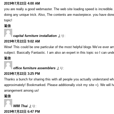
2019年7月22日 4:00 AM
you are really a good webmaster. The web site loading speed is incredible.
doing any unique trick. Also, The contents are masterpiece. you have done 
topic!
返信
capital furniture installation
より:
2019年7月22日 9:02 AM
Wow! This could be one particular of the most helpful blogs We’ve ever arr
subject. Basically Fantastic. I am also an expert in this topic so I can unde
返信
office furniture assemblers
より:
2019年7月22日 3:25 PM
Thanks a bunch for sharing this with all people you actually understand w
approximately! Bookmarked. Please additionally visit my site =). We will h
arrangement among us!
返信
W88 Thai
より:
2019年7月22日 6:47 PM