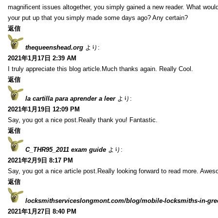
magnificent issues altogether, you simply gained a new reader. What wo
your put up that you simply made some days ago? Any certain?
返信
thequeenshead.org
より:
2021年1月17日 2:39 AM
I truly appreciate this blog article.Much thanks again. Really Cool.
返信
la cartilla para aprender a leer
より:
2021年1月19日 12:09 PM
Say, you got a nice post.Really thank you! Fantastic.
返信
C_THR95_2011 exam guide
より:
2021年2月9日 8:17 PM
Say, you got a nice article post.Really looking forward to read more. Awe
返信
locksmithserviceslongmont.com/blog/mobile-locksmiths-in-gre
2021年1月27日 8:40 PM