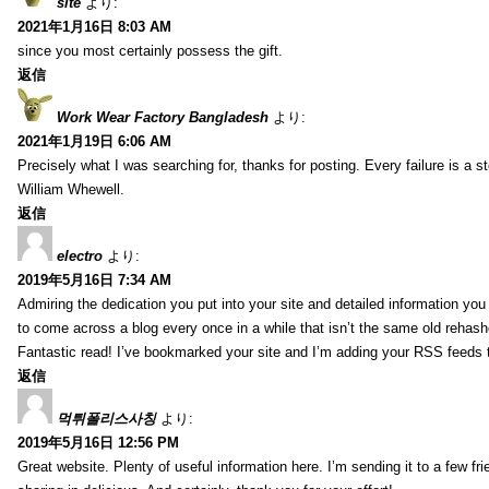
site
より:
2021年1月16日 8:03 AM
since you most certainly possess the gift.
返信
Work Wear Factory Bangladesh
より:
2021年1月19日 6:06 AM
Precisely what I was searching for, thanks for posting. Every failure is a 
William Whewell.
返信
electro
より:
2019年5月16日 7:34 AM
Admiring the dedication you put into your site and detailed information yo
to come across a blog every once in a while that isn’t the same old rehash
Fantastic read! I’ve bookmarked your site and I’m adding your RSS feeds
返信
먹튀폴리스사칭
より:
2019年5月16日 12:56 PM
Great website. Plenty of useful information here. I’m sending it to a few fri