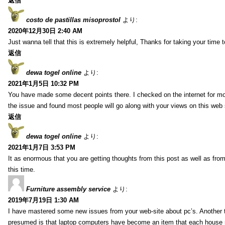
返信
costo de pastillas misoprostol
より:
2020年12月30日 2:40 AM
Just wanna tell that this is extremely helpful, Thanks for taking your time to
返信
dewa togel online
より:
2021年1月5日 10:32 PM
You have made some decent points there. I checked on the internet for mo
the issue and found most people will go along with your views on this web 
返信
dewa togel online
より:
2021年1月7日 3:53 PM
It as enormous that you are getting thoughts from this post as well as fr
this time.
Furniture assembly service
より:
2019年7月19日 1:30 AM
I have mastered some new issues from your web-site about pc’s. Another t
presumed is that laptop computers have become an item that each house