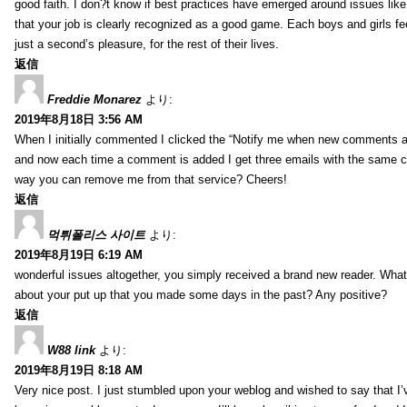
good faith. I don?t know if best practices have emerged around issues like 
that your job is clearly recognized as a good game. Each boys and girls fe
just a second’s pleasure, for the rest of their lives.
返信
Freddie Monarez
より:
2019年8月18日 3:56 AM
When I initially commented I clicked the “Notify me when new comments 
and now each time a comment is added I get three emails with the same 
way you can remove me from that service? Cheers!
返信
먹튀폴리스 사이트
より:
2019年8月19日 6:19 AM
wonderful issues altogether, you simply received a brand new reader. Wha
about your put up that you made some days in the past? Any positive?
返信
W88 link
より:
2019年8月19日 8:18 AM
Very nice post. I just stumbled upon your weblog and wished to say that I’