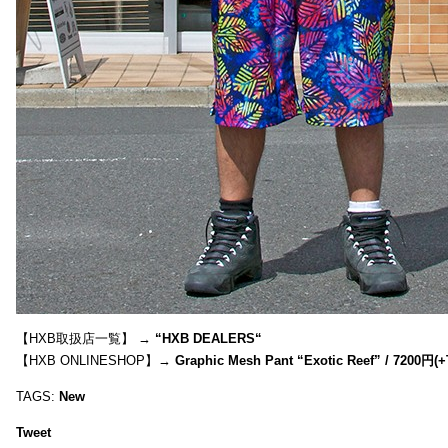
【HXB取扱店一覧】 →
“
HXB DEALERS
“
【HXB ONLINESHOP】→
Graphic Mesh Pant “Exotic Reef” / 7200円(
TAGS:
New
Tweet