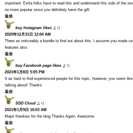
important. Extra folks have to read this and understand this side of the sto
no more popular since you definitely have the gift.
返信
buy Instagram likes
より:
2020年12月31日 12:04 AM
There as noticeably a bundle to find out about this. I assume you made cert
features also.
返信
buy Facebook page likes
より:
2021年1月8日 5:05 PM
It as hard to find experienced people for this topic, however, you seem li
talking about! Thanks
返信
SDD Cloud
より:
2021年1月9日 10:03 AM
Major thankies for the blog.Thanks Again. Awesome.
返信