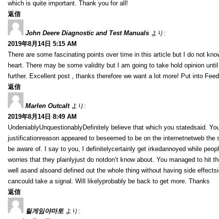
which is quite important. Thank you for all!
返信
John Deere Diagnostic and Test Manuals
より:
2019年8月14日 5:15 AM
There are some fascinating points over time in this article but I do not know
heart. There may be some validity but I am going to take hold opinion until I
further. Excellent post , thanks therefore we want a lot more! Put into Feed
返信
Marlen Outcalt
より:
2019年8月14日 8:49 AM
UndeniablyUnquestionablyDefinitely believe that which you statedsaid. You
justificationreason appeared to beseemed to be on the internetnetweb the s
be aware of. I say to you, I definitelycertainly get irkedannoyed while peop
worries that they plainlyjust do notdon’t know about. You managed to hit th
well asand alsoand defined out the whole thing without having side effectsi
cancould take a signal. Will likelyprobably be back to get more. Thanks
返信
릴게임야마토
より: