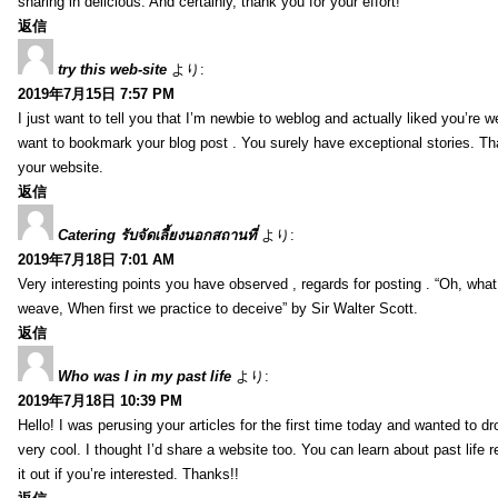
sharing in delicious. And certainly, thank you for your effort!
返信
try this web-site
より:
2019年7月15日 7:57 PM
I just want to tell you that I’m newbie to weblog and actually liked you’re we
want to bookmark your blog post . You surely have exceptional stories. Tha
your website.
返信
Catering รับจัดเลี้ยงนอกสถานที่
より:
2019年7月18日 7:01 AM
Very interesting points you have observed , regards for posting . “Oh, wha
weave, When first we practice to deceive” by Sir Walter Scott.
返信
Who was I in my past life
より:
2019年7月18日 10:39 PM
Hello! I was perusing your articles for the first time today and wanted to dro
very cool. I thought I’d share a website too. You can learn about past life 
it out if you’re interested. Thanks!!