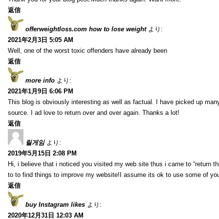
返信
offerweightloss.com how to lose weight
より:
2021年2月3日 5:05 AM
Well, one of the worst toxic offenders have already been
返信
more info
より:
2021年1月9日 6:06 PM
This blog is obviously interesting as well as factual. I have picked up many 
source. I ad love to return over and over again. Thanks a lot!
返信
릴게임
より:
2019年5月15日 2:08 PM
Hi, i believe that i noticed you visited my web site thus i came to “return t
to to find things to improve my website!I assume its ok to use some of yo
返信
buy Instagram likes
より:
2020年12月31日 12:03 AM