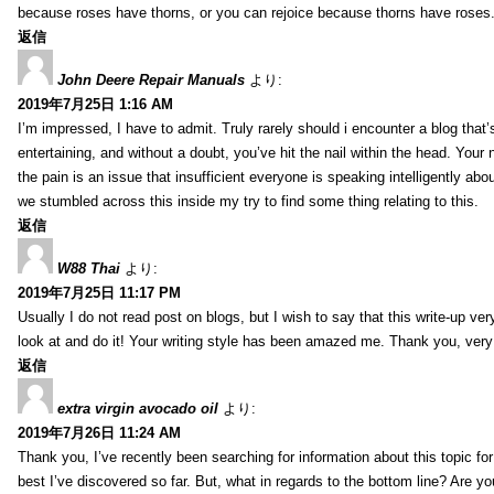
because roses have thorns, or you can rejoice because thorns have roses.
返信
John Deere Repair Manuals
より:
2019年7月25日 1:16 AM
I’m impressed, I have to admit. Truly rarely should i encounter a blog that
entertaining, and without a doubt, you’ve hit the nail within the head. Your 
the pain is an issue that insufficient everyone is speaking intelligently abo
we stumbled across this inside my try to find some thing relating to this.
返信
W88 Thai
より:
2019年7月25日 11:17 PM
Usually I do not read post on blogs, but I wish to say that this write-up ve
look at and do it! Your writing style has been amazed me. Thank you, very
返信
extra virgin avocado oil
より:
2019年7月26日 11:24 AM
Thank you, I’ve recently been searching for information about this topic fo
best I’ve discovered so far. But, what in regards to the bottom line? Are y