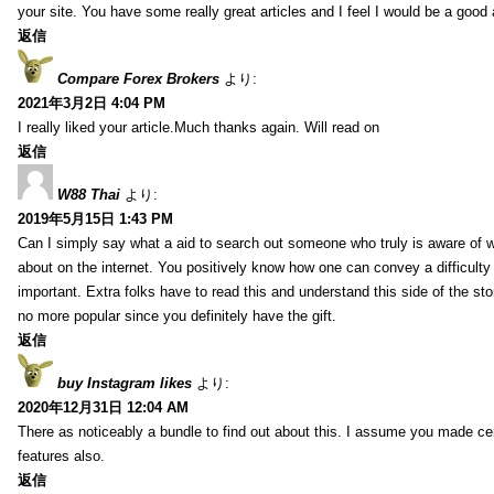
your site. You have some really great articles and I feel I would be a good 
返信
Compare Forex Brokers
より:
2021年3月2日 4:04 PM
I really liked your article.Much thanks again. Will read on
返信
W88 Thai
より:
2019年5月15日 1:43 PM
Can I simply say what a aid to search out someone who truly is aware of w
about on the internet. You positively know how one can convey a difficulty
important. Extra folks have to read this and understand this side of the sto
no more popular since you definitely have the gift.
返信
buy Instagram likes
より:
2020年12月31日 12:04 AM
There as noticeably a bundle to find out about this. I assume you made cert
features also.
返信