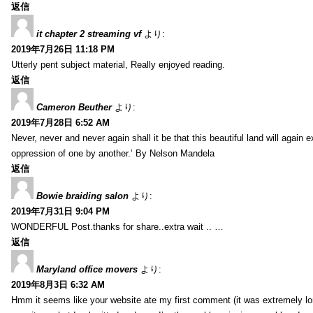
返信
it chapter 2 streaming vf
より:
2019年7月26日 11:18 PM
Utterly pent subject material, Really enjoyed reading.
返信
Cameron Beuther
より:
2019年7月28日 6:52 AM
Never, never and never again shall it be that this beautiful land will again 
oppression of one by another.’ By Nelson Mandela
返信
Bowie braiding salon
より:
2019年7月31日 9:04 PM
WONDERFUL Post.thanks for share..extra wait .. …
返信
Maryland office movers
より:
2019年8月3日 6:32 AM
Hmm it seems like your website ate my first comment (it was extremely long