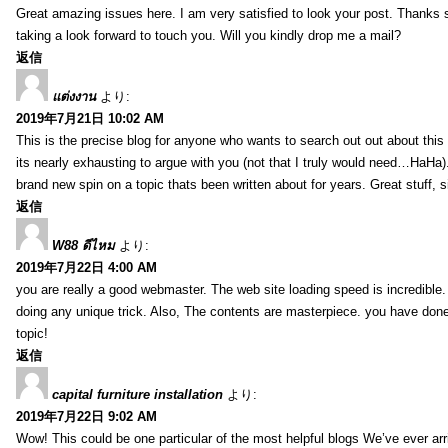
Great amazing issues here. I am very satisfied to look your post. Thanks
taking a look forward to touch you. Will you kindly drop me a mail?
返信
แต่งงาน
より:
2019年7月21日 10:02 AM
This is the precise blog for anyone who wants to search out out about this 
its nearly exhausting to argue with you (not that I truly would need…HaHa).
brand new spin on a topic thats been written about for years. Great stuff, s
返信
W88 ดีไหม
より:
2019年7月22日 4:00 AM
you are really a good webmaster. The web site loading speed is incredible.
doing any unique trick. Also, The contents are masterpiece. you have done 
topic!
返信
capital furniture installation
より:
2019年7月22日 9:02 AM
Wow! This could be one particular of the most helpful blogs We’ve ever arr