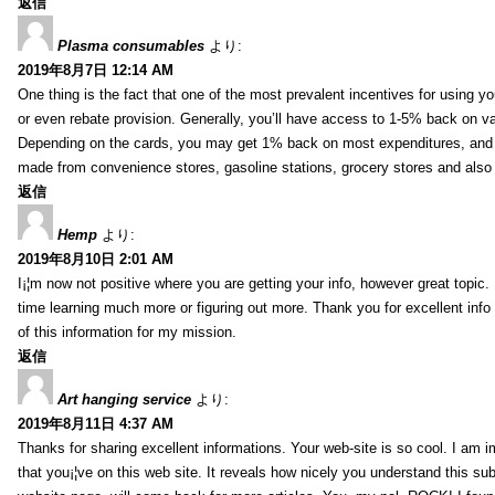
返信
Plasma consumables
より:
2019年8月7日 12:14 AM
One thing is the fact that one of the most prevalent incentives for using y
or even rebate provision. Generally, you’ll have access to 1-5% back on v
Depending on the cards, you may get 1% back on most expenditures, and 
made from convenience stores, gasoline stations, grocery stores and als
返信
Hemp
より:
2019年8月10日 2:01 AM
I¡¦m now not positive where you are getting your info, however great topic
time learning much more or figuring out more. Thank you for excellent info 
of this information for my mission.
返信
Art hanging service
より:
2019年8月11日 4:37 AM
Thanks for sharing excellent informations. Your web-site is so cool. I am 
that you¡¦ve on this web site. It reveals how nicely you understand this s