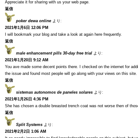
Appreciate it for sharing with us your web page.
返信
poker dewa online
より:
2021年1月6日 12:06 PM
I will bookmark your blog and take a look at again here frequently.
返信
male enhancement pills 30-day free trial
より:
2021年1月20日 9:12 AM
You ave made some decent points there. I checked on the internet for addi
the issue and found most people will go along with your views on this site.
返信
sistemas autonomos de paneles solares
より:
2021年1月26日 4:36 PM
She has chosen a double breasted trench coat was not worse then of tho
返信
Split Systems
より:
2021年2月2日 1:06 AM