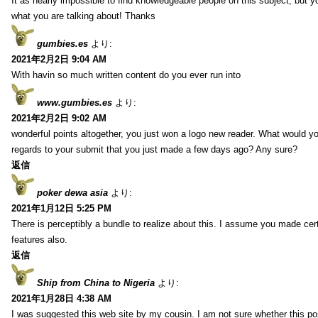
It as nearly impossible to find knowledgeable people on this subject, but 
what you are talking about! Thanks
gumbies.es
より:
2021年2月2日 9:04 AM
With havin so much written content do you ever run into
www.gumbies.es
より:
2021年2月2日 9:02 AM
wonderful points altogether, you just won a logo new reader. What would 
regards to your submit that you just made a few days ago? Any sure?
返信
poker dewa asia
より:
2021年1月12日 5:25 PM
There is perceptibly a bundle to realize about this. I assume you made cer
features also.
返信
Ship from China to Nigeria
より:
2021年1月28日 4:38 AM
I was suggested this web site by my cousin. I am not sure whether this pos