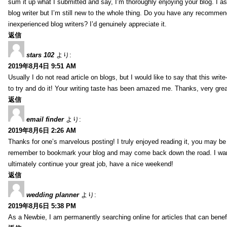
sum it up what I submitted and say, I’m thoroughly enjoying your blog. I as
blog writer but I’m still new to the whole thing. Do you have any recommen
inexperienced blog writers? I’d genuinely appreciate it.
返信
stars 102
より:
2019年8月4日 9:51 AM
Usually I do not read article on blogs, but I would like to say that this wri
to try and do it! Your writing taste has been amazed me. Thanks, very great
返信
email finder
より:
2019年8月6日 2:26 AM
Thanks for one’s marvelous posting! I truly enjoyed reading it, you may be a
remember to bookmark your blog and may come back down the road. I wan
ultimately continue your great job, have a nice weekend!
返信
wedding planner
より:
2019年8月6日 5:38 PM
As a Newbie, I am permanently searching online for articles that can bene