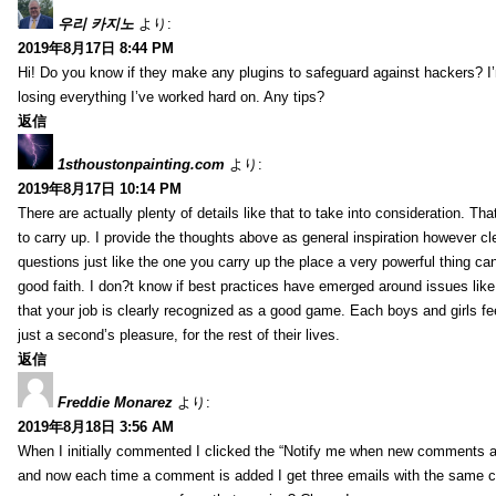
우리 카지노
より:
2019年8月17日 8:44 PM
Hi! Do you know if they make any plugins to safeguard against hackers? I
losing everything I’ve worked hard on. Any tips?
返信
1sthoustonpainting.com
より:
2019年8月17日 10:14 PM
There are actually plenty of details like that to take into consideration. Tha
to carry up. I provide the thoughts above as general inspiration however cle
questions just like the one you carry up the place a very powerful thing ca
good faith. I don?t know if best practices have emerged around issues like 
that your job is clearly recognized as a good game. Each boys and girls fe
just a second’s pleasure, for the rest of their lives.
返信
Freddie Monarez
より:
2019年8月18日 3:56 AM
When I initially commented I clicked the “Notify me when new comments 
and now each time a comment is added I get three emails with the same 