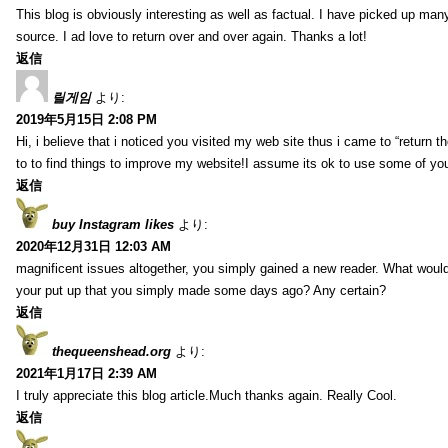
This blog is obviously interesting as well as factual. I have picked up many 
source. I ad love to return over and over again. Thanks a lot!
返信
릴게임
より:
2019年5月15日 2:08 PM
Hi, i believe that i noticed you visited my web site thus i came to “return t
to to find things to improve my website!I assume its ok to use some of yo
返信
buy Instagram likes
より:
2020年12月31日 12:03 AM
magnificent issues altogether, you simply gained a new reader. What wo
your put up that you simply made some days ago? Any certain?
返信
thequeenshead.org
より:
2021年1月17日 2:39 AM
I truly appreciate this blog article.Much thanks again. Really Cool.
返信