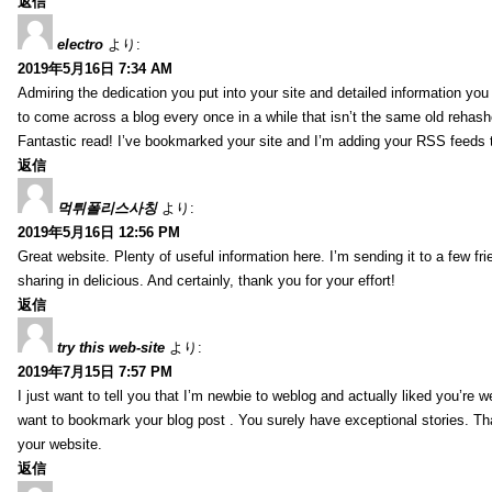
返信
electro
より:
2019年5月16日 7:34 AM
Admiring the dedication you put into your site and detailed information yo
to come across a blog every once in a while that isn’t the same old rehash
Fantastic read! I’ve bookmarked your site and I’m adding your RSS feeds
返信
먹튀폴리스사칭
より:
2019年5月16日 12:56 PM
Great website. Plenty of useful information here. I’m sending it to a few fri
sharing in delicious. And certainly, thank you for your effort!
返信
try this web-site
より:
2019年7月15日 7:57 PM
I just want to tell you that I’m newbie to weblog and actually liked you’re we
want to bookmark your blog post . You surely have exceptional stories. Tha
your website.
返信