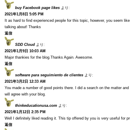
buy Facebook page likes
より:
2021年1月8日 5:05 PM
It as hard to find experienced people for this topic, however, you seem li
talking about! Thanks
返信
SDD Cloud
より:
2021年1月9日 10:03 AM
Major thankies for the blog.Thanks Again. Awesome.
返信
software para seguimiento de clientes
より:
2021年3月2日 12:33 AM
You made a number of good points there. I did a search on the matter and 
will agree with your blog.
thinkeducationusa.com
より:
2021年1月12日 2:35 PM
Well I definitely liked reading it. This tip offered by you is very useful for p
返信