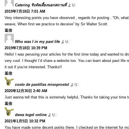
Catering รับจัดเลี้ยงนอกสถานที่
より:
2019年7月18日 7:01 AM
Very interesting points you have observed , regards for posting . “Oh, wha
weave, When first we practice to deceive” by Sir Walter Scott.
返信
Who was I in my past life
より:
2019年7月18日 10:39 PM
Hello! I was perusing your articles for the first time today and wanted to dro
very cool. I thought I’d share a website too. You can learn about past life 
it out if you’re interested. Thanks!!
返信
costo de pastillas misoprostol
より:
2020年12月30日 2:40 AM
Just wanna tell that this is extremely helpful, Thanks for taking your time to
返信
dewa togel online
より:
2021年1月5日 10:32 PM
You have made some decent points there. I checked on the internet for mo