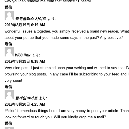
way you can remove me from that service? Cheers!
返信
먹튀폴리스 사이트
より:
2019年8月19日 6:19 AM
wonderful issues altogether, you simply received a brand new reader. Wha
about your put up that you made some days in the past? Any positive?
返信
W88 link
より:
2019年8月19日 8:18 AM
Very nice post. I just stumbled upon your weblog and wished to say that I’
browsing your blog posts. In any case I’ll be subscribing to your feed and 
very soon!
返信
릴게임야마토
より:
2019年8月20日 4:25 AM
F*ckin’ tremendous things here. I am very happy to peer your article. Than
looking forward to touch you. Will you kindly drop me a mail?
返信