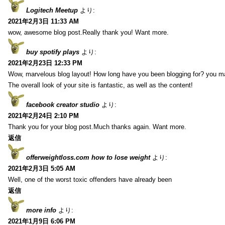
Logitech Meetup
より:
2021年2月3日 11:33 AM
wow, awesome blog post.Really thank you! Want more.
buy spotify plays
より:
2021年2月23日 12:33 PM
Wow, marvelous blog layout! How long have you been blogging for? you m
The overall look of your site is fantastic, as well as the content!
facebook creator studio
より:
2021年2月24日 2:10 PM
Thank you for your blog post.Much thanks again. Want more.
返信
offerweightloss.com how to lose weight
より:
2021年2月3日 5:05 AM
Well, one of the worst toxic offenders have already been
返信
more info
より:
2021年1月9日 6:06 PM