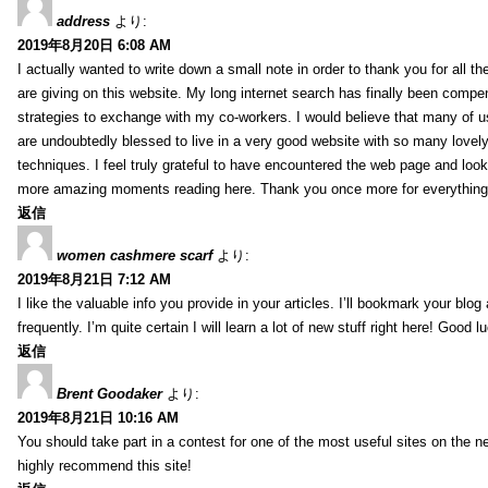
address
より:
2019年8月20日 6:08 AM
I actually wanted to write down a small note in order to thank you for all 
are giving on this website. My long internet search has finally been compe
strategies to exchange with my co-workers. I would believe that many of us 
are undoubtedly blessed to live in a very good website with so many lovely 
techniques. I feel truly grateful to have encountered the web page and loo
more amazing moments reading here. Thank you once more for everything
返信
women cashmere scarf
より:
2019年8月21日 7:12 AM
I like the valuable info you provide in your articles. I’ll bookmark your blo
frequently. I’m quite certain I will learn a lot of new stuff right here! Good l
返信
Brent Goodaker
より:
2019年8月21日 10:16 AM
You should take part in a contest for one of the most useful sites on the net
highly recommend this site!