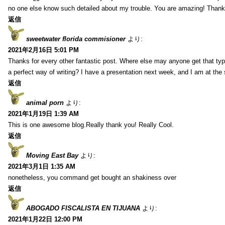
no one else know such detailed about my trouble. You are amazing! Thank
返信
sweetwater florida commisioner
より:
2021年2月16日 5:01 PM
Thanks for every other fantastic post. Where else may anyone get that typ
a perfect way of writing? I have a presentation next week, and I am at the 
返信
animal porn
より:
2021年1月19日 1:39 AM
This is one awesome blog.Really thank you! Really Cool.
返信
Moving East Bay
より:
2021年3月1日 1:35 AM
nonetheless, you command get bought an shakiness over
返信
ABOGADO FISCALISTA EN TIJUANA
より:
2021年1月22日 12:00 PM