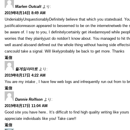
Marlen Outcalt
より:
2019年8月14日 8:49 AM
UndeniablyUnquestionablyDefinitely believe that which you statedsaid. You
justificationreason appeared to beseemed to be on the internetnetweb the s
be aware of. I say to you, I definitelycertainly get irkedannoyed while peop
worries that they plainlyjust do notdon’t know about. You managed to hit th
well asand alsoand defined out the whole thing without having side effectsi
cancould take a signal. Will likelyprobably be back to get more. Thanks
返信
릴게임야마토
より:
2019年8月17日 4:22 AM
You are my intake , I have few web logs and infrequently run out from to b
返信
Dannie Rolfson
より:
2019年8月17日 11:04 AM
Good site you have here.. It’s difficult to find high quality writing like your
appreciate individuals like you! Take care!!
返信