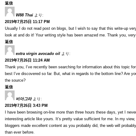
返信
W88 Thai
より:
2019年7月25日 11:17 PM
Usually I do not read post on blogs, but I wish to say that this write-up ve
look at and do it! Your writing style has been amazed me. Thank you, very
返信
extra virgin avocado oil
より:
2019年7月26日 11:24 AM
Thank you, I’ve recently been searching for information about this topic fo
best I’ve discovered so far. But, what in regards to the bottom line? Are y
the source?
返信
비아그라
より:
2019年7月26日 3:43 PM
I have been browsing on-line more than three hours these days, yet I neve
interesting article like yours. It’s pretty value sufficient for me. In my view
bloggers made excellent content as you probably did, the web will probabl
than ever before.