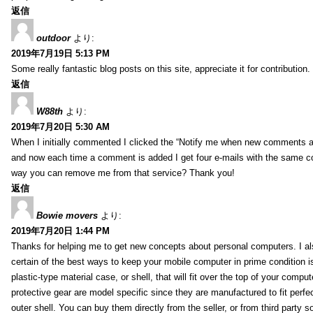
返信
outdoor
より:
2019年7月19日 5:13 PM
Some really fantastic blog posts on this site, appreciate it for contribution.
返信
W88th
より:
2019年7月20日 5:30 AM
When I initially commented I clicked the “Notify me when new comments 
and now each time a comment is added I get four e-mails with the same c
way you can remove me from that service? Thank you!
返信
Bowie movers
より:
2019年7月20日 1:44 PM
Thanks for helping me to get new concepts about personal computers. I als
certain of the best ways to keep your mobile computer in prime condition i
plastic-type material case, or shell, that will fit over the top of your compu
protective gear are model specific since they are manufactured to fit perfe
outer shell. You can buy them directly from the seller, or from third party s