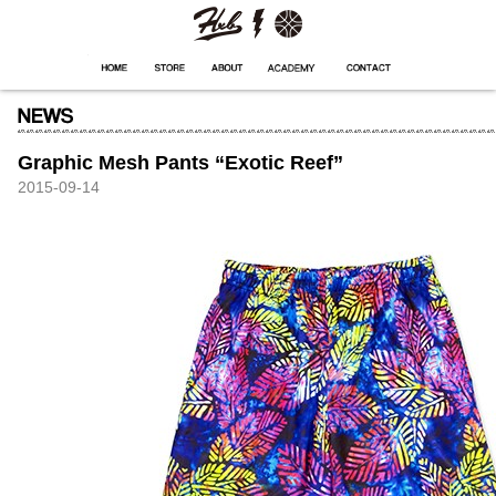
HXB
Home
Hugest
About
Academy
Contact
Store
Graphic Mesh Pants “Exotic Reef”
2015-09-14