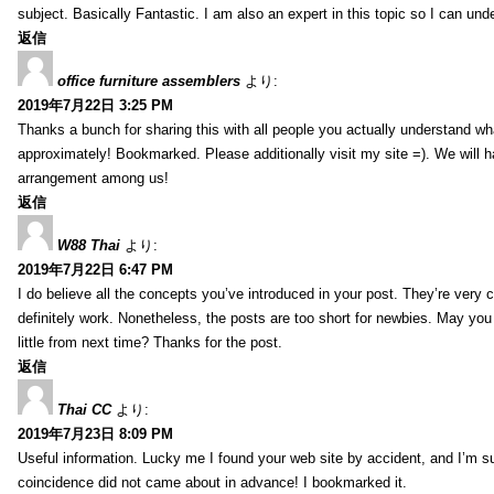
subject. Basically Fantastic. I am also an expert in this topic so I can unde
返信
office furniture assemblers
より:
2019年7月22日 3:25 PM
Thanks a bunch for sharing this with all people you actually understand w
approximately! Bookmarked. Please additionally visit my site =). We will h
arrangement among us!
返信
W88 Thai
より:
2019年7月22日 6:47 PM
I do believe all the concepts you’ve introduced in your post. They’re very
definitely work. Nonetheless, the posts are too short for newbies. May yo
little from next time? Thanks for the post.
返信
Thai CC
より:
2019年7月23日 8:09 PM
Useful information. Lucky me I found your web site by accident, and I’m s
coincidence did not came about in advance! I bookmarked it.