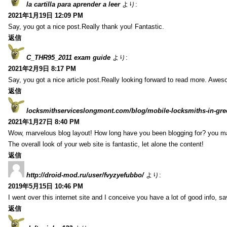
la cartilla para aprender a leer
より:
2021年1月19日 12:09 PM
Say, you got a nice post.Really thank you! Fantastic.
返信
C_THR95_2011 exam guide
より:
2021年2月9日 8:17 PM
Say, you got a nice article post.Really looking forward to read more. Awe
返信
locksmithserviceslongmont.com/blog/mobile-locksmiths-in-gre
2021年1月27日 8:40 PM
Wow, marvelous blog layout! How long have you been blogging for? you m
The overall look of your web site is fantastic, let alone the content!
返信
http://droid-mod.ru/user/fvyzyefubbo/
より:
2019年5月15日 10:46 PM
I went over this internet site and I conceive you have a lot of good info, sav
返信