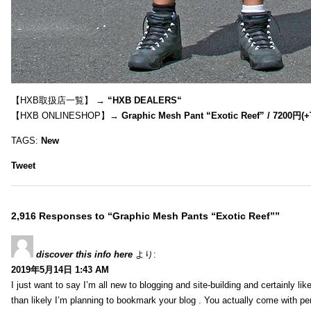
【HXB取扱店一覧】 →
“
HXB DEALERS
“
【HXB ONLINESHOP】→
Graphic Mesh Pant “Exotic Reef” / 7200円(
TAGS:
New
Tweet
2,916 Responses to “Graphic Mesh Pants “Exotic Reef””
discover this info here
より:
2019年5月14日 1:43 AM
I just want to say I’m all new to blogging and site-building and certainly li
than likely I’m planning to bookmark your blog . You actually come with per