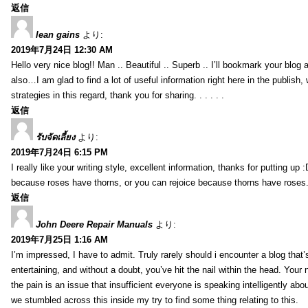
返信
lean gains
より:
2019年7月24日 12:30 AM
Hello very nice blog!! Man .. Beautiful .. Superb .. I’ll bookmark your blog
also…I am glad to find a lot of useful information right here in the publish
strategies in this regard, thank you for sharing. . . . . .
返信
รับจัดเลี้ยง
より:
2019年7月24日 6:15 PM
I really like your writing style, excellent information, thanks for putting up
because roses have thorns, or you can rejoice because thorns have roses.
返信
John Deere Repair Manuals
より:
2019年7月25日 1:16 AM
I’m impressed, I have to admit. Truly rarely should i encounter a blog that
entertaining, and without a doubt, you’ve hit the nail within the head. Your 
the pain is an issue that insufficient everyone is speaking intelligently abo
we stumbled across this inside my try to find some thing relating to this.