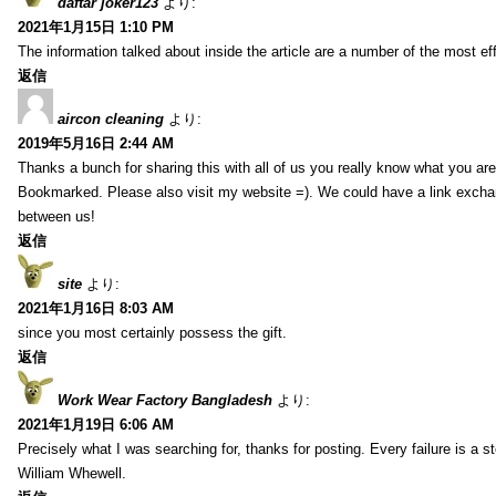
daftar joker123
より:
2021年1月15日 1:10 PM
The information talked about inside the article are a number of the most ef
返信
aircon cleaning
より:
2019年5月16日 2:44 AM
Thanks a bunch for sharing this with all of us you really know what you are
Bookmarked. Please also visit my website =). We could have a link exch
between us!
返信
site
より:
2021年1月16日 8:03 AM
since you most certainly possess the gift.
返信
Work Wear Factory Bangladesh
より:
2021年1月19日 6:06 AM
Precisely what I was searching for, thanks for posting. Every failure is a 
William Whewell.