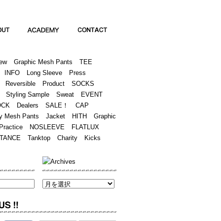
Academy
Contact
ew
Graphic Mesh Pants
TEE
INFO
Long Sleeve
Press
Reversible
Product
SOCKS
Styling Sample
Sweat
EVENT
OCK
Dealers
SALE！
CAP
y Mesh Pants
Jacket
HITH
Graphic
Practice
NOSLEEVE
FLATLUX
TANCE
Tanktop
Charity
Kicks