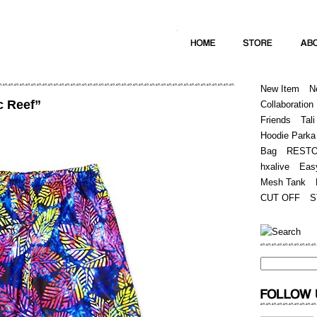
Home
Hugest
About
Store
New Item
N
c Reef”
Collaboration
Friends
Tali
Hoodie Parka
Bag
REST
hxalive
Eas
Mesh Tank
CUT OFF
S