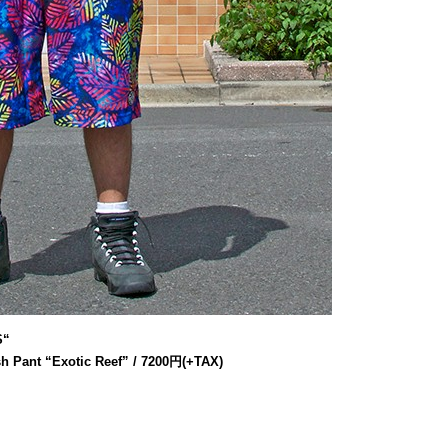
S
“
h Pant “Exotic Reef” / 7200円(+TAX)