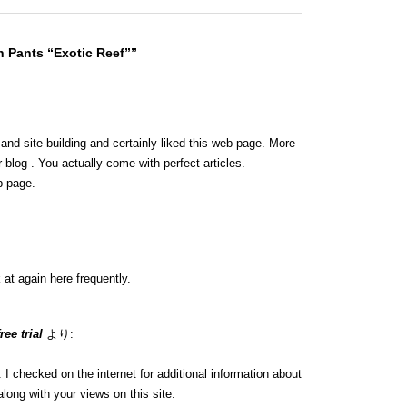
 Pants “Exotic Reef””
 and site-building and certainly liked this web page. More
 blog . You actually come with perfect articles.
b page.
 at again here frequently.
ee trial
より:
 checked on the internet for additional information about
long with your views on this site.