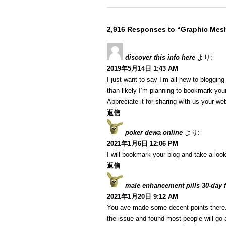
2,916 Responses to “Graphic Mesh
discover this info here
より:
2019年5月14日 1:43 AM
I just want to say I’m all new to blogging
than likely I’m planning to bookmark your
Appreciate it for sharing with us your we
返信
poker dewa online
より:
2021年1月6日 12:06 PM
I will bookmark your blog and take a look
返信
male enhancement pills 30-day fr
2021年1月20日 9:12 AM
You ave made some decent points there. I
the issue and found most people will go a