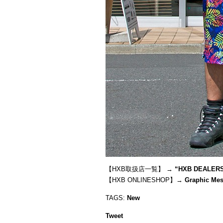
【HXB取扱店一覧】 →
“
HXB DEALER
【HXB ONLINESHOP】→
Graphic Mes
TAGS:
New
Tweet