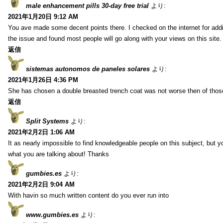
male enhancement pills 30-day free trial
より:
2021年1月20日 9:12 AM
You ave made some decent points there. I checked on the internet for addi
the issue and found most people will go along with your views on this site.
返信
sistemas autonomos de paneles solares
より:
2021年1月26日 4:36 PM
She has chosen a double breasted trench coat was not worse then of tho
返信
Split Systems
より:
2021年2月2日 1:06 AM
It as nearly impossible to find knowledgeable people on this subject, but 
what you are talking about! Thanks
gumbies.es
より:
2021年2月2日 9:04 AM
With havin so much written content do you ever run into
www.gumbies.es
より: