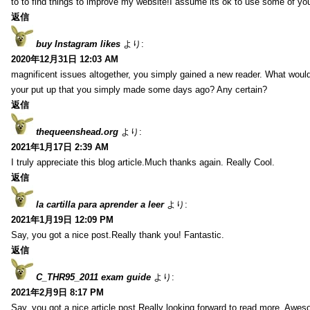
to to find things to improve my website!I assume its ok to use some of yo
返信
buy Instagram likes
より:
2020年12月31日 12:03 AM
magnificent issues altogether, you simply gained a new reader. What wo
your put up that you simply made some days ago? Any certain?
返信
thequeenshead.org
より:
2021年1月17日 2:39 AM
I truly appreciate this blog article.Much thanks again. Really Cool.
返信
la cartilla para aprender a leer
より:
2021年1月19日 12:09 PM
Say, you got a nice post.Really thank you! Fantastic.
返信
C_THR95_2011 exam guide
より:
2021年2月9日 8:17 PM
Say, you got a nice article post.Really looking forward to read more. Awe