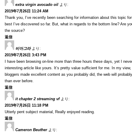
extra virgin avocado oil
より:
2019年7月26日 11:24 AM
Thank you, I’ve recently been searching for information about this topic fo
best I’ve discovered so far. But, what in regards to the bottom line? Are y
the source?
返信
비아그라
より:
2019年7月26日 3:43 PM
I have been browsing on-line more than three hours these days, yet I neve
interesting article like yours. It’s pretty value sufficient for me. In my view
bloggers made excellent content as you probably did, the web will probabl
than ever before.
返信
it chapter 2 streaming vf
より:
2019年7月26日 11:18 PM
Utterly pent subject material, Really enjoyed reading.
返信
Cameron Beuther
より: