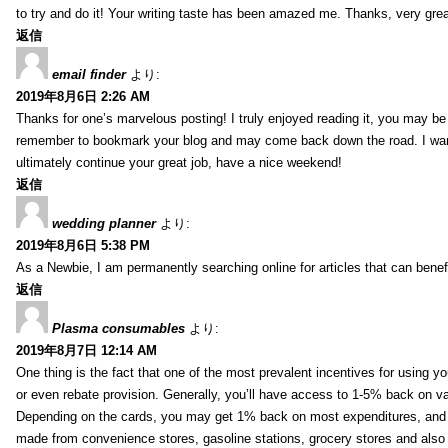
to try and do it! Your writing taste has been amazed me. Thanks, very great
返信
email finder
より:
2019年8月6日 2:26 AM
Thanks for one’s marvelous posting! I truly enjoyed reading it, you may be a
remember to bookmark your blog and may come back down the road. I wan
ultimately continue your great job, have a nice weekend!
返信
wedding planner
より:
2019年8月6日 5:38 PM
As a Newbie, I am permanently searching online for articles that can bene
返信
Plasma consumables
より:
2019年8月7日 12:14 AM
One thing is the fact that one of the most prevalent incentives for using y
or even rebate provision. Generally, you’ll have access to 1-5% back on v
Depending on the cards, you may get 1% back on most expenditures, and 
made from convenience stores, gasoline stations, grocery stores and als