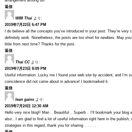
arrangement among us!
返信
W88 Thai
より:
2019年7月22日 6:47 PM
I do believe all the concepts you’ve introduced in your post. They’re very
definitely work. Nonetheless, the posts are too short for newbies. May yo
little from next time? Thanks for the post.
返信
Thai CC
より:
2019年7月23日 8:09 PM
Useful information. Lucky me I found your web site by accident, and I’m s
coincidence did not came about in advance! I bookmarked it.
返信
lean gains
より:
2019年7月24日 12:30 AM
Hello very nice blog!! Man .. Beautiful .. Superb .. I’ll bookmark your blog
also…I am glad to find a lot of useful information right here in the publish
strategies in this regard, thank you for sharing. . . . . .
返信