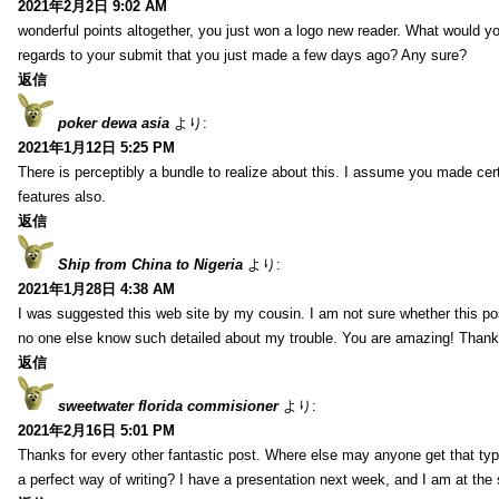
2021年2月2日 9:02 AM
wonderful points altogether, you just won a logo new reader. What would 
regards to your submit that you just made a few days ago? Any sure?
返信
poker dewa asia
より:
2021年1月12日 5:25 PM
There is perceptibly a bundle to realize about this. I assume you made cer
features also.
返信
Ship from China to Nigeria
より:
2021年1月28日 4:38 AM
I was suggested this web site by my cousin. I am not sure whether this pos
no one else know such detailed about my trouble. You are amazing! Thank
返信
sweetwater florida commisioner
より:
2021年2月16日 5:01 PM
Thanks for every other fantastic post. Where else may anyone get that typ
a perfect way of writing? I have a presentation next week, and I am at the 