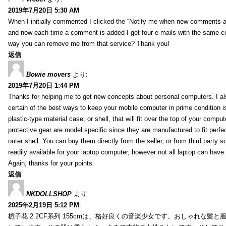
2019年7月20日 5:30 AM
When I initially commented I clicked the “Notify me when new comments 
and now each time a comment is added I get four e-mails with the same c
way you can remove me from that service? Thank you!
返信
Bowie movers
より:
2019年7月20日 1:44 PM
Thanks for helping me to get new concepts about personal computers. I als
certain of the best ways to keep your mobile computer in prime condition i
plastic-type material case, or shell, that will fit over the top of your compu
protective gear are model specific since they are manufactured to fit perfe
outer shell. You can buy them directly from the seller, or from third party s
readily available for your laptop computer, however not all laptop can have
Again, thanks for your points.
返信
NKDOLLSHOP
より:
2025年2月19日 5:12 PM
栀子花 2.2CF系列 155cmは、格好良くの音楽少女です。おしゃれな髪