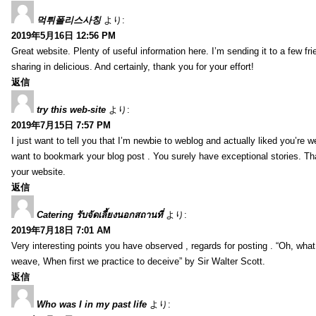
먹튀폴리스사칭
より:
2019年5月16日 12:56 PM
Great website. Plenty of useful information here. I’m sending it to a few fri
sharing in delicious. And certainly, thank you for your effort!
返信
try this web-site
より:
2019年7月15日 7:57 PM
I just want to tell you that I’m newbie to weblog and actually liked you’re we
want to bookmark your blog post . You surely have exceptional stories. Tha
your website.
返信
Catering รับจัดเลี้ยงนอกสถานที่
より:
2019年7月18日 7:01 AM
Very interesting points you have observed , regards for posting . “Oh, wha
weave, When first we practice to deceive” by Sir Walter Scott.
返信
Who was I in my past life
より: