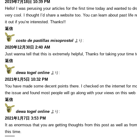
2019年7月18日 10:39 PM
Hello! I was perusing your articles for the first time today and wanted to dro
very cool. I thought I’d share a website too. You can learn about past life 
it out if you’re interested. Thanks!!
返信
costo de pastillas misoprostol
より:
2020年12月30日 2:40 AM
Just wanna tell that this is extremely helpful, Thanks for taking your time to
返信
dewa togel online
より:
2021年1月5日 10:32 PM
You have made some decent points there. I checked on the internet for mo
the issue and found most people will go along with your views on this web 
返信
dewa togel online
より:
2021年1月7日 3:53 PM
It as enormous that you are getting thoughts from this post as well as fr
this time.