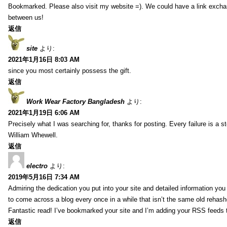
Bookmarked. Please also visit my website =). We could have a link exch
between us!
返信
site
より:
2021年1月16日 8:03 AM
since you most certainly possess the gift.
返信
Work Wear Factory Bangladesh
より:
2021年1月19日 6:06 AM
Precisely what I was searching for, thanks for posting. Every failure is a 
William Whewell.
返信
electro
より:
2019年5月16日 7:34 AM
Admiring the dedication you put into your site and detailed information yo
to come across a blog every once in a while that isn’t the same old rehash
Fantastic read! I’ve bookmarked your site and I’m adding your RSS feeds
返信