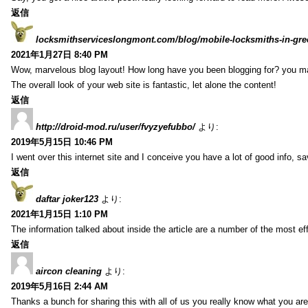
返信
locksmithserviceslongmont.com/blog/mobile-locksmiths-in-gre
2021年1月27日 8:40 PM
Wow, marvelous blog layout! How long have you been blogging for? you m
The overall look of your web site is fantastic, let alone the content!
返信
http://droid-mod.ru/user/fvyzyefubbo/
より:
2019年5月15日 10:46 PM
I went over this internet site and I conceive you have a lot of good info, sav
返信
daftar joker123
より:
2021年1月15日 1:10 PM
The information talked about inside the article are a number of the most ef
返信
aircon cleaning
より:
2019年5月16日 2:44 AM
Thanks a bunch for sharing this with all of us you really know what you are