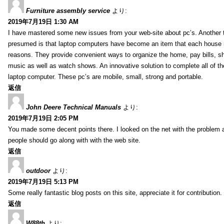
Furniture assembly service
より:
2019年7月19日 1:30 AM
I have mastered some new issues from your web-site about pc’s. Another t
presumed is that laptop computers have become an item that each house
reasons. They provide convenient ways to organize the home, pay bills, s
music as well as watch shows. An innovative solution to complete all of t
laptop computer. These pc’s are mobile, small, strong and portable.
返信
John Deere Technical Manuals
より:
2019年7月19日 2:05 PM
You made some decent points there. I looked on the net with the problem 
people should go along with with the web site.
返信
outdoor
より:
2019年7月19日 5:13 PM
Some really fantastic blog posts on this site, appreciate it for contribution.
返信
W88th
より: