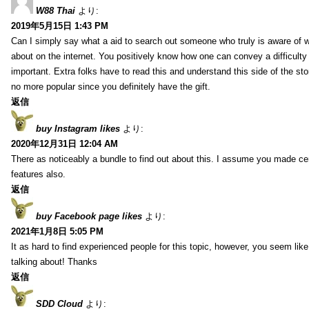
W88 Thai
より:
2019年5月15日 1:43 PM
Can I simply say what a aid to search out someone who truly is aware of w
about on the internet. You positively know how one can convey a difficulty
important. Extra folks have to read this and understand this side of the sto
no more popular since you definitely have the gift.
返信
buy Instagram likes
より:
2020年12月31日 12:04 AM
There as noticeably a bundle to find out about this. I assume you made cert
features also.
返信
buy Facebook page likes
より:
2021年1月8日 5:05 PM
It as hard to find experienced people for this topic, however, you seem li
talking about! Thanks
返信
SDD Cloud
より: