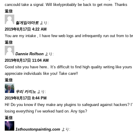
cancould take a signal. Will likelyprobably be back to get more. Thanks
返信
릴게임야마토
より:
2019年8月17日 4:22 AM
You are my intake , I have few web logs and infrequently run out from to b
返信
Dannie Rolfson
より:
2019年8月17日 11:04 AM
Good site you have here.. It’s difficult to find high quality writing like your
appreciate individuals like you! Take care!!
返信
우리 카지노
より:
2019年8月17日 8:44 PM
Hi! Do you know if they make any plugins to safeguard against hackers? I
losing everything I’ve worked hard on. Any tips?
返信
1sthoustonpainting.com
より: