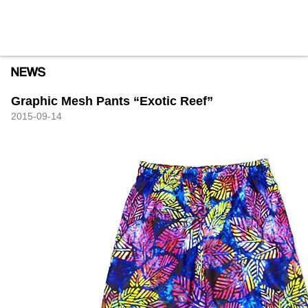
HXB
Home
Hugest
About
Academy
Contact
Store
Graphic Mesh Pants “Exotic Reef”
2015-09-14