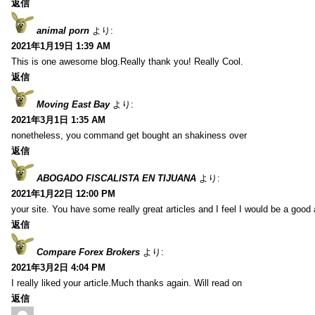
返信
animal porn
より:
2021年1月19日 1:39 AM
This is one awesome blog.Really thank you! Really Cool.
返信
Moving East Bay
より:
2021年3月1日 1:35 AM
nonetheless, you command get bought an shakiness over
返信
ABOGADO FISCALISTA EN TIJUANA
より:
2021年1月22日 12:00 PM
your site. You have some really great articles and I feel I would be a good 
返信
Compare Forex Brokers
より:
2021年3月2日 4:04 PM
I really liked your article.Much thanks again. Will read on
返信