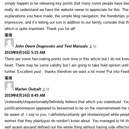
simply happen to be releasing key points that many some people have been
really do understand we have the website owner to appreciate for this. Th
explanations you have made, the simple blog navigation, the friendships you h
impressive, and it’s letting our son in addition to our family consider that th
which is quite important. Thank you for all!
返信
John Deere Diagnostic and Test Manuals
より:
2019年8月14日 5:15 AM
There are some fascinating points over time in this article but I do not know
heart. There may be some validity but I am going to take hold opinion until I
further. Excellent post , thanks therefore we want a lot more! Put into Feed
返信
Marlen Outcalt
より:
2019年8月14日 8:49 AM
UndeniablyUnquestionablyDefinitely believe that which you statedsaid. You
justificationreason appeared to beseemed to be on the internetnetweb the s
be aware of. I say to you, I definitelycertainly get irkedannoyed while peop
worries that they plainlyjust do notdon’t know about. You managed to hit th
well asand alsoand defined out the whole thing without having side effectsi