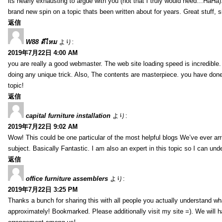
its nearly exhausting to argue with you (not that I truly would need…HaHa).
brand new spin on a topic thats been written about for years. Great stuff, s
返信
W88 ดีไหม
より:
2019年7月22日 4:00 AM
you are really a good webmaster. The web site loading speed is incredible.
doing any unique trick. Also, The contents are masterpiece. you have done 
topic!
返信
capital furniture installation
より:
2019年7月22日 9:02 AM
Wow! This could be one particular of the most helpful blogs We’ve ever arr
subject. Basically Fantastic. I am also an expert in this topic so I can unde
返信
office furniture assemblers
より:
2019年7月22日 3:25 PM
Thanks a bunch for sharing this with all people you actually understand w
approximately! Bookmarked. Please additionally visit my site =). We will h