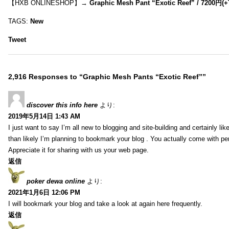
【HXB ONLINESHOP】→
Graphic Mesh Pant “Exotic Reef” / 7200円(
TAGS:
New
Tweet
2,916 Responses to “Graphic Mesh Pants “Exotic Reef””
discover this info here
より:
2019年5月14日 1:43 AM
I just want to say I’m all new to blogging and site-building and certainly li
than likely I’m planning to bookmark your blog . You actually come with per
Appreciate it for sharing with us your web page.
返信
poker dewa online
より:
2021年1月6日 12:06 PM
I will bookmark your blog and take a look at again here frequently.
返信