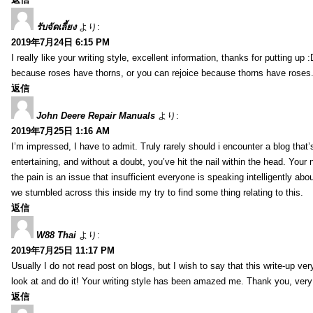
รับจัดเลี้ยง
より:
2019年7月24日 6:15 PM
I really like your writing style, excellent information, thanks for putting up
because roses have thorns, or you can rejoice because thorns have roses.
返信
John Deere Repair Manuals
より:
2019年7月25日 1:16 AM
I’m impressed, I have to admit. Truly rarely should i encounter a blog that
entertaining, and without a doubt, you’ve hit the nail within the head. Your 
the pain is an issue that insufficient everyone is speaking intelligently abo
we stumbled across this inside my try to find some thing relating to this.
返信
W88 Thai
より:
2019年7月25日 11:17 PM
Usually I do not read post on blogs, but I wish to say that this write-up ve
look at and do it! Your writing style has been amazed me. Thank you, very
返信