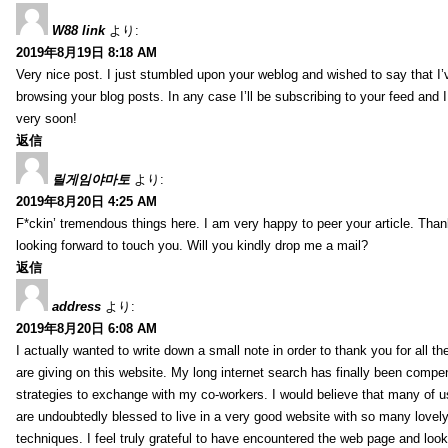
W88 link
より:
2019年8月19日 8:18 AM
Very nice post. I just stumbled upon your weblog and wished to say that I’
browsing your blog posts. In any case I’ll be subscribing to your feed and 
very soon!
返信
릴게임야마토
より:
2019年8月20日 4:25 AM
F*ckin’ tremendous things here. I am very happy to peer your article. Than
looking forward to touch you. Will you kindly drop me a mail?
返信
address
より:
2019年8月20日 6:08 AM
I actually wanted to write down a small note in order to thank you for all 
are giving on this website. My long internet search has finally been compe
strategies to exchange with my co-workers. I would believe that many of us 
are undoubtedly blessed to live in a very good website with so many lovely 
techniques. I feel truly grateful to have encountered the web page and loo