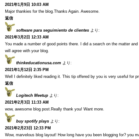
2021年1月9日 10:03 AM
Major thankies for the blog.Thanks Again. Awesome.
返信
software para seguimiento de clientes
より:
2021年3月2日 12:33 AM
You made a number of good points there. I did a search on the matter and 
will agree with your blog.
thinkeducationusa.com
より:
2021年1月12日 2:35 PM
Well I definitely liked reading it. This tip offered by you is very useful for p
返信
Logitech Meetup
より:
2021年2月3日 11:33 AM
wow, awesome blog post.Really thank you! Want more.
buy spotify plays
より:
2021年2月23日 12:33 PM
Wow, marvelous blog layout! How long have you been blogging for? you m