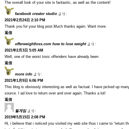
The overall look of your site is fantastic, as well as the content!
facebook creator studio
より:
2021年2月24日 2:10 PM
Thank you for your blog post.Much thanks again. Want more.
返信
offerweightloss.com how to lose weight
より:
2021年2月3日 5:05 AM
Well, one of the worst toxic offenders have already been
返信
more info
より:
2021年1月9日 6:06 PM
This blog is obviously interesting as well as factual. I have picked up many 
source. I ad love to return over and over again. Thanks a lot!
返信
릴게임
より:
2019年5月15日 2:08 PM
Hi, i believe that i noticed you visited my web site thus i came to “return t