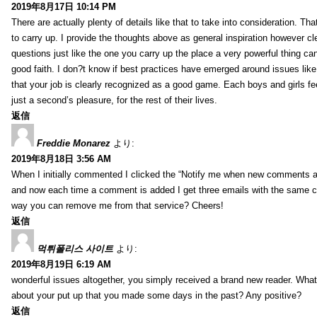
2019年8月17日 10:14 PM
There are actually plenty of details like that to take into consideration. Tha
to carry up. I provide the thoughts above as general inspiration however cle
questions just like the one you carry up the place a very powerful thing ca
good faith. I don?t know if best practices have emerged around issues like 
that your job is clearly recognized as a good game. Each boys and girls fe
just a second’s pleasure, for the rest of their lives.
返信
Freddie Monarez
より:
2019年8月18日 3:56 AM
When I initially commented I clicked the “Notify me when new comments 
and now each time a comment is added I get three emails with the same 
way you can remove me from that service? Cheers!
返信
먹튀폴리스 사이트
より:
2019年8月19日 6:19 AM
wonderful issues altogether, you simply received a brand new reader. Wha
about your put up that you made some days in the past? Any positive?
返信