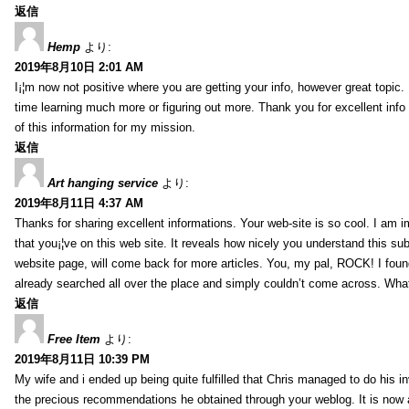
返信
Hemp
より:
2019年8月10日 2:01 AM
I¡¦m now not positive where you are getting your info, however great topic
time learning much more or figuring out more. Thank you for excellent info 
of this information for my mission.
返信
Art hanging service
より:
2019年8月11日 4:37 AM
Thanks for sharing excellent informations. Your web-site is so cool. I am 
that you¡¦ve on this web site. It reveals how nicely you understand this s
website page, will come back for more articles. You, my pal, ROCK! I found
already searched all over the place and simply couldn’t come across. What
返信
Free Item
より:
2019年8月11日 10:39 PM
My wife and i ended up being quite fulfilled that Chris managed to do his i
the precious recommendations he obtained through your weblog. It is now 