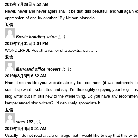
2019年7月28日 6:52 AM
Never, never and never again shall it be that this beautiful land will again 
oppression of one by another.’ By Nelson Mandela
返信
Bowie braiding salon
より:
2019年7月31日 9:04 PM
WONDERFUL Post.thanks for share..extra wait .. …
返信
Maryland office movers
より:
2019年8月3日 6:32 AM
Hmm it seems like your website ate my first comment (it was extremely long
sum it up what I submitted and say, I’m thoroughly enjoying your blog. I as
blog writer but I’m still new to the whole thing. Do you have any recommen
inexperienced blog writers? I’d genuinely appreciate it.
返信
stars 102
より:
2019年8月4日 9:51 AM
Usually I do not read article on blogs, but I would like to say that this wri