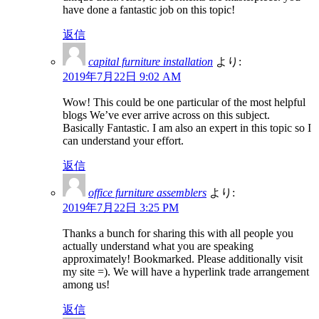
have done a fantastic job on this topic!
返信
capital furniture installation
より:
2019年7月22日 9:02 AM
Wow! This could be one particular of the most helpful
blogs We’ve ever arrive across on this subject.
Basically Fantastic. I am also an expert in this topic so I
can understand your effort.
返信
office furniture assemblers
より:
2019年7月22日 3:25 PM
Thanks a bunch for sharing this with all people you
actually understand what you are speaking
approximately! Bookmarked. Please additionally visit
my site =). We will have a hyperlink trade arrangement
among us!
返信