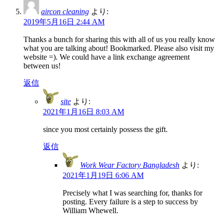
aircon cleaning
より:
2019年5月16日 2:44 AM
Thanks a bunch for sharing this with all of us you really know
what you are talking about! Bookmarked. Please also visit my
website =). We could have a link exchange agreement
between us!
返信
site
より:
2021年1月16日 8:03 AM
since you most certainly possess the gift.
返信
Work Wear Factory Bangladesh
より:
2021年1月19日 6:06 AM
Precisely what I was searching for, thanks for
posting. Every failure is a step to success by
William Whewell.