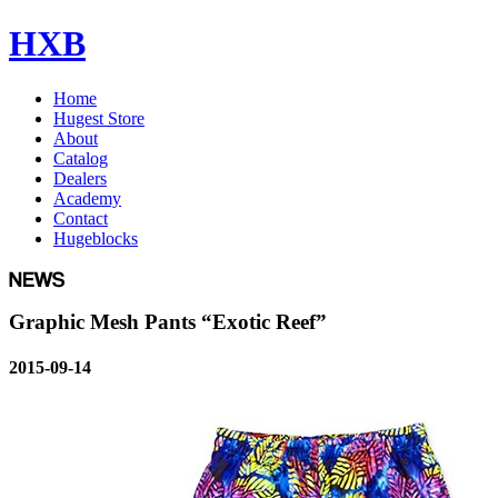
HXB
Home
Hugest Store
About
Catalog
Dealers
Academy
Contact
Hugeblocks
Graphic Mesh Pants “Exotic Reef”
2015-09-14