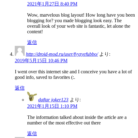
2021年1月27日 8:40 PM
Wow, marvelous blog layout! How long have you been
blogging for? you made blogging look easy. The
overall look of your web site is fantastic, let alone the
content!
返信
http://droid-mod.ru/user/fvyzyefubbo/
より:
2019年5月15日 10:46 PM
I went over this internet site and I conceive you have a lot of
good info, saved to favorites (:.
返信
daftar joker123
より:
2021年1月15日 1:10 PM
The information talked about inside the article are a
number of the most effective out there
返信