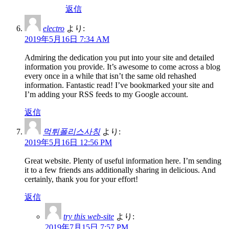
返信
electro
より:
2019年5月16日 7:34 AM
Admiring the dedication you put into your site and detailed
information you provide. It’s awesome to come across a blog
every once in a while that isn’t the same old rehashed
information. Fantastic read! I’ve bookmarked your site and
I’m adding your RSS feeds to my Google account.
返信
먹튀폴리스사칭
より:
2019年5月16日 12:56 PM
Great website. Plenty of useful information here. I’m sending
it to a few friends ans additionally sharing in delicious. And
certainly, thank you for your effort!
返信
try this web-site
より:
2019年7月15日 7:57 PM