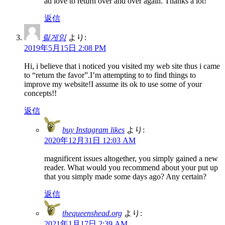
ad love to return over and over again. Thanks a lot!
返信
릴게임
より:
2019年5月15日 2:08 PM
Hi, i believe that i noticed you visited my web site thus i came
to “return the favor”.I’m attempting to to find things to
improve my website!I assume its ok to use some of your
concepts!!
返信
buy Instagram likes
より:
2020年12月31日 12:03 AM
magnificent issues altogether, you simply gained a new
reader. What would you recommend about your put up
that you simply made some days ago? Any certain?
返信
thequeenshead.org
より:
2021年1月17日 2:39 AM