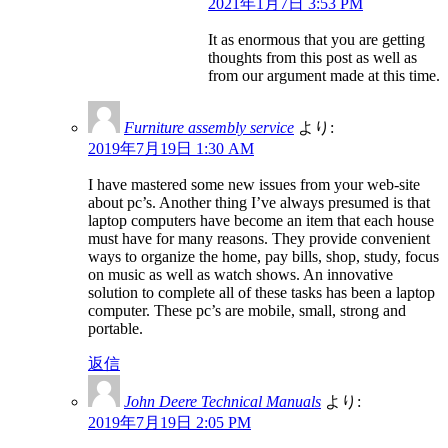
2021年1月7日 3:53 PM
It as enormous that you are getting
thoughts from this post as well as
from our argument made at this time.
Furniture assembly service
より:
2019年7月19日 1:30 AM
I have mastered some new issues from your web-site
about pc’s. Another thing I’ve always presumed is that
laptop computers have become an item that each house
must have for many reasons. They provide convenient
ways to organize the home, pay bills, shop, study, focus
on music as well as watch shows. An innovative
solution to complete all of these tasks has been a laptop
computer. These pc’s are mobile, small, strong and
portable.
返信
John Deere Technical Manuals
より:
2019年7月19日 2:05 PM