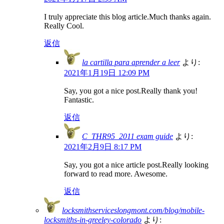
I truly appreciate this blog article.Much thanks again.
Really Cool.
返信
la cartilla para aprender a leer
より:
2021年1月19日 12:09 PM
Say, you got a nice post.Really thank you!
Fantastic.
返信
C_THR95_2011 exam guide
より:
2021年2月9日 8:17 PM
Say, you got a nice article post.Really looking
forward to read more. Awesome.
返信
locksmithserviceslongmont.com/blog/mobile-
locksmiths-in-greeley-colorado
より: