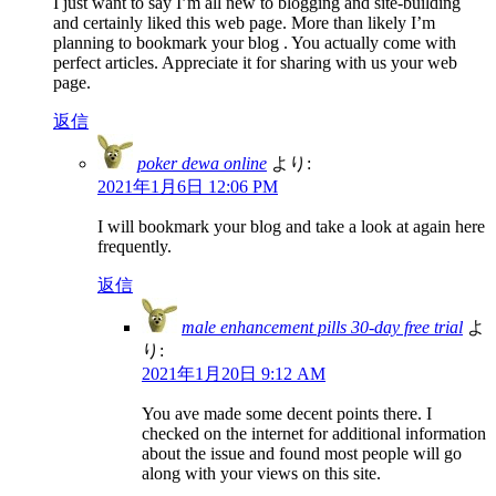
I just want to say I’m all new to blogging and site-building
and certainly liked this web page. More than likely I’m
planning to bookmark your blog . You actually come with
perfect articles. Appreciate it for sharing with us your web
page.
返信
poker dewa online
より:
2021年1月6日 12:06 PM
I will bookmark your blog and take a look at again here
frequently.
返信
male enhancement pills 30-day free trial
よ
り:
2021年1月20日 9:12 AM
You ave made some decent points there. I
checked on the internet for additional information
about the issue and found most people will go
along with your views on this site.