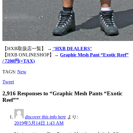
【HXB取扱店一覧】 →
“
HXB DEALERS
“
【HXB ONLINESHOP】→
Graphic Mesh Pant “Exotic Reef”
/ 7200円(+TAX)
TAGS:
New
Tweet
2,916 Responses to “Graphic Mesh Pants “Exotic
Reef””
discover this info here
より:
2019年5月14日 1:43 AM