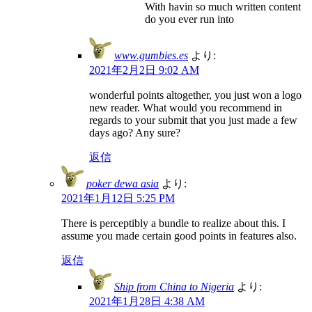
With havin so much written content
do you ever run into
www.gumbies.es
より:
2021年2月2日 9:02 AM
wonderful points altogether, you just won a logo
new reader. What would you recommend in
regards to your submit that you just made a few
days ago? Any sure?
返信
poker dewa asia
より:
2021年1月12日 5:25 PM
There is perceptibly a bundle to realize about this. I
assume you made certain good points in features also.
返信
Ship from China to Nigeria
より:
2021年1月28日 4:38 AM