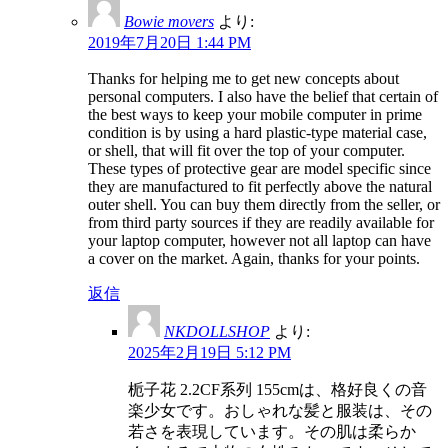
Bowie movers
より:
2019年7月20日 1:44 PM
Thanks for helping me to get new concepts about
personal computers. I also have the belief that certain of
the best ways to keep your mobile computer in prime
condition is by using a hard plastic-type material case,
or shell, that will fit over the top of your computer.
These types of protective gear are model specific since
they are manufactured to fit perfectly above the natural
outer shell. You can buy them directly from the seller, or
from third party sources if they are readily available for
your laptop computer, however not all laptop can have
a cover on the market. Again, thanks for your points.
返信
NKDOLLSHOP
より:
2025年2月19日 5:12 PM
栀子花 2.2CF系列 155cmは、格好良くの音
楽少女です。おしゃれな髪と服装は、その
若さを表現しています。その肌は柔らか