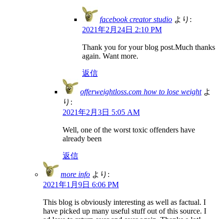
facebook creator studio
より:
2021年2月24日 2:10 PM
Thank you for your blog post.Much thanks
again. Want more.
返信
offerweightloss.com how to lose weight
よ
り:
2021年2月3日 5:05 AM
Well, one of the worst toxic offenders have
already been
返信
more info
より:
2021年1月9日 6:06 PM
This blog is obviously interesting as well as factual. I
have picked up many useful stuff out of this source. I