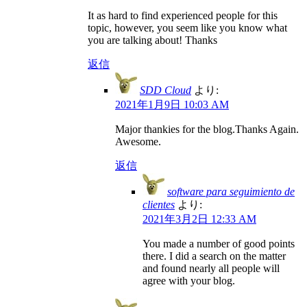
It as hard to find experienced people for this
topic, however, you seem like you know what
you are talking about! Thanks
返信
SDD Cloud
より:
2021年1月9日 10:03 AM
Major thankies for the blog.Thanks Again.
Awesome.
返信
software para seguimiento de
clientes
より:
2021年3月2日 12:33 AM
You made a number of good points
there. I did a search on the matter
and found nearly all people will
agree with your blog.