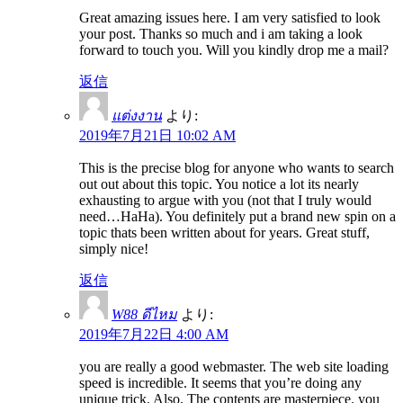
Great amazing issues here. I am very satisfied to look
your post. Thanks so much and i am taking a look
forward to touch you. Will you kindly drop me a mail?
返信
แต่งงาน
より:
2019年7月21日 10:02 AM
This is the precise blog for anyone who wants to search
out out about this topic. You notice a lot its nearly
exhausting to argue with you (not that I truly would
need…HaHa). You definitely put a brand new spin on a
topic thats been written about for years. Great stuff,
simply nice!
返信
W88 ดีไหม
より:
2019年7月22日 4:00 AM
you are really a good webmaster. The web site loading
speed is incredible. It seems that you’re doing any
unique trick. Also, The contents are masterpiece. you