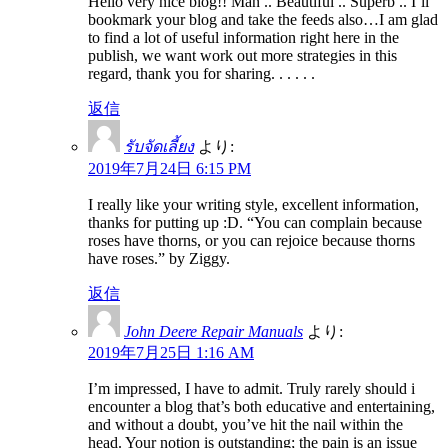
Hello very nice blog!! Man .. Beautiful .. Superb .. I’ll
bookmark your blog and take the feeds also…I am glad
to find a lot of useful information right here in the
publish, we want work out more strategies in this
regard, thank you for sharing. . . . . .
返信
รับจัดเลี้ยง
より:
2019年7月24日 6:15 PM
I really like your writing style, excellent information,
thanks for putting up :D. “You can complain because
roses have thorns, or you can rejoice because thorns
have roses.” by Ziggy.
返信
John Deere Repair Manuals
より:
2019年7月25日 1:16 AM
I’m impressed, I have to admit. Truly rarely should i
encounter a blog that’s both educative and entertaining,
and without a doubt, you’ve hit the nail within the
head. Your notion is outstanding; the pain is an issue