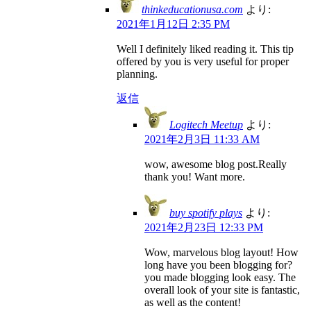
thinkeducationusa.com
より:
2021年1月12日 2:35 PM
Well I definitely liked reading it. This tip
offered by you is very useful for proper
planning.
返信
Logitech Meetup
より:
2021年2月3日 11:33 AM
wow, awesome blog post.Really
thank you! Want more.
buy spotify plays
より:
2021年2月23日 12:33 PM
Wow, marvelous blog layout! How
long have you been blogging for?
you made blogging look easy. The
overall look of your site is fantastic,
as well as the content!