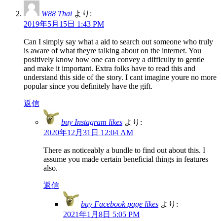
W88 Thai
より:
2019年5月15日 1:43 PM
Can I simply say what a aid to search out someone who truly
is aware of what theyre talking about on the internet. You
positively know how one can convey a difficulty to gentle
and make it important. Extra folks have to read this and
understand this side of the story. I cant imagine youre no more
popular since you definitely have the gift.
返信
buy Instagram likes
より:
2020年12月31日 12:04 AM
There as noticeably a bundle to find out about this. I
assume you made certain beneficial things in features
also.
返信
buy Facebook page likes
より:
2021年1月8日 5:05 PM