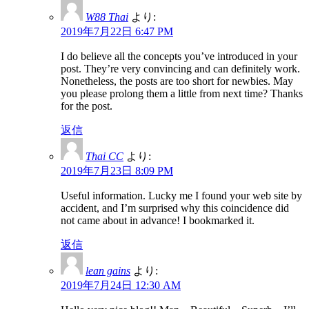
W88 Thai
より:
2019年7月22日 6:47 PM
I do believe all the concepts you’ve introduced in your
post. They’re very convincing and can definitely work.
Nonetheless, the posts are too short for newbies. May
you please prolong them a little from next time? Thanks
for the post.
返信
Thai CC
より:
2019年7月23日 8:09 PM
Useful information. Lucky me I found your web site by
accident, and I’m surprised why this coincidence did
not came about in advance! I bookmarked it.
返信
lean gains
より:
2019年7月24日 12:30 AM