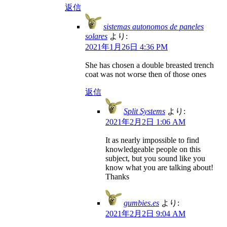
返信
sistemas autonomos de paneles
solares
より:
2021年1月26日 4:36 PM
She has chosen a double breasted trench
coat was not worse then of those ones
返信
Split Systems
より:
2021年2月2日 1:06 AM
It as nearly impossible to find
knowledgeable people on this
subject, but you sound like you
know what you are talking about!
Thanks
gumbies.es
より:
2021年2月2日 9:04 AM