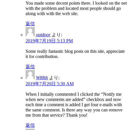
You made some decent points there. I looked on the net
with the problem and located most people should go
along with with the web site.
返信
outdoor
より:
2019年7月19日 5:13 PM
Some really fantastic blog posts on this site, appreciate
it for contribution.
返信
W88th
より:
2019年7月20日 5:30 AM
When I initially commented I clicked the “Notify me
when new comments are added” checkbox and now
each time a comment is added I get four e-mails with
the same comment. Is there any way you can remove
me from that service? Thank you!
返信