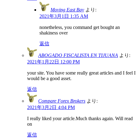
Moving East Bay
より:
2021年3月1日 1:35 AM
nonetheless, you command get bought an
shakiness over
返信
ABOGADO FISCALISTA EN TIJUANA
より:
2021年1月22日 12:00 PM
your site. You have some really great articles and I feel I
would be a good asset.
返信
Compare Forex Brokers
より:
2021年3月2日 4:04 PM
I really liked your article.Much thanks again. Will read
on
返信