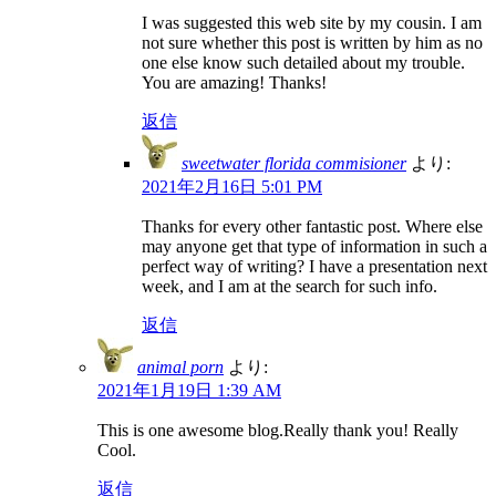
I was suggested this web site by my cousin. I am
not sure whether this post is written by him as no
one else know such detailed about my trouble.
You are amazing! Thanks!
返信
sweetwater florida commisioner
より:
2021年2月16日 5:01 PM
Thanks for every other fantastic post. Where else
may anyone get that type of information in such a
perfect way of writing? I have a presentation next
week, and I am at the search for such info.
返信
animal porn
より:
2021年1月19日 1:39 AM
This is one awesome blog.Really thank you! Really
Cool.
返信