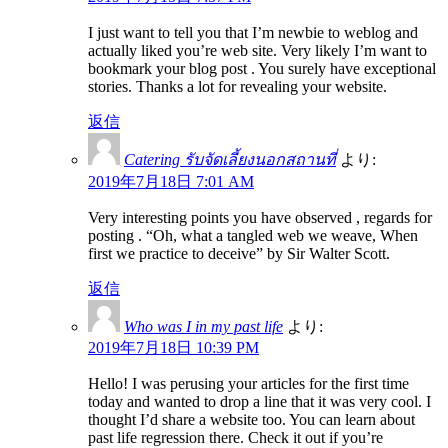
I just want to tell you that I’m newbie to weblog and
actually liked you’re web site. Very likely I’m want to
bookmark your blog post . You surely have exceptional
stories. Thanks a lot for revealing your website.
返信
Catering รับจัดเลี้ยงนอกสถานที่
より:
2019年7月18日 7:01 AM
Very interesting points you have observed , regards for
posting . “Oh, what a tangled web we weave, When
first we practice to deceive” by Sir Walter Scott.
返信
Who was I in my past life
より:
2019年7月18日 10:39 PM
Hello! I was perusing your articles for the first time
today and wanted to drop a line that it was very cool. I
thought I’d share a website too. You can learn about
past life regression there. Check it out if you’re