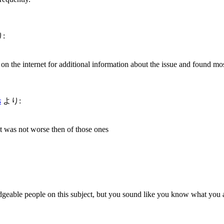
:
n the internet for additional information about the issue and found mos
s
より:
t was not worse then of those ones
edgeable people on this subject, but you sound like you know what you 