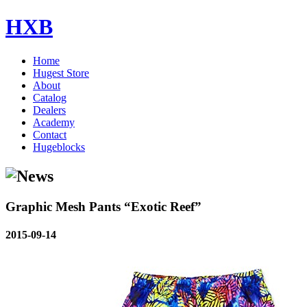
HXB
Home
Hugest Store
About
Catalog
Dealers
Academy
Contact
Hugeblocks
Graphic Mesh Pants “Exotic Reef”
2015-09-14