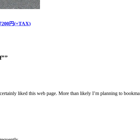
/ 7200円(+TAX)
f””
 certainly liked this web page. More than likely I’m planning to bookmar
requently.