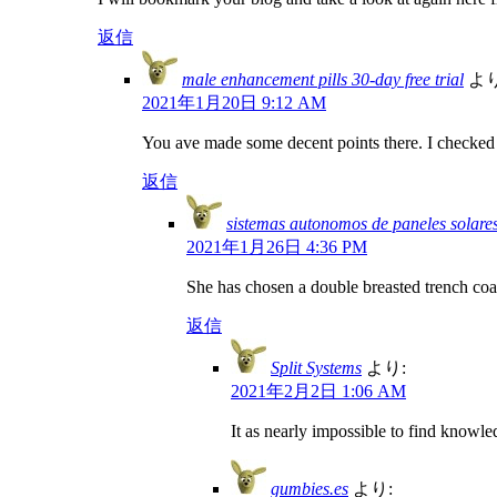
返信
male enhancement pills 30-day free trial
より
2021年1月20日 9:12 AM
You ave made some decent points there. I checked o
返信
sistemas autonomos de paneles solare
2021年1月26日 4:36 PM
She has chosen a double breasted trench coa
返信
Split Systems
より:
2021年2月2日 1:06 AM
It as nearly impossible to find knowl
gumbies.es
より: