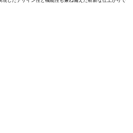
表現したデザイン性と機能性も兼ね備えた斬新な仕上がりで