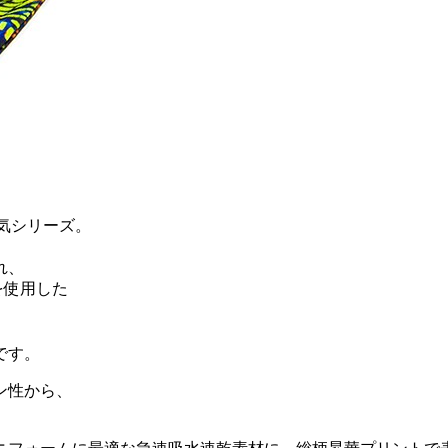
気シリーズ。
れ、
を使用した
です。
ン性から、