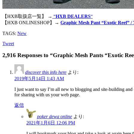
【HXB取扱店一覧】 →
“
HXB DEALERS
“
【HXB ONLINESHOP】→
Graphic Mesh Pant “Exotic Reef” 
TAGS:
New
Tweet
2,916 Responses to “Graphic Mesh Pants “Exotic Ree
discover this info here
より:
2019年5月14日 1:43 AM
I just want to say I’m all new to blogging and site-building and
for sharing with us your web page.
返信
poker dewa online
より:
2021年1月6日 12:06 PM
I will bookmark your blog and take a look at again here f