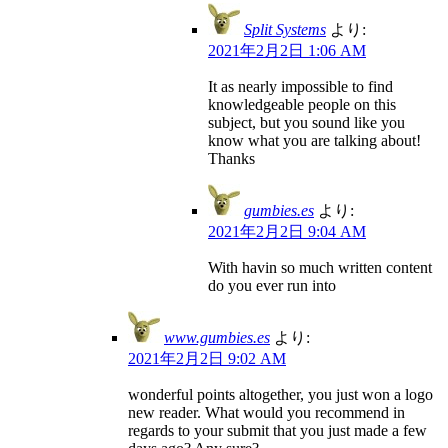
Split Systems
より:
2021年2月2日 1:06 AM
It as nearly impossible to find
knowledgeable people on this
subject, but you sound like you
know what you are talking about!
Thanks
gumbies.es
より:
2021年2月2日 9:04 AM
With havin so much written content
do you ever run into
www.gumbies.es
より:
2021年2月2日 9:02 AM
wonderful points altogether, you just won a logo
new reader. What would you recommend in
regards to your submit that you just made a few