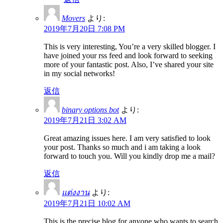
Movers
より:
2019年7月20日 7:08 PM
This is very interesting, You’re a very skilled blogger. I
have joined your rss feed and look forward to seeking
more of your fantastic post. Also, I’ve shared your site
in my social networks!
返信
binary options bot
より:
2019年7月21日 3:02 AM
Great amazing issues here. I am very satisfied to look
your post. Thanks so much and i am taking a look
forward to touch you. Will you kindly drop me a mail?
返信
แต่งงาน
より:
2019年7月21日 10:02 AM
This is the precise blog for anyone who wants to search