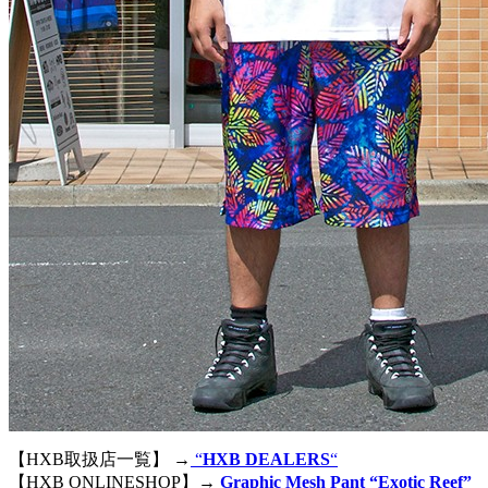
【HXB取扱店一覧】 →
“
HXB DEALERS
“
【HXB ONLINESHOP】→
Graphic Mesh Pant “Exotic Reef”