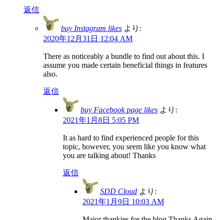
返信
buy Instagram likes
より:
2020年12月31日 12:04 AM
There as noticeably a bundle to find out about this. I
assume you made certain beneficial things in features
also.
返信
buy Facebook page likes
より:
2021年1月8日 5:05 PM
It as hard to find experienced people for this
topic, however, you seem like you know what
you are talking about! Thanks
返信
SDD Cloud
より:
2021年1月9日 10:03 AM
Major thankies for the blog.Thanks Again.