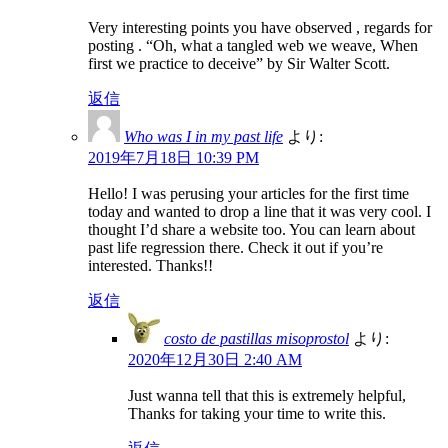
Very interesting points you have observed , regards for
posting . “Oh, what a tangled web we weave, When
first we practice to deceive” by Sir Walter Scott.
返信
Who was I in my past life
より:
2019年7月18日 10:39 PM
Hello! I was perusing your articles for the first time
today and wanted to drop a line that it was very cool. I
thought I’d share a website too. You can learn about
past life regression there. Check it out if you’re
interested. Thanks!!
返信
costo de pastillas misoprostol
より:
2020年12月30日 2:40 AM
Just wanna tell that this is extremely helpful,
Thanks for taking your time to write this.