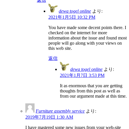
返信
dewa togel online
より:
2021年1月5日 10:32 PM
You have made some decent points there. I
checked on the internet for more
information about the issue and found most
people will go along with your views on
this web site.
返信
dewa togel online
より:
2021年1月7日 3:53 PM
It as enormous that you are getting
thoughts from this post as well as
from our argument made at this time.
Furniture assembly service
より:
2019年7月19日 1:30 AM
I have mastered some new issues from your web-site