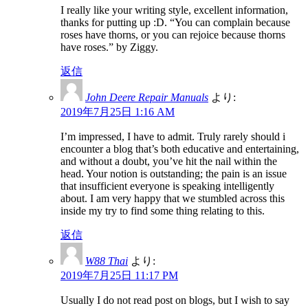
I really like your writing style, excellent information,
thanks for putting up :D. “You can complain because
roses have thorns, or you can rejoice because thorns
have roses.” by Ziggy.
返信
John Deere Repair Manuals
より:
2019年7月25日 1:16 AM
I’m impressed, I have to admit. Truly rarely should i
encounter a blog that’s both educative and entertaining,
and without a doubt, you’ve hit the nail within the
head. Your notion is outstanding; the pain is an issue
that insufficient everyone is speaking intelligently
about. I am very happy that we stumbled across this
inside my try to find some thing relating to this.
返信
W88 Thai
より:
2019年7月25日 11:17 PM
Usually I do not read post on blogs, but I wish to say