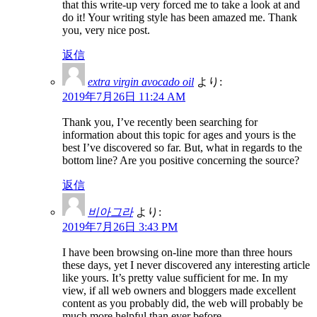
that this write-up very forced me to take a look at and
do it! Your writing style has been amazed me. Thank
you, very nice post.
返信
extra virgin avocado oil
より:
2019年7月26日 11:24 AM
Thank you, I’ve recently been searching for
information about this topic for ages and yours is the
best I’ve discovered so far. But, what in regards to the
bottom line? Are you positive concerning the source?
返信
비아그라
より:
2019年7月26日 3:43 PM
I have been browsing on-line more than three hours
these days, yet I never discovered any interesting article
like yours. It’s pretty value sufficient for me. In my
view, if all web owners and bloggers made excellent
content as you probably did, the web will probably be
much more helpful than ever before.