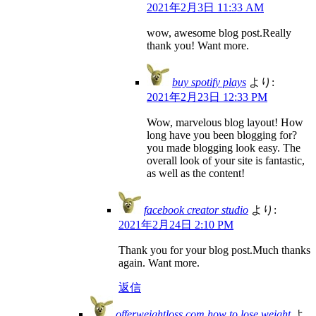
2021年2月3日 11:33 AM
wow, awesome blog post.Really
thank you! Want more.
buy spotify plays
より:
2021年2月23日 12:33 PM
Wow, marvelous blog layout! How
long have you been blogging for?
you made blogging look easy. The
overall look of your site is fantastic,
as well as the content!
facebook creator studio
より:
2021年2月24日 2:10 PM
Thank you for your blog post.Much thanks
again. Want more.
返信
offerweightloss.com how to lose weight
よ