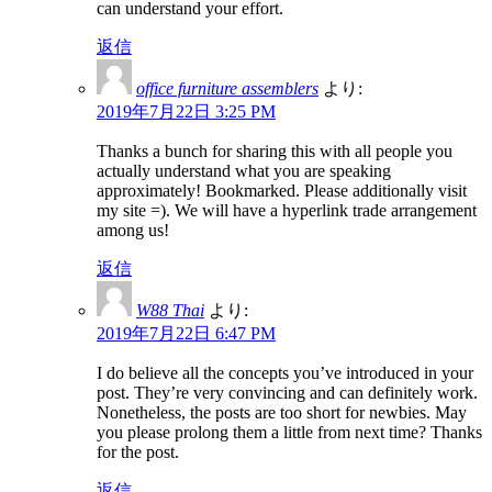
can understand your effort.
返信
office furniture assemblers
より:
2019年7月22日 3:25 PM
Thanks a bunch for sharing this with all people you
actually understand what you are speaking
approximately! Bookmarked. Please additionally visit
my site =). We will have a hyperlink trade arrangement
among us!
返信
W88 Thai
より:
2019年7月22日 6:47 PM
I do believe all the concepts you’ve introduced in your
post. They’re very convincing and can definitely work.
Nonetheless, the posts are too short for newbies. May
you please prolong them a little from next time? Thanks
for the post.
返信