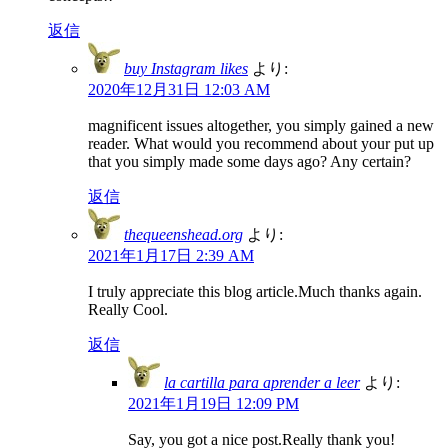
返信
buy Instagram likes
より:
2020年12月31日 12:03 AM
magnificent issues altogether, you simply gained a new
reader. What would you recommend about your put up
that you simply made some days ago? Any certain?
返信
thequeenshead.org
より:
2021年1月17日 2:39 AM
I truly appreciate this blog article.Much thanks again.
Really Cool.
返信
la cartilla para aprender a leer
より:
2021年1月19日 12:09 PM
Say, you got a nice post.Really thank you!