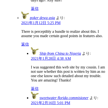
days ago? Any sure?
返信
poker dewa asia
より:
2021年1月12日 5:25 PM
There is perceptibly a bundle to realize about this. I
assume you made certain good points in features also.
返信
Ship from China to Nigeria
より:
2021年1月28日 4:38 AM
I was suggested this web site by my cousin. I am
not sure whether this post is written by him as no
one else know such detailed about my trouble.
You are amazing! Thanks!
返信
sweetwater florida commisioner
より:
2021年2月16日 5:01 PM