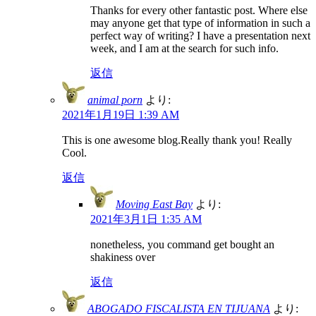
Thanks for every other fantastic post. Where else
may anyone get that type of information in such a
perfect way of writing? I have a presentation next
week, and I am at the search for such info.
返信
animal porn
より:
2021年1月19日 1:39 AM
This is one awesome blog.Really thank you! Really
Cool.
返信
Moving East Bay
より:
2021年3月1日 1:35 AM
nonetheless, you command get bought an
shakiness over
返信
ABOGADO FISCALISTA EN TIJUANA
より: