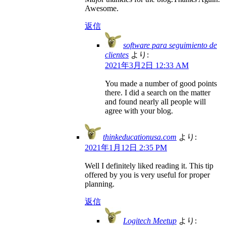
Awesome.
返信
software para seguimiento de
clientes
より:
2021年3月2日 12:33 AM
You made a number of good points
there. I did a search on the matter
and found nearly all people will
agree with your blog.
thinkeducationusa.com
より:
2021年1月12日 2:35 PM
Well I definitely liked reading it. This tip
offered by you is very useful for proper
planning.
返信
Logitech Meetup
より: