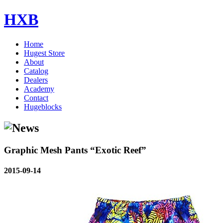
HXB
Home
Hugest Store
About
Catalog
Dealers
Academy
Contact
Hugeblocks
Graphic Mesh Pants “Exotic Reef”
2015-09-14