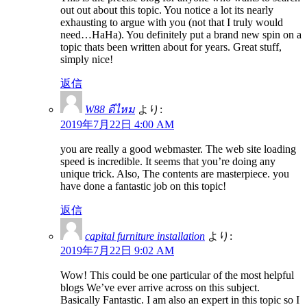
out out about this topic. You notice a lot its nearly
exhausting to argue with you (not that I truly would
need…HaHa). You definitely put a brand new spin on a
topic thats been written about for years. Great stuff,
simply nice!
返信
W88 ดีไหม
より:
2019年7月22日 4:00 AM
you are really a good webmaster. The web site loading
speed is incredible. It seems that you’re doing any
unique trick. Also, The contents are masterpiece. you
have done a fantastic job on this topic!
返信
capital furniture installation
より:
2019年7月22日 9:02 AM
Wow! This could be one particular of the most helpful
blogs We’ve ever arrive across on this subject.
Basically Fantastic. I am also an expert in this topic so I