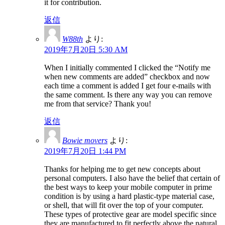
it for contribution.
返信
W88th
より:
2019年7月20日 5:30 AM
When I initially commented I clicked the “Notify me
when new comments are added” checkbox and now
each time a comment is added I get four e-mails with
the same comment. Is there any way you can remove
me from that service? Thank you!
返信
Bowie movers
より:
2019年7月20日 1:44 PM
Thanks for helping me to get new concepts about
personal computers. I also have the belief that certain of
the best ways to keep your mobile computer in prime
condition is by using a hard plastic-type material case,
or shell, that will fit over the top of your computer.
These types of protective gear are model specific since
they are manufactured to fit perfectly above the natural