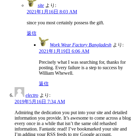
site
より:
2021年1月16日 8:03 AM
since you most certainly possess the gift.
返信
Work Wear Factory Bangladesh
より:
2021年1月19日 6:06 AM
Precisely what I was searching for, thanks for
posting. Every failure is a step to success by
William Whewell.
返信
electro
より:
2019年5月16日 7:34 AM
Admiring the dedication you put into your site and detailed
information you provide. It’s awesome to come across a blog
every once in a while that isn’t the same old rehashed
information. Fantastic read! I’ve bookmarked your site and
I’m adding your RSS feeds to my Google account.