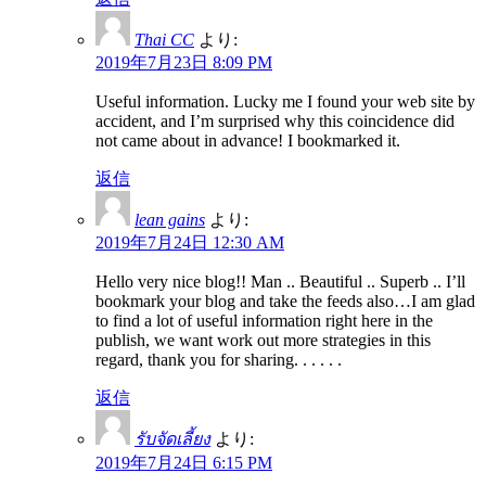
Thai CC
より:
2019年7月23日 8:09 PM
Useful information. Lucky me I found your web site by
accident, and I’m surprised why this coincidence did
not came about in advance! I bookmarked it.
返信
lean gains
より:
2019年7月24日 12:30 AM
Hello very nice blog!! Man .. Beautiful .. Superb .. I’ll
bookmark your blog and take the feeds also…I am glad
to find a lot of useful information right here in the
publish, we want work out more strategies in this
regard, thank you for sharing. . . . . .
返信
รับจัดเลี้ยง
より:
2019年7月24日 6:15 PM