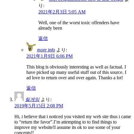
り:
2021年2月3日 5:05 AM
Well, one of the worst toxic offenders have
already been
返信
more info
より:
2021年1月9日 6:06 PM
This blog is obviously interesting as well as factual. I
have picked up many useful stuff out of this source. I
ad love to return over and over again. Thanks a lot!
返信
릴게임
より:
2019年5月15日 2:08 PM
Hi, i believe that i noticed you visited my web site thus i came
to “return the favor”.I’m attempting to to find things to
improve my website!I assume its ok to use some of your
concepts!!