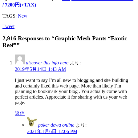
/ 7200円(+TAX)
TAGS:
New
Tweet
2,916 Responses to “Graphic Mesh Pants “Exotic
Reef””
discover this info here
より:
2019年5月14日 1:43 AM
I just want to say I’m all new to blogging and site-building
and certainly liked this web page. More than likely I’m
planning to bookmark your blog . You actually come with
perfect articles. Appreciate it for sharing with us your web
page.
返信
poker dewa online
より:
2021年1月6日 12:06 PM