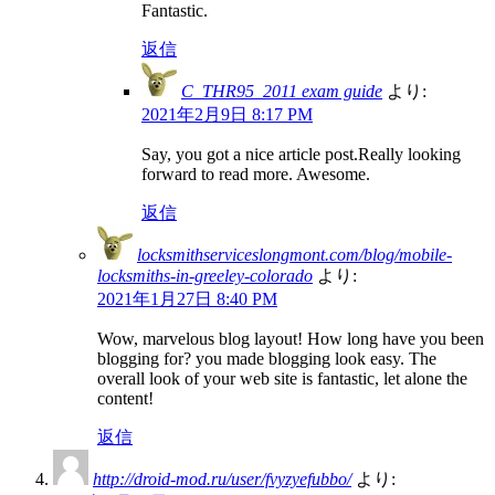
Fantastic.
返信
C_THR95_2011 exam guide
より:
2021年2月9日 8:17 PM
Say, you got a nice article post.Really looking
forward to read more. Awesome.
返信
locksmithserviceslongmont.com/blog/mobile-
locksmiths-in-greeley-colorado
より:
2021年1月27日 8:40 PM
Wow, marvelous blog layout! How long have you been
blogging for? you made blogging look easy. The
overall look of your web site is fantastic, let alone the
content!
返信
http://droid-mod.ru/user/fvyzyefubbo/
より: