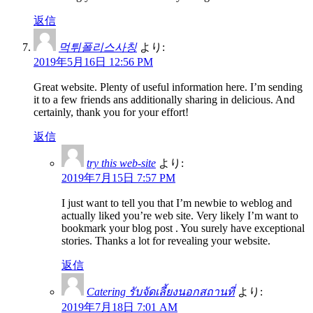
返信
먹튀폴리스사칭
より:
2019年5月16日 12:56 PM
Great website. Plenty of useful information here. I’m sending
it to a few friends ans additionally sharing in delicious. And
certainly, thank you for your effort!
返信
try this web-site
より:
2019年7月15日 7:57 PM
I just want to tell you that I’m newbie to weblog and
actually liked you’re web site. Very likely I’m want to
bookmark your blog post . You surely have exceptional
stories. Thanks a lot for revealing your website.
返信
Catering รับจัดเลี้ยงนอกสถานที่
より:
2019年7月18日 7:01 AM