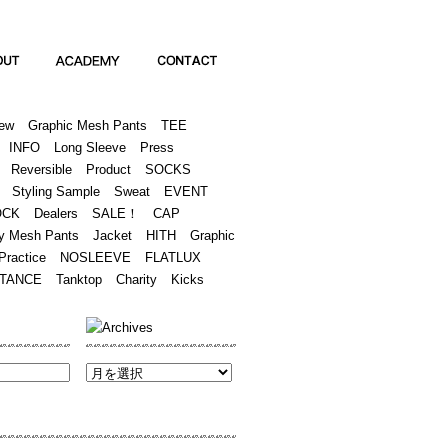
Academy
Contact
ew
Graphic Mesh Pants
TEE
INFO
Long Sleeve
Press
Reversible
Product
SOCKS
Styling Sample
Sweat
EVENT
OCK
Dealers
SALE！
CAP
y Mesh Pants
Jacket
HITH
Graphic
Practice
NOSLEEVE
FLATLUX
TANCE
Tanktop
Charity
Kicks