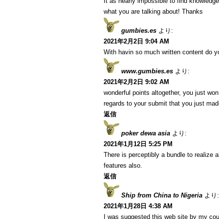
It as nearly impossible to find knowledg
what you are talking about! Thanks
gumbies.es
より:
2021年2月2日 9:04 AM
With havin so much written content do yo
www.gumbies.es
より:
2021年2月2日 9:02 AM
wonderful points altogether, you just w
regards to your submit that you just ma
返信
poker dewa asia
より:
2021年1月12日 5:25 PM
There is perceptibly a bundle to realize
features also.
返信
Ship from China to Nigeria
より:
2021年1月28日 4:38 AM
I was suggested this web site by my cous