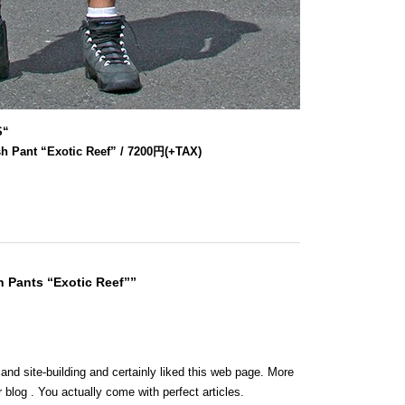
S
“
h Pant “Exotic Reef” / 7200円(+TAX)
 Pants “Exotic Reef””
 and site-building and certainly liked this web page. More
 blog . You actually come with perfect articles.