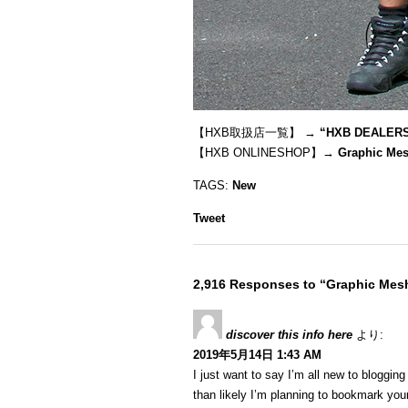
【HXB取扱店一覧】 →
“
HXB DEALER
【HXB ONLINESHOP】→
Graphic Mes
TAGS:
New
Tweet
2,916 Responses to “Graphic Mesh
discover this info here
より:
2019年5月14日 1:43 AM
I just want to say I’m all new to blogging
than likely I’m planning to bookmark your