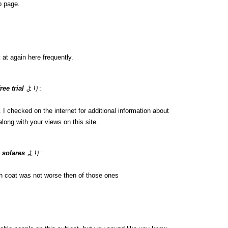
b page.
 at again here frequently.
ee trial
より:
 checked on the internet for additional information about
long with your views on this site.
 solares
より:
h coat was not worse then of those ones