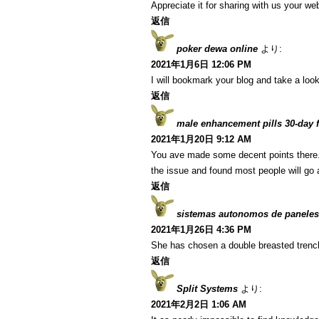
Appreciate it for sharing with us your we
返信
poker dewa online
より:
2021年1月6日 12:06 PM
I will bookmark your blog and take a look
返信
male enhancement pills 30-day fr
2021年1月20日 9:12 AM
You ave made some decent points there. I
the issue and found most people will go a
返信
sistemas autonomos de paneles
2021年1月26日 4:36 PM
She has chosen a double breasted trenc
返信
Split Systems
より:
2021年2月2日 1:06 AM