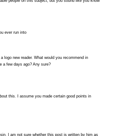
eable people on this subject, but you sound like you know
u ever run into
on a logo new reader. What would you recommend in
de a few days ago? Any sure?
 about this. I assume you made certain good points in
in. I am not sure whether this post is written by him as