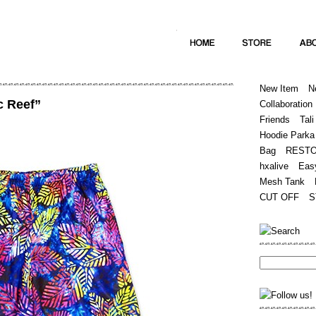
Home
Hugest
About
Store
New Item
N
c Reef”
Collaboration
Friends
Tali
Hoodie Parka
Bag
REST
hxalive
Eas
Mesh Tank
CUT OFF
S