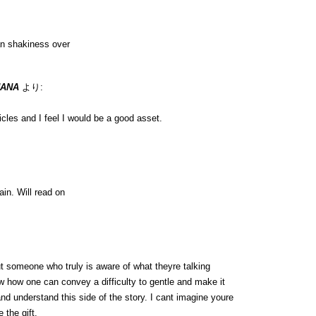
n shakiness over
UANA
より:
icles and I feel I would be a good asset.
ain. Will read on
t someone who truly is aware of what theyre talking
ow how one can convey a difficulty to gentle and make it
and understand this side of the story. I cant imagine youre
 the gift.