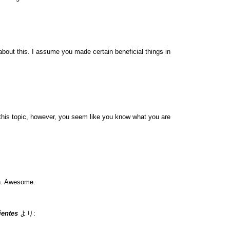
about this. I assume you made certain beneficial things in
r this topic, however, you seem like you know what you are
in. Awesome.
ientes
より: