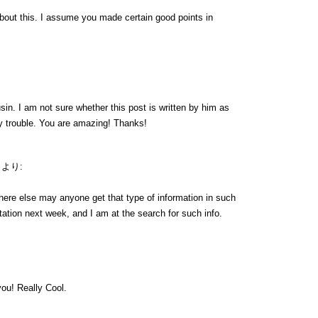
 about this. I assume you made certain good points in
in. I am not sure whether this post is written by him as
y trouble. You are amazing! Thanks!
より:
here else may anyone get that type of information in such
tation next week, and I am at the search for such info.
ou! Really Cool.