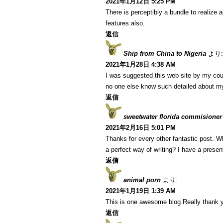
2021年1月12日 5:25 PM
There is perceptibly a bundle to realize
features also.
返信
Ship from China to Nigeria
より:
2021年1月28日 4:38 AM
I was suggested this web site by my cous
no one else know such detailed about m
返信
sweetwater florida commisioner
2021年2月16日 5:01 PM
Thanks for every other fantastic post. W
a perfect way of writing? I have a presen
返信
animal porn
より:
2021年1月19日 1:39 AM
This is one awesome blog.Really thank y
返信