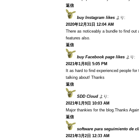
返信
buy Instagram likes
より:
2020年12月31日 12:04 AM
There as noticeably a bundle to find out 
features also.
返信
buy Facebook page likes
より:
2021年1月8日 5:05 PM
It as hard to find experienced people fo
talking about! Thanks
返信
SDD Cloud
より:
2021年1月9日 10:03 AM
Major thankies for the blog.Thanks Aga
返信
software para seguimiento de cl
2021年3月2日 12:33 AM