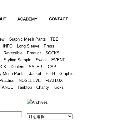
Academy
Contact
ew
Graphic Mesh Pants
TEE
INFO
Long Sleeve
Press
Reversible
Product
SOCKS
Styling Sample
Sweat
EVENT
OCK
Dealers
SALE！
CAP
y Mesh Pants
Jacket
HITH
Graphic
Practice
NOSLEEVE
FLATLUX
TANCE
Tanktop
Charity
Kicks