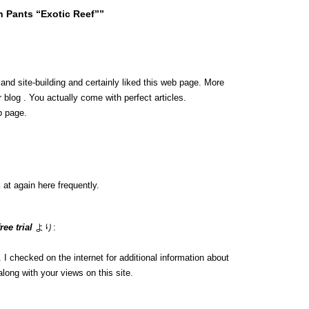
 Pants “Exotic Reef””
 and site-building and certainly liked this web page. More
 blog . You actually come with perfect articles.
b page.
 at again here frequently.
ee trial
より:
 checked on the internet for additional information about
long with your views on this site.