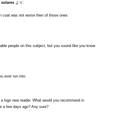
 solares
より:
h coat was not worse then of those ones
eable people on this subject, but you sound like you know
u ever run into
on a logo new reader. What would you recommend in
de a few days ago? Any sure?