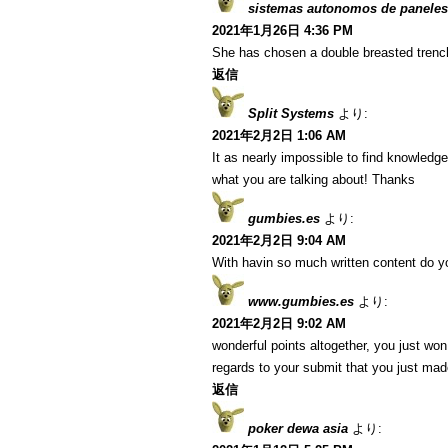
sistemas autonomos de paneles
2021年1月26日 4:36 PM
She has chosen a double breasted trenc
返信
Split Systems
より:
2021年2月2日 1:06 AM
It as nearly impossible to find knowledg
what you are talking about! Thanks
gumbies.es
より:
2021年2月2日 9:04 AM
With havin so much written content do yo
www.gumbies.es
より:
2021年2月2日 9:02 AM
wonderful points altogether, you just w
regards to your submit that you just ma
返信
poker dewa asia
より: