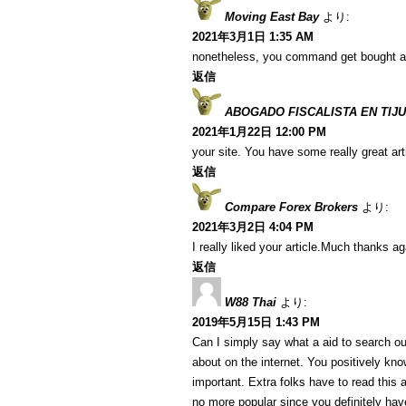
Moving East Bay
より:
2021年3月1日 1:35 AM
nonetheless, you command get bought a
返信
ABOGADO FISCALISTA EN TIJ
2021年1月22日 12:00 PM
your site. You have some really great art
返信
Compare Forex Brokers
より:
2021年3月2日 4:04 PM
I really liked your article.Much thanks ag
返信
W88 Thai
より:
2019年5月15日 1:43 PM
Can I simply say what a aid to search ou
about on the internet. You positively kn
important. Extra folks have to read this 
no more popular since you definitely have