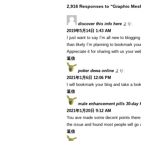
2,916 Responses to “Graphic Mesh
discover this info here
より:
2019年5月14日 1:43 AM
I just want to say I’m all new to blogging
than likely I’m planning to bookmark your
Appreciate it for sharing with us your we
返信
poker dewa online
より:
2021年1月6日 12:06 PM
I will bookmark your blog and take a look
返信
male enhancement pills 30-day fr
2021年1月20日 9:12 AM
You ave made some decent points there. I
the issue and found most people will go a
返信