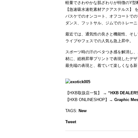
軽量でさわやかな肌ざわりが特徴のY型
【急速吸水速乾素材アクアステルス】 
バスケでのオンコート、オフコートでの
ダンス、フットサル、ジムでのトレーニ
最近では、通気性の良さと機能性、そし
ライブやフェスでの人気も急上昇中。
スポーツ時の汗のベタつき感を解消し、
材に、総柄昇華プリントで表現したデザ
最先端の表現と、着ていて楽しくなる新
【HXB取扱店一覧】 →
“
HXB DEALER
【HXB ONLINESHOP】→
Graphic Mes
TAGS:
New
Tweet