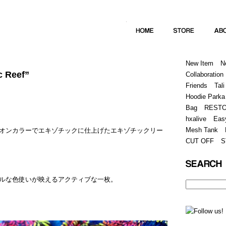
Home
Hugest
About
Store
New Item
N
c Reef”
Collaboration
Friends
Tali
Hoodie Parka
Bag
REST
hxalive
Eas
Mesh Tank
オンカラーでエキゾチックに仕上げたエキゾチックリー
CUT OFF
S
ルな色使いが映えるアクティブな一枚。