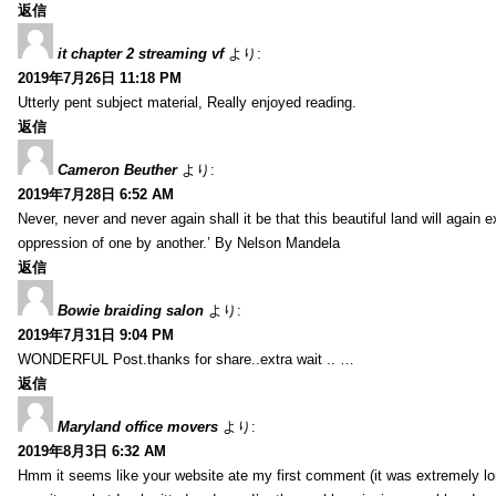
返信
it chapter 2 streaming vf
より:
2019年7月26日 11:18 PM
Utterly pent subject material, Really enjoyed reading.
返信
Cameron Beuther
より:
2019年7月28日 6:52 AM
Never, never and never again shall it be that this beautiful land will again 
oppression of one by another.’ By Nelson Mandela
返信
Bowie braiding salon
より:
2019年7月31日 9:04 PM
WONDERFUL Post.thanks for share..extra wait .. …
返信
Maryland office movers
より:
2019年8月3日 6:32 AM
Hmm it seems like your website ate my first comment (it was extremely long