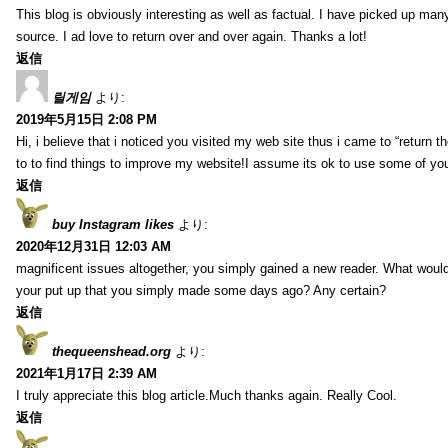
This blog is obviously interesting as well as factual. I have picked up many 
source. I ad love to return over and over again. Thanks a lot!
返信
릴게임
より:
2019年5月15日 2:08 PM
Hi, i believe that i noticed you visited my web site thus i came to “return t
to to find things to improve my website!I assume its ok to use some of yo
返信
buy Instagram likes
より:
2020年12月31日 12:03 AM
magnificent issues altogether, you simply gained a new reader. What wo
your put up that you simply made some days ago? Any certain?
返信
thequeenshead.org
より:
2021年1月17日 2:39 AM
I truly appreciate this blog article.Much thanks again. Really Cool.
返信