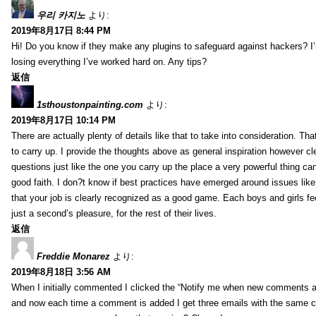
우리 카지노
より:
2019年8月17日 8:44 PM
Hi! Do you know if they make any plugins to safeguard against hackers? I
losing everything I’ve worked hard on. Any tips?
返信
1sthoustonpainting.com
より:
2019年8月17日 10:14 PM
There are actually plenty of details like that to take into consideration. Tha
to carry up. I provide the thoughts above as general inspiration however cle
questions just like the one you carry up the place a very powerful thing ca
good faith. I don?t know if best practices have emerged around issues like 
that your job is clearly recognized as a good game. Each boys and girls fe
just a second’s pleasure, for the rest of their lives.
返信
Freddie Monarez
より:
2019年8月18日 3:56 AM
When I initially commented I clicked the “Notify me when new comments 
and now each time a comment is added I get three emails with the same 