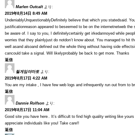
Marlen Outcalt
より:
2019年8月14日 8:49 AM
UndeniablyUnquestionablyDefinitely believe that which you statedsaid. You
justificationreason appeared to beseemed to be on the internetnetweb the s
be aware of. I say to you, I definitelycertainly get irkedannoyed while peop
worries that they plainlyjust do notdon’t know about. You managed to hit th
well asand alsoand defined out the whole thing without having side effectsi
cancould take a signal. Will likelyprobably be back to get more. Thanks
返信
릴게임야마토
より:
2019年8月17日 4:22 AM
You are my intake , I have few web logs and infrequently run out from to b
返信
Dannie Rolfson
より:
2019年8月17日 11:04 AM
Good site you have here.. It’s difficult to find high quality writing like your
appreciate individuals like you! Take care!!
返信