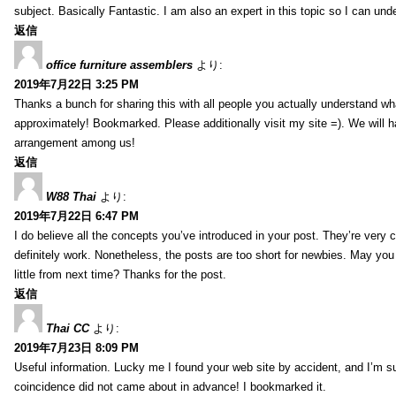
subject. Basically Fantastic. I am also an expert in this topic so I can unde
返信
office furniture assemblers
より:
2019年7月22日 3:25 PM
Thanks a bunch for sharing this with all people you actually understand w
approximately! Bookmarked. Please additionally visit my site =). We will h
arrangement among us!
返信
W88 Thai
より:
2019年7月22日 6:47 PM
I do believe all the concepts you’ve introduced in your post. They’re very
definitely work. Nonetheless, the posts are too short for newbies. May yo
little from next time? Thanks for the post.
返信
Thai CC
より:
2019年7月23日 8:09 PM
Useful information. Lucky me I found your web site by accident, and I’m s
coincidence did not came about in advance! I bookmarked it.