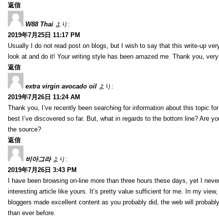
返信
W88 Thai
より:
2019年7月25日 11:17 PM
Usually I do not read post on blogs, but I wish to say that this write-up ve
look at and do it! Your writing style has been amazed me. Thank you, very
返信
extra virgin avocado oil
より:
2019年7月26日 11:24 AM
Thank you, I’ve recently been searching for information about this topic fo
best I’ve discovered so far. But, what in regards to the bottom line? Are y
the source?
返信
비아그라
より:
2019年7月26日 3:43 PM
I have been browsing on-line more than three hours these days, yet I neve
interesting article like yours. It’s pretty value sufficient for me. In my view
bloggers made excellent content as you probably did, the web will probabl
than ever before.