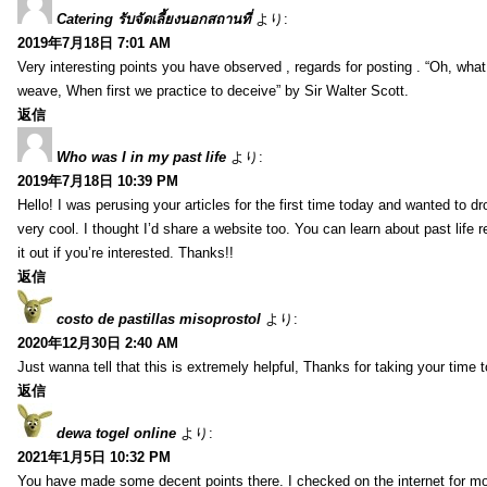
Catering รับจัดเลี้ยงนอกสถานที่
より:
2019年7月18日 7:01 AM
Very interesting points you have observed , regards for posting . “Oh, wha
weave, When first we practice to deceive” by Sir Walter Scott.
返信
Who was I in my past life
より:
2019年7月18日 10:39 PM
Hello! I was perusing your articles for the first time today and wanted to dro
very cool. I thought I’d share a website too. You can learn about past life 
it out if you’re interested. Thanks!!
返信
costo de pastillas misoprostol
より:
2020年12月30日 2:40 AM
Just wanna tell that this is extremely helpful, Thanks for taking your time to
返信
dewa togel online
より:
2021年1月5日 10:32 PM
You have made some decent points there. I checked on the internet for mo