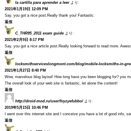
la cartilla para aprender a leer
より:
2021年1月19日 12:09 PM
Say, you got a nice post.Really thank you! Fantastic.
返信
C_THR95_2011 exam guide
より:
2021年2月9日 8:17 PM
Say, you got a nice article post.Really looking forward to read more. Awe
返信
locksmithserviceslongmont.com/blog/mobile-locksmiths-in-gre
2021年1月27日 8:40 PM
Wow, marvelous blog layout! How long have you been blogging for? you m
The overall look of your web site is fantastic, let alone the content!
返信
http://droid-mod.ru/user/fvyzyefubbo/
より:
2019年5月15日 10:46 PM
I went over this internet site and I conceive you have a lot of good info, sav
返信