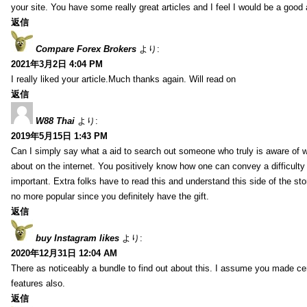
your site. You have some really great articles and I feel I would be a good 
返信
Compare Forex Brokers
より:
2021年3月2日 4:04 PM
I really liked your article.Much thanks again. Will read on
返信
W88 Thai
より:
2019年5月15日 1:43 PM
Can I simply say what a aid to search out someone who truly is aware of w
about on the internet. You positively know how one can convey a difficulty
important. Extra folks have to read this and understand this side of the sto
no more popular since you definitely have the gift.
返信
buy Instagram likes
より:
2020年12月31日 12:04 AM
There as noticeably a bundle to find out about this. I assume you made cert
features also.
返信