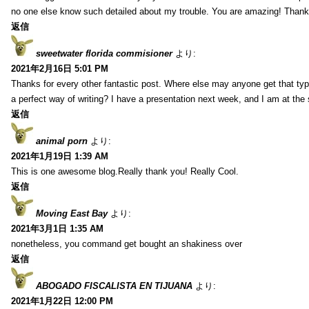
no one else know such detailed about my trouble. You are amazing! Thank
返信
sweetwater florida commisioner
より:
2021年2月16日 5:01 PM
Thanks for every other fantastic post. Where else may anyone get that typ
a perfect way of writing? I have a presentation next week, and I am at the 
返信
animal porn
より:
2021年1月19日 1:39 AM
This is one awesome blog.Really thank you! Really Cool.
返信
Moving East Bay
より:
2021年3月1日 1:35 AM
nonetheless, you command get bought an shakiness over
返信
ABOGADO FISCALISTA EN TIJUANA
より:
2021年1月22日 12:00 PM