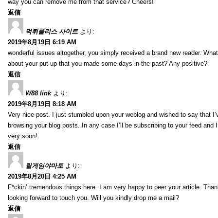
way you can remove me from that service? Cheers!
返信
먹튀폴리스 사이트
より:
2019年8月19日 6:19 AM
wonderful issues altogether, you simply received a brand new reader. Wha
about your put up that you made some days in the past? Any positive?
返信
W88 link
より:
2019年8月19日 8:18 AM
Very nice post. I just stumbled upon your weblog and wished to say that I’
browsing your blog posts. In any case I’ll be subscribing to your feed and 
very soon!
返信
릴게임야마토
より:
2019年8月20日 4:25 AM
F*ckin’ tremendous things here. I am very happy to peer your article. Than
looking forward to touch you. Will you kindly drop me a mail?
返信