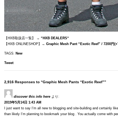
【HXB取扱店一覧】 →
“
HXB DEALERS
“
【HXB ONLINESHOP】→
Graphic Mesh Pant “Exotic Reef” / 7200円(
TAGS:
New
Tweet
2,916 Responses to “Graphic Mesh Pants “Exotic Reef””
discover this info here
より:
2019年5月14日 1:43 AM
I just want to say I’m all new to blogging and site-building and certainly li
than likely I’m planning to bookmark your blog . You actually come with per