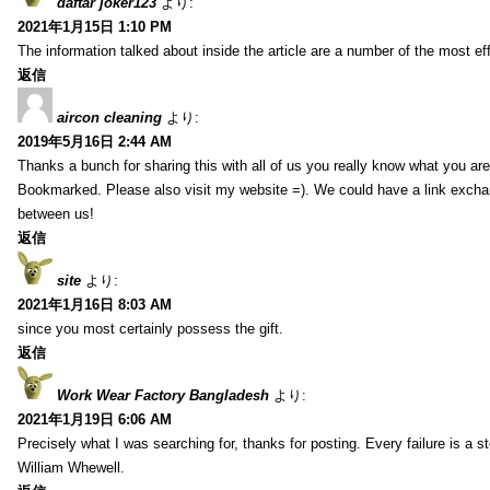
daftar joker123
より:
2021年1月15日 1:10 PM
The information talked about inside the article are a number of the most ef
返信
aircon cleaning
より:
2019年5月16日 2:44 AM
Thanks a bunch for sharing this with all of us you really know what you are
Bookmarked. Please also visit my website =). We could have a link exch
between us!
返信
site
より:
2021年1月16日 8:03 AM
since you most certainly possess the gift.
返信
Work Wear Factory Bangladesh
より:
2021年1月19日 6:06 AM
Precisely what I was searching for, thanks for posting. Every failure is a 
William Whewell.