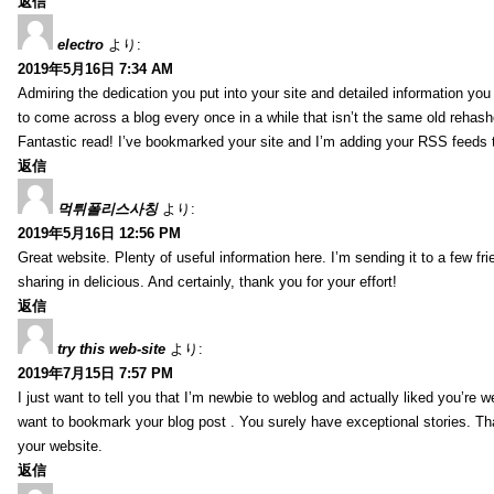
返信
electro
より:
2019年5月16日 7:34 AM
Admiring the dedication you put into your site and detailed information yo
to come across a blog every once in a while that isn’t the same old rehash
Fantastic read! I’ve bookmarked your site and I’m adding your RSS feeds
返信
먹튀폴리스사칭
より:
2019年5月16日 12:56 PM
Great website. Plenty of useful information here. I’m sending it to a few fri
sharing in delicious. And certainly, thank you for your effort!
返信
try this web-site
より:
2019年7月15日 7:57 PM
I just want to tell you that I’m newbie to weblog and actually liked you’re we
want to bookmark your blog post . You surely have exceptional stories. Tha
your website.
返信