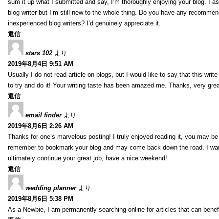
sum it up what I submitted and say, I’m thoroughly enjoying your blog. I as
blog writer but I’m still new to the whole thing. Do you have any recommen
inexperienced blog writers? I’d genuinely appreciate it.
返信
stars 102
より:
2019年8月4日 9:51 AM
Usually I do not read article on blogs, but I would like to say that this wri
to try and do it! Your writing taste has been amazed me. Thanks, very great
返信
email finder
より:
2019年8月6日 2:26 AM
Thanks for one’s marvelous posting! I truly enjoyed reading it, you may be a
remember to bookmark your blog and may come back down the road. I wan
ultimately continue your great job, have a nice weekend!
返信
wedding planner
より:
2019年8月6日 5:38 PM
As a Newbie, I am permanently searching online for articles that can bene