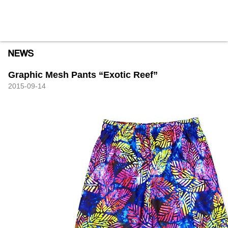
HXB
Home
Hugest
About
Academy
Contact
Store
Graphic Mesh Pants “Exotic Reef”
2015-09-14