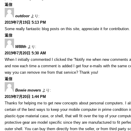
返信
outdoor
より:
2019年7月19日 5:13 PM
Some really fantastic blog posts on this site, appreciate it for contribution.
返信
W88th
より:
2019年7月20日 5:30 AM
When I initially commented I clicked the “Notify me when new comments 
and now each time a comment is added I get four e-mails with the same c
way you can remove me from that service? Thank you!
返信
Bowie movers
より:
2019年7月20日 1:44 PM
Thanks for helping me to get new concepts about personal computers. I als
certain of the best ways to keep your mobile computer in prime condition i
plastic-type material case, or shell, that will fit over the top of your compu
protective gear are model specific since they are manufactured to fit perfe
outer shell. You can buy them directly from the seller, or from third party s