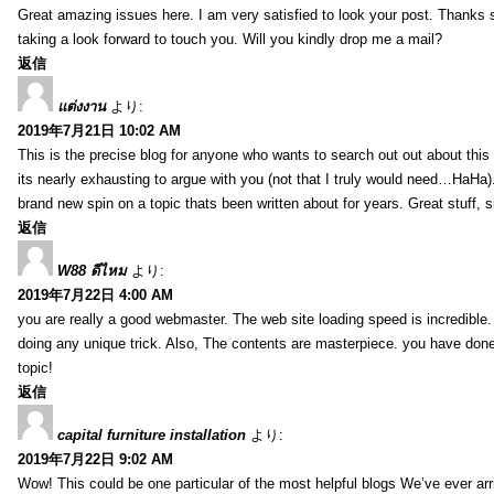
Great amazing issues here. I am very satisfied to look your post. Thanks
taking a look forward to touch you. Will you kindly drop me a mail?
返信
แต่งงาน
より:
2019年7月21日 10:02 AM
This is the precise blog for anyone who wants to search out out about this 
its nearly exhausting to argue with you (not that I truly would need…HaHa).
brand new spin on a topic thats been written about for years. Great stuff, s
返信
W88 ดีไหม
より:
2019年7月22日 4:00 AM
you are really a good webmaster. The web site loading speed is incredible.
doing any unique trick. Also, The contents are masterpiece. you have done 
topic!
返信
capital furniture installation
より:
2019年7月22日 9:02 AM
Wow! This could be one particular of the most helpful blogs We’ve ever arr