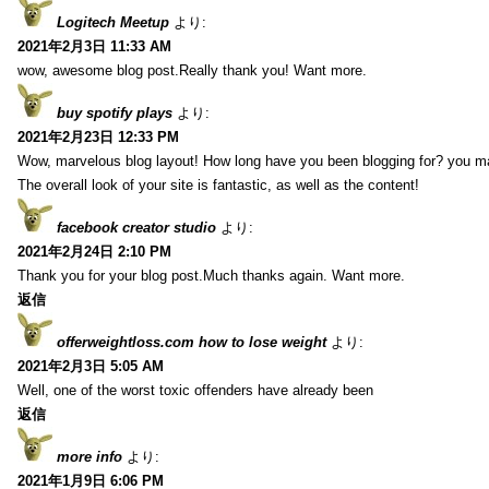
Logitech Meetup
より:
2021年2月3日 11:33 AM
wow, awesome blog post.Really thank you! Want more.
buy spotify plays
より:
2021年2月23日 12:33 PM
Wow, marvelous blog layout! How long have you been blogging for? you m
The overall look of your site is fantastic, as well as the content!
facebook creator studio
より:
2021年2月24日 2:10 PM
Thank you for your blog post.Much thanks again. Want more.
返信
offerweightloss.com how to lose weight
より:
2021年2月3日 5:05 AM
Well, one of the worst toxic offenders have already been
返信
more info
より:
2021年1月9日 6:06 PM