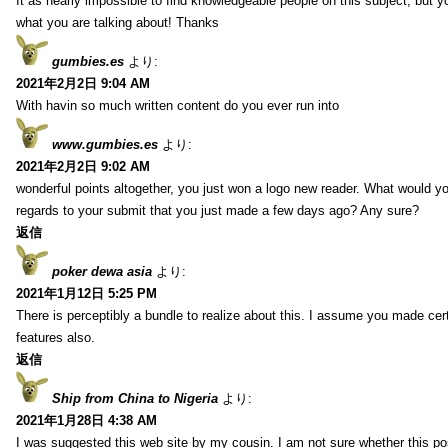
It as nearly impossible to find knowledgeable people on this subject, but 
what you are talking about! Thanks
gumbies.es
より:
2021年2月2日 9:04 AM
With havin so much written content do you ever run into
www.gumbies.es
より:
2021年2月2日 9:02 AM
wonderful points altogether, you just won a logo new reader. What would 
regards to your submit that you just made a few days ago? Any sure?
返信
poker dewa asia
より:
2021年1月12日 5:25 PM
There is perceptibly a bundle to realize about this. I assume you made cer
features also.
返信
Ship from China to Nigeria
より:
2021年1月28日 4:38 AM
I was suggested this web site by my cousin. I am not sure whether this pos