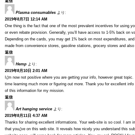
返信
Plasma consumables
より:
2019年8月7日 12:14 AM
One thing is the fact that one of the most prevalent incentives for using y
or even rebate provision. Generally, you’ll have access to 1-5% back on v
Depending on the cards, you may get 1% back on most expenditures, and 
made from convenience stores, gasoline stations, grocery stores and als
返信
Hemp
より:
2019年8月10日 2:01 AM
I¡¦m now not positive where you are getting your info, however great topic
time learning much more or figuring out more. Thank you for excellent info 
of this information for my mission.
返信
Art hanging service
より:
2019年8月11日 4:37 AM
Thanks for sharing excellent informations. Your web-site is so cool. I am 
that you¡¦ve on this web site. It reveals how nicely you understand this s