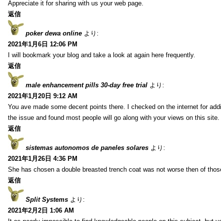
Appreciate it for sharing with us your web page.
返信
poker dewa online
より:
2021年1月6日 12:06 PM
I will bookmark your blog and take a look at again here frequently.
返信
male enhancement pills 30-day free trial
より:
2021年1月20日 9:12 AM
You ave made some decent points there. I checked on the internet for addi
the issue and found most people will go along with your views on this site.
返信
sistemas autonomos de paneles solares
より:
2021年1月26日 4:36 PM
She has chosen a double breasted trench coat was not worse then of tho
返信
Split Systems
より:
2021年2月2日 1:06 AM