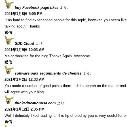
buy Facebook page likes
より:
2021年1月8日 5:05 PM
It as hard to find experienced people for this topic, however, you seem li
talking about! Thanks
返信
SDD Cloud
より:
2021年1月9日 10:03 AM
Major thankies for the blog.Thanks Again. Awesome.
返信
software para seguimiento de clientes
より:
2021年3月2日 12:33 AM
You made a number of good points there. I did a search on the matter and 
will agree with your blog.
thinkeducationusa.com
より:
2021年1月12日 2:35 PM
Well I definitely liked reading it. This tip offered by you is very useful for p
返信