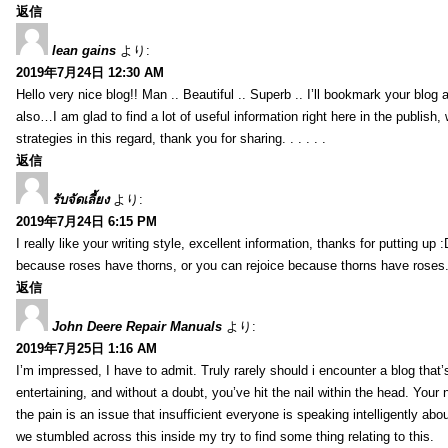
返信
lean gains
より:
2019年7月24日 12:30 AM
Hello very nice blog!! Man .. Beautiful .. Superb .. I’ll bookmark your blog
also…I am glad to find a lot of useful information right here in the publish
strategies in this regard, thank you for sharing. . . . . .
返信
รับจัดเลี้ยง
より:
2019年7月24日 6:15 PM
I really like your writing style, excellent information, thanks for putting up
because roses have thorns, or you can rejoice because thorns have roses.
返信
John Deere Repair Manuals
より:
2019年7月25日 1:16 AM
I’m impressed, I have to admit. Truly rarely should i encounter a blog that
entertaining, and without a doubt, you’ve hit the nail within the head. Your 
the pain is an issue that insufficient everyone is speaking intelligently abo
we stumbled across this inside my try to find some thing relating to this.