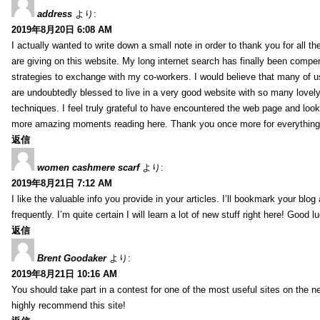
address
より:
2019年8月20日 6:08 AM
I actually wanted to write down a small note in order to thank you for all 
are giving on this website. My long internet search has finally been compe
strategies to exchange with my co-workers. I would believe that many of us 
are undoubtedly blessed to live in a very good website with so many lovely 
techniques. I feel truly grateful to have encountered the web page and loo
more amazing moments reading here. Thank you once more for everything
返信
women cashmere scarf
より:
2019年8月21日 7:12 AM
I like the valuable info you provide in your articles. I’ll bookmark your blo
frequently. I’m quite certain I will learn a lot of new stuff right here! Good l
返信
Brent Goodaker
より:
2019年8月21日 10:16 AM
You should take part in a contest for one of the most useful sites on the net
highly recommend this site!