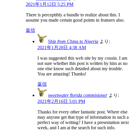
2021年1月12日 5:25 PM
There is perceptibly a bundle to realize about this. I
assume you made certain good points in features also.
返信
Ship from China to Nigeria
より:
2021年1月28日 4:38 AM
I was suggested this web site by my cousin. I am
not sure whether this post is written by him as no
one else know such detailed about my trouble.
You are amazing! Thanks!
返信
sweetwater florida commisioner
より:
2021年2月16日 5:01 PM
Thanks for every other fantastic post. Where else
may anyone get that type of information in such a
perfect way of writing? I have a presentation next
week, and I am at the search for such info.