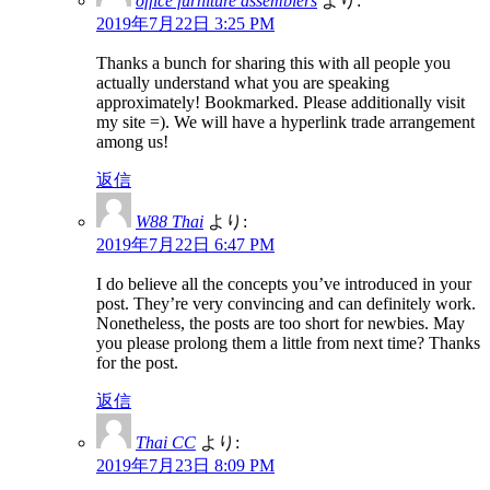
office furniture assemblers
より:
2019年7月22日 3:25 PM
Thanks a bunch for sharing this with all people you
actually understand what you are speaking
approximately! Bookmarked. Please additionally visit
my site =). We will have a hyperlink trade arrangement
among us!
返信
W88 Thai
より:
2019年7月22日 6:47 PM
I do believe all the concepts you’ve introduced in your
post. They’re very convincing and can definitely work.
Nonetheless, the posts are too short for newbies. May
you please prolong them a little from next time? Thanks
for the post.
返信
Thai CC
より:
2019年7月23日 8:09 PM