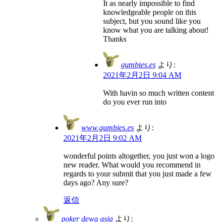
It as nearly impossible to find
knowledgeable people on this
subject, but you sound like you
know what you are talking about!
Thanks
gumbies.es
より:
2021年2月2日 9:04 AM
With havin so much written content
do you ever run into
www.gumbies.es
より:
2021年2月2日 9:02 AM
wonderful points altogether, you just won a logo
new reader. What would you recommend in
regards to your submit that you just made a few
days ago? Any sure?
返信
poker dewa asia
より: