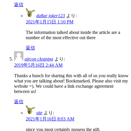
返信
daftar joker123
より:
2021年1月15日 1:10 PM
The information talked about inside the article are a
number of the most effective out there
返信
aircon cleaning
より:
2019年5月16日 2:44 AM
Thanks a bunch for sharing this with all of us you really know
what you are talking about! Bookmarked. Please also visit my
website =). We could have a link exchange agreement
between us!
返信
site
より:
2021年1月16日 8:03 AM
since you most certainly possess the gift.