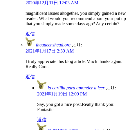
2020年12月31日 12:03 AM
magnificent issues altogether, you simply gained a new
reader. What would you recommend about your put up
that you simply made some days ago? Any certain?
返信
thequeenshead.org
より:
2021年1月17日 2:39 AM
I truly appreciate this blog article.Much thanks again.
Really Cool.
返信
la cartilla para aprender a leer
より:
2021年1月19日 12:09 PM
Say, you got a nice post.Really thank you!
Fantastic.
返信