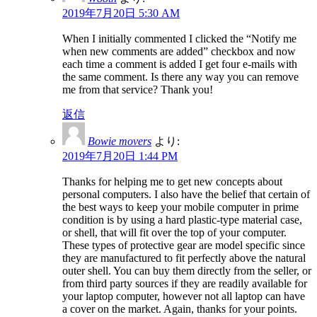
2019年7月20日 5:30 AM
When I initially commented I clicked the “Notify me
when new comments are added” checkbox and now
each time a comment is added I get four e-mails with
the same comment. Is there any way you can remove
me from that service? Thank you!
返信
Bowie movers
より:
2019年7月20日 1:44 PM
Thanks for helping me to get new concepts about
personal computers. I also have the belief that certain of
the best ways to keep your mobile computer in prime
condition is by using a hard plastic-type material case,
or shell, that will fit over the top of your computer.
These types of protective gear are model specific since
they are manufactured to fit perfectly above the natural
outer shell. You can buy them directly from the seller, or
from third party sources if they are readily available for
your laptop computer, however not all laptop can have
a cover on the market. Again, thanks for your points.