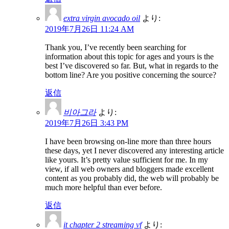
extra virgin avocado oil
より:
2019年7月26日 11:24 AM
Thank you, I’ve recently been searching for
information about this topic for ages and yours is the
best I’ve discovered so far. But, what in regards to the
bottom line? Are you positive concerning the source?
返信
비아그라
より:
2019年7月26日 3:43 PM
I have been browsing on-line more than three hours
these days, yet I never discovered any interesting article
like yours. It’s pretty value sufficient for me. In my
view, if all web owners and bloggers made excellent
content as you probably did, the web will probably be
much more helpful than ever before.
返信
it chapter 2 streaming vf
より: