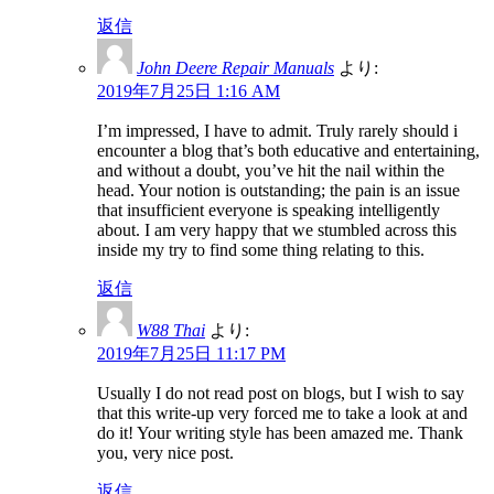
返信
John Deere Repair Manuals
より:
2019年7月25日 1:16 AM
I’m impressed, I have to admit. Truly rarely should i
encounter a blog that’s both educative and entertaining,
and without a doubt, you’ve hit the nail within the
head. Your notion is outstanding; the pain is an issue
that insufficient everyone is speaking intelligently
about. I am very happy that we stumbled across this
inside my try to find some thing relating to this.
返信
W88 Thai
より:
2019年7月25日 11:17 PM
Usually I do not read post on blogs, but I wish to say
that this write-up very forced me to take a look at and
do it! Your writing style has been amazed me. Thank
you, very nice post.
返信