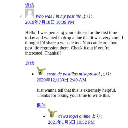
返信
Who was I in my past life
より:
2019年7月18日 10:39 PM
Hello! I was perusing your articles for the first time
today and wanted to drop a line that it was very cool. I
thought I’d share a website too. You can learn about
past life regression there. Check it out if you’re
interested. Thanks!!
返信
costo de pastillas misoprostol
より:
2020年12月30日 2:40 AM
Just wanna tell that this is extremely helpful,
Thanks for taking your time to write this.
返信
dewa togel online
より:
2021年1月5日 10:32 PM