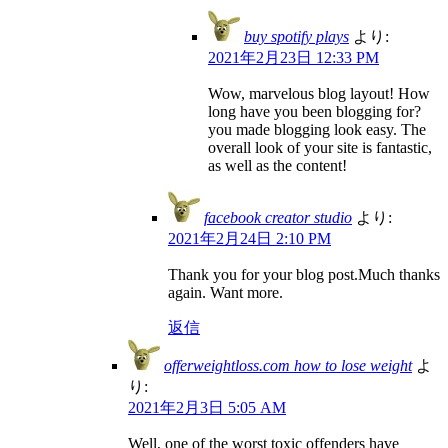
buy spotify plays
より:
2021年2月23日 12:33 PM
Wow, marvelous blog layout! How
long have you been blogging for?
you made blogging look easy. The
overall look of your site is fantastic,
as well as the content!
facebook creator studio
より:
2021年2月24日 2:10 PM
Thank you for your blog post.Much thanks
again. Want more.
返信
offerweightloss.com how to lose weight
よ
り:
2021年2月3日 5:05 AM
Well, one of the worst toxic offenders have