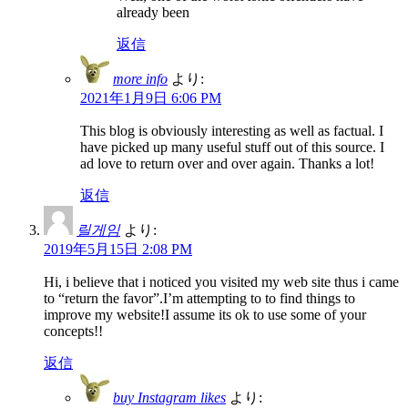
already been
返信
more info
より:
2021年1月9日 6:06 PM
This blog is obviously interesting as well as factual. I
have picked up many useful stuff out of this source. I
ad love to return over and over again. Thanks a lot!
返信
릴게임
より:
2019年5月15日 2:08 PM
Hi, i believe that i noticed you visited my web site thus i came
to “return the favor”.I’m attempting to to find things to
improve my website!I assume its ok to use some of your
concepts!!
返信
buy Instagram likes
より: