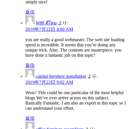
simply nice!
返信
W88 ดีไหม
より:
2019年7月22日 4:00 AM
you are really a good webmaster. The web site loading
speed is incredible. It seems that you’re doing any
unique trick. Also, The contents are masterpiece. you
have done a fantastic job on this topic!
返信
capital furniture installation
より:
2019年7月22日 9:02 AM
Wow! This could be one particular of the most helpful
blogs We’ve ever arrive across on this subject.
Basically Fantastic. I am also an expert in this topic so I
can understand your effort.
返信