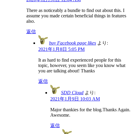
There as noticeably a bundle to find out about this. I
assume you made certain beneficial things in features
also.
返信
buy Facebook page likes
より:
2021年1月8日 5:05 PM
It as hard to find experienced people for this
topic, however, you seem like you know what
you are talking about! Thanks
返信
SDD Cloud
より:
2021年1月9日 10:03 AM
Major thankies for the blog.Thanks Again.
Awesome.
返信