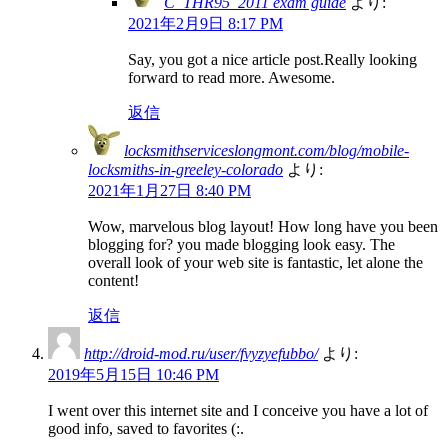
C_THR95_2011 exam guide
より:
2021年2月9日 8:17 PM
Say, you got a nice article post.Really looking
forward to read more. Awesome.
返信
locksmithserviceslongmont.com/blog/mobile-
locksmiths-in-greeley-colorado
より:
2021年1月27日 8:40 PM
Wow, marvelous blog layout! How long have you been
blogging for? you made blogging look easy. The
overall look of your web site is fantastic, let alone the
content!
返信
http://droid-mod.ru/user/fvyzyefubbo/
より:
2019年5月15日 10:46 PM
I went over this internet site and I conceive you have a lot of
good info, saved to favorites (:.