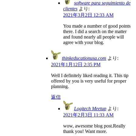
software para seguimiento de
clientes
より:
2021年3月2日 12:33 AM
You made a number of good points
there. I did a search on the matter
and found nearly all people will
agree with your blog.
thinkeducationusa.com
より:
2021年1月12日 2:35 PM
Well I definitely liked reading it. This tip
offered by you is very useful for proper
planning.
返信
Logitech Meetup
より:
2021年2月3日 11:33 AM
wow, awesome blog post.Really
thank you! Want more.