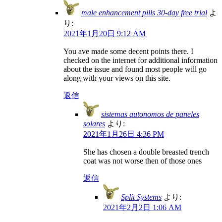
male enhancement pills 30-day free trial
よ
り:
2021年1月20日 9:12 AM
You ave made some decent points there. I
checked on the internet for additional information
about the issue and found most people will go
along with your views on this site.
返信
sistemas autonomos de paneles
solares
より:
2021年1月26日 4:36 PM
She has chosen a double breasted trench
coat was not worse then of those ones
返信
Split Systems
より:
2021年2月2日 1:06 AM