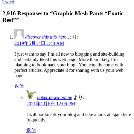
Tweet
2,916 Responses to “Graphic Mesh Pants “Exotic
Reef””
discover this info here
より:
2019年5月14日 1:43 AM
I just want to say I’m all new to blogging and site-building
and certainly liked this web page. More than likely I’m
planning to bookmark your blog . You actually come with
perfect articles. Appreciate it for sharing with us your web
page.
返信
poker dewa online
より:
2021年1月6日 12:06 PM
I will bookmark your blog and take a look at again here
frequently.
返信