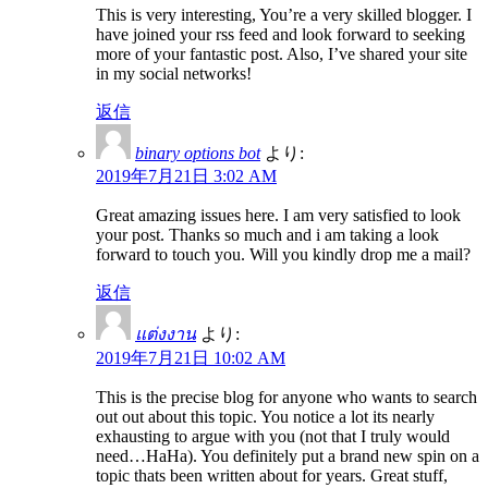
This is very interesting, You’re a very skilled blogger. I
have joined your rss feed and look forward to seeking
more of your fantastic post. Also, I’ve shared your site
in my social networks!
返信
binary options bot
より:
2019年7月21日 3:02 AM
Great amazing issues here. I am very satisfied to look
your post. Thanks so much and i am taking a look
forward to touch you. Will you kindly drop me a mail?
返信
แต่งงาน
より:
2019年7月21日 10:02 AM
This is the precise blog for anyone who wants to search
out out about this topic. You notice a lot its nearly
exhausting to argue with you (not that I truly would
need…HaHa). You definitely put a brand new spin on a
topic thats been written about for years. Great stuff,