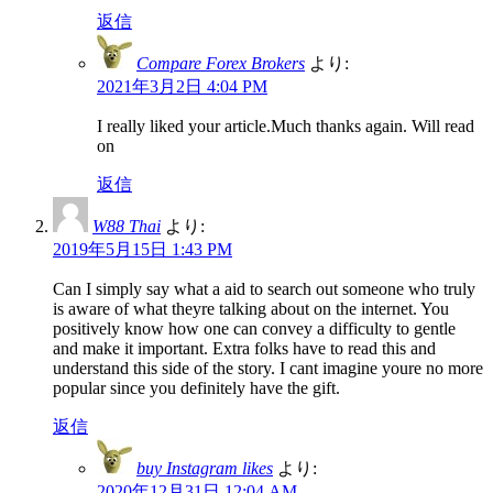
返信
Compare Forex Brokers
より:
2021年3月2日 4:04 PM
I really liked your article.Much thanks again. Will read
on
返信
W88 Thai
より:
2019年5月15日 1:43 PM
Can I simply say what a aid to search out someone who truly
is aware of what theyre talking about on the internet. You
positively know how one can convey a difficulty to gentle
and make it important. Extra folks have to read this and
understand this side of the story. I cant imagine youre no more
popular since you definitely have the gift.
返信
buy Instagram likes
より:
2020年12月31日 12:04 AM