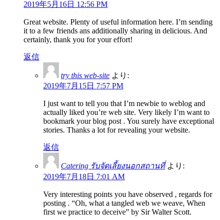
2019年5月16日 12:56 PM
Great website. Plenty of useful information here. I’m sending
it to a few friends ans additionally sharing in delicious. And
certainly, thank you for your effort!
返信
try this web-site
より:
2019年7月15日 7:57 PM
I just want to tell you that I’m newbie to weblog and
actually liked you’re web site. Very likely I’m want to
bookmark your blog post . You surely have exceptional
stories. Thanks a lot for revealing your website.
返信
Catering รับจัดเลี้ยงนอกสถานที่
より:
2019年7月18日 7:01 AM
Very interesting points you have observed , regards for
posting . “Oh, what a tangled web we weave, When
first we practice to deceive” by Sir Walter Scott.