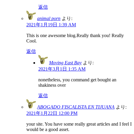
返信
animal porn
より:
2021年1月19日 1:39 AM
This is one awesome blog.Really thank you! Really
Cool.
返信
Moving East Bay
より:
2021年3月1日 1:35 AM
nonetheless, you command get bought an
shakiness over
返信
ABOGADO FISCALISTA EN TIJUANA
より:
2021年1月22日 12:00 PM
your site. You have some really great articles and I feel I
would be a good asset.