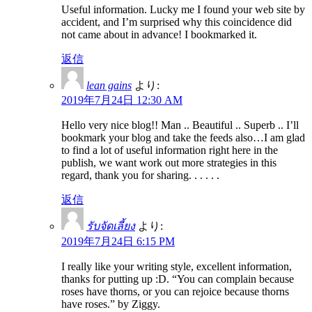
Useful information. Lucky me I found your web site by
accident, and I’m surprised why this coincidence did
not came about in advance! I bookmarked it.
返信
lean gains
より:
2019年7月24日 12:30 AM
Hello very nice blog!! Man .. Beautiful .. Superb .. I’ll
bookmark your blog and take the feeds also…I am glad
to find a lot of useful information right here in the
publish, we want work out more strategies in this
regard, thank you for sharing. . . . . .
返信
รับจัดเลี้ยง
より:
2019年7月24日 6:15 PM
I really like your writing style, excellent information,
thanks for putting up :D. “You can complain because
roses have thorns, or you can rejoice because thorns
have roses.” by Ziggy.