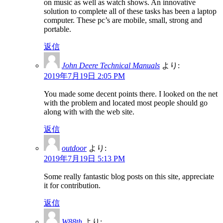
on music as well as watch shows. An innovative
solution to complete all of these tasks has been a laptop
computer. These pc’s are mobile, small, strong and
portable.
返信
John Deere Technical Manuals
より:
2019年7月19日 2:05 PM
You made some decent points there. I looked on the net
with the problem and located most people should go
along with with the web site.
返信
outdoor
より:
2019年7月19日 5:13 PM
Some really fantastic blog posts on this site, appreciate
it for contribution.
返信
W88th
より: