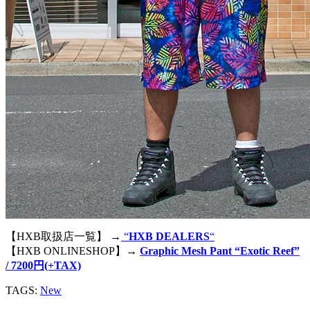
【HXB取扱店一覧】 →
“
HXB DEALERS
“
【HXB ONLINESHOP】→
Graphic Mesh Pant “Exotic Reef”
/ 7200円(+TAX)
TAGS:
New