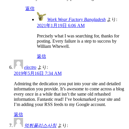
返信
Work Wear Factory Bangladesh
より:
2021年1月19日 6:06 AM
Precisely what I was searching for, thanks for
posting. Every failure is a step to success by
William Whewell.
返信
electro
より:
2019年5月16日 7:34 AM
Admiring the dedication you put into your site and detailed
information you provide. It’s awesome to come across a blog
every once in a while that isn’t the same old rehashed
information. Fantastic read! I’ve bookmarked your site and
I’m adding your RSS feeds to my Google account.
返信
먹튀폴리스사칭
より: