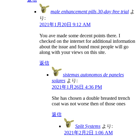
male enhancement pills 30-day free trial
よ
り:
2021年1月20日 9:12 AM
You ave made some decent points there. I
checked on the internet for additional information
about the issue and found most people will go
along with your views on this site.
返信
sistemas autonomos de paneles
solares
より:
2021年1月26日 4:36 PM
She has chosen a double breasted trench
coat was not worse then of those ones
返信
Split Systems
より:
2021年2月2日 1:06 AM