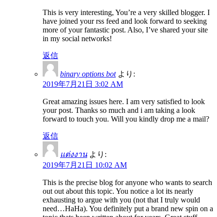
This is very interesting, You’re a very skilled blogger. I
have joined your rss feed and look forward to seeking
more of your fantastic post. Also, I’ve shared your site
in my social networks!
返信
binary options bot
より:
2019年7月21日 3:02 AM
Great amazing issues here. I am very satisfied to look
your post. Thanks so much and i am taking a look
forward to touch you. Will you kindly drop me a mail?
返信
แต่งงาน
より:
2019年7月21日 10:02 AM
This is the precise blog for anyone who wants to search
out out about this topic. You notice a lot its nearly
exhausting to argue with you (not that I truly would
need…HaHa). You definitely put a brand new spin on a