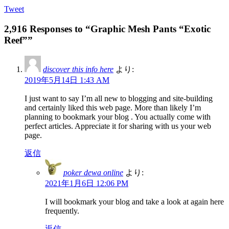
Tweet
2,916 Responses to “Graphic Mesh Pants “Exotic
Reef””
discover this info here
より:
2019年5月14日 1:43 AM
I just want to say I’m all new to blogging and site-building
and certainly liked this web page. More than likely I’m
planning to bookmark your blog . You actually come with
perfect articles. Appreciate it for sharing with us your web
page.
返信
poker dewa online
より:
2021年1月6日 12:06 PM
I will bookmark your blog and take a look at again here
frequently.
返信