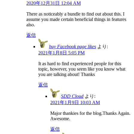
2020年12月31日 12:04 AM
There as noticeably a bundle to find out about this. I
assume you made certain beneficial things in features
also.
返信
buy Facebook page likes
より:
2021年1月8日 5:05 PM
It as hard to find experienced people for this
topic, however, you seem like you know what
you are talking about! Thanks
返信
SDD Cloud
より:
2021年1月9日 10:03 AM
Major thankies for the blog.Thanks Again.
Awesome.
返信