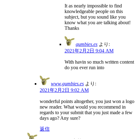
It as nearly impossible to find
knowledgeable people on this
subject, but you sound like you
know what you are talking about!
Thanks
gumbies.es
より:
2021年2月2日 9:04 AM
With havin so much written content
do you ever run into
www.gumbies.es
より:
2021年2月2日 9:02 AM
wonderful points altogether, you just won a logo
new reader. What would you recommend in
regards to your submit that you just made a few
days ago? Any sure?
返信