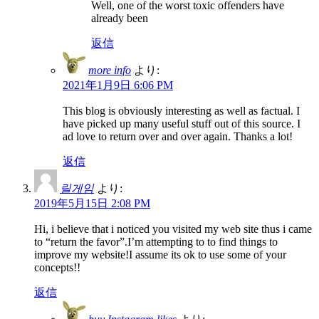
Well, one of the worst toxic offenders have
already been
返信
more info
より:
2021年1月9日 6:06 PM
This blog is obviously interesting as well as factual. I
have picked up many useful stuff out of this source. I
ad love to return over and over again. Thanks a lot!
返信
릴게임
より:
2019年5月15日 2:08 PM
Hi, i believe that i noticed you visited my web site thus i came
to “return the favor”.I’m attempting to to find things to
improve my website!I assume its ok to use some of your
concepts!!
返信