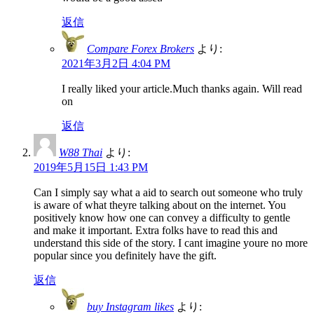
返信
Compare Forex Brokers
より:
2021年3月2日 4:04 PM
I really liked your article.Much thanks again. Will read
on
返信
W88 Thai
より:
2019年5月15日 1:43 PM
Can I simply say what a aid to search out someone who truly
is aware of what theyre talking about on the internet. You
positively know how one can convey a difficulty to gentle
and make it important. Extra folks have to read this and
understand this side of the story. I cant imagine youre no more
popular since you definitely have the gift.
返信
buy Instagram likes
より: