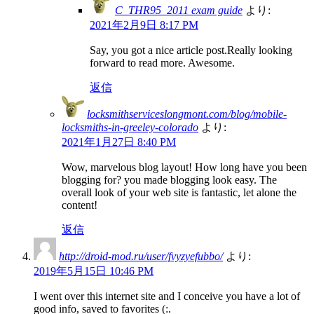
C_THR95_2011 exam guide
より:
2021年2月9日 8:17 PM
Say, you got a nice article post.Really looking
forward to read more. Awesome.
返信
locksmithserviceslongmont.com/blog/mobile-
locksmiths-in-greeley-colorado
より:
2021年1月27日 8:40 PM
Wow, marvelous blog layout! How long have you been
blogging for? you made blogging look easy. The
overall look of your web site is fantastic, let alone the
content!
返信
http://droid-mod.ru/user/fvyzyefubbo/
より:
2019年5月15日 10:46 PM
I went over this internet site and I conceive you have a lot of
good info, saved to favorites (:.