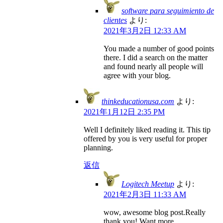
software para seguimiento de
clientes
より:
2021年3月2日 12:33 AM
You made a number of good points
there. I did a search on the matter
and found nearly all people will
agree with your blog.
thinkeducationusa.com
より:
2021年1月12日 2:35 PM
Well I definitely liked reading it. This tip
offered by you is very useful for proper
planning.
返信
Logitech Meetup
より:
2021年2月3日 11:33 AM
wow, awesome blog post.Really
thank you! Want more.