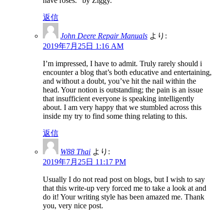
have roses.” by Ziggy.
返信
John Deere Repair Manuals
より:
2019年7月25日 1:16 AM
I’m impressed, I have to admit. Truly rarely should i
encounter a blog that’s both educative and entertaining,
and without a doubt, you’ve hit the nail within the
head. Your notion is outstanding; the pain is an issue
that insufficient everyone is speaking intelligently
about. I am very happy that we stumbled across this
inside my try to find some thing relating to this.
返信
W88 Thai
より:
2019年7月25日 11:17 PM
Usually I do not read post on blogs, but I wish to say
that this write-up very forced me to take a look at and
do it! Your writing style has been amazed me. Thank
you, very nice post.