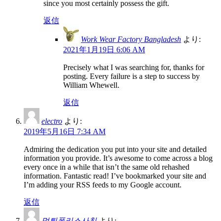
since you most certainly possess the gift.
返信
Work Wear Factory Bangladesh
より:
2021年1月19日 6:06 AM
Precisely what I was searching for, thanks for
posting. Every failure is a step to success by
William Whewell.
返信
electro
より:
2019年5月16日 7:34 AM
Admiring the dedication you put into your site and detailed
information you provide. It’s awesome to come across a blog
every once in a while that isn’t the same old rehashed
information. Fantastic read! I’ve bookmarked your site and
I’m adding your RSS feeds to my Google account.
返信
먹튀폴리스사칭
より: