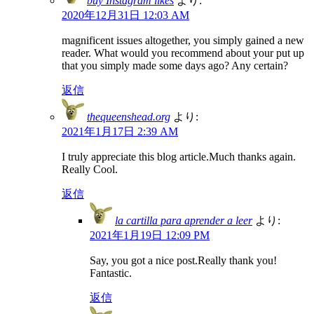
buy Instagram likes
より:
2020年12月31日 12:03 AM
magnificent issues altogether, you simply gained a new
reader. What would you recommend about your put up
that you simply made some days ago? Any certain?
返信
thequeenshead.org
より:
2021年1月17日 2:39 AM
I truly appreciate this blog article.Much thanks again.
Really Cool.
返信
la cartilla para aprender a leer
より:
2021年1月19日 12:09 PM
Say, you got a nice post.Really thank you!
Fantastic.
返信