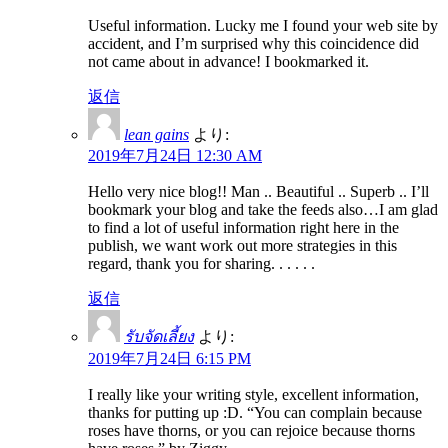
Useful information. Lucky me I found your web site by
accident, and I’m surprised why this coincidence did
not came about in advance! I bookmarked it.
返信
lean gains
より:
2019年7月24日 12:30 AM
Hello very nice blog!! Man .. Beautiful .. Superb .. I’ll
bookmark your blog and take the feeds also…I am glad
to find a lot of useful information right here in the
publish, we want work out more strategies in this
regard, thank you for sharing. . . . . .
返信
รับจัดเลี้ยง
より:
2019年7月24日 6:15 PM
I really like your writing style, excellent information,
thanks for putting up :D. “You can complain because
roses have thorns, or you can rejoice because thorns