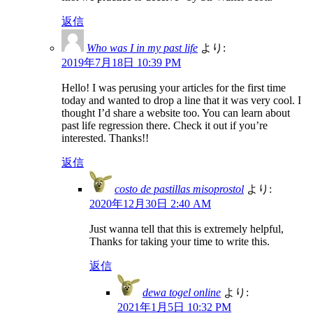
返信
Who was I in my past life
より:
2019年7月18日 10:39 PM
Hello! I was perusing your articles for the first time
today and wanted to drop a line that it was very cool. I
thought I’d share a website too. You can learn about
past life regression there. Check it out if you’re
interested. Thanks!!
返信
costo de pastillas misoprostol
より:
2020年12月30日 2:40 AM
Just wanna tell that this is extremely helpful,
Thanks for taking your time to write this.
返信
dewa togel online
より:
2021年1月5日 10:32 PM