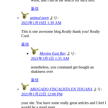
week, and I am at the search for such info.
返信
animal porn
より:
2021年1月19日 1:39 AM
This is one awesome blog.Really thank you! Really
Cool.
返信
Moving East Bay
より:
2021年3月1日 1:35 AM
nonetheless, you command get bought an
shakiness over
返信
ABOGADO FISCALISTA EN TIJUANA
より:
2021年1月22日 12:00 PM
your site. You have some really great articles and I feel I
would be a good asset.