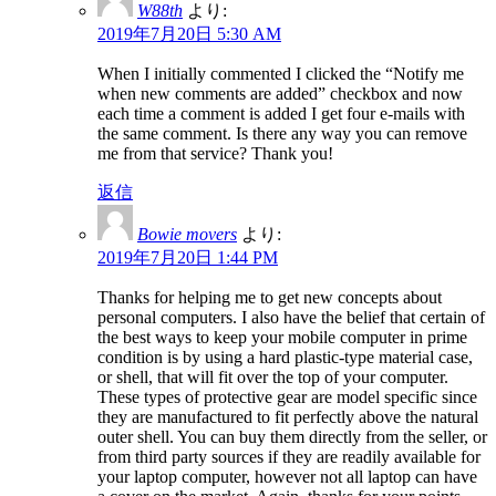
W88th
より:
2019年7月20日 5:30 AM
When I initially commented I clicked the “Notify me
when new comments are added” checkbox and now
each time a comment is added I get four e-mails with
the same comment. Is there any way you can remove
me from that service? Thank you!
返信
Bowie movers
より:
2019年7月20日 1:44 PM
Thanks for helping me to get new concepts about
personal computers. I also have the belief that certain of
the best ways to keep your mobile computer in prime
condition is by using a hard plastic-type material case,
or shell, that will fit over the top of your computer.
These types of protective gear are model specific since
they are manufactured to fit perfectly above the natural
outer shell. You can buy them directly from the seller, or
from third party sources if they are readily available for
your laptop computer, however not all laptop can have