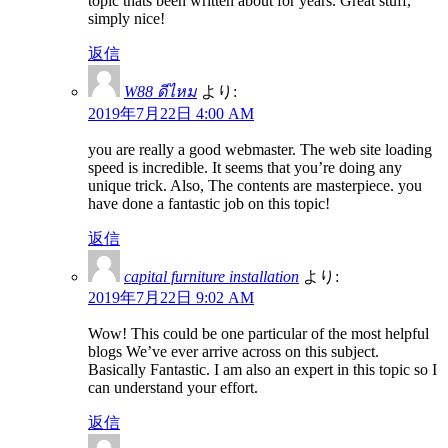
topic thats been written about for years. Great stuff,
simply nice!
返信
W88 ดีไหม
より:
2019年7月22日 4:00 AM
you are really a good webmaster. The web site loading
speed is incredible. It seems that you’re doing any
unique trick. Also, The contents are masterpiece. you
have done a fantastic job on this topic!
返信
capital furniture installation
より:
2019年7月22日 9:02 AM
Wow! This could be one particular of the most helpful
blogs We’ve ever arrive across on this subject.
Basically Fantastic. I am also an expert in this topic so I
can understand your effort.
返信