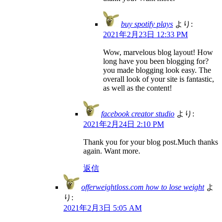
buy spotify plays
より:
2021年2月23日 12:33 PM
Wow, marvelous blog layout! How
long have you been blogging for?
you made blogging look easy. The
overall look of your site is fantastic,
as well as the content!
facebook creator studio
より:
2021年2月24日 2:10 PM
Thank you for your blog post.Much thanks
again. Want more.
返信
offerweightloss.com how to lose weight
よ
り:
2021年2月3日 5:05 AM