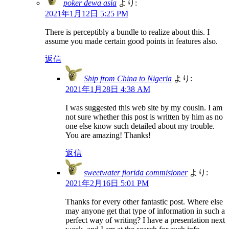
poker dewa asia
より:
2021年1月12日 5:25 PM
There is perceptibly a bundle to realize about this. I
assume you made certain good points in features also.
返信
Ship from China to Nigeria
より:
2021年1月28日 4:38 AM
I was suggested this web site by my cousin. I am
not sure whether this post is written by him as no
one else know such detailed about my trouble.
You are amazing! Thanks!
返信
sweetwater florida commisioner
より:
2021年2月16日 5:01 PM
Thanks for every other fantastic post. Where else
may anyone get that type of information in such a
perfect way of writing? I have a presentation next