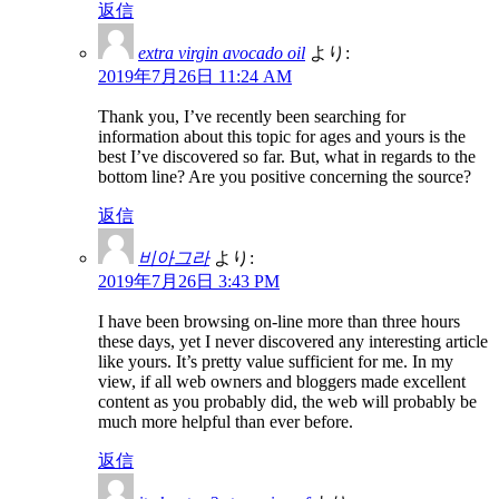
返信
extra virgin avocado oil
より:
2019年7月26日 11:24 AM
Thank you, I’ve recently been searching for
information about this topic for ages and yours is the
best I’ve discovered so far. But, what in regards to the
bottom line? Are you positive concerning the source?
返信
비아그라
より:
2019年7月26日 3:43 PM
I have been browsing on-line more than three hours
these days, yet I never discovered any interesting article
like yours. It’s pretty value sufficient for me. In my
view, if all web owners and bloggers made excellent
content as you probably did, the web will probably be
much more helpful than ever before.
返信