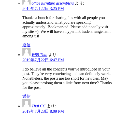
office furniture assemblers
より:
2019年7月22日 3:25 PM
Thanks a bunch for sharing this with all people you
actually understand what you are speaking
approximately! Bookmarked. Please additionally visit
my site =). We will have a hyperlink trade arrangement
among us!
返信
W88 Thai
より:
2019年7月22日 6:47 PM
I do believe all the concepts you’ve introduced in your
post. They’re very convincing and can definitely work.
Nonetheless, the posts are too short for newbies. May
you please prolong them a little from next time? Thanks
for the post.
返信
Thai CC
より:
2019年7月23日 8:09 PM