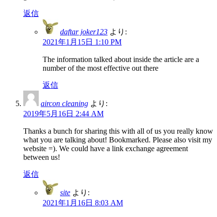
返信
daftar joker123
より:
2021年1月15日 1:10 PM
The information talked about inside the article are a
number of the most effective out there
返信
aircon cleaning
より:
2019年5月16日 2:44 AM
Thanks a bunch for sharing this with all of us you really know
what you are talking about! Bookmarked. Please also visit my
website =). We could have a link exchange agreement
between us!
返信
site
より:
2021年1月16日 8:03 AM