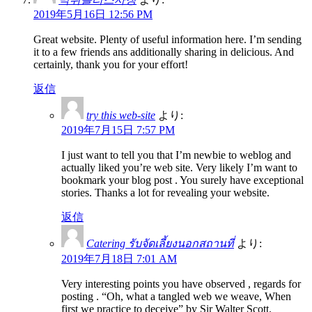
2019年5月16日 12:56 PM
Great website. Plenty of useful information here. I’m sending
it to a few friends ans additionally sharing in delicious. And
certainly, thank you for your effort!
返信
try this web-site
より:
2019年7月15日 7:57 PM
I just want to tell you that I’m newbie to weblog and
actually liked you’re web site. Very likely I’m want to
bookmark your blog post . You surely have exceptional
stories. Thanks a lot for revealing your website.
返信
Catering รับจัดเลี้ยงนอกสถานที่
より:
2019年7月18日 7:01 AM
Very interesting points you have observed , regards for
posting . “Oh, what a tangled web we weave, When
first we practice to deceive” by Sir Walter Scott.