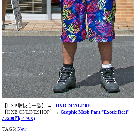
【HXB取扱店一覧】 →
“
HXB DEALERS
“
【HXB ONLINESHOP】→
Graphic Mesh Pant “Exotic Reef”
/ 7200円(+TAX)
TAGS:
New