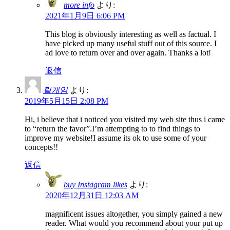
more info
より:
2021年1月9日 6:06 PM
This blog is obviously interesting as well as factual. I
have picked up many useful stuff out of this source. I
ad love to return over and over again. Thanks a lot!
返信
릴게임
より:
2019年5月15日 2:08 PM
Hi, i believe that i noticed you visited my web site thus i came
to “return the favor”.I’m attempting to to find things to
improve my website!I assume its ok to use some of your
concepts!!
返信
buy Instagram likes
より:
2020年12月31日 12:03 AM
magnificent issues altogether, you simply gained a new
reader. What would you recommend about your put up