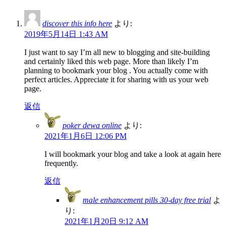
discover this info here
より:
2019年5月14日 1:43 AM
I just want to say I’m all new to blogging and site-building
and certainly liked this web page. More than likely I’m
planning to bookmark your blog . You actually come with
perfect articles. Appreciate it for sharing with us your web
page.
返信
poker dewa online
より:
2021年1月6日 12:06 PM
I will bookmark your blog and take a look at again here
frequently.
返信
male enhancement pills 30-day free trial
よ
り:
2021年1月20日 9:12 AM