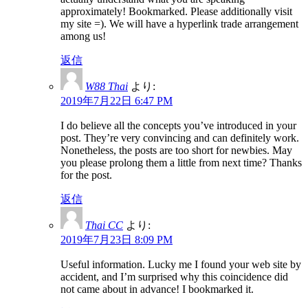
approximately! Bookmarked. Please additionally visit
my site =). We will have a hyperlink trade arrangement
among us!
返信
W88 Thai
より:
2019年7月22日 6:47 PM
I do believe all the concepts you’ve introduced in your
post. They’re very convincing and can definitely work.
Nonetheless, the posts are too short for newbies. May
you please prolong them a little from next time? Thanks
for the post.
返信
Thai CC
より:
2019年7月23日 8:09 PM
Useful information. Lucky me I found your web site by
accident, and I’m surprised why this coincidence did
not came about in advance! I bookmarked it.