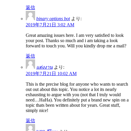
返信
binary options bot
より:
2019年7月21日 3:02 AM
Great amazing issues here. I am very satisfied to look
your post. Thanks so much and i am taking a look
forward to touch you. Will you kindly drop me a mail?
返信
แต่งงาน
より:
2019年7月21日 10:02 AM
This is the precise blog for anyone who wants to search
out out about this topic. You notice a lot its nearly
exhausting to argue with you (not that I truly would
need…HaHa). You definitely put a brand new spin on a
topic thats been written about for years. Great stuff,
simply nice!
返信