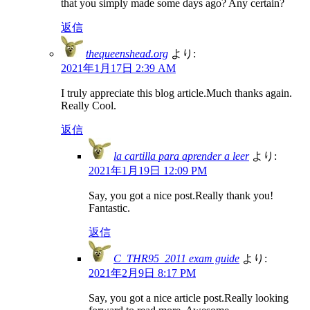
that you simply made some days ago? Any certain?
返信
thequeenshead.org
より:
2021年1月17日 2:39 AM
I truly appreciate this blog article.Much thanks again.
Really Cool.
返信
la cartilla para aprender a leer
より:
2021年1月19日 12:09 PM
Say, you got a nice post.Really thank you!
Fantastic.
返信
C_THR95_2011 exam guide
より:
2021年2月9日 8:17 PM
Say, you got a nice article post.Really looking