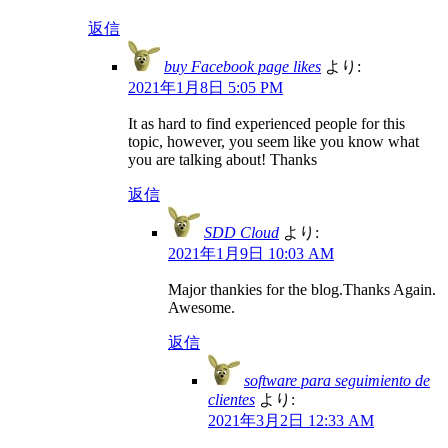
返信
buy Facebook page likes
より:
2021年1月8日 5:05 PM
It as hard to find experienced people for this
topic, however, you seem like you know what
you are talking about! Thanks
返信
SDD Cloud
より:
2021年1月9日 10:03 AM
Major thankies for the blog.Thanks Again.
Awesome.
返信
software para seguimiento de
clientes
より:
2021年3月2日 12:33 AM