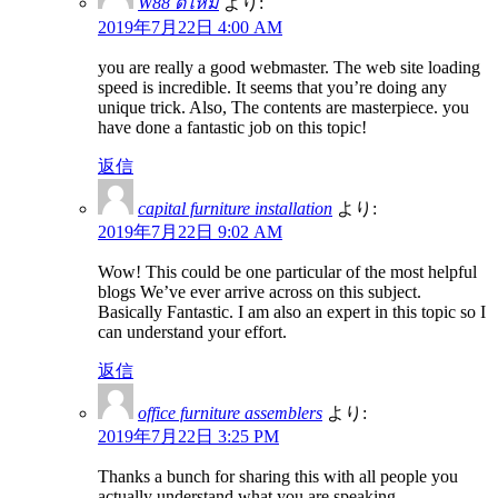
W88 ดีไหม
より:
2019年7月22日 4:00 AM
you are really a good webmaster. The web site loading
speed is incredible. It seems that you’re doing any
unique trick. Also, The contents are masterpiece. you
have done a fantastic job on this topic!
返信
capital furniture installation
より:
2019年7月22日 9:02 AM
Wow! This could be one particular of the most helpful
blogs We’ve ever arrive across on this subject.
Basically Fantastic. I am also an expert in this topic so I
can understand your effort.
返信
office furniture assemblers
より:
2019年7月22日 3:25 PM
Thanks a bunch for sharing this with all people you
actually understand what you are speaking