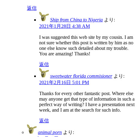
返信
Ship from China to Nigeria
より:
2021年1月28日 4:38 AM
I was suggested this web site by my cousin. I am
not sure whether this post is written by him as no
one else know such detailed about my trouble.
You are amazing! Thanks!
返信
sweetwater florida commisioner
より:
2021年2月16日 5:01 PM
Thanks for every other fantastic post. Where else
may anyone get that type of information in such a
perfect way of writing? I have a presentation next
week, and I am at the search for such info.
返信
animal porn
より: