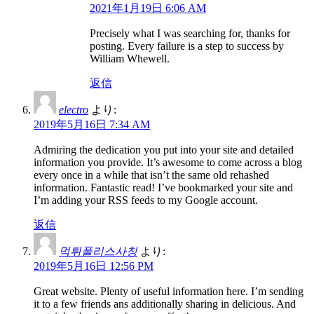
2021年1月19日 6:06 AM
Precisely what I was searching for, thanks for
posting. Every failure is a step to success by
William Whewell.
返信
electro
より:
2019年5月16日 7:34 AM
Admiring the dedication you put into your site and detailed
information you provide. It’s awesome to come across a blog
every once in a while that isn’t the same old rehashed
information. Fantastic read! I’ve bookmarked your site and
I’m adding your RSS feeds to my Google account.
返信
먹튀폴리스사칭
より:
2019年5月16日 12:56 PM
Great website. Plenty of useful information here. I’m sending
it to a few friends ans additionally sharing in delicious. And