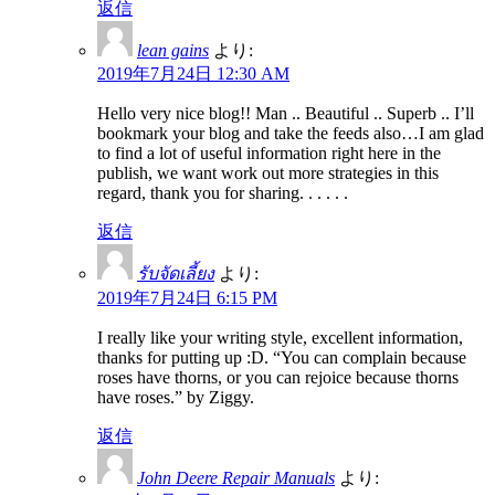
返信
lean gains
より:
2019年7月24日 12:30 AM
Hello very nice blog!! Man .. Beautiful .. Superb .. I’ll
bookmark your blog and take the feeds also…I am glad
to find a lot of useful information right here in the
publish, we want work out more strategies in this
regard, thank you for sharing. . . . . .
返信
รับจัดเลี้ยง
より:
2019年7月24日 6:15 PM
I really like your writing style, excellent information,
thanks for putting up :D. “You can complain because
roses have thorns, or you can rejoice because thorns
have roses.” by Ziggy.
返信
John Deere Repair Manuals
より: