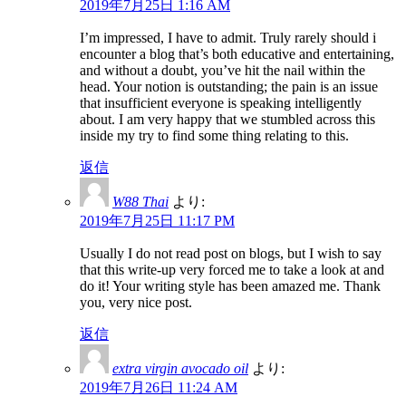
2019年7月25日 1:16 AM
I’m impressed, I have to admit. Truly rarely should i
encounter a blog that’s both educative and entertaining,
and without a doubt, you’ve hit the nail within the
head. Your notion is outstanding; the pain is an issue
that insufficient everyone is speaking intelligently
about. I am very happy that we stumbled across this
inside my try to find some thing relating to this.
返信
W88 Thai
より:
2019年7月25日 11:17 PM
Usually I do not read post on blogs, but I wish to say
that this write-up very forced me to take a look at and
do it! Your writing style has been amazed me. Thank
you, very nice post.
返信
extra virgin avocado oil
より:
2019年7月26日 11:24 AM