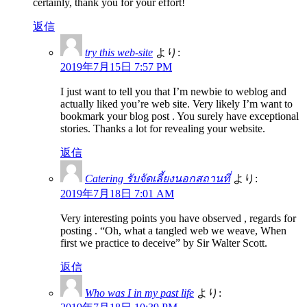
certainly, thank you for your effort!
返信
try this web-site
より:
2019年7月15日 7:57 PM
I just want to tell you that I’m newbie to weblog and
actually liked you’re web site. Very likely I’m want to
bookmark your blog post . You surely have exceptional
stories. Thanks a lot for revealing your website.
返信
Catering รับจัดเลี้ยงนอกสถานที่
より:
2019年7月18日 7:01 AM
Very interesting points you have observed , regards for
posting . “Oh, what a tangled web we weave, When
first we practice to deceive” by Sir Walter Scott.
返信
Who was I in my past life
より: