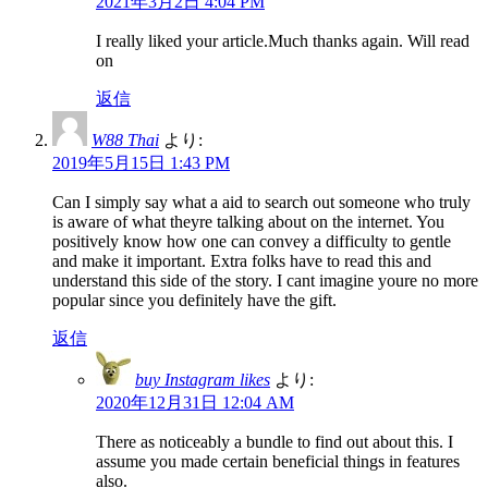
2021年3月2日 4:04 PM
I really liked your article.Much thanks again. Will read
on
返信
W88 Thai
より:
2019年5月15日 1:43 PM
Can I simply say what a aid to search out someone who truly
is aware of what theyre talking about on the internet. You
positively know how one can convey a difficulty to gentle
and make it important. Extra folks have to read this and
understand this side of the story. I cant imagine youre no more
popular since you definitely have the gift.
返信
buy Instagram likes
より:
2020年12月31日 12:04 AM
There as noticeably a bundle to find out about this. I
assume you made certain beneficial things in features
also.