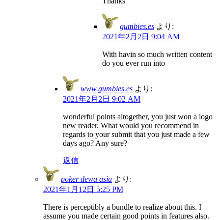
Thanks
gumbies.es
より:
2021年2月2日 9:04 AM
With havin so much written content
do you ever run into
www.gumbies.es
より:
2021年2月2日 9:02 AM
wonderful points altogether, you just won a logo
new reader. What would you recommend in
regards to your submit that you just made a few
days ago? Any sure?
返信
poker dewa asia
より:
2021年1月12日 5:25 PM
There is perceptibly a bundle to realize about this. I
assume you made certain good points in features also.