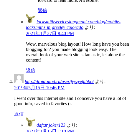
forward to read more. Awesome.
返信
locksmithserviceslongmont.com/blog/mobile-
locksmiths-in-greeley-colorado
より:
2021年1月27日 8:40 PM
Wow, marvelous blog layout! How long have you been
blogging for? you made blogging look easy. The
overall look of your web site is fantastic, let alone the
content!
返信
http://droid-mod.ru/user/fvyzyefubbo/
より:
2019年5月15日 10:46 PM
I went over this internet site and I conceive you have a lot of
good info, saved to favorites (:.
返信
daftar joker123
より:
2021年1月15日 1:10 PM