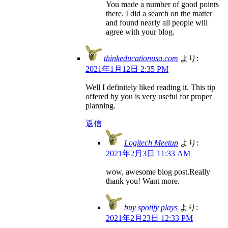
You made a number of good points
there. I did a search on the matter
and found nearly all people will
agree with your blog.
thinkeducationusa.com
より:
2021年1月12日 2:35 PM
Well I definitely liked reading it. This tip
offered by you is very useful for proper
planning.
返信
Logitech Meetup
より:
2021年2月3日 11:33 AM
wow, awesome blog post.Really
thank you! Want more.
buy spotify plays
より:
2021年2月23日 12:33 PM