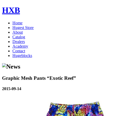
HXB
Home
Hugest Store
About
Catalog
Dealers
Academy
Contact
Hugeblocks
Graphic Mesh Pants “Exotic Reef”
2015-09-14