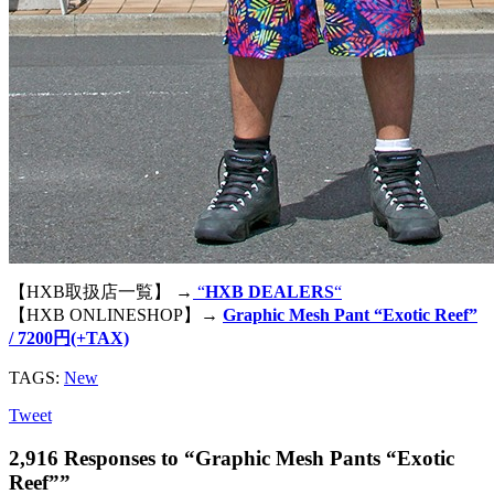
【HXB取扱店一覧】 →
“
HXB DEALERS
“
【HXB ONLINESHOP】→
Graphic Mesh Pant “Exotic Reef”
/ 7200円(+TAX)
TAGS:
New
Tweet
2,916 Responses to “Graphic Mesh Pants “Exotic
Reef””