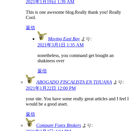
2021年1月19日 1:39 AM
This is one awesome blog.Really thank you! Really
Cool.
返信
Moving East Bay
より:
2021年3月1日 1:35 AM
nonetheless, you command get bought an
shakiness over
返信
ABOGADO FISCALISTA EN TIJUANA
より:
2021年1月22日 12:00 PM
your site. You have some really great articles and I feel I
would be a good asset.
返信
Compare Forex Brokers
より: