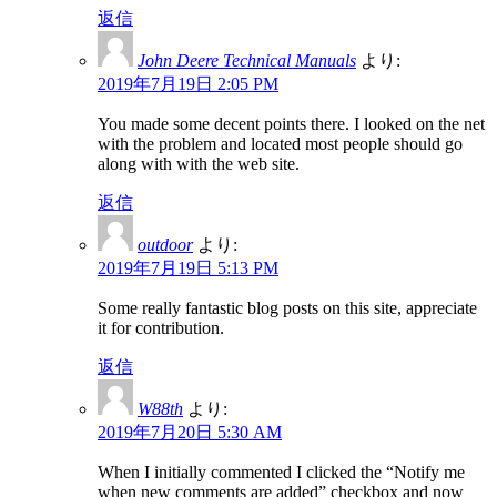
返信
John Deere Technical Manuals
より:
2019年7月19日 2:05 PM
You made some decent points there. I looked on the net
with the problem and located most people should go
along with with the web site.
返信
outdoor
より:
2019年7月19日 5:13 PM
Some really fantastic blog posts on this site, appreciate
it for contribution.
返信
W88th
より:
2019年7月20日 5:30 AM
When I initially commented I clicked the “Notify me
when new comments are added” checkbox and now