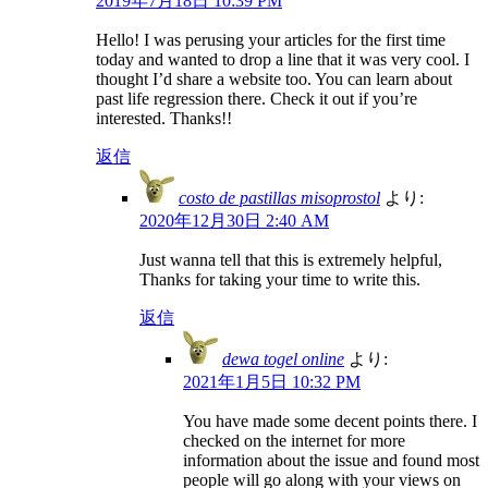
2019年7月18日 10:39 PM
Hello! I was perusing your articles for the first time
today and wanted to drop a line that it was very cool. I
thought I’d share a website too. You can learn about
past life regression there. Check it out if you’re
interested. Thanks!!
返信
costo de pastillas misoprostol
より:
2020年12月30日 2:40 AM
Just wanna tell that this is extremely helpful,
Thanks for taking your time to write this.
返信
dewa togel online
より:
2021年1月5日 10:32 PM
You have made some decent points there. I
checked on the internet for more
information about the issue and found most
people will go along with your views on