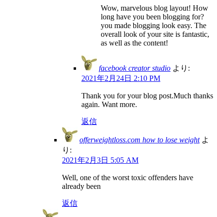
Wow, marvelous blog layout! How
long have you been blogging for?
you made blogging look easy. The
overall look of your site is fantastic,
as well as the content!
facebook creator studio
より:
2021年2月24日 2:10 PM
Thank you for your blog post.Much thanks
again. Want more.
返信
offerweightloss.com how to lose weight
よ
り:
2021年2月3日 5:05 AM
Well, one of the worst toxic offenders have
already been
返信