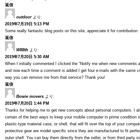
返信
outdoor
より:
2019年7月19日 5:13 PM
Some really fantastic blog posts on this site, appreciate it for contribution.
返信
W88th
より:
2019年7月20日 5:30 AM
When I initially commented I clicked the “Notify me when new comments 
and now each time a comment is added I get four e-mails with the same c
way you can remove me from that service? Thank you!
返信
Bowie movers
より:
2019年7月20日 1:44 PM
Thanks for helping me to get new concepts about personal computers. I als
certain of the best ways to keep your mobile computer in prime condition i
plastic-type material case, or shell, that will fit over the top of your compu
protective gear are model specific since they are manufactured to fit perfe
outer shell. You can buy them directly from the seller, or from third party s