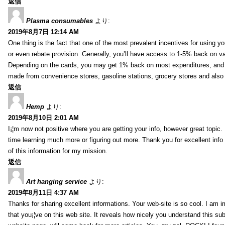
返信
Plasma consumables
より:
2019年8月7日 12:14 AM
One thing is the fact that one of the most prevalent incentives for using y
or even rebate provision. Generally, you’ll have access to 1-5% back on v
Depending on the cards, you may get 1% back on most expenditures, and 
made from convenience stores, gasoline stations, grocery stores and als
返信
Hemp
より:
2019年8月10日 2:01 AM
I¡¦m now not positive where you are getting your info, however great topic
time learning much more or figuring out more. Thank you for excellent info 
of this information for my mission.
返信
Art hanging service
より:
2019年8月11日 4:37 AM
Thanks for sharing excellent informations. Your web-site is so cool. I am 
that you¡¦ve on this web site. It reveals how nicely you understand this s