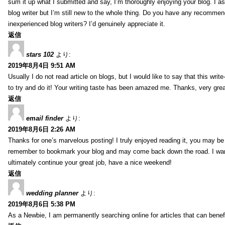
sum it up what I submitted and say, I’m thoroughly enjoying your blog. I as
blog writer but I’m still new to the whole thing. Do you have any recommen
inexperienced blog writers? I’d genuinely appreciate it.
返信
stars 102
より:
2019年8月4日 9:51 AM
Usually I do not read article on blogs, but I would like to say that this wri
to try and do it! Your writing taste has been amazed me. Thanks, very great
返信
email finder
より:
2019年8月6日 2:26 AM
Thanks for one’s marvelous posting! I truly enjoyed reading it, you may be a
remember to bookmark your blog and may come back down the road. I wan
ultimately continue your great job, have a nice weekend!
返信
wedding planner
より:
2019年8月6日 5:38 PM
As a Newbie, I am permanently searching online for articles that can bene