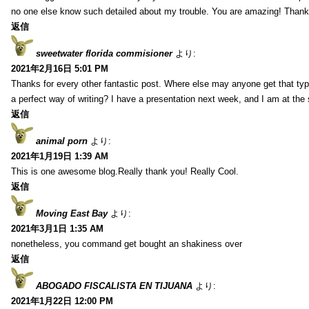
no one else know such detailed about my trouble. You are amazing! Thank
返信
sweetwater florida commisioner
より:
2021年2月16日 5:01 PM
Thanks for every other fantastic post. Where else may anyone get that typ
a perfect way of writing? I have a presentation next week, and I am at the 
返信
animal porn
より:
2021年1月19日 1:39 AM
This is one awesome blog.Really thank you! Really Cool.
返信
Moving East Bay
より:
2021年3月1日 1:35 AM
nonetheless, you command get bought an shakiness over
返信
ABOGADO FISCALISTA EN TIJUANA
より:
2021年1月22日 12:00 PM