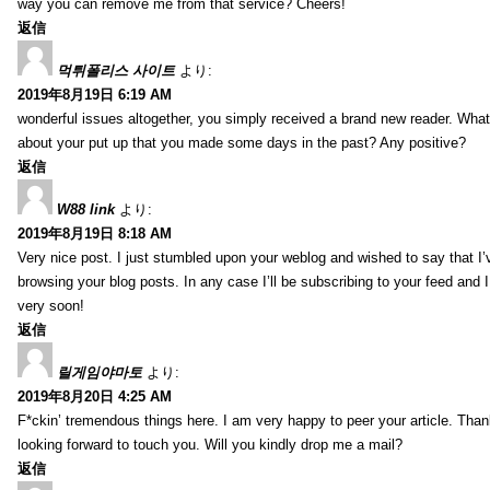
way you can remove me from that service? Cheers!
返信
먹튀폴리스 사이트
より:
2019年8月19日 6:19 AM
wonderful issues altogether, you simply received a brand new reader. Wha
about your put up that you made some days in the past? Any positive?
返信
W88 link
より:
2019年8月19日 8:18 AM
Very nice post. I just stumbled upon your weblog and wished to say that I’
browsing your blog posts. In any case I’ll be subscribing to your feed and 
very soon!
返信
릴게임야마토
より:
2019年8月20日 4:25 AM
F*ckin’ tremendous things here. I am very happy to peer your article. Than
looking forward to touch you. Will you kindly drop me a mail?
返信