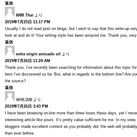
返信
W88 Thai
より:
2019年7月25日 11:17 PM
Usually I do not read post on blogs, but I wish to say that this write-up ve
look at and do it! Your writing style has been amazed me. Thank you, very
返信
extra virgin avocado oil
より:
2019年7月26日 11:24 AM
Thank you, I’ve recently been searching for information about this topic fo
best I’ve discovered so far. But, what in regards to the bottom line? Are y
the source?
返信
비아그라
より:
2019年7月26日 3:43 PM
I have been browsing on-line more than three hours these days, yet I neve
interesting article like yours. It’s pretty value sufficient for me. In my view
bloggers made excellent content as you probably did, the web will probabl
than ever before.