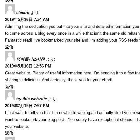
返信
electro
より:
2019年5月16日 7:34 AM
Admiring the dedication you put into your site and detailed information yo
to come across a blog every once in a while that isn’t the same old rehash
Fantastic read! I’ve bookmarked your site and I’m adding your RSS feeds
返信
먹튀폴리스사칭
より:
2019年5月16日 12:56 PM
Great website. Plenty of useful information here. I’m sending it to a few fri
sharing in delicious. And certainly, thank you for your effort!
返信
try this web-site
より:
2019年7月15日 7:57 PM
I just want to tell you that I’m newbie to weblog and actually liked you’re we
want to bookmark your blog post . You surely have exceptional stories. Tha
your website.
返信