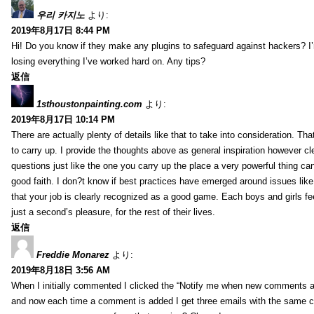
우리 카지노
より:
2019年8月17日 8:44 PM
Hi! Do you know if they make any plugins to safeguard against hackers? I
losing everything I’ve worked hard on. Any tips?
返信
1sthoustonpainting.com
より:
2019年8月17日 10:14 PM
There are actually plenty of details like that to take into consideration. Tha
to carry up. I provide the thoughts above as general inspiration however cle
questions just like the one you carry up the place a very powerful thing ca
good faith. I don?t know if best practices have emerged around issues like 
that your job is clearly recognized as a good game. Each boys and girls fe
just a second’s pleasure, for the rest of their lives.
返信
Freddie Monarez
より:
2019年8月18日 3:56 AM
When I initially commented I clicked the “Notify me when new comments 
and now each time a comment is added I get three emails with the same 