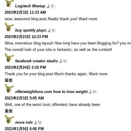
Logitech Meetup
より:
2021年2月3日 11:33 AM
wow, awesome blog post.Really thank you! Want more.
buy spotify plays
より:
2021年2月23日 12:33 PM
Wow, marvelous blog layout! How long have you been blogging for? you m
The overall look of your site is fantastic, as well as the content!
facebook creator studio
より:
2021年2月24日 2:10 PM
Thank you for your blog post.Much thanks again. Want more.
返信
offerweightloss.com how to lose weight
より:
2021年2月3日 5:05 AM
Well, one of the worst toxic offenders have already been
返信
more info
より:
2021年1月9日 6:06 PM