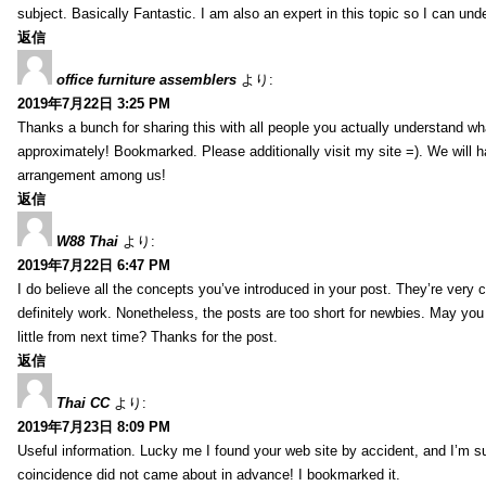
subject. Basically Fantastic. I am also an expert in this topic so I can unde
返信
office furniture assemblers
より:
2019年7月22日 3:25 PM
Thanks a bunch for sharing this with all people you actually understand w
approximately! Bookmarked. Please additionally visit my site =). We will h
arrangement among us!
返信
W88 Thai
より:
2019年7月22日 6:47 PM
I do believe all the concepts you’ve introduced in your post. They’re very
definitely work. Nonetheless, the posts are too short for newbies. May yo
little from next time? Thanks for the post.
返信
Thai CC
より:
2019年7月23日 8:09 PM
Useful information. Lucky me I found your web site by accident, and I’m s
coincidence did not came about in advance! I bookmarked it.