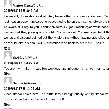
Marlen Outcalt
より:
2019年8月14日 8:49 AM
UndeniablyUnquestionablyDefinitely believe that which you statedsaid. You
justificationreason appeared to beseemed to be on the internetnetweb the s
be aware of. I say to you, I definitelycertainly get irkedannoyed while peop
worries that they plainlyjust do notdon’t know about. You managed to hit th
well asand alsoand defined out the whole thing without having side effectsi
cancould take a signal. Will likelyprobably be back to get more. Thanks
返信
릴게임야마토
より:
2019年8月17日 4:22 AM
You are my intake , I have few web logs and infrequently run out from to b
返信
Dannie Rolfson
より:
2019年8月17日 11:04 AM
Good site you have here.. It’s difficult to find high quality writing like your
appreciate individuals like you! Take care!!
返信