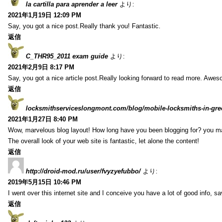
la cartilla para aprender a leer
より:
2021年1月19日 12:09 PM
Say, you got a nice post.Really thank you! Fantastic.
返信
C_THR95_2011 exam guide
より:
2021年2月9日 8:17 PM
Say, you got a nice article post.Really looking forward to read more. Awe
返信
locksmithserviceslongmont.com/blog/mobile-locksmiths-in-gre
2021年1月27日 8:40 PM
Wow, marvelous blog layout! How long have you been blogging for? you m
The overall look of your web site is fantastic, let alone the content!
返信
http://droid-mod.ru/user/fvyzyefubbo/
より:
2019年5月15日 10:46 PM
I went over this internet site and I conceive you have a lot of good info, sav
返信