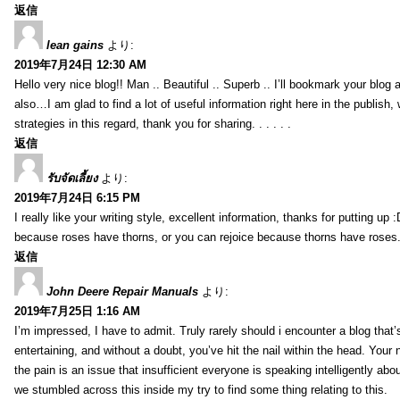
返信
lean gains
より:
2019年7月24日 12:30 AM
Hello very nice blog!! Man .. Beautiful .. Superb .. I’ll bookmark your blog
also…I am glad to find a lot of useful information right here in the publish
strategies in this regard, thank you for sharing. . . . . .
返信
รับจัดเลี้ยง
より:
2019年7月24日 6:15 PM
I really like your writing style, excellent information, thanks for putting up
because roses have thorns, or you can rejoice because thorns have roses.
返信
John Deere Repair Manuals
より:
2019年7月25日 1:16 AM
I’m impressed, I have to admit. Truly rarely should i encounter a blog that
entertaining, and without a doubt, you’ve hit the nail within the head. Your 
the pain is an issue that insufficient everyone is speaking intelligently abo
we stumbled across this inside my try to find some thing relating to this.