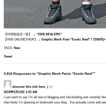
【HXB取扱店一覧】 →
“
HXB DEALERS
“
【HXB ONLINESHOP】→
Graphic Mesh Pant “Exotic Reef” / 7200円(
TAGS:
New
Tweet
2,916 Responses to “Graphic Mesh Pants “Exotic Reef””
discover this info here
より:
2019年5月14日 1:43 AM
I just want to say I’m all new to blogging and site-building and certainly li
than likely I’m planning to bookmark your blog . You actually come with per