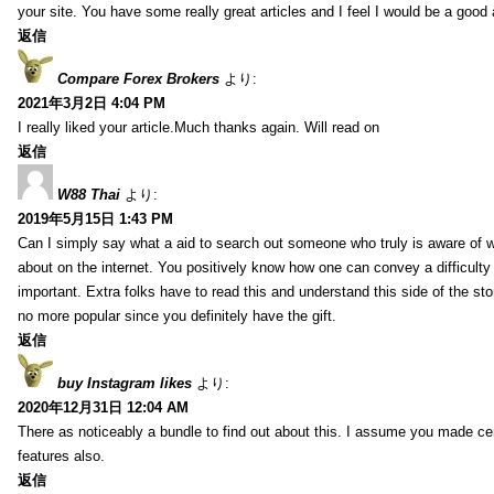
your site. You have some really great articles and I feel I would be a good 
返信
Compare Forex Brokers
より:
2021年3月2日 4:04 PM
I really liked your article.Much thanks again. Will read on
返信
W88 Thai
より:
2019年5月15日 1:43 PM
Can I simply say what a aid to search out someone who truly is aware of w
about on the internet. You positively know how one can convey a difficulty
important. Extra folks have to read this and understand this side of the sto
no more popular since you definitely have the gift.
返信
buy Instagram likes
より:
2020年12月31日 12:04 AM
There as noticeably a bundle to find out about this. I assume you made cert
features also.
返信