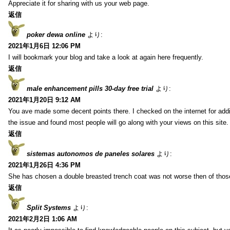
Appreciate it for sharing with us your web page.
返信
poker dewa online
より:
2021年1月6日 12:06 PM
I will bookmark your blog and take a look at again here frequently.
返信
male enhancement pills 30-day free trial
より:
2021年1月20日 9:12 AM
You ave made some decent points there. I checked on the internet for addi
the issue and found most people will go along with your views on this site.
返信
sistemas autonomos de paneles solares
より:
2021年1月26日 4:36 PM
She has chosen a double breasted trench coat was not worse then of tho
返信
Split Systems
より:
2021年2月2日 1:06 AM