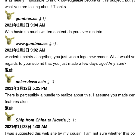
It as nearly impossible to find knowledgeable people on this subject, but 
what you are talking about! Thanks
gumbies.es
より:
2021年2月2日 9:04 AM
With havin so much written content do you ever run into
www.gumbies.es
より:
2021年2月2日 9:02 AM
wonderful points altogether, you just won a logo new reader. What would 
regards to your submit that you just made a few days ago? Any sure?
返信
poker dewa asia
より:
2021年1月12日 5:25 PM
There is perceptibly a bundle to realize about this. I assume you made cer
features also.
返信
Ship from China to Nigeria
より:
2021年1月28日 4:38 AM
I was suggested this web site by my cousin. I am not sure whether this pos