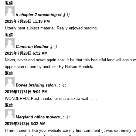
返信
it chapter 2 streaming vf
より:
2019年7月26日 11:18 PM
Utterly pent subject material, Really enjoyed reading.
返信
Cameron Beuther
より:
2019年7月28日 6:52 AM
Never, never and never again shall it be that this beautiful land will again 
oppression of one by another.’ By Nelson Mandela
返信
Bowie braiding salon
より:
2019年7月31日 9:04 PM
WONDERFUL Post.thanks for share..extra wait .. …
返信
Maryland office movers
より:
2019年8月3日 6:32 AM
Hmm it seems like your website ate my first comment (it was extremely long