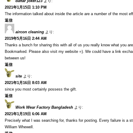
daftar joker123
より:
2021年1月15日 1:10 PM
The information talked about inside the article are a number of the most ef
返信
aircon cleaning
より:
2019年5月16日 2:44 AM
Thanks a bunch for sharing this with all of us you really know what you are
Bookmarked. Please also visit my website =). We could have a link exch
between us!
返信
site
より:
2021年1月16日 8:03 AM
since you most certainly possess the gift.
返信
Work Wear Factory Bangladesh
より:
2021年1月19日 6:06 AM
Precisely what I was searching for, thanks for posting. Every failure is a 
William Whewell.