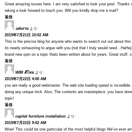
Great amazing issues here. I am very satisfied to look your post. Thanks
taking a look forward to touch you. Will you kindly drop me a mail?
返信
แต่งงาน
より:
2019年7月21日 10:02 AM
This is the precise blog for anyone who wants to search out out about this 
its nearly exhausting to argue with you (not that I truly would need…HaHa).
brand new spin on a topic thats been written about for years. Great stuff, s
返信
W88 ดีไหม
より:
2019年7月22日 4:00 AM
you are really a good webmaster. The web site loading speed is incredible.
doing any unique trick. Also, The contents are masterpiece. you have done 
topic!
返信
capital furniture installation
より:
2019年7月22日 9:02 AM
Wow! This could be one particular of the most helpful blogs We’ve ever arr