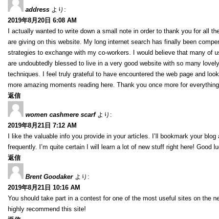
address
より:
2019年8月20日 6:08 AM
I actually wanted to write down a small note in order to thank you for all 
are giving on this website. My long internet search has finally been compe
strategies to exchange with my co-workers. I would believe that many of us 
are undoubtedly blessed to live in a very good website with so many lovely 
techniques. I feel truly grateful to have encountered the web page and loo
more amazing moments reading here. Thank you once more for everything
返信
women cashmere scarf
より:
2019年8月21日 7:12 AM
I like the valuable info you provide in your articles. I’ll bookmark your blo
frequently. I’m quite certain I will learn a lot of new stuff right here! Good l
返信
Brent Goodaker
より:
2019年8月21日 10:16 AM
You should take part in a contest for one of the most useful sites on the net
highly recommend this site!