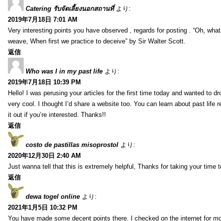
Catering รับจัดเลี้ยงนอกสถานที่
より:
2019年7月18日 7:01 AM
Very interesting points you have observed , regards for posting . “Oh, wha
weave, When first we practice to deceive” by Sir Walter Scott.
返信
Who was I in my past life
より:
2019年7月18日 10:39 PM
Hello! I was perusing your articles for the first time today and wanted to dro
very cool. I thought I’d share a website too. You can learn about past life 
it out if you’re interested. Thanks!!
返信
costo de pastillas misoprostol
より:
2020年12月30日 2:40 AM
Just wanna tell that this is extremely helpful, Thanks for taking your time to
返信
dewa togel online
より:
2021年1月5日 10:32 PM
You have made some decent points there. I checked on the internet for mo