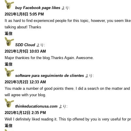
buy Facebook page likes
より:
2021年1月8日 5:05 PM
It as hard to find experienced people for this topic, however, you seem li
talking about! Thanks
返信
SDD Cloud
より:
2021年1月9日 10:03 AM
Major thankies for the blog.Thanks Again. Awesome.
返信
software para seguimiento de clientes
より:
2021年3月2日 12:33 AM
You made a number of good points there. I did a search on the matter and 
will agree with your blog.
thinkeducationusa.com
より:
2021年1月12日 2:35 PM
Well I definitely liked reading it. This tip offered by you is very useful for p
返信