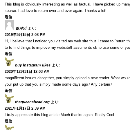
This blog is obviously interesting as well as factual. I have picked up many 
source. I ad love to return over and over again. Thanks a lot!
返信
릴게임
より:
2019年5月15日 2:08 PM
Hi, i believe that i noticed you visited my web site thus i came to “return t
to to find things to improve my website!I assume its ok to use some of yo
返信
buy Instagram likes
より:
2020年12月31日 12:03 AM
magnificent issues altogether, you simply gained a new reader. What wo
your put up that you simply made some days ago? Any certain?
返信
thequeenshead.org
より:
2021年1月17日 2:39 AM
I truly appreciate this blog article.Much thanks again. Really Cool.
返信