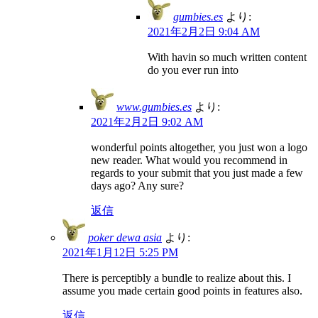
gumbies.es
より:
2021年2月2日 9:04 AM
With havin so much written content
do you ever run into
www.gumbies.es
より:
2021年2月2日 9:02 AM
wonderful points altogether, you just won a logo
new reader. What would you recommend in
regards to your submit that you just made a few
days ago? Any sure?
返信
poker dewa asia
より:
2021年1月12日 5:25 PM
There is perceptibly a bundle to realize about this. I
assume you made certain good points in features also.
返信