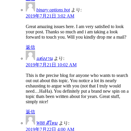
binary options bot
より:
2019年7月21日 3:02 AM
Great amazing issues here. I am very satisfied to look
your post. Thanks so much and i am taking a look
forward to touch you. Will you kindly drop me a mail?
返信
แต่งงาน
より:
2019年7月21日 10:02 AM
This is the precise blog for anyone who wants to search
out out about this topic. You notice a lot its nearly
exhausting to argue with you (not that I truly would
need…HaHa). You definitely put a brand new spin on a
topic thats been written about for years. Great stuff,
simply nice!
返信
W88 ดีไหม
より:
2019年7月22日 4:00 AM