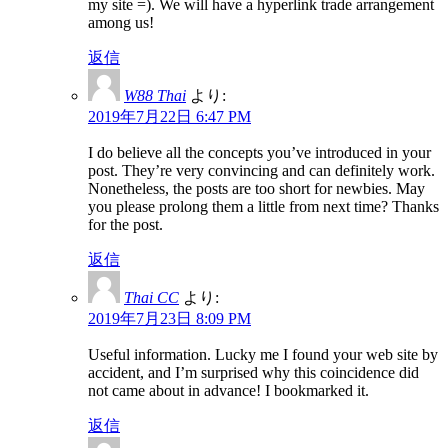
my site =). We will have a hyperlink trade arrangement
among us!
返信
W88 Thai
より:
2019年7月22日 6:47 PM
I do believe all the concepts you’ve introduced in your
post. They’re very convincing and can definitely work.
Nonetheless, the posts are too short for newbies. May
you please prolong them a little from next time? Thanks
for the post.
返信
Thai CC
より:
2019年7月23日 8:09 PM
Useful information. Lucky me I found your web site by
accident, and I’m surprised why this coincidence did
not came about in advance! I bookmarked it.
返信