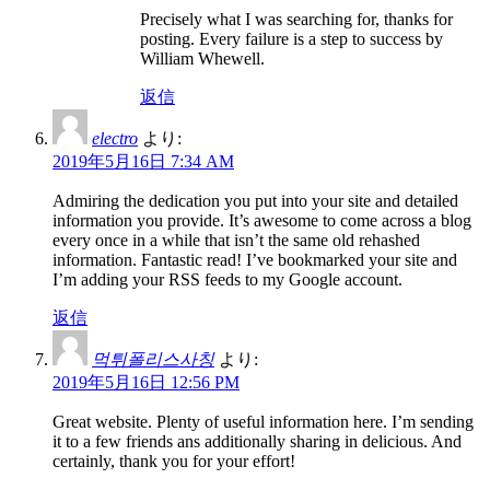
Precisely what I was searching for, thanks for
posting. Every failure is a step to success by
William Whewell.
返信
electro
より:
2019年5月16日 7:34 AM
Admiring the dedication you put into your site and detailed
information you provide. It’s awesome to come across a blog
every once in a while that isn’t the same old rehashed
information. Fantastic read! I’ve bookmarked your site and
I’m adding your RSS feeds to my Google account.
返信
먹튀폴리스사칭
より:
2019年5月16日 12:56 PM
Great website. Plenty of useful information here. I’m sending
it to a few friends ans additionally sharing in delicious. And
certainly, thank you for your effort!