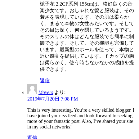
栀子花 2.2CF系列 155cmは、格好良くの音
楽少女です。おしゃれな髪と服装は、その
若さを表現しています。その肌は柔らか
く、まるで本物の女性みたいです。そして
その目は深く、何か隠しているようです。
そのスリムの体はどんな服装でも簡単に制
御できます。そして、その機能も完備して
います。最新型のホールを使って、本物と
近い感覚を提供しています。ｆカップの胸
は柔らかく、使う時もなかなかの感触を提
供できます。
返信
Movers
より:
2019年7月20日 7:08 PM
This is very interesting, You’re a very skilled blogger. I
have joined your rss feed and look forward to seeking
more of your fantastic post. Also, I’ve shared your site
in my social networks!
返信