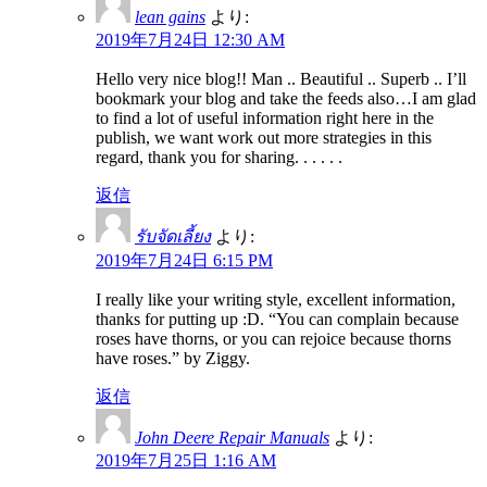
lean gains
より:
2019年7月24日 12:30 AM
Hello very nice blog!! Man .. Beautiful .. Superb .. I’ll
bookmark your blog and take the feeds also…I am glad
to find a lot of useful information right here in the
publish, we want work out more strategies in this
regard, thank you for sharing. . . . . .
返信
รับจัดเลี้ยง
より:
2019年7月24日 6:15 PM
I really like your writing style, excellent information,
thanks for putting up :D. “You can complain because
roses have thorns, or you can rejoice because thorns
have roses.” by Ziggy.
返信
John Deere Repair Manuals
より:
2019年7月25日 1:16 AM