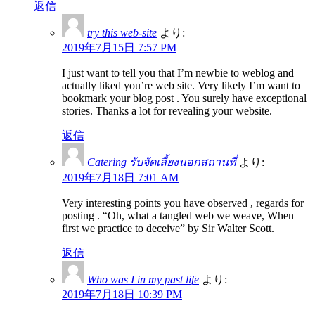
返信
try this web-site
より:
2019年7月15日 7:57 PM
I just want to tell you that I’m newbie to weblog and
actually liked you’re web site. Very likely I’m want to
bookmark your blog post . You surely have exceptional
stories. Thanks a lot for revealing your website.
返信
Catering รับจัดเลี้ยงนอกสถานที่
より:
2019年7月18日 7:01 AM
Very interesting points you have observed , regards for
posting . “Oh, what a tangled web we weave, When
first we practice to deceive” by Sir Walter Scott.
返信
Who was I in my past life
より:
2019年7月18日 10:39 PM