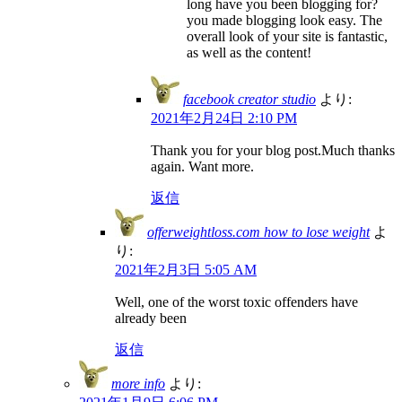
long have you been blogging for?
you made blogging look easy. The
overall look of your site is fantastic,
as well as the content!
facebook creator studio
より:
2021年2月24日 2:10 PM
Thank you for your blog post.Much thanks
again. Want more.
返信
offerweightloss.com how to lose weight
よ
り:
2021年2月3日 5:05 AM
Well, one of the worst toxic offenders have
already been
返信
more info
より: