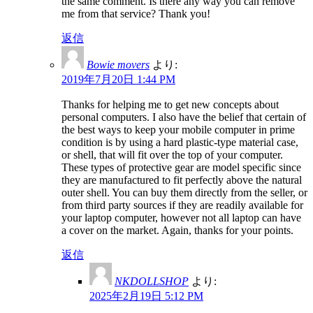
the same comment. Is there any way you can remove
me from that service? Thank you!
返信
Bowie movers
より:
2019年7月20日 1:44 PM
Thanks for helping me to get new concepts about
personal computers. I also have the belief that certain of
the best ways to keep your mobile computer in prime
condition is by using a hard plastic-type material case,
or shell, that will fit over the top of your computer.
These types of protective gear are model specific since
they are manufactured to fit perfectly above the natural
outer shell. You can buy them directly from the seller, or
from third party sources if they are readily available for
your laptop computer, however not all laptop can have
a cover on the market. Again, thanks for your points.
返信
NKDOLLSHOP
より:
2025年2月19日 5:12 PM