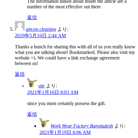
The information talked about inside the article are a
number of the most effective out there
返信
aircon cleaning
より:
2019年5月16日 2:44 AM
Thanks a bunch for sharing this with all of us you really know
what you are talking about! Bookmarked. Please also visit my
website =). We could have a link exchange agreement
between us!
返信
site
より:
2021年1月16日 8:03 AM
since you most certainly possess the gift.
返信
Work Wear Factory Bangladesh
より:
2021年1月19日 6:06 AM