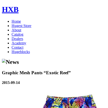
HXB
Home
Hugest Store
About
Catalog
Dealers
Academy
Contact
Hugeblocks
Graphic Mesh Pants “Exotic Reef”
2015-09-14