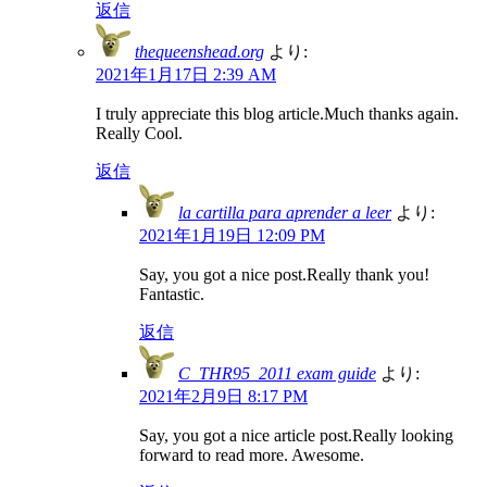
返信
thequeenshead.org
より:
2021年1月17日 2:39 AM
I truly appreciate this blog article.Much thanks again.
Really Cool.
返信
la cartilla para aprender a leer
より:
2021年1月19日 12:09 PM
Say, you got a nice post.Really thank you!
Fantastic.
返信
C_THR95_2011 exam guide
より:
2021年2月9日 8:17 PM
Say, you got a nice article post.Really looking
forward to read more. Awesome.