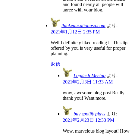
and found nearly all people will
agree with your blog.
thinkeducationusa.com
より:
2021年1月12日 2:35 PM
Well I definitely liked reading it. This tip
offered by you is very useful for proper
planning.
返信
Logitech Meetup
より:
2021年2月3日 11:33 AM
wow, awesome blog post.Really
thank you! Want more.
buy spotify plays
より:
2021年2月23日 12:33 PM
Wow, marvelous blog layout! How