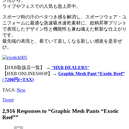
ン性から、
ライブやフェスでの人気も急上昇中。
スポーツ時の汗のベタつき感を解消し、スポーツウェア・ユ
ニフォームに最適な急速吸水速乾素材に、総柄昇華プリント
で表現したデザイン性と機能性も兼ね備えた斬新な仕上がり
です。
最先端の表現と、着ていて楽しくなる新しい感覚を是非ぜ
ひ。
【HXB取扱店一覧】 →
“
HXB DEALERS
“
【HXB ONLINESHOP】→
Graphic Mesh Pant “Exotic Reef”
/ 7200円(+TAX)
TAGS:
New
Tweet
2,916 Responses to “Graphic Mesh Pants “Exotic
Reef””