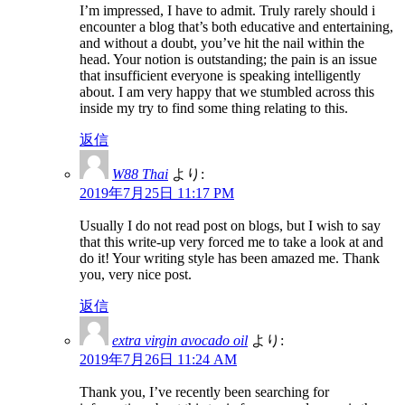
I’m impressed, I have to admit. Truly rarely should i
encounter a blog that’s both educative and entertaining,
and without a doubt, you’ve hit the nail within the
head. Your notion is outstanding; the pain is an issue
that insufficient everyone is speaking intelligently
about. I am very happy that we stumbled across this
inside my try to find some thing relating to this.
返信
W88 Thai
より:
2019年7月25日 11:17 PM
Usually I do not read post on blogs, but I wish to say
that this write-up very forced me to take a look at and
do it! Your writing style has been amazed me. Thank
you, very nice post.
返信
extra virgin avocado oil
より:
2019年7月26日 11:24 AM
Thank you, I’ve recently been searching for