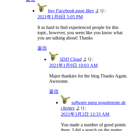
buy Facebook page likes
より:
2021年1月8日 5:05 PM
It as hard to find experienced people for this
topic, however, you seem like you know what
you are talking about! Thanks
返信
SDD Cloud
より:
2021年1月9日 10:03 AM
Major thankies for the blog.Thanks Again.
Awesome.
返信
software para seguimiento de
clientes
より:
2021年3月2日 12:33 AM
You made a number of good points
there. I did a search on the matter