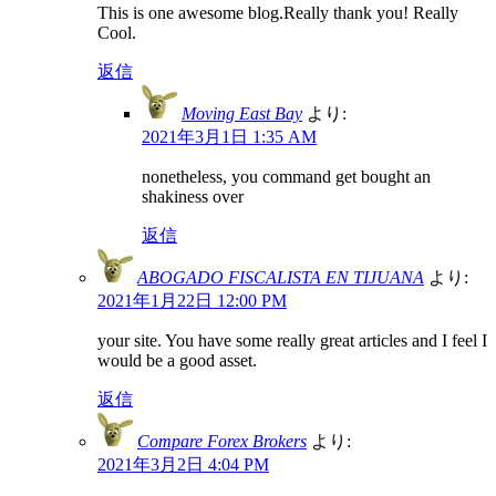
This is one awesome blog.Really thank you! Really
Cool.
返信
Moving East Bay
より:
2021年3月1日 1:35 AM
nonetheless, you command get bought an
shakiness over
返信
ABOGADO FISCALISTA EN TIJUANA
より:
2021年1月22日 12:00 PM
your site. You have some really great articles and I feel I
would be a good asset.
返信
Compare Forex Brokers
より:
2021年3月2日 4:04 PM