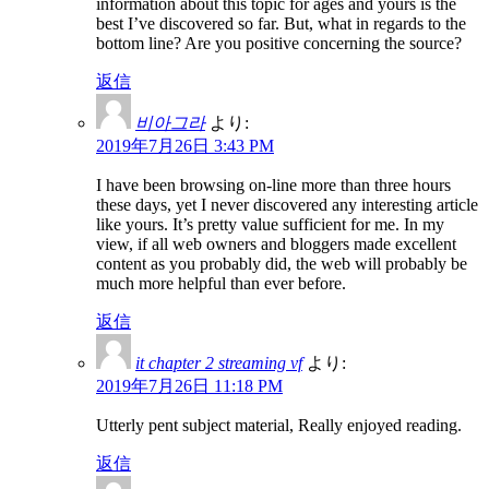
information about this topic for ages and yours is the
best I’ve discovered so far. But, what in regards to the
bottom line? Are you positive concerning the source?
返信
비아그라
より:
2019年7月26日 3:43 PM
I have been browsing on-line more than three hours
these days, yet I never discovered any interesting article
like yours. It’s pretty value sufficient for me. In my
view, if all web owners and bloggers made excellent
content as you probably did, the web will probably be
much more helpful than ever before.
返信
it chapter 2 streaming vf
より:
2019年7月26日 11:18 PM
Utterly pent subject material, Really enjoyed reading.
返信