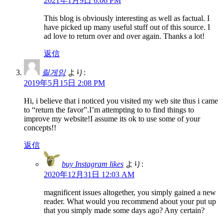
2021年1月9日 6:06 PM
This blog is obviously interesting as well as factual. I
have picked up many useful stuff out of this source. I
ad love to return over and over again. Thanks a lot!
返信
릴게임
より:
2019年5月15日 2:08 PM
Hi, i believe that i noticed you visited my web site thus i came
to “return the favor”.I’m attempting to to find things to
improve my website!I assume its ok to use some of your
concepts!!
返信
buy Instagram likes
より:
2020年12月31日 12:03 AM
magnificent issues altogether, you simply gained a new
reader. What would you recommend about your put up
that you simply made some days ago? Any certain?