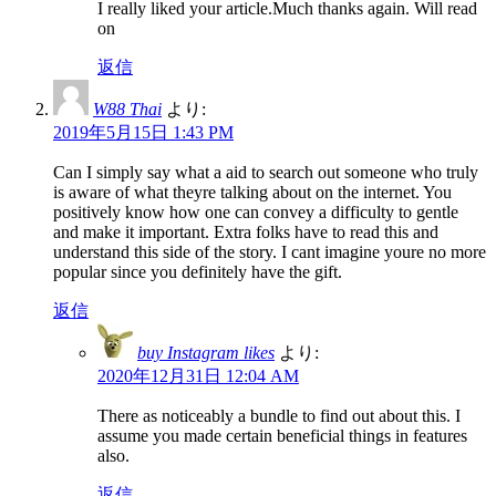
I really liked your article.Much thanks again. Will read
on
返信
W88 Thai
より:
2019年5月15日 1:43 PM
Can I simply say what a aid to search out someone who truly
is aware of what theyre talking about on the internet. You
positively know how one can convey a difficulty to gentle
and make it important. Extra folks have to read this and
understand this side of the story. I cant imagine youre no more
popular since you definitely have the gift.
返信
buy Instagram likes
より:
2020年12月31日 12:04 AM
There as noticeably a bundle to find out about this. I
assume you made certain beneficial things in features
also.
返信