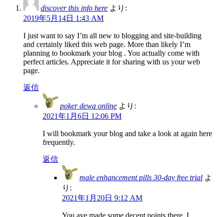
discover this info here
より:
2019年5月14日 1:43 AM
I just want to say I’m all new to blogging and site-building
and certainly liked this web page. More than likely I’m
planning to bookmark your blog . You actually come with
perfect articles. Appreciate it for sharing with us your web
page.
返信
poker dewa online
より:
2021年1月6日 12:06 PM
I will bookmark your blog and take a look at again here
frequently.
返信
male enhancement pills 30-day free trial
よ
り:
2021年1月20日 9:12 AM
You ave made some decent points there. I