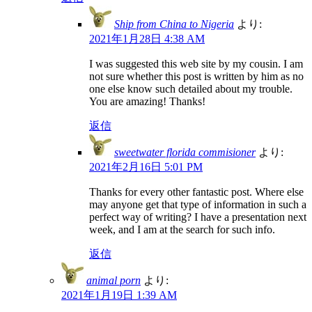
Ship from China to Nigeria
より:
2021年1月28日 4:38 AM
I was suggested this web site by my cousin. I am
not sure whether this post is written by him as no
one else know such detailed about my trouble.
You are amazing! Thanks!
返信
sweetwater florida commisioner
より:
2021年2月16日 5:01 PM
Thanks for every other fantastic post. Where else
may anyone get that type of information in such a
perfect way of writing? I have a presentation next
week, and I am at the search for such info.
返信
animal porn
より:
2021年1月19日 1:39 AM