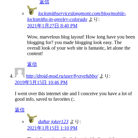
返信
locksmithserviceslongmont.com/blog/mobile-
locksmiths-in-greeley-colorado
より:
2021年1月27日 8:40 PM
Wow, marvelous blog layout! How long have you been
blogging for? you made blogging look easy. The
overall look of your web site is fantastic, let alone the
content!
返信
http://droid-mod.ru/user/fvyzyefubbo/
より:
2019年5月15日 10:46 PM
I went over this internet site and I conceive you have a lot of
good info, saved to favorites (:.
返信
daftar joker123
より:
2021年1月15日 1:10 PM