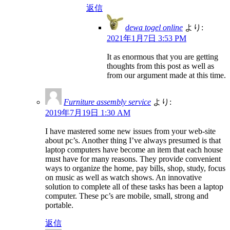
返信
dewa togel online
より:
2021年1月7日 3:53 PM
It as enormous that you are getting
thoughts from this post as well as
from our argument made at this time.
Furniture assembly service
より:
2019年7月19日 1:30 AM
I have mastered some new issues from your web-site
about pc’s. Another thing I’ve always presumed is that
laptop computers have become an item that each house
must have for many reasons. They provide convenient
ways to organize the home, pay bills, shop, study, focus
on music as well as watch shows. An innovative
solution to complete all of these tasks has been a laptop
computer. These pc’s are mobile, small, strong and
portable.
返信