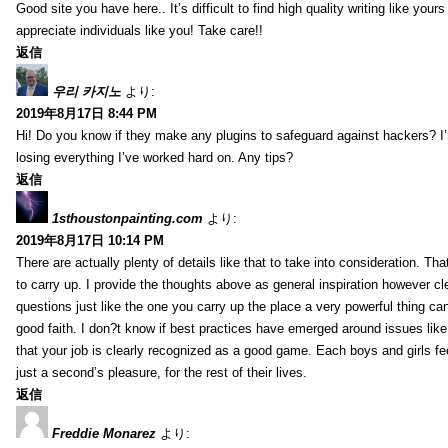
Good site you have here.. It’s difficult to find high quality writing like your
appreciate individuals like you! Take care!!
返信
우리 카지노
より:
2019年8月17日 8:44 PM
Hi! Do you know if they make any plugins to safeguard against hackers? I
losing everything I’ve worked hard on. Any tips?
返信
1sthoustonpainting.com
より:
2019年8月17日 10:14 PM
There are actually plenty of details like that to take into consideration. Tha
to carry up. I provide the thoughts above as general inspiration however cle
questions just like the one you carry up the place a very powerful thing ca
good faith. I don?t know if best practices have emerged around issues like 
that your job is clearly recognized as a good game. Each boys and girls fe
just a second’s pleasure, for the rest of their lives.
返信
Freddie Monarez
より: