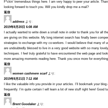
F*ckin’ tremendous things here. I am very happy to peer your article. Than
looking forward to touch you. Will you kindly drop me a mail?
返信
address
より:
2019年8月20日 6:08 AM
I actually wanted to write down a small note in order to thank you for all 
are giving on this website. My long internet search has finally been compe
strategies to exchange with my co-workers. I would believe that many of us 
are undoubtedly blessed to live in a very good website with so many lovely 
techniques. I feel truly grateful to have encountered the web page and loo
more amazing moments reading here. Thank you once more for everything
返信
women cashmere scarf
より:
2019年8月21日 7:12 AM
I like the valuable info you provide in your articles. I’ll bookmark your blo
frequently. I’m quite certain I will learn a lot of new stuff right here! Good l
返信
Brent Goodaker
より: