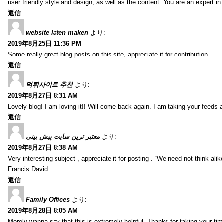
user friendly style and design, as well as the content. You are an expert in 
返信
website laten maken
より:
2019年8月25日 11:36 PM
Some really great blog posts on this site, appreciate it for contribution.
返信
먹튀사이트 추천
より:
2019年8月27日 8:31 AM
Lovely blog! I am loving it!! Will come back again. I am taking your feeds 
返信
معتبر ترین سایت پیش بینی
より:
2019年8月27日 8:38 AM
Very interesting subject , appreciate it for posting . “We need not think alik
Francis David.
返信
Family Offices
より:
2019年8月28日 8:05 AM
Merely wanna say that this is extremely helpful, Thanks for taking your time