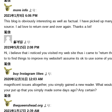
返信
more info
より:
2021年1月9日 6:06 PM
This blog is obviously interesting as well as factual. I have picked up many 
source. I ad love to return over and over again. Thanks a lot!
返信
릴게임
より:
2019年5月15日 2:08 PM
Hi, i believe that i noticed you visited my web site thus i came to “return t
to to find things to improve my website!I assume its ok to use some of yo
返信
buy Instagram likes
より:
2020年12月31日 12:03 AM
magnificent issues altogether, you simply gained a new reader. What wo
your put up that you simply made some days ago? Any certain?
返信
thequeenshead.org
より:
2021年1月17日 2:39 AM