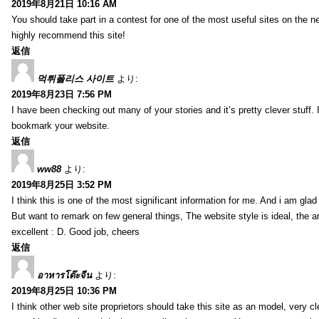
2019年8月21日 10:16 AM
You should take part in a contest for one of the most useful sites on the net
highly recommend this site!
返信
먹튀폴리스 사이트
より:
2019年8月23日 7:56 PM
I have been checking out many of your stories and it’s pretty clever stuff. 
bookmark your website.
返信
ww88
より:
2019年8月25日 3:52 PM
I think this is one of the most significant information for me. And i am glad 
But want to remark on few general things, The website style is ideal, the art
excellent : D. Good job, cheers
返信
อาหารโต๊ะจีน
より:
2019年8月25日 10:36 PM
I think other web site proprietors should take this site as an model, very 