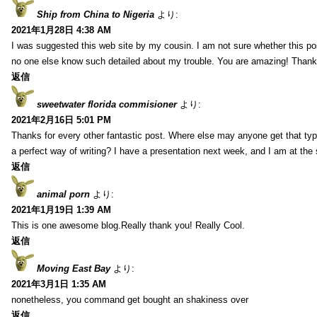
Ship from China to Nigeria
より:
2021年1月28日 4:38 AM
I was suggested this web site by my cousin. I am not sure whether this pos
no one else know such detailed about my trouble. You are amazing! Thank
返信
sweetwater florida commisioner
より:
2021年2月16日 5:01 PM
Thanks for every other fantastic post. Where else may anyone get that typ
a perfect way of writing? I have a presentation next week, and I am at the 
返信
animal porn
より:
2021年1月19日 1:39 AM
This is one awesome blog.Really thank you! Really Cool.
返信
Moving East Bay
より:
2021年3月1日 1:35 AM
nonetheless, you command get bought an shakiness over
返信