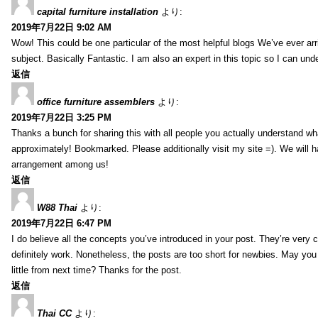
capital furniture installation
より:
2019年7月22日 9:02 AM
Wow! This could be one particular of the most helpful blogs We’ve ever arr
subject. Basically Fantastic. I am also an expert in this topic so I can unde
返信
office furniture assemblers
より:
2019年7月22日 3:25 PM
Thanks a bunch for sharing this with all people you actually understand w
approximately! Bookmarked. Please additionally visit my site =). We will h
arrangement among us!
返信
W88 Thai
より:
2019年7月22日 6:47 PM
I do believe all the concepts you’ve introduced in your post. They’re very
definitely work. Nonetheless, the posts are too short for newbies. May yo
little from next time? Thanks for the post.
返信
Thai CC
より: