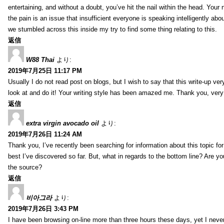
entertaining, and without a doubt, you’ve hit the nail within the head. Your 
the pain is an issue that insufficient everyone is speaking intelligently abo
we stumbled across this inside my try to find some thing relating to this.
返信
W88 Thai
より:
2019年7月25日 11:17 PM
Usually I do not read post on blogs, but I wish to say that this write-up ve
look at and do it! Your writing style has been amazed me. Thank you, very
返信
extra virgin avocado oil
より:
2019年7月26日 11:24 AM
Thank you, I’ve recently been searching for information about this topic fo
best I’ve discovered so far. But, what in regards to the bottom line? Are y
the source?
返信
비아그라
より:
2019年7月26日 3:43 PM
I have been browsing on-line more than three hours these days, yet I neve