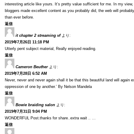
interesting article like yours. It’s pretty value sufficient for me. In my view
bloggers made excellent content as you probably did, the web will probabl
than ever before.
返信
it chapter 2 streaming vf
より:
2019年7月26日 11:18 PM
Utterly pent subject material, Really enjoyed reading.
返信
Cameron Beuther
より:
2019年7月28日 6:52 AM
Never, never and never again shall it be that this beautiful land will again 
oppression of one by another.’ By Nelson Mandela
返信
Bowie braiding salon
より:
2019年7月31日 9:04 PM
WONDERFUL Post.thanks for share..extra wait .. …
返信