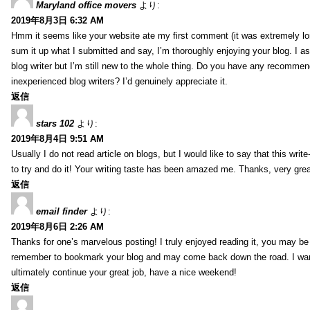
Maryland office movers
より:
2019年8月3日 6:32 AM
Hmm it seems like your website ate my first comment (it was extremely long
sum it up what I submitted and say, I’m thoroughly enjoying your blog. I as
blog writer but I’m still new to the whole thing. Do you have any recommen
inexperienced blog writers? I’d genuinely appreciate it.
返信
stars 102
より:
2019年8月4日 9:51 AM
Usually I do not read article on blogs, but I would like to say that this wri
to try and do it! Your writing taste has been amazed me. Thanks, very great
返信
email finder
より:
2019年8月6日 2:26 AM
Thanks for one’s marvelous posting! I truly enjoyed reading it, you may be a
remember to bookmark your blog and may come back down the road. I wan
ultimately continue your great job, have a nice weekend!
返信