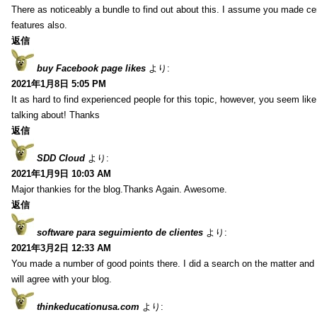
There as noticeably a bundle to find out about this. I assume you made cert
features also.
返信
buy Facebook page likes
より:
2021年1月8日 5:05 PM
It as hard to find experienced people for this topic, however, you seem li
talking about! Thanks
返信
SDD Cloud
より:
2021年1月9日 10:03 AM
Major thankies for the blog.Thanks Again. Awesome.
返信
software para seguimiento de clientes
より:
2021年3月2日 12:33 AM
You made a number of good points there. I did a search on the matter and 
will agree with your blog.
thinkeducationusa.com
より: