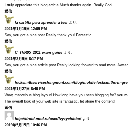
I truly appreciate this blog article.Much thanks again. Really Cool.
返信
la cartilla para aprender a leer
より:
2021年1月19日 12:09 PM
Say, you got a nice post.Really thank you! Fantastic.
返信
C_THR95_2011 exam guide
より:
2021年2月9日 8:17 PM
Say, you got a nice article post.Really looking forward to read more. Awe
返信
locksmithserviceslongmont.com/blog/mobile-locksmiths-in-gre
2021年1月27日 8:40 PM
Wow, marvelous blog layout! How long have you been blogging for? you m
The overall look of your web site is fantastic, let alone the content!
返信
http://droid-mod.ru/user/fvyzyefubbo/
より:
2019年5月15日 10:46 PM