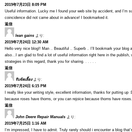
2019年7月23日 8:09 PM
Useful information. Lucky me I found your web site by accident, and I’m s
coincidence did not came about in advance! I bookmarked it.
返信
lean gains
より:
2019年7月24日 12:30 AM
Hello very nice blog!! Man .. Beautiful .. Superb .. I’ll bookmark your blog
also…I am glad to find a lot of useful information right here in the publish
strategies in this regard, thank you for sharing. . . . . .
返信
รับจัดเลี้ยง
より:
2019年7月24日 6:15 PM
I really like your writing style, excellent information, thanks for putting up
because roses have thorns, or you can rejoice because thorns have roses.
返信
John Deere Repair Manuals
より:
2019年7月25日 1:16 AM
I’m impressed, I have to admit. Truly rarely should i encounter a blog that