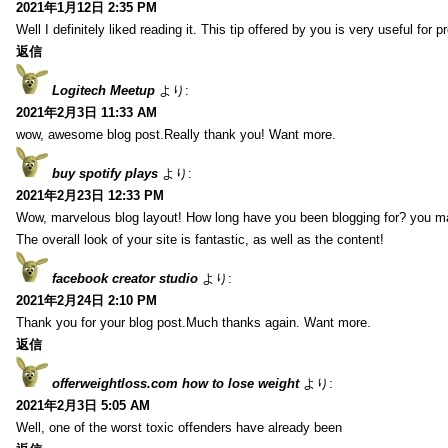
2021年1月12日 2:35 PM
Well I definitely liked reading it. This tip offered by you is very useful for p
返信
Logitech Meetup
より:
2021年2月3日 11:33 AM
wow, awesome blog post.Really thank you! Want more.
buy spotify plays
より:
2021年2月23日 12:33 PM
Wow, marvelous blog layout! How long have you been blogging for? you m
The overall look of your site is fantastic, as well as the content!
facebook creator studio
より:
2021年2月24日 2:10 PM
Thank you for your blog post.Much thanks again. Want more.
返信
offerweightloss.com how to lose weight
より:
2021年2月3日 5:05 AM
Well, one of the worst toxic offenders have already been