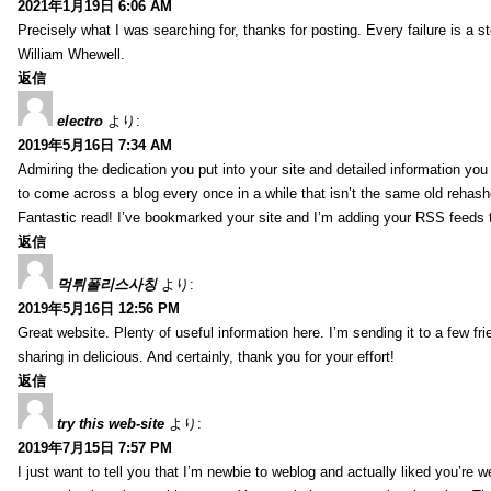
2021年1月19日 6:06 AM
Precisely what I was searching for, thanks for posting. Every failure is a 
William Whewell.
返信
electro
より:
2019年5月16日 7:34 AM
Admiring the dedication you put into your site and detailed information yo
to come across a blog every once in a while that isn’t the same old rehash
Fantastic read! I’ve bookmarked your site and I’m adding your RSS feeds
返信
먹튀폴리스사칭
より:
2019年5月16日 12:56 PM
Great website. Plenty of useful information here. I’m sending it to a few fri
sharing in delicious. And certainly, thank you for your effort!
返信
try this web-site
より:
2019年7月15日 7:57 PM
I just want to tell you that I’m newbie to weblog and actually liked you’re we