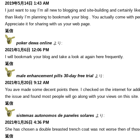
2019年5月14日 1:43 AM
I just want to say I’m all new to blogging and site-building and certainly li
than likely I’m planning to bookmark your blog . You actually come with per
Appreciate it for sharing with us your web page.
返信
poker dewa online
より:
2021年1月6日 12:06 PM
I will bookmark your blog and take a look at again here frequently.
返信
male enhancement pills 30-day free trial
より:
2021年1月20日 9:12 AM
You ave made some decent points there. I checked on the internet for addi
the issue and found most people will go along with your views on this site.
返信
sistemas autonomos de paneles solares
より:
2021年1月26日 4:36 PM
She has chosen a double breasted trench coat was not worse then of tho
返信