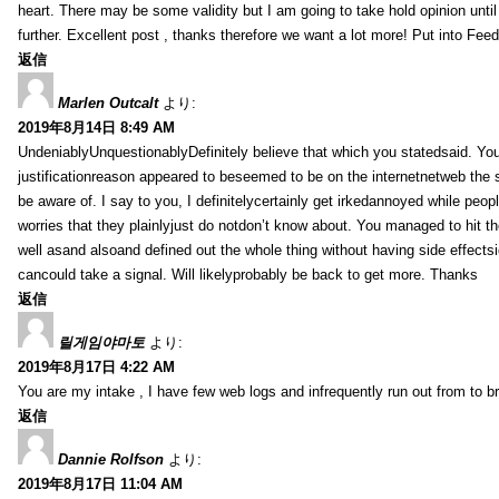
heart. There may be some validity but I am going to take hold opinion until I
further. Excellent post , thanks therefore we want a lot more! Put into Feed
返信
Marlen Outcalt
より:
2019年8月14日 8:49 AM
UndeniablyUnquestionablyDefinitely believe that which you statedsaid. You
justificationreason appeared to beseemed to be on the internetnetweb the s
be aware of. I say to you, I definitelycertainly get irkedannoyed while peop
worries that they plainlyjust do notdon’t know about. You managed to hit th
well asand alsoand defined out the whole thing without having side effectsi
cancould take a signal. Will likelyprobably be back to get more. Thanks
返信
릴게임야마토
より:
2019年8月17日 4:22 AM
You are my intake , I have few web logs and infrequently run out from to b
返信
Dannie Rolfson
より:
2019年8月17日 11:04 AM