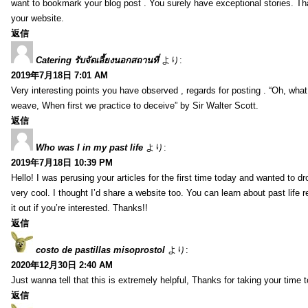
want to bookmark your blog post . You surely have exceptional stories. Tha
your website.
返信
Catering รับจัดเลี้ยงนอกสถานที่
より:
2019年7月18日 7:01 AM
Very interesting points you have observed , regards for posting . “Oh, wha
weave, When first we practice to deceive” by Sir Walter Scott.
返信
Who was I in my past life
より:
2019年7月18日 10:39 PM
Hello! I was perusing your articles for the first time today and wanted to dro
very cool. I thought I’d share a website too. You can learn about past life 
it out if you’re interested. Thanks!!
返信
costo de pastillas misoprostol
より:
2020年12月30日 2:40 AM
Just wanna tell that this is extremely helpful, Thanks for taking your time to
返信