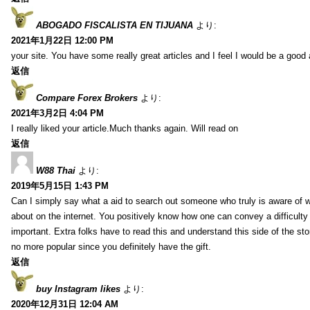
ABOGADO FISCALISTA EN TIJUANA
より:
2021年1月22日 12:00 PM
your site. You have some really great articles and I feel I would be a good 
返信
Compare Forex Brokers
より:
2021年3月2日 4:04 PM
I really liked your article.Much thanks again. Will read on
返信
W88 Thai
より:
2019年5月15日 1:43 PM
Can I simply say what a aid to search out someone who truly is aware of w
about on the internet. You positively know how one can convey a difficulty
important. Extra folks have to read this and understand this side of the sto
no more popular since you definitely have the gift.
返信
buy Instagram likes
より:
2020年12月31日 12:04 AM