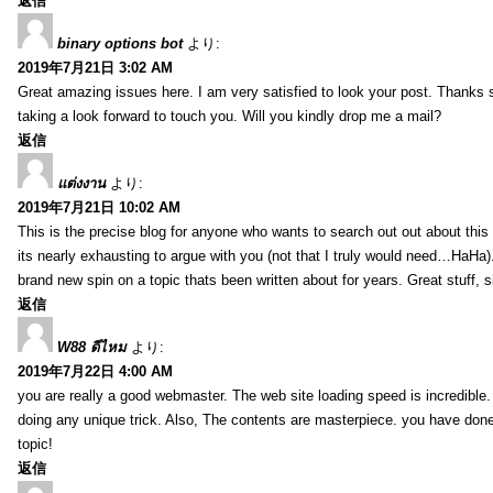
返信
binary options bot
より:
2019年7月21日 3:02 AM
Great amazing issues here. I am very satisfied to look your post. Thanks
taking a look forward to touch you. Will you kindly drop me a mail?
返信
แต่งงาน
より:
2019年7月21日 10:02 AM
This is the precise blog for anyone who wants to search out out about this 
its nearly exhausting to argue with you (not that I truly would need…HaHa).
brand new spin on a topic thats been written about for years. Great stuff, s
返信
W88 ดีไหม
より:
2019年7月22日 4:00 AM
you are really a good webmaster. The web site loading speed is incredible.
doing any unique trick. Also, The contents are masterpiece. you have done 
topic!
返信