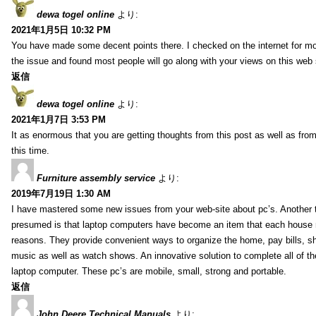
dewa togel online
より:
2021年1月5日 10:32 PM
You have made some decent points there. I checked on the internet for mo
the issue and found most people will go along with your views on this web 
返信
dewa togel online
より:
2021年1月7日 3:53 PM
It as enormous that you are getting thoughts from this post as well as fr
this time.
Furniture assembly service
より:
2019年7月19日 1:30 AM
I have mastered some new issues from your web-site about pc’s. Another t
presumed is that laptop computers have become an item that each house
reasons. They provide convenient ways to organize the home, pay bills, s
music as well as watch shows. An innovative solution to complete all of t
laptop computer. These pc’s are mobile, small, strong and portable.
返信
John Deere Technical Manuals
より: