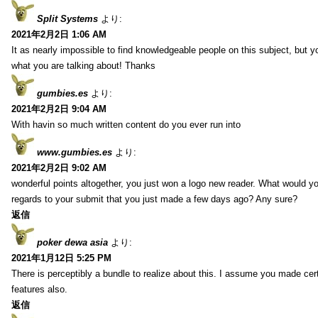
Split Systems
より:
2021年2月2日 1:06 AM
It as nearly impossible to find knowledgeable people on this subject, but 
what you are talking about! Thanks
gumbies.es
より:
2021年2月2日 9:04 AM
With havin so much written content do you ever run into
www.gumbies.es
より:
2021年2月2日 9:02 AM
wonderful points altogether, you just won a logo new reader. What would 
regards to your submit that you just made a few days ago? Any sure?
返信
poker dewa asia
より:
2021年1月12日 5:25 PM
There is perceptibly a bundle to realize about this. I assume you made cer
features also.
返信