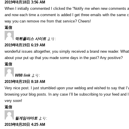
2019年8月18日 3:56 AM
When I initially commented I clicked the “Notify me when new comments 
and now each time a comment is added I get three emails with the same 
way you can remove me from that service? Cheers!
返信
먹튀폴리스 사이트
より:
2019年8月19日 6:19 AM
wonderful issues altogether, you simply received a brand new reader. Wha
about your put up that you made some days in the past? Any positive?
返信
W88 link
より:
2019年8月19日 8:18 AM
Very nice post. I just stumbled upon your weblog and wished to say that I’
browsing your blog posts. In any case I’ll be subscribing to your feed and 
very soon!
返信
릴게임야마토
より:
2019年8月20日 4:25 AM