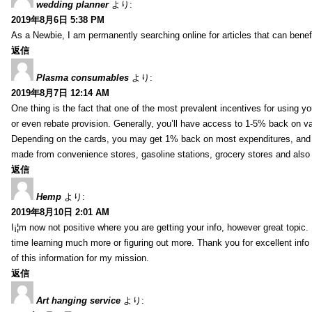
wedding planner
より:
2019年8月6日 5:38 PM
As a Newbie, I am permanently searching online for articles that can bene
返信
Plasma consumables
より:
2019年8月7日 12:14 AM
One thing is the fact that one of the most prevalent incentives for using y
or even rebate provision. Generally, you’ll have access to 1-5% back on v
Depending on the cards, you may get 1% back on most expenditures, and 
made from convenience stores, gasoline stations, grocery stores and als
返信
Hemp
より:
2019年8月10日 2:01 AM
I¡¦m now not positive where you are getting your info, however great topic
time learning much more or figuring out more. Thank you for excellent info 
of this information for my mission.
返信
Art hanging service
より: