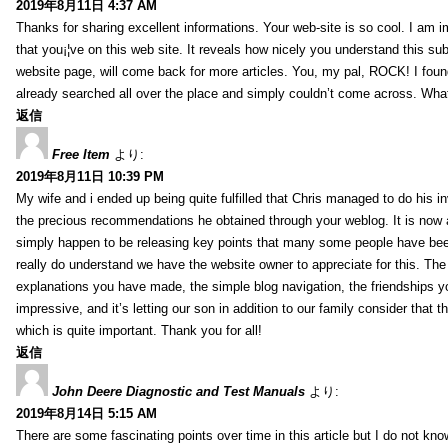
2019年8月11日 4:37 AM
Thanks for sharing excellent informations. Your web-site is so cool. I am 
that you¡¦ve on this web site. It reveals how nicely you understand this s
website page, will come back for more articles. You, my pal, ROCK! I found
already searched all over the place and simply couldn’t come across. What
返信
Free Item
より:
2019年8月11日 10:39 PM
My wife and i ended up being quite fulfilled that Chris managed to do his i
the precious recommendations he obtained through your weblog. It is now 
simply happen to be releasing key points that many some people have been
really do understand we have the website owner to appreciate for this. Th
explanations you have made, the simple blog navigation, the friendships you h
impressive, and it’s letting our son in addition to our family consider that th
which is quite important. Thank you for all!
返信
John Deere Diagnostic and Test Manuals
より:
2019年8月14日 5:15 AM
There are some fascinating points over time in this article but I do not know