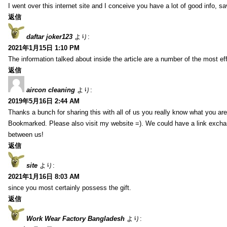
I went over this internet site and I conceive you have a lot of good info, sav
返信
daftar joker123
より:
2021年1月15日 1:10 PM
The information talked about inside the article are a number of the most ef
返信
aircon cleaning
より:
2019年5月16日 2:44 AM
Thanks a bunch for sharing this with all of us you really know what you are
Bookmarked. Please also visit my website =). We could have a link exch
between us!
返信
site
より:
2021年1月16日 8:03 AM
since you most certainly possess the gift.
返信
Work Wear Factory Bangladesh
より: