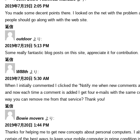
2019年7月19日 2:05 PM
You made some decent points there. I looked on the net with the problem 
people should go along with with the web site.
返信
outdoor
より:
2019年7月19日 5:13 PM
Some really fantastic blog posts on this site, appreciate it for contribution.
返信
W88th
より:
2019年7月20日 5:30 AM
When I initially commented I clicked the “Notify me when new comments 
and now each time a comment is added I get four e-mails with the same c
way you can remove me from that service? Thank you!
返信
Bowie movers
より:
2019年7月20日 1:44 PM
Thanks for helping me to get new concepts about personal computers. I als
certain of the best ways to keep your mobile computer in prime condition i