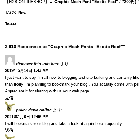
【HXB ONLINESHOP】→
Graphic Mesh Pant “Exotic Reef” / 7200円(
TAGS:
New
Tweet
2,916 Responses to “Graphic Mesh Pants “Exotic Reef””
discover this info here
より:
2019年5月14日 1:43 AM
I just want to say I’m all new to blogging and site-building and certainly li
than likely I’m planning to bookmark your blog . You actually come with per
Appreciate it for sharing with us your web page.
返信
poker dewa online
より:
2021年1月6日 12:06 PM
I will bookmark your blog and take a look at again here frequently.
返信