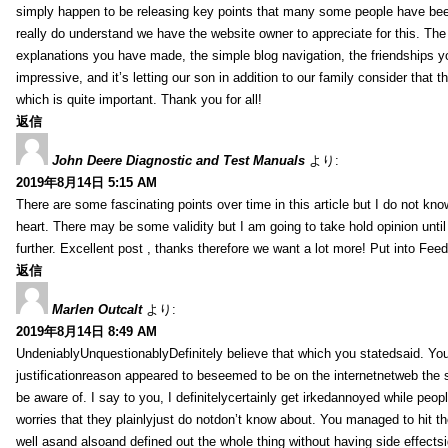
simply happen to be releasing key points that many some people have been
really do understand we have the website owner to appreciate for this. Th
explanations you have made, the simple blog navigation, the friendships you h
impressive, and it’s letting our son in addition to our family consider that th
which is quite important. Thank you for all!
返信
John Deere Diagnostic and Test Manuals
より:
2019年8月14日 5:15 AM
There are some fascinating points over time in this article but I do not know
heart. There may be some validity but I am going to take hold opinion until I
further. Excellent post , thanks therefore we want a lot more! Put into Feed
返信
Marlen Outcalt
より:
2019年8月14日 8:49 AM
UndeniablyUnquestionablyDefinitely believe that which you statedsaid. You
justificationreason appeared to beseemed to be on the internetnetweb the s
be aware of. I say to you, I definitelycertainly get irkedannoyed while peop
worries that they plainlyjust do notdon’t know about. You managed to hit th
well asand alsoand defined out the whole thing without having side effectsi