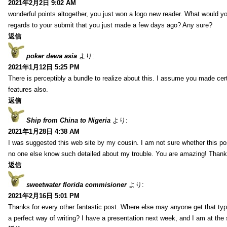
2021年2月2日 9:02 AM
wonderful points altogether, you just won a logo new reader. What would 
regards to your submit that you just made a few days ago? Any sure?
返信
poker dewa asia
より:
2021年1月12日 5:25 PM
There is perceptibly a bundle to realize about this. I assume you made cer
features also.
返信
Ship from China to Nigeria
より:
2021年1月28日 4:38 AM
I was suggested this web site by my cousin. I am not sure whether this pos
no one else know such detailed about my trouble. You are amazing! Thank
返信
sweetwater florida commisioner
より:
2021年2月16日 5:01 PM
Thanks for every other fantastic post. Where else may anyone get that typ
a perfect way of writing? I have a presentation next week, and I am at the 