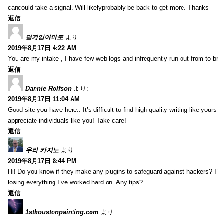
cancould take a signal. Will likelyprobably be back to get more. Thanks
返信
릴게임야마토
より:
2019年8月17日 4:22 AM
You are my intake , I have few web logs and infrequently run out from to b
返信
Dannie Rolfson
より:
2019年8月17日 11:04 AM
Good site you have here.. It’s difficult to find high quality writing like your
appreciate individuals like you! Take care!!
返信
우리 카지노
より:
2019年8月17日 8:44 PM
Hi! Do you know if they make any plugins to safeguard against hackers? I
losing everything I’ve worked hard on. Any tips?
返信
1sthoustonpainting.com
より: