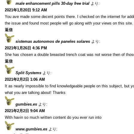
male enhancement pills 30-day free trial
より:
2021年1月20日 9:12 AM
You ave made some decent points there. I checked on the internet for addi
the issue and found most people will go along with your views on this site.
返信
sistemas autonomos de paneles solares
より:
2021年1月26日 4:36 PM
She has chosen a double breasted trench coat was not worse then of tho
返信
Split Systems
より:
2021年2月2日 1:06 AM
It as nearly impossible to find knowledgeable people on this subject, but 
what you are talking about! Thanks
gumbies.es
より:
2021年2月2日 9:04 AM
With havin so much written content do you ever run into
www.gumbies.es
より: