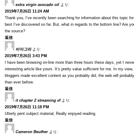
extra virgin avocado oil
より:
2019年7月26日 11:24 AM
Thank you, I’ve recently been searching for information about this topic fo
best I’ve discovered so far. But, what in regards to the bottom line? Are y
the source?
返信
비아그라
より:
2019年7月26日 3:43 PM
I have been browsing on-line more than three hours these days, yet I neve
interesting article like yours. It’s pretty value sufficient for me. In my view
bloggers made excellent content as you probably did, the web will probabl
than ever before.
返信
it chapter 2 streaming vf
より:
2019年7月26日 11:18 PM
Utterly pent subject material, Really enjoyed reading.
返信
Cameron Beuther
より: