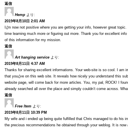
返信
Hemp
より:
2019年8月10日 2:01 AM
I¡¦m now not positive where you are getting your info, however great topic
time learning much more or figuring out more. Thank you for excellent info 
of this information for my mission.
返信
Art hanging service
より:
2019年8月11日 4:37 AM
Thanks for sharing excellent informations. Your web-site is so cool. I am 
that you¡¦ve on this web site. It reveals how nicely you understand this s
website page, will come back for more articles. You, my pal, ROCK! I found
already searched all over the place and simply couldn’t come across. What
返信
Free Item
より:
2019年8月11日 10:39 PM
My wife and i ended up being quite fulfilled that Chris managed to do his i
the precious recommendations he obtained through your weblog. It is now 