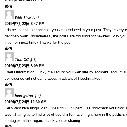
arrangement among us!
返信
W88 Thai
より:
2019年7月22日 6:47 PM
I do believe all the concepts you’ve introduced in your post. They’re very
definitely work. Nonetheless, the posts are too short for newbies. May yo
little from next time? Thanks for the post.
返信
Thai CC
より:
2019年7月23日 8:09 PM
Useful information. Lucky me I found your web site by accident, and I’m s
coincidence did not came about in advance! I bookmarked it.
返信
lean gains
より:
2019年7月24日 12:30 AM
Hello very nice blog!! Man .. Beautiful .. Superb .. I’ll bookmark your blog
also…I am glad to find a lot of useful information right here in the publish
strategies in this regard, thank you for sharing. . . . . .
返信