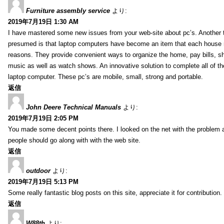
Furniture assembly service
より:
2019年7月19日 1:30 AM
I have mastered some new issues from your web-site about pc’s. Another t
presumed is that laptop computers have become an item that each house
reasons. They provide convenient ways to organize the home, pay bills, s
music as well as watch shows. An innovative solution to complete all of t
laptop computer. These pc’s are mobile, small, strong and portable.
返信
John Deere Technical Manuals
より:
2019年7月19日 2:05 PM
You made some decent points there. I looked on the net with the problem 
people should go along with with the web site.
返信
outdoor
より:
2019年7月19日 5:13 PM
Some really fantastic blog posts on this site, appreciate it for contribution.
返信
W88th
より: