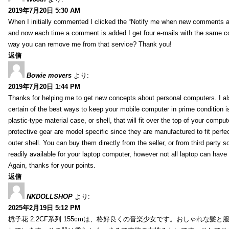
2019年7月20日 5:30 AM
When I initially commented I clicked the “Notify me when new comments 
and now each time a comment is added I get four e-mails with the same c
way you can remove me from that service? Thank you!
返信
Bowie movers
より:
2019年7月20日 1:44 PM
Thanks for helping me to get new concepts about personal computers. I als
certain of the best ways to keep your mobile computer in prime condition i
plastic-type material case, or shell, that will fit over the top of your compu
protective gear are model specific since they are manufactured to fit perfe
outer shell. You can buy them directly from the seller, or from third party s
readily available for your laptop computer, however not all laptop can have
Again, thanks for your points.
返信
NKDOLLSHOP
より:
2025年2月19日 5:12 PM
栀子花 2.2CF系列 155cmは、格好良くの音楽少女です。おしゃれな髪