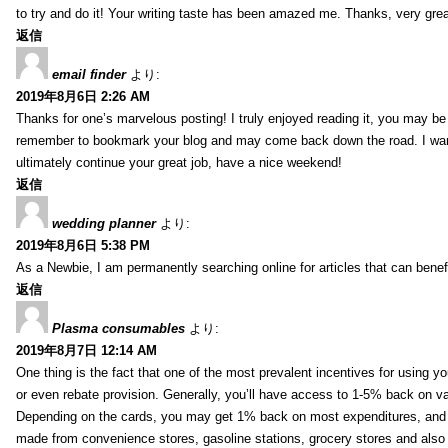
to try and do it! Your writing taste has been amazed me. Thanks, very great
返信
email finder
より:
2019年8月6日 2:26 AM
Thanks for one’s marvelous posting! I truly enjoyed reading it, you may be a
remember to bookmark your blog and may come back down the road. I wan
ultimately continue your great job, have a nice weekend!
返信
wedding planner
より:
2019年8月6日 5:38 PM
As a Newbie, I am permanently searching online for articles that can bene
返信
Plasma consumables
より:
2019年8月7日 12:14 AM
One thing is the fact that one of the most prevalent incentives for using y
or even rebate provision. Generally, you’ll have access to 1-5% back on v
Depending on the cards, you may get 1% back on most expenditures, and 
made from convenience stores, gasoline stations, grocery stores and als