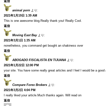
返信
animal porn
より:
2021年1月19日 1:39 AM
This is one awesome blog.Really thank you! Really Cool.
返信
Moving East Bay
より:
2021年3月1日 1:35 AM
nonetheless, you command get bought an shakiness over
返信
ABOGADO FISCALISTA EN TIJUANA
より:
2021年1月22日 12:00 PM
your site. You have some really great articles and I feel I would be a good 
返信
Compare Forex Brokers
より:
2021年3月2日 4:04 PM
I really liked your article.Much thanks again. Will read on
返信