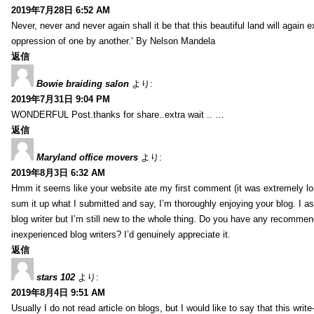
2019年7月28日 6:52 AM
Never, never and never again shall it be that this beautiful land will again 
oppression of one by another.’ By Nelson Mandela
返信
Bowie braiding salon
より:
2019年7月31日 9:04 PM
WONDERFUL Post.thanks for share..extra wait .. …
返信
Maryland office movers
より:
2019年8月3日 6:32 AM
Hmm it seems like your website ate my first comment (it was extremely long
sum it up what I submitted and say, I’m thoroughly enjoying your blog. I as
blog writer but I’m still new to the whole thing. Do you have any recommen
inexperienced blog writers? I’d genuinely appreciate it.
返信
stars 102
より:
2019年8月4日 9:51 AM
Usually I do not read article on blogs, but I would like to say that this wri