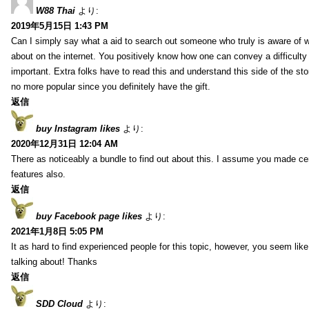
W88 Thai
より:
2019年5月15日 1:43 PM
Can I simply say what a aid to search out someone who truly is aware of w
about on the internet. You positively know how one can convey a difficulty
important. Extra folks have to read this and understand this side of the sto
no more popular since you definitely have the gift.
返信
buy Instagram likes
より:
2020年12月31日 12:04 AM
There as noticeably a bundle to find out about this. I assume you made cert
features also.
返信
buy Facebook page likes
より:
2021年1月8日 5:05 PM
It as hard to find experienced people for this topic, however, you seem li
talking about! Thanks
返信
SDD Cloud
より: