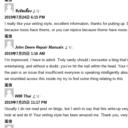
รับจัดเลี้ยง
より:
2019年7月24日 6:15 PM
I really like your writing style, excellent information, thanks for putting up
because roses have thorns, or you can rejoice because thorns have roses.
返信
John Deere Repair Manuals
より:
2019年7月25日 1:16 AM
I’m impressed, I have to admit. Truly rarely should i encounter a blog that
entertaining, and without a doubt, you’ve hit the nail within the head. Your 
the pain is an issue that insufficient everyone is speaking intelligently abo
we stumbled across this inside my try to find some thing relating to this.
返信
W88 Thai
より:
2019年7月25日 11:17 PM
Usually I do not read post on blogs, but I wish to say that this write-up ve
look at and do it! Your writing style has been amazed me. Thank you, very
返信