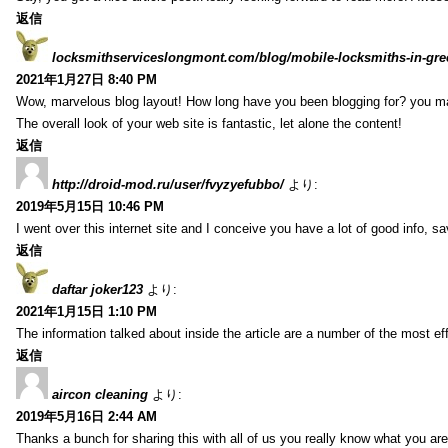
返信
locksmithserviceslongmont.com/blog/mobile-locksmiths-in-gre
2021年1月27日 8:40 PM
Wow, marvelous blog layout! How long have you been blogging for? you m
The overall look of your web site is fantastic, let alone the content!
返信
http://droid-mod.ru/user/fvyzyefubbo/
より:
2019年5月15日 10:46 PM
I went over this internet site and I conceive you have a lot of good info, sav
返信
daftar joker123
より:
2021年1月15日 1:10 PM
The information talked about inside the article are a number of the most ef
返信
aircon cleaning
より:
2019年5月16日 2:44 AM
Thanks a bunch for sharing this with all of us you really know what you are