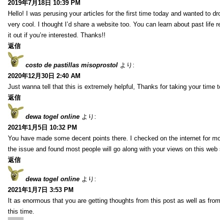
2019年7月18日 10:39 PM
Hello! I was perusing your articles for the first time today and wanted to dro
very cool. I thought I’d share a website too. You can learn about past life 
it out if you’re interested. Thanks!!
返信
costo de pastillas misoprostol
より:
2020年12月30日 2:40 AM
Just wanna tell that this is extremely helpful, Thanks for taking your time to
返信
dewa togel online
より:
2021年1月5日 10:32 PM
You have made some decent points there. I checked on the internet for mo
the issue and found most people will go along with your views on this web 
返信
dewa togel online
より:
2021年1月7日 3:53 PM
It as enormous that you are getting thoughts from this post as well as fr
this time.