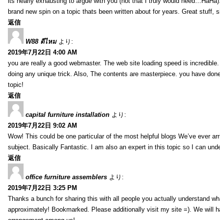
its nearly exhausting to argue with you (not that I truly would need…HaHa).
brand new spin on a topic thats been written about for years. Great stuff, s
返信
W88 ดีไหม
より:
2019年7月22日 4:00 AM
you are really a good webmaster. The web site loading speed is incredible.
doing any unique trick. Also, The contents are masterpiece. you have done 
topic!
返信
capital furniture installation
より:
2019年7月22日 9:02 AM
Wow! This could be one particular of the most helpful blogs We’ve ever arr
subject. Basically Fantastic. I am also an expert in this topic so I can unde
返信
office furniture assemblers
より:
2019年7月22日 3:25 PM
Thanks a bunch for sharing this with all people you actually understand w
approximately! Bookmarked. Please additionally visit my site =). We will h