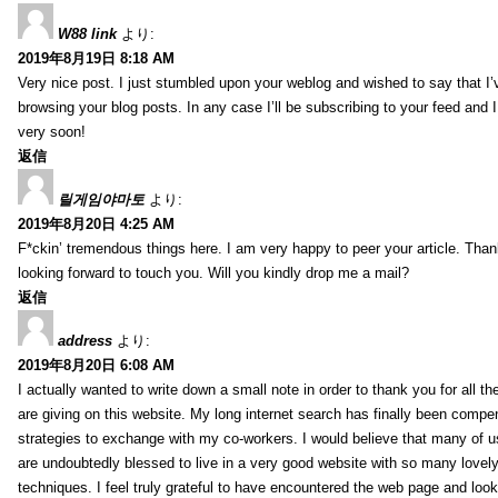
W88 link
より:
2019年8月19日 8:18 AM
Very nice post. I just stumbled upon your weblog and wished to say that I’
browsing your blog posts. In any case I’ll be subscribing to your feed and 
very soon!
返信
릴게임야마토
より:
2019年8月20日 4:25 AM
F*ckin’ tremendous things here. I am very happy to peer your article. Than
looking forward to touch you. Will you kindly drop me a mail?
返信
address
より:
2019年8月20日 6:08 AM
I actually wanted to write down a small note in order to thank you for all 
are giving on this website. My long internet search has finally been compe
strategies to exchange with my co-workers. I would believe that many of us 
are undoubtedly blessed to live in a very good website with so many lovely 
techniques. I feel truly grateful to have encountered the web page and loo