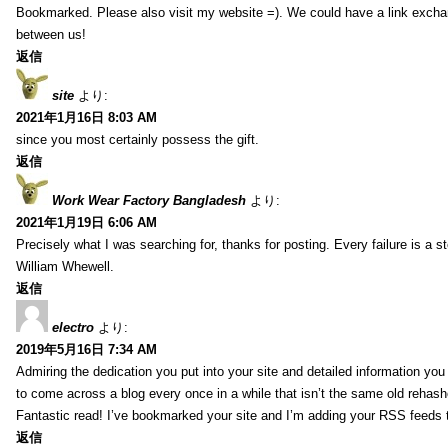
Bookmarked. Please also visit my website =). We could have a link exch
between us!
返信
site
より:
2021年1月16日 8:03 AM
since you most certainly possess the gift.
返信
Work Wear Factory Bangladesh
より:
2021年1月19日 6:06 AM
Precisely what I was searching for, thanks for posting. Every failure is a 
William Whewell.
返信
electro
より:
2019年5月16日 7:34 AM
Admiring the dedication you put into your site and detailed information yo
to come across a blog every once in a while that isn’t the same old rehash
Fantastic read! I’ve bookmarked your site and I’m adding your RSS feeds
返信