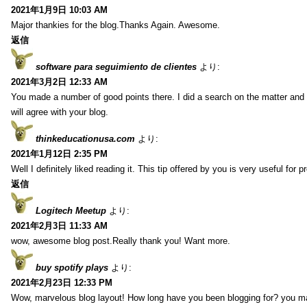
2021年1月9日 10:03 AM
Major thankies for the blog.Thanks Again. Awesome.
返信
software para seguimiento de clientes
より:
2021年3月2日 12:33 AM
You made a number of good points there. I did a search on the matter and 
will agree with your blog.
thinkeducationusa.com
より:
2021年1月12日 2:35 PM
Well I definitely liked reading it. This tip offered by you is very useful for p
返信
Logitech Meetup
より:
2021年2月3日 11:33 AM
wow, awesome blog post.Really thank you! Want more.
buy spotify plays
より:
2021年2月23日 12:33 PM
Wow, marvelous blog layout! How long have you been blogging for? you m