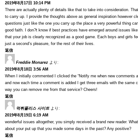
2019年8月17日 10:14 PM
There are actually plenty of details like that to take into consideration. Tha
to carry up. I provide the thoughts above as general inspiration however cle
questions just like the one you carry up the place a very powerful thing ca
good faith. I don?t know if best practices have emerged around issues like 
that your job is clearly recognized as a good game. Each boys and girls fe
just a second’s pleasure, for the rest of their lives.
返信
Freddie Monarez
より:
2019年8月18日 3:56 AM
When I initially commented I clicked the “Notify me when new comments 
and now each time a comment is added I get three emails with the same 
way you can remove me from that service? Cheers!
返信
먹튀폴리스 사이트
より:
2019年8月19日 6:19 AM
wonderful issues altogether, you simply received a brand new reader. Wha
about your put up that you made some days in the past? Any positive?
返信