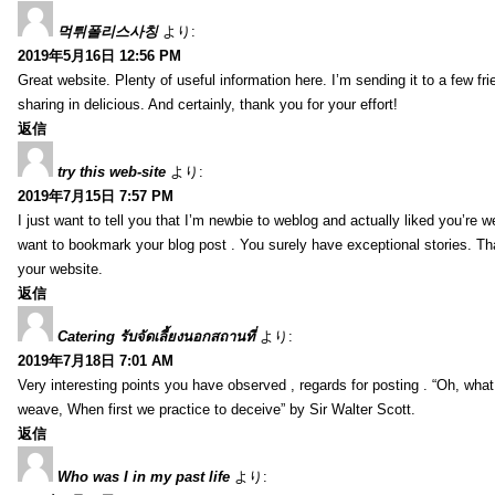
먹튀폴리스사칭
より:
2019年5月16日 12:56 PM
Great website. Plenty of useful information here. I’m sending it to a few fri
sharing in delicious. And certainly, thank you for your effort!
返信
try this web-site
より:
2019年7月15日 7:57 PM
I just want to tell you that I’m newbie to weblog and actually liked you’re we
want to bookmark your blog post . You surely have exceptional stories. Tha
your website.
返信
Catering รับจัดเลี้ยงนอกสถานที่
より:
2019年7月18日 7:01 AM
Very interesting points you have observed , regards for posting . “Oh, wha
weave, When first we practice to deceive” by Sir Walter Scott.
返信
Who was I in my past life
より: