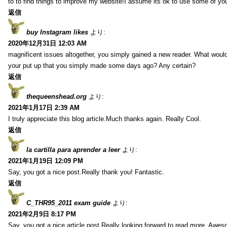
to to find things to improve my website!I assume its ok to use some of yo
返信
buy Instagram likes
より:
2020年12月31日 12:03 AM
magnificent issues altogether, you simply gained a new reader. What wo
your put up that you simply made some days ago? Any certain?
返信
thequeenshead.org
より:
2021年1月17日 2:39 AM
I truly appreciate this blog article.Much thanks again. Really Cool.
返信
la cartilla para aprender a leer
より:
2021年1月19日 12:09 PM
Say, you got a nice post.Really thank you! Fantastic.
返信
C_THR95_2011 exam guide
より:
2021年2月9日 8:17 PM
Say, you got a nice article post.Really looking forward to read more. Awe