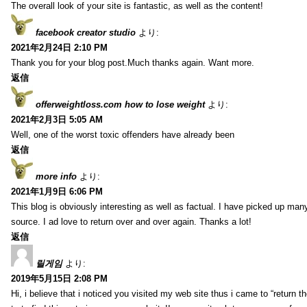
The overall look of your site is fantastic, as well as the content!
facebook creator studio
より:
2021年2月24日 2:10 PM
Thank you for your blog post.Much thanks again. Want more.
返信
offerweightloss.com how to lose weight
より:
2021年2月3日 5:05 AM
Well, one of the worst toxic offenders have already been
返信
more info
より:
2021年1月9日 6:06 PM
This blog is obviously interesting as well as factual. I have picked up many 
source. I ad love to return over and over again. Thanks a lot!
返信
릴게임
より:
2019年5月15日 2:08 PM
Hi, i believe that i noticed you visited my web site thus i came to “return t