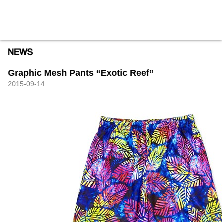
HXB
Home
Hugest
About
Academy
Contact
Store
Graphic Mesh Pants “Exotic Reef”
2015-09-14