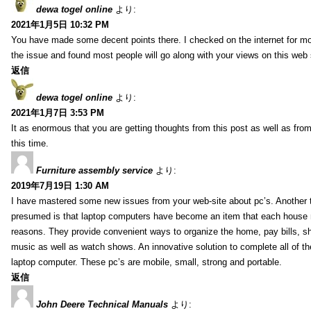
dewa togel online
より:
2021年1月5日 10:32 PM
You have made some decent points there. I checked on the internet for mo
the issue and found most people will go along with your views on this web 
返信
dewa togel online
より:
2021年1月7日 3:53 PM
It as enormous that you are getting thoughts from this post as well as fr
this time.
Furniture assembly service
より:
2019年7月19日 1:30 AM
I have mastered some new issues from your web-site about pc’s. Another t
presumed is that laptop computers have become an item that each house
reasons. They provide convenient ways to organize the home, pay bills, s
music as well as watch shows. An innovative solution to complete all of t
laptop computer. These pc’s are mobile, small, strong and portable.
返信
John Deere Technical Manuals
より: