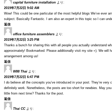
capital furniture installation
より:
2019年7月22日 9:02 AM
Wow! This could be one particular of the most helpful blogs We’ve ever arr
subject. Basically Fantastic. I am also an expert in this topic so I can unde
返信
office furniture assemblers
より:
2019年7月22日 3:25 PM
Thanks a bunch for sharing this with all people you actually understand w
approximately! Bookmarked. Please additionally visit my site =). We will h
arrangement among us!
返信
W88 Thai
より:
2019年7月22日 6:47 PM
I do believe all the concepts you’ve introduced in your post. They’re very
definitely work. Nonetheless, the posts are too short for newbies. May yo
little from next time? Thanks for the post.
返信
Thai CC
より: