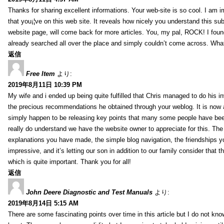
Thanks for sharing excellent informations. Your web-site is so cool. I am 
that you¡¦ve on this web site. It reveals how nicely you understand this s
website page, will come back for more articles. You, my pal, ROCK! I found
already searched all over the place and simply couldn’t come across. What
返信
Free Item
より:
2019年8月11日 10:39 PM
My wife and i ended up being quite fulfilled that Chris managed to do his i
the precious recommendations he obtained through your weblog. It is now 
simply happen to be releasing key points that many some people have been
really do understand we have the website owner to appreciate for this. Th
explanations you have made, the simple blog navigation, the friendships you h
impressive, and it’s letting our son in addition to our family consider that th
which is quite important. Thank you for all!
返信
John Deere Diagnostic and Test Manuals
より:
2019年8月14日 5:15 AM
There are some fascinating points over time in this article but I do not know