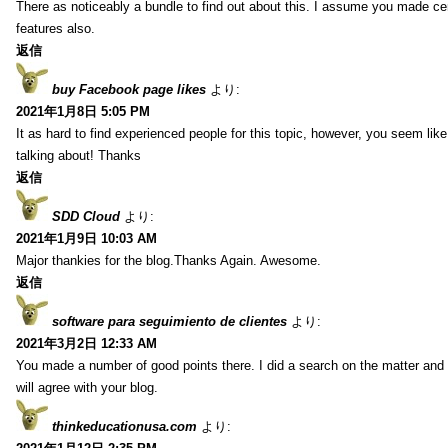
There as noticeably a bundle to find out about this. I assume you made cert
features also.
返信
buy Facebook page likes
より:
2021年1月8日 5:05 PM
It as hard to find experienced people for this topic, however, you seem li
talking about! Thanks
返信
SDD Cloud
より:
2021年1月9日 10:03 AM
Major thankies for the blog.Thanks Again. Awesome.
返信
software para seguimiento de clientes
より:
2021年3月2日 12:33 AM
You made a number of good points there. I did a search on the matter and 
will agree with your blog.
thinkeducationusa.com
より: