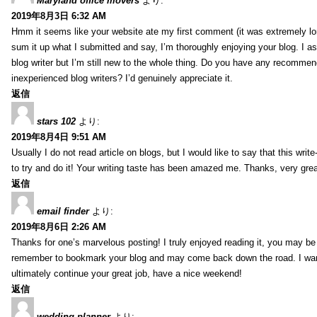
Maryland office movers
より:
2019年8月3日 6:32 AM
Hmm it seems like your website ate my first comment (it was extremely long
sum it up what I submitted and say, I’m thoroughly enjoying your blog. I as
blog writer but I’m still new to the whole thing. Do you have any recommen
inexperienced blog writers? I’d genuinely appreciate it.
返信
stars 102
より:
2019年8月4日 9:51 AM
Usually I do not read article on blogs, but I would like to say that this wri
to try and do it! Your writing taste has been amazed me. Thanks, very great
返信
email finder
より:
2019年8月6日 2:26 AM
Thanks for one’s marvelous posting! I truly enjoyed reading it, you may be a
remember to bookmark your blog and may come back down the road. I wan
ultimately continue your great job, have a nice weekend!
返信
wedding planner
より: