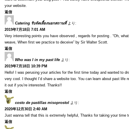
your website.
返信
Catering รับจัดเลี้ยงนอกสถานที่
より:
2019年7月18日 7:01 AM
Very interesting points you have observed , regards for posting . “Oh, wha
weave, When first we practice to deceive” by Sir Walter Scott.
返信
Who was I in my past life
より:
2019年7月18日 10:39 PM
Hello! I was perusing your articles for the first time today and wanted to dro
very cool. I thought I’d share a website too. You can learn about past life 
it out if you’re interested. Thanks!!
返信
costo de pastillas misoprostol
より:
2020年12月30日 2:40 AM
Just wanna tell that this is extremely helpful, Thanks for taking your time to
返信