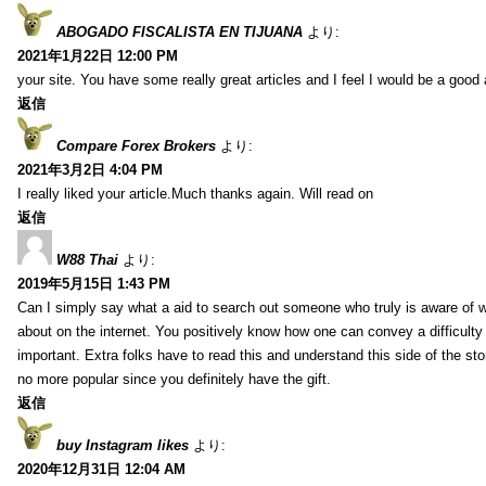
ABOGADO FISCALISTA EN TIJUANA
より:
2021年1月22日 12:00 PM
your site. You have some really great articles and I feel I would be a good 
返信
Compare Forex Brokers
より:
2021年3月2日 4:04 PM
I really liked your article.Much thanks again. Will read on
返信
W88 Thai
より:
2019年5月15日 1:43 PM
Can I simply say what a aid to search out someone who truly is aware of w
about on the internet. You positively know how one can convey a difficulty
important. Extra folks have to read this and understand this side of the sto
no more popular since you definitely have the gift.
返信
buy Instagram likes
より:
2020年12月31日 12:04 AM