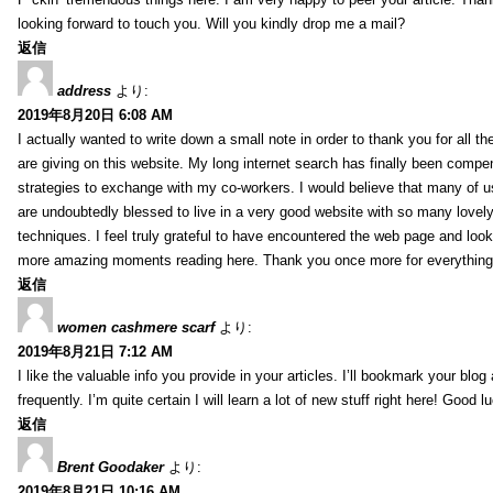
looking forward to touch you. Will you kindly drop me a mail?
返信
address
より:
2019年8月20日 6:08 AM
I actually wanted to write down a small note in order to thank you for all 
are giving on this website. My long internet search has finally been compe
strategies to exchange with my co-workers. I would believe that many of us 
are undoubtedly blessed to live in a very good website with so many lovely 
techniques. I feel truly grateful to have encountered the web page and loo
more amazing moments reading here. Thank you once more for everything
返信
women cashmere scarf
より:
2019年8月21日 7:12 AM
I like the valuable info you provide in your articles. I’ll bookmark your blo
frequently. I’m quite certain I will learn a lot of new stuff right here! Good l
返信
Brent Goodaker
より:
2019年8月21日 10:16 AM