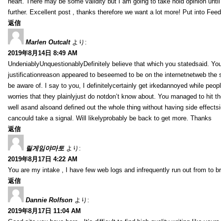
heart. There may be some validity but I am going to take hold opinion until I
further. Excellent post , thanks therefore we want a lot more! Put into Feed
返信
Marlen Outcalt
より:
2019年8月14日 8:49 AM
UndeniablyUnquestionablyDefinitely believe that which you statedsaid. You
justificationreason appeared to beseemed to be on the internetnetweb the s
be aware of. I say to you, I definitelycertainly get irkedannoyed while peop
worries that they plainlyjust do notdon’t know about. You managed to hit th
well asand alsoand defined out the whole thing without having side effectsi
cancould take a signal. Will likelyprobably be back to get more. Thanks
返信
릴게임야마토
より:
2019年8月17日 4:22 AM
You are my intake , I have few web logs and infrequently run out from to b
返信
Dannie Rolfson
より:
2019年8月17日 11:04 AM