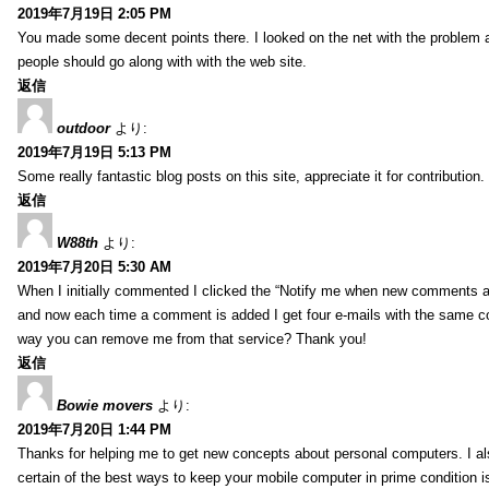
2019年7月19日 2:05 PM
You made some decent points there. I looked on the net with the problem 
people should go along with with the web site.
返信
outdoor
より:
2019年7月19日 5:13 PM
Some really fantastic blog posts on this site, appreciate it for contribution.
返信
W88th
より:
2019年7月20日 5:30 AM
When I initially commented I clicked the “Notify me when new comments 
and now each time a comment is added I get four e-mails with the same c
way you can remove me from that service? Thank you!
返信
Bowie movers
より:
2019年7月20日 1:44 PM
Thanks for helping me to get new concepts about personal computers. I als
certain of the best ways to keep your mobile computer in prime condition i