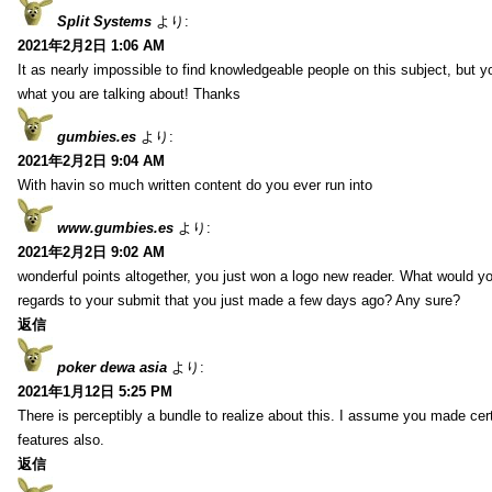
Split Systems
より:
2021年2月2日 1:06 AM
It as nearly impossible to find knowledgeable people on this subject, but 
what you are talking about! Thanks
gumbies.es
より:
2021年2月2日 9:04 AM
With havin so much written content do you ever run into
www.gumbies.es
より:
2021年2月2日 9:02 AM
wonderful points altogether, you just won a logo new reader. What would 
regards to your submit that you just made a few days ago? Any sure?
返信
poker dewa asia
より:
2021年1月12日 5:25 PM
There is perceptibly a bundle to realize about this. I assume you made cer
features also.
返信