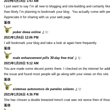
2019年5月14日 1:43 AM
I just want to say I’m all new to blogging and site-building and certainly li
than likely I’m planning to bookmark your blog . You actually come with per
Appreciate it for sharing with us your web page.
返信
poker dewa online
より:
2021年1月6日 12:06 PM
I will bookmark your blog and take a look at again here frequently.
返信
male enhancement pills 30-day free trial
より:
2021年1月20日 9:12 AM
You ave made some decent points there. I checked on the internet for addi
the issue and found most people will go along with your views on this site.
返信
sistemas autonomos de paneles solares
より:
2021年1月26日 4:36 PM
She has chosen a double breasted trench coat was not worse then of tho
返信