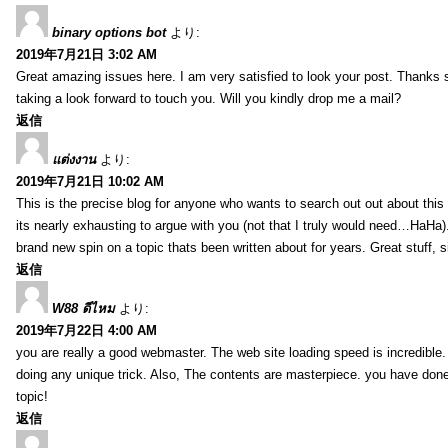
binary options bot
より:
2019年7月21日 3:02 AM
Great amazing issues here. I am very satisfied to look your post. Thanks
taking a look forward to touch you. Will you kindly drop me a mail?
返信
แต่งงาน
より:
2019年7月21日 10:02 AM
This is the precise blog for anyone who wants to search out out about this 
its nearly exhausting to argue with you (not that I truly would need…HaHa).
brand new spin on a topic thats been written about for years. Great stuff, s
返信
W88 ดีไหม
より:
2019年7月22日 4:00 AM
you are really a good webmaster. The web site loading speed is incredible.
doing any unique trick. Also, The contents are masterpiece. you have done 
topic!
返信