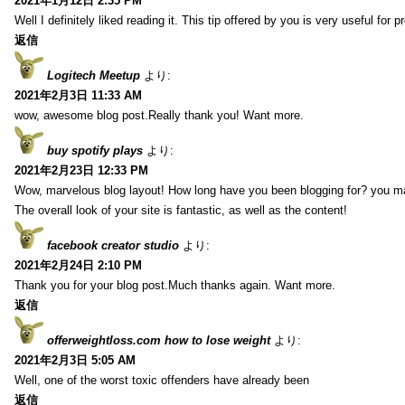
2021年1月12日 2:35 PM
Well I definitely liked reading it. This tip offered by you is very useful for p
返信
Logitech Meetup
より:
2021年2月3日 11:33 AM
wow, awesome blog post.Really thank you! Want more.
buy spotify plays
より:
2021年2月23日 12:33 PM
Wow, marvelous blog layout! How long have you been blogging for? you m
The overall look of your site is fantastic, as well as the content!
facebook creator studio
より:
2021年2月24日 2:10 PM
Thank you for your blog post.Much thanks again. Want more.
返信
offerweightloss.com how to lose weight
より:
2021年2月3日 5:05 AM
Well, one of the worst toxic offenders have already been
返信