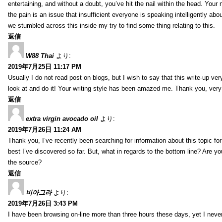
entertaining, and without a doubt, you’ve hit the nail within the head. Your 
the pain is an issue that insufficient everyone is speaking intelligently abo
we stumbled across this inside my try to find some thing relating to this.
返信
W88 Thai
より:
2019年7月25日 11:17 PM
Usually I do not read post on blogs, but I wish to say that this write-up ve
look at and do it! Your writing style has been amazed me. Thank you, very
返信
extra virgin avocado oil
より:
2019年7月26日 11:24 AM
Thank you, I’ve recently been searching for information about this topic fo
best I’ve discovered so far. But, what in regards to the bottom line? Are y
the source?
返信
비아그라
より:
2019年7月26日 3:43 PM
I have been browsing on-line more than three hours these days, yet I neve