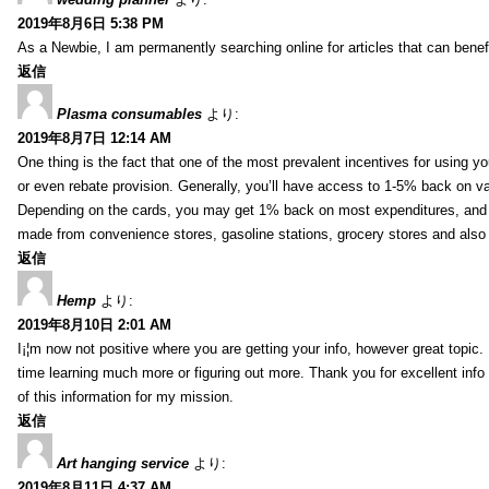
2019年8月6日 5:38 PM
As a Newbie, I am permanently searching online for articles that can bene
返信
Plasma consumables
より:
2019年8月7日 12:14 AM
One thing is the fact that one of the most prevalent incentives for using y
or even rebate provision. Generally, you’ll have access to 1-5% back on v
Depending on the cards, you may get 1% back on most expenditures, and 
made from convenience stores, gasoline stations, grocery stores and als
返信
Hemp
より:
2019年8月10日 2:01 AM
I¡¦m now not positive where you are getting your info, however great topic
time learning much more or figuring out more. Thank you for excellent info 
of this information for my mission.
返信
Art hanging service
より:
2019年8月11日 4:37 AM