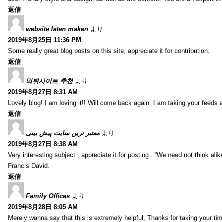
返信
website laten maken
より:
2019年8月25日 11:36 PM
Some really great blog posts on this site, appreciate it for contribution.
返信
먹튀사이트 추천
より:
2019年8月27日 8:31 AM
Lovely blog! I am loving it!! Will come back again. I am taking your feeds 
返信
معتبر ترین سایت پیش بینی
より:
2019年8月27日 8:38 AM
Very interesting subject , appreciate it for posting . “We need not think alik
Francis David.
返信
Family Offices
より:
2019年8月28日 8:05 AM
Merely wanna say that this is extremely helpful, Thanks for taking your time