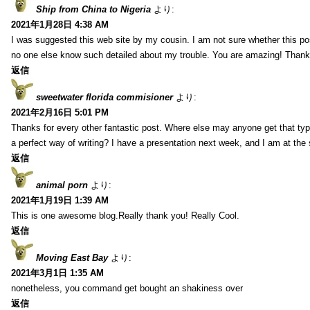
Ship from China to Nigeria
より:
2021年1月28日 4:38 AM
I was suggested this web site by my cousin. I am not sure whether this pos
no one else know such detailed about my trouble. You are amazing! Thank
返信
sweetwater florida commisioner
より:
2021年2月16日 5:01 PM
Thanks for every other fantastic post. Where else may anyone get that typ
a perfect way of writing? I have a presentation next week, and I am at the 
返信
animal porn
より:
2021年1月19日 1:39 AM
This is one awesome blog.Really thank you! Really Cool.
返信
Moving East Bay
より:
2021年3月1日 1:35 AM
nonetheless, you command get bought an shakiness over
返信