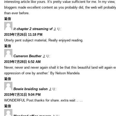
interesting article like yours. It’s pretty value sufficient for me. In my view
bloggers made excellent content as you probably did, the web will probabl
than ever before.
返信
it chapter 2 streaming vf
より:
2019年7月26日 11:18 PM
Utterly pent subject material, Really enjoyed reading.
返信
Cameron Beuther
より:
2019年7月28日 6:52 AM
Never, never and never again shall it be that this beautiful land will again 
oppression of one by another.’ By Nelson Mandela
返信
Bowie braiding salon
より:
2019年7月31日 9:04 PM
WONDERFUL Post.thanks for share..extra wait .. …
返信