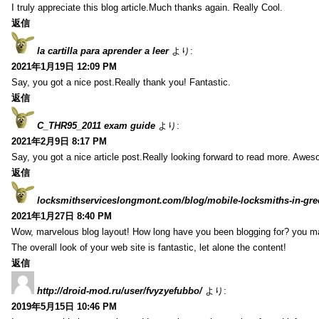
I truly appreciate this blog article.Much thanks again. Really Cool.
返信
la cartilla para aprender a leer
より:
2021年1月19日 12:09 PM
Say, you got a nice post.Really thank you! Fantastic.
返信
C_THR95_2011 exam guide
より:
2021年2月9日 8:17 PM
Say, you got a nice article post.Really looking forward to read more. Awe
返信
locksmithserviceslongmont.com/blog/mobile-locksmiths-in-gre
2021年1月27日 8:40 PM
Wow, marvelous blog layout! How long have you been blogging for? you m
The overall look of your web site is fantastic, let alone the content!
返信
http://droid-mod.ru/user/fvyzyefubbo/
より:
2019年5月15日 10:46 PM