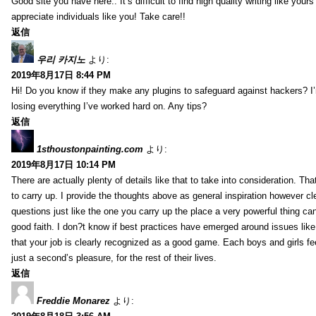
Good site you have here.. It’s difficult to find high quality writing like your
appreciate individuals like you! Take care!!
返信
우리 카지노
より:
2019年8月17日 8:44 PM
Hi! Do you know if they make any plugins to safeguard against hackers? I
losing everything I’ve worked hard on. Any tips?
返信
1sthoustonpainting.com
より:
2019年8月17日 10:14 PM
There are actually plenty of details like that to take into consideration. Tha
to carry up. I provide the thoughts above as general inspiration however cle
questions just like the one you carry up the place a very powerful thing ca
good faith. I don?t know if best practices have emerged around issues like 
that your job is clearly recognized as a good game. Each boys and girls fe
just a second’s pleasure, for the rest of their lives.
返信
Freddie Monarez
より: