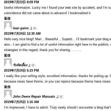
2019年7月23日 8:09 PM
Useful information. Lucky me I found your web site by accident, and I’m s
coincidence did not came about in advance! I bookmarked it.
返信
lean gains
より:
2019年7月24日 12:30 AM
Hello very nice blog!! Man .. Beautiful .. Superb .. I’ll bookmark your blog
also…I am glad to find a lot of useful information right here in the publish
strategies in this regard, thank you for sharing. . . . . .
返信
รับจัดเลี้ยง
より:
2019年7月24日 6:15 PM
I really like your writing style, excellent information, thanks for putting up
because roses have thorns, or you can rejoice because thorns have roses.
返信
John Deere Repair Manuals
より:
2019年7月25日 1:16 AM
I’m impressed, I have to admit. Truly rarely should i encounter a blog that