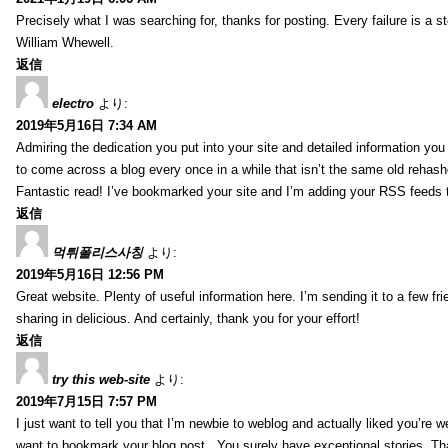
Precisely what I was searching for, thanks for posting. Every failure is a 
William Whewell.
返信
electro
より:
2019年5月16日 7:34 AM
Admiring the dedication you put into your site and detailed information yo
to come across a blog every once in a while that isn’t the same old rehash
Fantastic read! I’ve bookmarked your site and I’m adding your RSS feeds
返信
먹튀폴리스사칭
より:
2019年5月16日 12:56 PM
Great website. Plenty of useful information here. I’m sending it to a few fri
sharing in delicious. And certainly, thank you for your effort!
返信
try this web-site
より:
2019年7月15日 7:57 PM
I just want to tell you that I’m newbie to weblog and actually liked you’re we
want to bookmark your blog post . You surely have exceptional stories. Tha