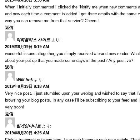
2019年8月18日 3:56 AM
When I initially commented I clicked the “Notify me when new comments 
and now each time a comment is added I get three emails with the same 
way you can remove me from that service? Cheers!
返信
먹튀폴리스 사이트
より:
2019年8月19日 6:19 AM
wonderful issues altogether, you simply received a brand new reader. Wha
about your put up that you made some days in the past? Any positive?
返信
W88 link
より:
2019年8月19日 8:18 AM
Very nice post. I just stumbled upon your weblog and wished to say that I’
browsing your blog posts. In any case I’ll be subscribing to your feed and 
very soon!
返信
릴게임야마토
より:
2019年8月20日 4:25 AM
F*ckin’ tremendous things here. I am very happy to peer your article. Than