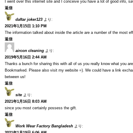
I went over this internet site and I conceive you have a lot of good info, sav
返信
daftar joker123
より:
2021年1月15日 1:10 PM
The information talked about inside the article are a number of the most ef
返信
aircon cleaning
より:
2019年5月16日 2:44 AM
Thanks a bunch for sharing this with all of us you really know what you are
Bookmarked. Please also visit my website =). We could have a link exch
between us!
返信
site
より:
2021年1月16日 8:03 AM
since you most certainly possess the gift.
返信
Work Wear Factory Bangladesh
より:
2021年1月19日 6:06 AM