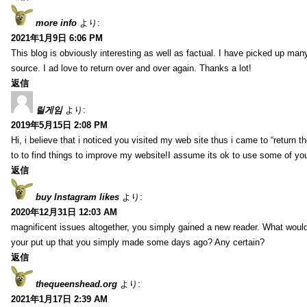
more info
より:
2021年1月9日 6:06 PM
This blog is obviously interesting as well as factual. I have picked up many 
source. I ad love to return over and over again. Thanks a lot!
返信
릴게임
より:
2019年5月15日 2:08 PM
Hi, i believe that i noticed you visited my web site thus i came to “return t
to to find things to improve my website!I assume its ok to use some of yo
返信
buy Instagram likes
より:
2020年12月31日 12:03 AM
magnificent issues altogether, you simply gained a new reader. What wo
your put up that you simply made some days ago? Any certain?
返信
thequeenshead.org
より:
2021年1月17日 2:39 AM