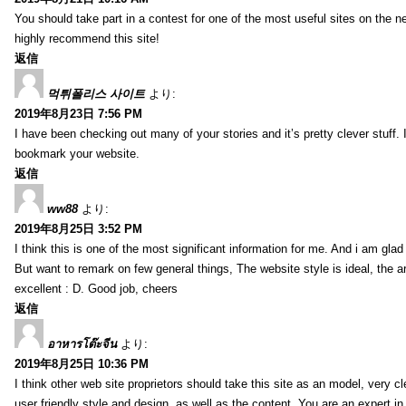
You should take part in a contest for one of the most useful sites on the net
highly recommend this site!
返信
먹튀폴리스 사이트
より:
2019年8月23日 7:56 PM
I have been checking out many of your stories and it’s pretty clever stuff. 
bookmark your website.
返信
ww88
より:
2019年8月25日 3:52 PM
I think this is one of the most significant information for me. And i am glad 
But want to remark on few general things, The website style is ideal, the art
excellent : D. Good job, cheers
返信
อาหารโต๊ะจีน
より:
2019年8月25日 10:36 PM
I think other web site proprietors should take this site as an model, very 
user friendly style and design, as well as the content. You are an expert in 