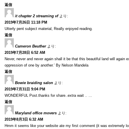
返信
it chapter 2 streaming vf
より:
2019年7月26日 11:18 PM
Utterly pent subject material, Really enjoyed reading.
返信
Cameron Beuther
より:
2019年7月28日 6:52 AM
Never, never and never again shall it be that this beautiful land will again 
oppression of one by another.’ By Nelson Mandela
返信
Bowie braiding salon
より:
2019年7月31日 9:04 PM
WONDERFUL Post.thanks for share..extra wait .. …
返信
Maryland office movers
より:
2019年8月3日 6:32 AM
Hmm it seems like your website ate my first comment (it was extremely long