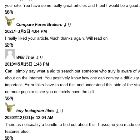
your site. You have some really great articles and I feel I would be a good 
返信
Compare Forex Brokers
より:
2021年3月2日 4:04 PM
I really liked your article.Much thanks again. Will read on
返信
W88 Thai
より:
2019年5月15日 1:43 PM
Can I simply say what a aid to search out someone who truly is aware of w
about on the internet. You positively know how one can convey a difficulty
important. Extra folks have to read this and understand this side of the sto
no more popular since you definitely have the gift.
返信
buy Instagram likes
より:
2020年12月31日 12:04 AM
There as noticeably a bundle to find out about this. I assume you made cert
features also.
返信