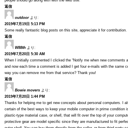
people should go along with with the web site.
返信
outdoor
より:
2019年7月19日 5:13 PM
Some really fantastic blog posts on this site, appreciate it for contribution.
返信
W88th
より:
2019年7月20日 5:30 AM
When I initially commented I clicked the “Notify me when new comments 
and now each time a comment is added I get four e-mails with the same c
way you can remove me from that service? Thank you!
返信
Bowie movers
より:
2019年7月20日 1:44 PM
Thanks for helping me to get new concepts about personal computers. I als
certain of the best ways to keep your mobile computer in prime condition i
plastic-type material case, or shell, that will fit over the top of your compu
protective gear are model specific since they are manufactured to fit perfe
outer shell. You can buy them directly from the seller, or from third party s