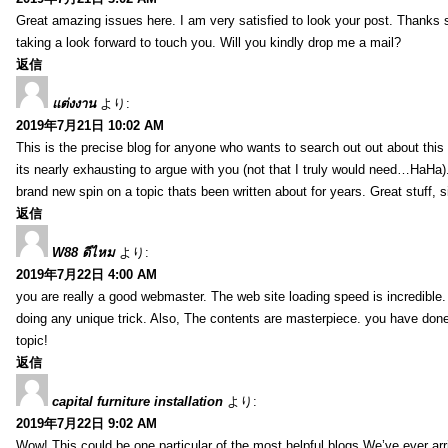
Great amazing issues here. I am very satisfied to look your post. Thanks
taking a look forward to touch you. Will you kindly drop me a mail?
返信
แต่งงาน
より:
2019年7月21日 10:02 AM
This is the precise blog for anyone who wants to search out out about this 
its nearly exhausting to argue with you (not that I truly would need…HaHa).
brand new spin on a topic thats been written about for years. Great stuff, s
返信
W88 ดีไหม
より:
2019年7月22日 4:00 AM
you are really a good webmaster. The web site loading speed is incredible.
doing any unique trick. Also, The contents are masterpiece. you have done 
topic!
返信
capital furniture installation
より:
2019年7月22日 9:02 AM
Wow! This could be one particular of the most helpful blogs We’ve ever arr