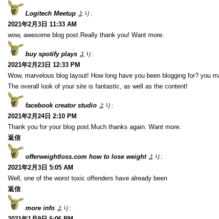
Logitech Meetup
より:
2021年2月3日 11:33 AM
wow, awesome blog post.Really thank you! Want more.
buy spotify plays
より:
2021年2月23日 12:33 PM
Wow, marvelous blog layout! How long have you been blogging for? you m
The overall look of your site is fantastic, as well as the content!
facebook creator studio
より:
2021年2月24日 2:10 PM
Thank you for your blog post.Much thanks again. Want more.
返信
offerweightloss.com how to lose weight
より:
2021年2月3日 5:05 AM
Well, one of the worst toxic offenders have already been
返信
more info
より:
2021年1月9日 6:06 PM