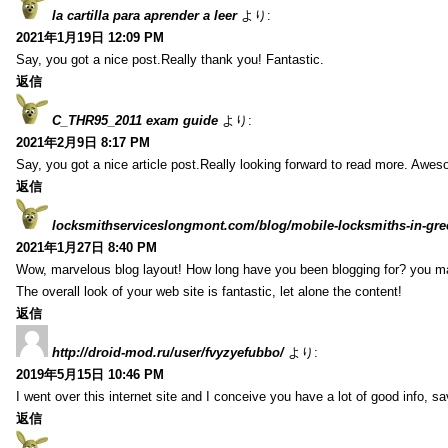
la cartilla para aprender a leer
より:
2021年1月19日 12:09 PM
Say, you got a nice post.Really thank you! Fantastic.
返信
C_THR95_2011 exam guide
より:
2021年2月9日 8:17 PM
Say, you got a nice article post.Really looking forward to read more. Awe
返信
locksmithserviceslongmont.com/blog/mobile-locksmiths-in-gre
2021年1月27日 8:40 PM
Wow, marvelous blog layout! How long have you been blogging for? you m
The overall look of your web site is fantastic, let alone the content!
返信
http://droid-mod.ru/user/fvyzyefubbo/
より:
2019年5月15日 10:46 PM
I went over this internet site and I conceive you have a lot of good info, sav
返信