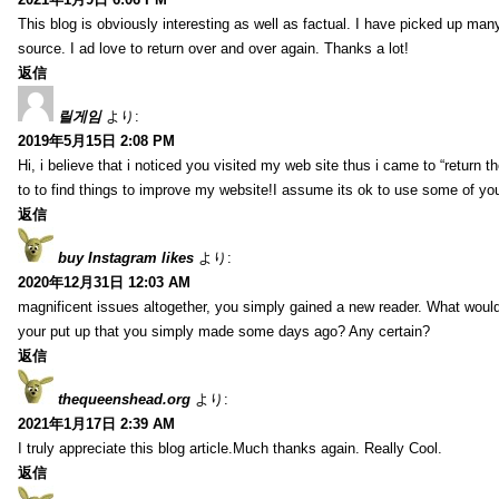
This blog is obviously interesting as well as factual. I have picked up many 
source. I ad love to return over and over again. Thanks a lot!
返信
릴게임
より:
2019年5月15日 2:08 PM
Hi, i believe that i noticed you visited my web site thus i came to “return t
to to find things to improve my website!I assume its ok to use some of yo
返信
buy Instagram likes
より:
2020年12月31日 12:03 AM
magnificent issues altogether, you simply gained a new reader. What wo
your put up that you simply made some days ago? Any certain?
返信
thequeenshead.org
より:
2021年1月17日 2:39 AM
I truly appreciate this blog article.Much thanks again. Really Cool.
返信