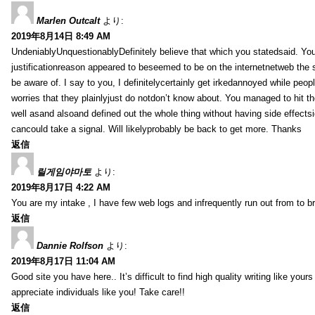
Marlen Outcalt
より:
2019年8月14日 8:49 AM
UndeniablyUnquestionablyDefinitely believe that which you statedsaid. You
justificationreason appeared to beseemed to be on the internetnetweb the s
be aware of. I say to you, I definitelycertainly get irkedannoyed while peop
worries that they plainlyjust do notdon’t know about. You managed to hit th
well asand alsoand defined out the whole thing without having side effectsi
cancould take a signal. Will likelyprobably be back to get more. Thanks
返信
릴게임야마토
より:
2019年8月17日 4:22 AM
You are my intake , I have few web logs and infrequently run out from to b
返信
Dannie Rolfson
より:
2019年8月17日 11:04 AM
Good site you have here.. It’s difficult to find high quality writing like your
appreciate individuals like you! Take care!!
返信