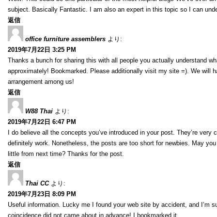
subject. Basically Fantastic. I am also an expert in this topic so I can unde
返信
office furniture assemblers
より:
2019年7月22日 3:25 PM
Thanks a bunch for sharing this with all people you actually understand w
approximately! Bookmarked. Please additionally visit my site =). We will h
arrangement among us!
返信
W88 Thai
より:
2019年7月22日 6:47 PM
I do believe all the concepts you’ve introduced in your post. They’re very
definitely work. Nonetheless, the posts are too short for newbies. May yo
little from next time? Thanks for the post.
返信
Thai CC
より:
2019年7月23日 8:09 PM
Useful information. Lucky me I found your web site by accident, and I’m s
coincidence did not came about in advance! I bookmarked it.