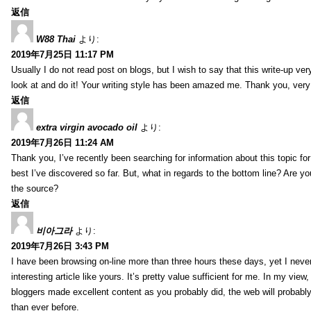
返信
W88 Thai
より:
2019年7月25日 11:17 PM
Usually I do not read post on blogs, but I wish to say that this write-up ve
look at and do it! Your writing style has been amazed me. Thank you, very
返信
extra virgin avocado oil
より:
2019年7月26日 11:24 AM
Thank you, I’ve recently been searching for information about this topic fo
best I’ve discovered so far. But, what in regards to the bottom line? Are y
the source?
返信
비아그라
より:
2019年7月26日 3:43 PM
I have been browsing on-line more than three hours these days, yet I neve
interesting article like yours. It’s pretty value sufficient for me. In my view
bloggers made excellent content as you probably did, the web will probabl
than ever before.