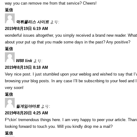
way you can remove me from that service? Cheers!
返信
먹튀폴리스 사이트
より:
2019年8月19日 6:19 AM
wonderful issues altogether, you simply received a brand new reader. Wha
about your put up that you made some days in the past? Any positive?
返信
W88 link
より:
2019年8月19日 8:18 AM
Very nice post. I just stumbled upon your weblog and wished to say that I’
browsing your blog posts. In any case I’ll be subscribing to your feed and 
very soon!
返信
릴게임야마토
より:
2019年8月20日 4:25 AM
F*ckin’ tremendous things here. I am very happy to peer your article. Than
looking forward to touch you. Will you kindly drop me a mail?
返信