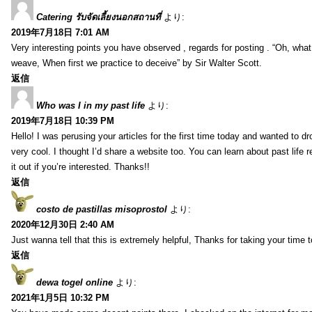
Catering รับจัดเลี้ยงนอกสถานที่
より:
2019年7月18日 7:01 AM
Very interesting points you have observed , regards for posting . “Oh, wha
weave, When first we practice to deceive” by Sir Walter Scott.
返信
Who was I in my past life
より:
2019年7月18日 10:39 PM
Hello! I was perusing your articles for the first time today and wanted to dro
very cool. I thought I’d share a website too. You can learn about past life 
it out if you’re interested. Thanks!!
返信
costo de pastillas misoprostol
より:
2020年12月30日 2:40 AM
Just wanna tell that this is extremely helpful, Thanks for taking your time to
返信
dewa togel online
より:
2021年1月5日 10:32 PM