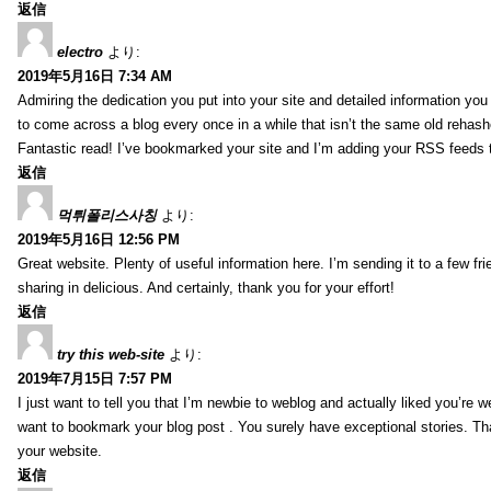
返信
electro
より:
2019年5月16日 7:34 AM
Admiring the dedication you put into your site and detailed information yo
to come across a blog every once in a while that isn’t the same old rehash
Fantastic read! I’ve bookmarked your site and I’m adding your RSS feeds
返信
먹튀폴리스사칭
より:
2019年5月16日 12:56 PM
Great website. Plenty of useful information here. I’m sending it to a few fri
sharing in delicious. And certainly, thank you for your effort!
返信
try this web-site
より:
2019年7月15日 7:57 PM
I just want to tell you that I’m newbie to weblog and actually liked you’re we
want to bookmark your blog post . You surely have exceptional stories. Tha
your website.
返信