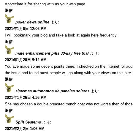
Appreciate it for sharing with us your web page.
返信
poker dewa online
より:
2021年1月6日 12:06 PM
I will bookmark your blog and take a look at again here frequently.
返信
male enhancement pills 30-day free trial
より:
2021年1月20日 9:12 AM
You ave made some decent points there. I checked on the internet for addi
the issue and found most people will go along with your views on this site.
返信
sistemas autonomos de paneles solares
より:
2021年1月26日 4:36 PM
She has chosen a double breasted trench coat was not worse then of tho
返信
Split Systems
より:
2021年2月2日 1:06 AM