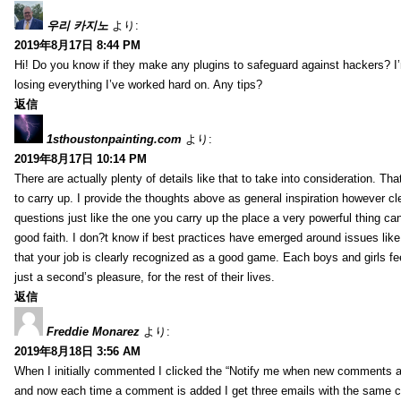
우리 카지노
より:
2019年8月17日 8:44 PM
Hi! Do you know if they make any plugins to safeguard against hackers? I
losing everything I’ve worked hard on. Any tips?
返信
1sthoustonpainting.com
より:
2019年8月17日 10:14 PM
There are actually plenty of details like that to take into consideration. Tha
to carry up. I provide the thoughts above as general inspiration however cle
questions just like the one you carry up the place a very powerful thing ca
good faith. I don?t know if best practices have emerged around issues like 
that your job is clearly recognized as a good game. Each boys and girls fe
just a second’s pleasure, for the rest of their lives.
返信
Freddie Monarez
より:
2019年8月18日 3:56 AM
When I initially commented I clicked the “Notify me when new comments 
and now each time a comment is added I get three emails with the same 