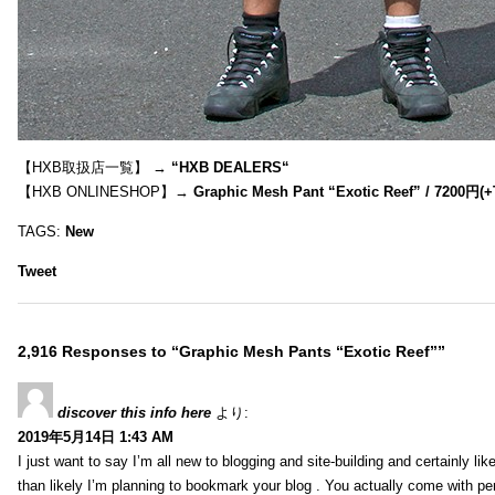
【HXB取扱店一覧】 →
“
HXB DEALERS
“
【HXB ONLINESHOP】→
Graphic Mesh Pant “Exotic Reef” / 7200円(
TAGS:
New
Tweet
2,916 Responses to “Graphic Mesh Pants “Exotic Reef””
discover this info here
より:
2019年5月14日 1:43 AM
I just want to say I’m all new to blogging and site-building and certainly li
than likely I’m planning to bookmark your blog . You actually come with per