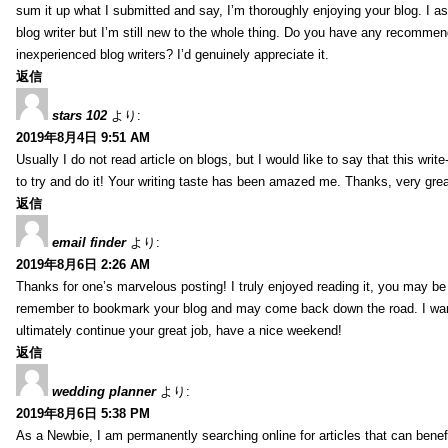
sum it up what I submitted and say, I’m thoroughly enjoying your blog. I as
blog writer but I’m still new to the whole thing. Do you have any recommen
inexperienced blog writers? I’d genuinely appreciate it.
返信
stars 102
より:
2019年8月4日 9:51 AM
Usually I do not read article on blogs, but I would like to say that this wri
to try and do it! Your writing taste has been amazed me. Thanks, very great
返信
email finder
より:
2019年8月6日 2:26 AM
Thanks for one’s marvelous posting! I truly enjoyed reading it, you may be a
remember to bookmark your blog and may come back down the road. I wan
ultimately continue your great job, have a nice weekend!
返信
wedding planner
より:
2019年8月6日 5:38 PM
As a Newbie, I am permanently searching online for articles that can bene