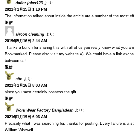
daftar joker123
より:
2021年1月15日 1:10 PM
The information talked about inside the article are a number of the most ef
返信
aircon cleaning
より:
2019年5月16日 2:44 AM
Thanks a bunch for sharing this with all of us you really know what you are
Bookmarked. Please also visit my website =). We could have a link exch
between us!
返信
site
より:
2021年1月16日 8:03 AM
since you most certainly possess the gift.
返信
Work Wear Factory Bangladesh
より:
2021年1月19日 6:06 AM
Precisely what I was searching for, thanks for posting. Every failure is a 
William Whewell.