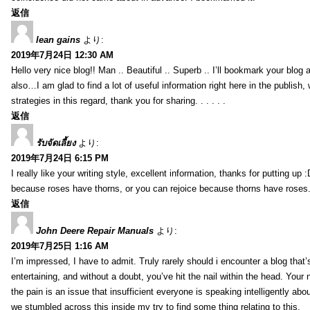
返信
lean gains
より:
2019年7月24日 12:30 AM
Hello very nice blog!! Man .. Beautiful .. Superb .. I’ll bookmark your blog
also…I am glad to find a lot of useful information right here in the publish
strategies in this regard, thank you for sharing. . . . . .
返信
รับจัดเลี้ยง
より:
2019年7月24日 6:15 PM
I really like your writing style, excellent information, thanks for putting up
because roses have thorns, or you can rejoice because thorns have roses.
返信
John Deere Repair Manuals
より:
2019年7月25日 1:16 AM
I’m impressed, I have to admit. Truly rarely should i encounter a blog that
entertaining, and without a doubt, you’ve hit the nail within the head. Your 
the pain is an issue that insufficient everyone is speaking intelligently abo
we stumbled across this inside my try to find some thing relating to this.