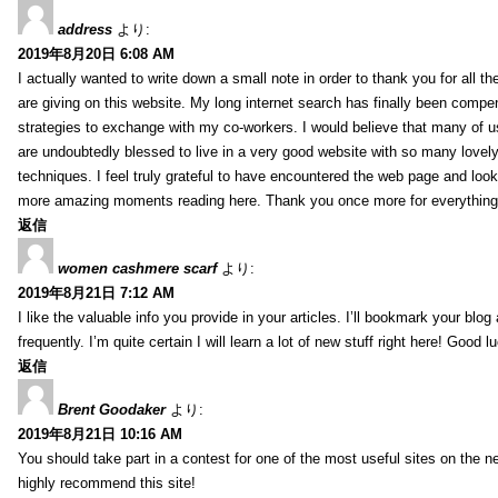
address
より:
2019年8月20日 6:08 AM
I actually wanted to write down a small note in order to thank you for all 
are giving on this website. My long internet search has finally been compe
strategies to exchange with my co-workers. I would believe that many of us 
are undoubtedly blessed to live in a very good website with so many lovely 
techniques. I feel truly grateful to have encountered the web page and loo
more amazing moments reading here. Thank you once more for everything
返信
women cashmere scarf
より:
2019年8月21日 7:12 AM
I like the valuable info you provide in your articles. I’ll bookmark your blo
frequently. I’m quite certain I will learn a lot of new stuff right here! Good l
返信
Brent Goodaker
より:
2019年8月21日 10:16 AM
You should take part in a contest for one of the most useful sites on the net
highly recommend this site!