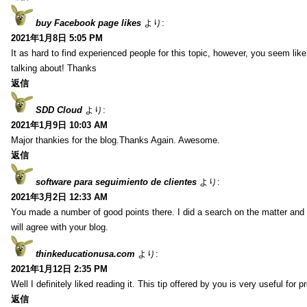
buy Facebook page likes
より:
2021年1月8日 5:05 PM
It as hard to find experienced people for this topic, however, you seem li
talking about! Thanks
返信
SDD Cloud
より:
2021年1月9日 10:03 AM
Major thankies for the blog.Thanks Again. Awesome.
返信
software para seguimiento de clientes
より:
2021年3月2日 12:33 AM
You made a number of good points there. I did a search on the matter and 
will agree with your blog.
thinkeducationusa.com
より:
2021年1月12日 2:35 PM
Well I definitely liked reading it. This tip offered by you is very useful for p
返信