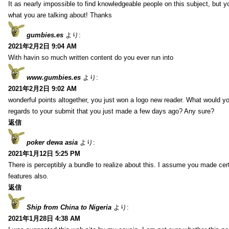
It as nearly impossible to find knowledgeable people on this subject, but 
what you are talking about! Thanks
gumbies.es
より:
2021年2月2日 9:04 AM
With havin so much written content do you ever run into
www.gumbies.es
より:
2021年2月2日 9:02 AM
wonderful points altogether, you just won a logo new reader. What would 
regards to your submit that you just made a few days ago? Any sure?
返信
poker dewa asia
より:
2021年1月12日 5:25 PM
There is perceptibly a bundle to realize about this. I assume you made cer
features also.
返信
Ship from China to Nigeria
より:
2021年1月28日 4:38 AM