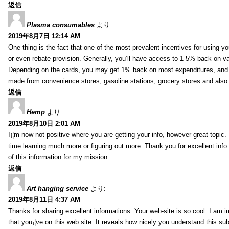
返信
Plasma consumables
より:
2019年8月7日 12:14 AM
One thing is the fact that one of the most prevalent incentives for using y
or even rebate provision. Generally, you’ll have access to 1-5% back on v
Depending on the cards, you may get 1% back on most expenditures, and 
made from convenience stores, gasoline stations, grocery stores and als
返信
Hemp
より:
2019年8月10日 2:01 AM
I¡¦m now not positive where you are getting your info, however great topic
time learning much more or figuring out more. Thank you for excellent info 
of this information for my mission.
返信
Art hanging service
より:
2019年8月11日 4:37 AM
Thanks for sharing excellent informations. Your web-site is so cool. I am 
that you¡¦ve on this web site. It reveals how nicely you understand this s