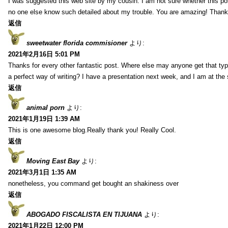
I was suggested this web site by my cousin. I am not sure whether this pos
no one else know such detailed about my trouble. You are amazing! Thank
返信
sweetwater florida commisioner
より:
2021年2月16日 5:01 PM
Thanks for every other fantastic post. Where else may anyone get that typ
a perfect way of writing? I have a presentation next week, and I am at the 
返信
animal porn
より:
2021年1月19日 1:39 AM
This is one awesome blog.Really thank you! Really Cool.
返信
Moving East Bay
より:
2021年3月1日 1:35 AM
nonetheless, you command get bought an shakiness over
返信
ABOGADO FISCALISTA EN TIJUANA
より:
2021年1月22日 12:00 PM