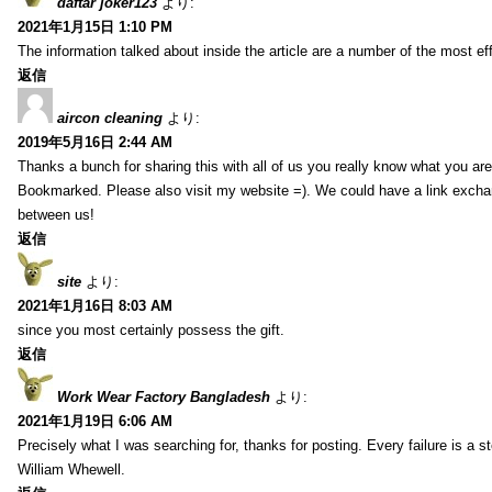
daftar joker123
より:
2021年1月15日 1:10 PM
The information talked about inside the article are a number of the most ef
返信
aircon cleaning
より:
2019年5月16日 2:44 AM
Thanks a bunch for sharing this with all of us you really know what you are
Bookmarked. Please also visit my website =). We could have a link exch
between us!
返信
site
より:
2021年1月16日 8:03 AM
since you most certainly possess the gift.
返信
Work Wear Factory Bangladesh
より:
2021年1月19日 6:06 AM
Precisely what I was searching for, thanks for posting. Every failure is a 
William Whewell.