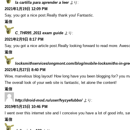
la cartilla para aprender a leer
より:
2021年1月19日 12:09 PM
Say, you got a nice post.Really thank you! Fantastic.
返信
C_THR95_2011 exam guide
より:
2021年2月9日 8:17 PM
Say, you got a nice article post.Really looking forward to read more. Awe
返信
locksmithserviceslongmont.com/blog/mobile-locksmiths-in-gre
2021年1月27日 8:40 PM
Wow, marvelous blog layout! How long have you been blogging for? you m
The overall look of your web site is fantastic, let alone the content!
返信
http://droid-mod.ru/user/fvyzyefubbo/
より:
2019年5月15日 10:46 PM
I went over this internet site and I conceive you have a lot of good info, sav
返信