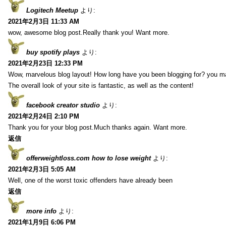
Logitech Meetup
より:
2021年2月3日 11:33 AM
wow, awesome blog post.Really thank you! Want more.
buy spotify plays
より:
2021年2月23日 12:33 PM
Wow, marvelous blog layout! How long have you been blogging for? you m
The overall look of your site is fantastic, as well as the content!
facebook creator studio
より:
2021年2月24日 2:10 PM
Thank you for your blog post.Much thanks again. Want more.
返信
offerweightloss.com how to lose weight
より:
2021年2月3日 5:05 AM
Well, one of the worst toxic offenders have already been
返信
more info
より:
2021年1月9日 6:06 PM