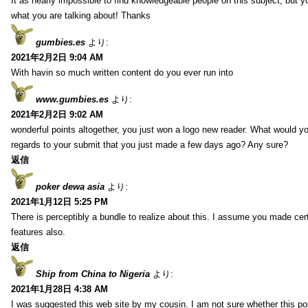
It as nearly impossible to find knowledgeable people on this subject, but 
what you are talking about! Thanks
gumbies.es
より:
2021年2月2日 9:04 AM
With havin so much written content do you ever run into
www.gumbies.es
より:
2021年2月2日 9:02 AM
wonderful points altogether, you just won a logo new reader. What would 
regards to your submit that you just made a few days ago? Any sure?
返信
poker dewa asia
より:
2021年1月12日 5:25 PM
There is perceptibly a bundle to realize about this. I assume you made cer
features also.
返信
Ship from China to Nigeria
より:
2021年1月28日 4:38 AM
I was suggested this web site by my cousin. I am not sure whether this pos