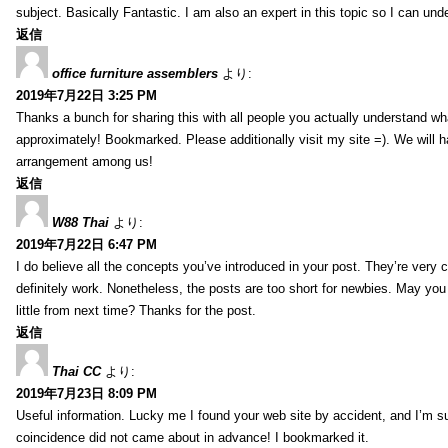
subject. Basically Fantastic. I am also an expert in this topic so I can unde
返信
office furniture assemblers
より:
2019年7月22日 3:25 PM
Thanks a bunch for sharing this with all people you actually understand w
approximately! Bookmarked. Please additionally visit my site =). We will h
arrangement among us!
返信
W88 Thai
より:
2019年7月22日 6:47 PM
I do believe all the concepts you’ve introduced in your post. They’re very
definitely work. Nonetheless, the posts are too short for newbies. May yo
little from next time? Thanks for the post.
返信
Thai CC
より:
2019年7月23日 8:09 PM
Useful information. Lucky me I found your web site by accident, and I’m s
coincidence did not came about in advance! I bookmarked it.