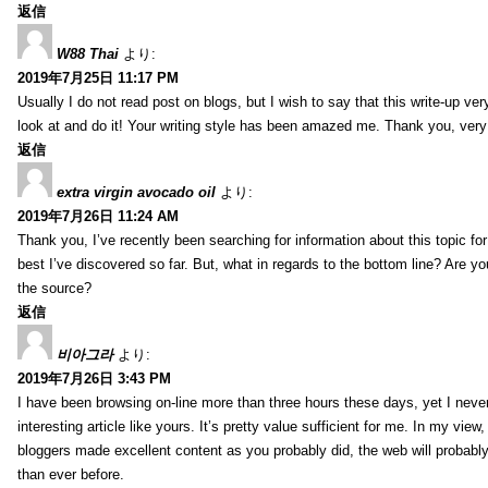
返信
W88 Thai
より:
2019年7月25日 11:17 PM
Usually I do not read post on blogs, but I wish to say that this write-up ve
look at and do it! Your writing style has been amazed me. Thank you, very
返信
extra virgin avocado oil
より:
2019年7月26日 11:24 AM
Thank you, I’ve recently been searching for information about this topic fo
best I’ve discovered so far. But, what in regards to the bottom line? Are y
the source?
返信
비아그라
より:
2019年7月26日 3:43 PM
I have been browsing on-line more than three hours these days, yet I neve
interesting article like yours. It’s pretty value sufficient for me. In my view
bloggers made excellent content as you probably did, the web will probabl
than ever before.