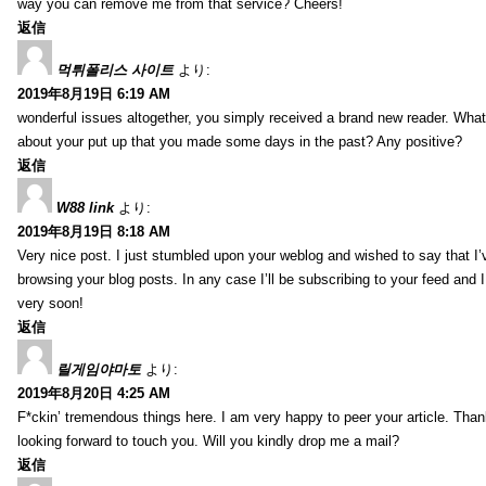
way you can remove me from that service? Cheers!
返信
먹튀폴리스 사이트
より:
2019年8月19日 6:19 AM
wonderful issues altogether, you simply received a brand new reader. Wha
about your put up that you made some days in the past? Any positive?
返信
W88 link
より:
2019年8月19日 8:18 AM
Very nice post. I just stumbled upon your weblog and wished to say that I’
browsing your blog posts. In any case I’ll be subscribing to your feed and 
very soon!
返信
릴게임야마토
より:
2019年8月20日 4:25 AM
F*ckin’ tremendous things here. I am very happy to peer your article. Than
looking forward to touch you. Will you kindly drop me a mail?
返信