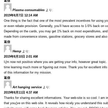
返信
Plasma consumables
より:
2019年8月7日 12:14 AM
One thing is the fact that one of the most prevalent incentives for using y
or even rebate provision. Generally, you’ll have access to 1-5% back on v
Depending on the cards, you may get 1% back on most expenditures, and 
made from convenience stores, gasoline stations, grocery stores and als
返信
Hemp
より:
2019年8月10日 2:01 AM
I¡¦m now not positive where you are getting your info, however great topic
time learning much more or figuring out more. Thank you for excellent info 
of this information for my mission.
返信
Art hanging service
より:
2019年8月11日 4:37 AM
Thanks for sharing excellent informations. Your web-site is so cool. I am 
that you¡¦ve on this web site. It reveals how nicely you understand this s