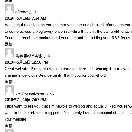
返信
electro
より:
2019年5月16日 7:34 AM
Admiring the dedication you put into your site and detailed information yo
to come across a blog every once in a while that isn’t the same old rehash
Fantastic read! I’ve bookmarked your site and I’m adding your RSS feeds
返信
먹튀폴리스사칭
より:
2019年5月16日 12:56 PM
Great website. Plenty of useful information here. I’m sending it to a few fri
sharing in delicious. And certainly, thank you for your effort!
返信
try this web-site
より:
2019年7月15日 7:57 PM
I just want to tell you that I’m newbie to weblog and actually liked you’re we
want to bookmark your blog post . You surely have exceptional stories. Tha
your website.
返信