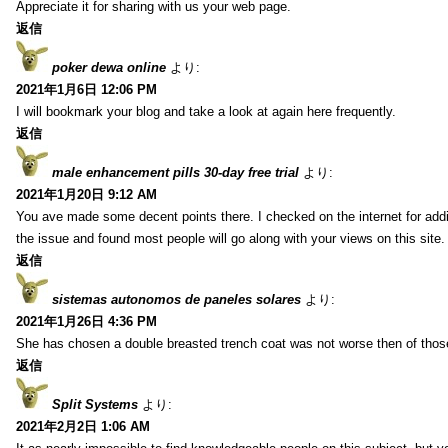
Appreciate it for sharing with us your web page.
返信
poker dewa online
より:
2021年1月6日 12:06 PM
I will bookmark your blog and take a look at again here frequently.
返信
male enhancement pills 30-day free trial
より:
2021年1月20日 9:12 AM
You ave made some decent points there. I checked on the internet for addi
the issue and found most people will go along with your views on this site.
返信
sistemas autonomos de paneles solares
より:
2021年1月26日 4:36 PM
She has chosen a double breasted trench coat was not worse then of tho
返信
Split Systems
より:
2021年2月2日 1:06 AM