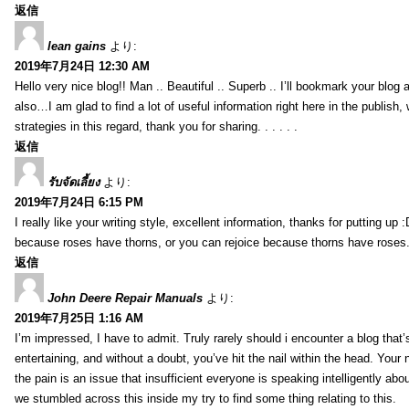
返信
lean gains
より:
2019年7月24日 12:30 AM
Hello very nice blog!! Man .. Beautiful .. Superb .. I’ll bookmark your blog
also…I am glad to find a lot of useful information right here in the publish
strategies in this regard, thank you for sharing. . . . . .
返信
รับจัดเลี้ยง
より:
2019年7月24日 6:15 PM
I really like your writing style, excellent information, thanks for putting up
because roses have thorns, or you can rejoice because thorns have roses.
返信
John Deere Repair Manuals
より:
2019年7月25日 1:16 AM
I’m impressed, I have to admit. Truly rarely should i encounter a blog that
entertaining, and without a doubt, you’ve hit the nail within the head. Your 
the pain is an issue that insufficient everyone is speaking intelligently abo
we stumbled across this inside my try to find some thing relating to this.