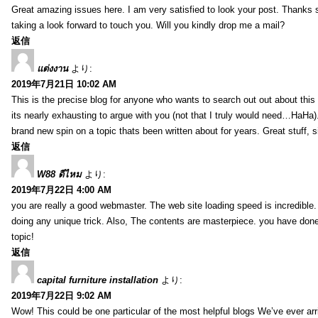
Great amazing issues here. I am very satisfied to look your post. Thanks
taking a look forward to touch you. Will you kindly drop me a mail?
返信
แต่งงาน
より:
2019年7月21日 10:02 AM
This is the precise blog for anyone who wants to search out out about this 
its nearly exhausting to argue with you (not that I truly would need…HaHa).
brand new spin on a topic thats been written about for years. Great stuff, s
返信
W88 ดีไหม
より:
2019年7月22日 4:00 AM
you are really a good webmaster. The web site loading speed is incredible.
doing any unique trick. Also, The contents are masterpiece. you have done 
topic!
返信
capital furniture installation
より:
2019年7月22日 9:02 AM
Wow! This could be one particular of the most helpful blogs We’ve ever arr