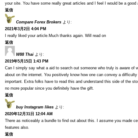
your site. You have some really great articles and I feel I would be a good 
返信
Compare Forex Brokers
より:
2021年3月2日 4:04 PM
I really liked your article.Much thanks again. Will read on
返信
W88 Thai
より:
2019年5月15日 1:43 PM
Can I simply say what a aid to search out someone who truly is aware of w
about on the internet. You positively know how one can convey a difficulty
important. Extra folks have to read this and understand this side of the sto
no more popular since you definitely have the gift.
返信
buy Instagram likes
より:
2020年12月31日 12:04 AM
There as noticeably a bundle to find out about this. I assume you made cert
features also.
返信