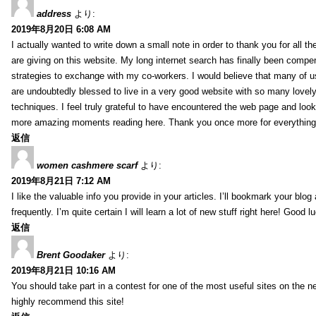
address
より:
2019年8月20日 6:08 AM
I actually wanted to write down a small note in order to thank you for all 
are giving on this website. My long internet search has finally been compe
strategies to exchange with my co-workers. I would believe that many of us 
are undoubtedly blessed to live in a very good website with so many lovely 
techniques. I feel truly grateful to have encountered the web page and loo
more amazing moments reading here. Thank you once more for everything
返信
women cashmere scarf
より:
2019年8月21日 7:12 AM
I like the valuable info you provide in your articles. I’ll bookmark your blo
frequently. I’m quite certain I will learn a lot of new stuff right here! Good l
返信
Brent Goodaker
より:
2019年8月21日 10:16 AM
You should take part in a contest for one of the most useful sites on the net
highly recommend this site!