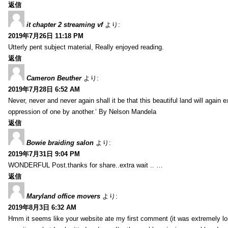
返信
it chapter 2 streaming vf
より:
2019年7月26日 11:18 PM
Utterly pent subject material, Really enjoyed reading.
返信
Cameron Beuther
より:
2019年7月28日 6:52 AM
Never, never and never again shall it be that this beautiful land will again 
oppression of one by another.’ By Nelson Mandela
返信
Bowie braiding salon
より:
2019年7月31日 9:04 PM
WONDERFUL Post.thanks for share..extra wait .. …
返信
Maryland office movers
より:
2019年8月3日 6:32 AM
Hmm it seems like your website ate my first comment (it was extremely long