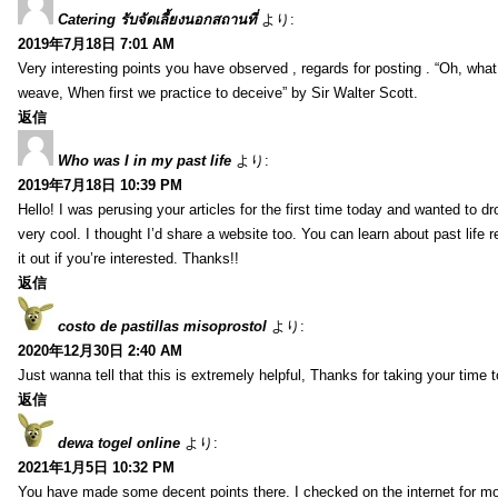
Catering รับจัดเลี้ยงนอกสถานที่
より:
2019年7月18日 7:01 AM
Very interesting points you have observed , regards for posting . “Oh, wha
weave, When first we practice to deceive” by Sir Walter Scott.
返信
Who was I in my past life
より:
2019年7月18日 10:39 PM
Hello! I was perusing your articles for the first time today and wanted to dro
very cool. I thought I’d share a website too. You can learn about past life 
it out if you’re interested. Thanks!!
返信
costo de pastillas misoprostol
より:
2020年12月30日 2:40 AM
Just wanna tell that this is extremely helpful, Thanks for taking your time to
返信
dewa togel online
より:
2021年1月5日 10:32 PM
You have made some decent points there. I checked on the internet for mo