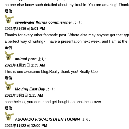
no one else know such detailed about my trouble. You are amazing! Thank
返信
sweetwater florida commisioner
より:
2021年2月16日 5:01 PM
Thanks for every other fantastic post. Where else may anyone get that typ
a perfect way of writing? I have a presentation next week, and I am at the 
返信
animal porn
より:
2021年1月19日 1:39 AM
This is one awesome blog.Really thank you! Really Cool.
返信
Moving East Bay
より:
2021年3月1日 1:35 AM
nonetheless, you command get bought an shakiness over
返信
ABOGADO FISCALISTA EN TIJUANA
より:
2021年1月22日 12:00 PM