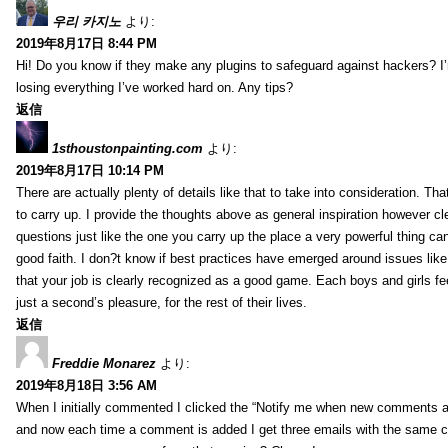
우리 카지노
より:
2019年8月17日 8:44 PM
Hi! Do you know if they make any plugins to safeguard against hackers? I
losing everything I’ve worked hard on. Any tips?
返信
1sthoustonpainting.com
より:
2019年8月17日 10:14 PM
There are actually plenty of details like that to take into consideration. Tha
to carry up. I provide the thoughts above as general inspiration however cle
questions just like the one you carry up the place a very powerful thing ca
good faith. I don?t know if best practices have emerged around issues like 
that your job is clearly recognized as a good game. Each boys and girls fe
just a second’s pleasure, for the rest of their lives.
返信
Freddie Monarez
より:
2019年8月18日 3:56 AM
When I initially commented I clicked the “Notify me when new comments 
and now each time a comment is added I get three emails with the same 