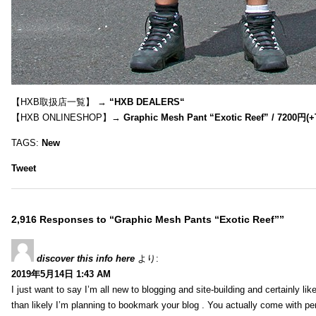
【HXB取扱店一覧】 →
“
HXB DEALERS
“
【HXB ONLINESHOP】→
Graphic Mesh Pant “Exotic Reef” / 7200円(
TAGS:
New
Tweet
2,916 Responses to “Graphic Mesh Pants “Exotic Reef””
discover this info here
より:
2019年5月14日 1:43 AM
I just want to say I’m all new to blogging and site-building and certainly li
than likely I’m planning to bookmark your blog . You actually come with per