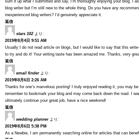
sum it up what I submitted and say, I’m thoroughly enjoying your blog. I as
blog writer but I’m still new to the whole thing. Do you have any recommen
inexperienced blog writers? I’d genuinely appreciate it.
返信
stars 102
より:
2019年8月4日 9:51 AM
Usually I do not read article on blogs, but I would like to say that this wri
to try and do it! Your writing taste has been amazed me. Thanks, very great
返信
email finder
より:
2019年8月6日 2:26 AM
Thanks for one’s marvelous posting! I truly enjoyed reading it, you may be a
remember to bookmark your blog and may come back down the road. I wan
ultimately continue your great job, have a nice weekend!
返信
wedding planner
より:
2019年8月6日 5:38 PM
As a Newbie, I am permanently searching online for articles that can bene