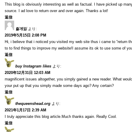
This blog is obviously interesting as well as factual. I have picked up many 
source. I ad love to return over and over again. Thanks a lot!
返信
릴게임
より:
2019年5月15日 2:08 PM
Hi, i believe that i noticed you visited my web site thus i came to “return t
to to find things to improve my website!I assume its ok to use some of yo
返信
buy Instagram likes
より:
2020年12月31日 12:03 AM
magnificent issues altogether, you simply gained a new reader. What wo
your put up that you simply made some days ago? Any certain?
返信
thequeenshead.org
より:
2021年1月17日 2:39 AM
I truly appreciate this blog article.Much thanks again. Really Cool.
返信