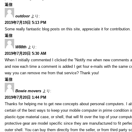
返信
outdoor
より:
2019年7月19日 5:13 PM
Some really fantastic blog posts on this site, appreciate it for contribution.
返信
W88th
より:
2019年7月20日 5:30 AM
When I initially commented I clicked the “Notify me when new comments 
and now each time a comment is added I get four e-mails with the same c
way you can remove me from that service? Thank you!
返信
Bowie movers
より:
2019年7月20日 1:44 PM
Thanks for helping me to get new concepts about personal computers. I als
certain of the best ways to keep your mobile computer in prime condition i
plastic-type material case, or shell, that will fit over the top of your compu
protective gear are model specific since they are manufactured to fit perfe
outer shell. You can buy them directly from the seller, or from third party s