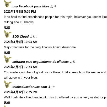
buy Facebook page likes
より:
2021年1月8日 5:05 PM
It as hard to find experienced people for this topic, however, you seem li
talking about! Thanks
返信
SDD Cloud
より:
2021年1月9日 10:03 AM
Major thankies for the blog.Thanks Again. Awesome.
返信
software para seguimiento de clientes
より:
2021年3月2日 12:33 AM
You made a number of good points there. I did a search on the matter and 
will agree with your blog.
thinkeducationusa.com
より:
2021年1月12日 2:35 PM
Well I definitely liked reading it. This tip offered by you is very useful for p
返信