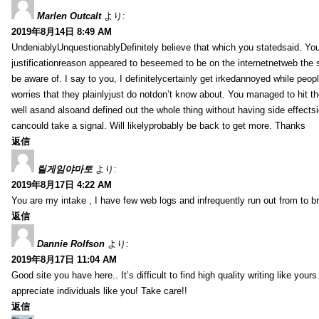
Marlen Outcalt
より:
2019年8月14日 8:49 AM
UndeniablyUnquestionablyDefinitely believe that which you statedsaid. You
justificationreason appeared to beseemed to be on the internetnetweb the s
be aware of. I say to you, I definitelycertainly get irkedannoyed while peop
worries that they plainlyjust do notdon’t know about. You managed to hit th
well asand alsoand defined out the whole thing without having side effectsi
cancould take a signal. Will likelyprobably be back to get more. Thanks
返信
릴게임야마토
より:
2019年8月17日 4:22 AM
You are my intake , I have few web logs and infrequently run out from to b
返信
Dannie Rolfson
より:
2019年8月17日 11:04 AM
Good site you have here.. It’s difficult to find high quality writing like your
appreciate individuals like you! Take care!!
返信