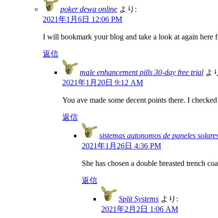
poker dewa online
より:
2021年1月6日 12:06 PM
I will bookmark your blog and take a look at again here f
返信
male enhancement pills 30-day free trial
より
2021年1月20日 9:12 AM
You ave made some decent points there. I checked o
返信
sistemas autonomos de paneles solare
2021年1月26日 4:36 PM
She has chosen a double breasted trench coa
返信
Split Systems
より:
2021年2月2日 1:06 AM