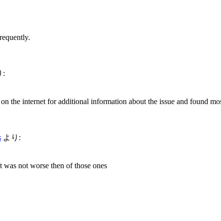
requently.
:
n the internet for additional information about the issue and found mos
s
より:
t was not worse then of those ones