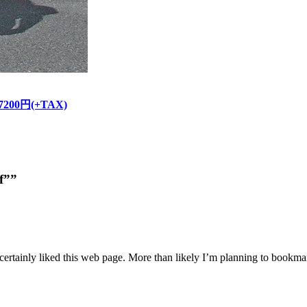
/ 7200円(+TAX)
f””
 certainly liked this web page. More than likely I’m planning to bookmar