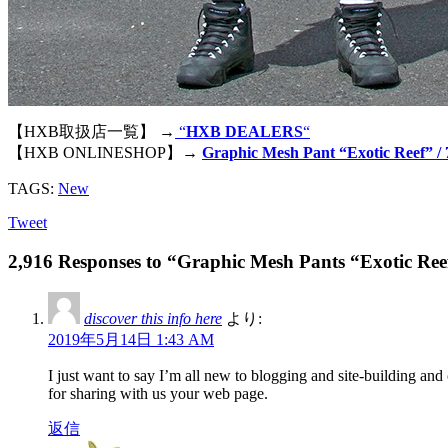
【HXB取扱店一覧】 →
“
HXB DEALERS
“
【HXB ONLINESHOP】→
Graphic Mesh Pant “Exotic Reef” 
TAGS:
New
Tweet
2,916 Responses to “Graphic Mesh Pants “Exotic Ree
discover this info here
より:
2019年5月14日 1:43 AM
I just want to say I’m all new to blogging and site-building and
for sharing with us your web page.
返信