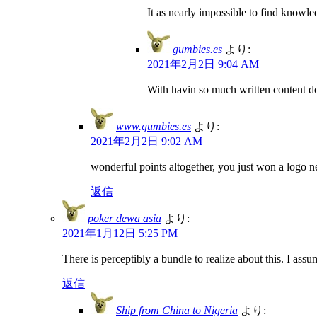
It as nearly impossible to find knowl
gumbies.es
より:
2021年2月2日 9:04 AM
With havin so much written content do
www.gumbies.es
より:
2021年2月2日 9:02 AM
wonderful points altogether, you just won a logo
返信
poker dewa asia
より:
2021年1月12日 5:25 PM
There is perceptibly a bundle to realize about this. I ass
返信
Ship from China to Nigeria
より: