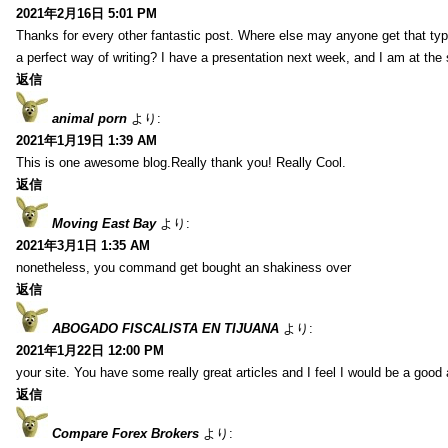
2021年2月16日 5:01 PM
Thanks for every other fantastic post. Where else may anyone get that typ
a perfect way of writing? I have a presentation next week, and I am at the 
返信
animal porn
より:
2021年1月19日 1:39 AM
This is one awesome blog.Really thank you! Really Cool.
返信
Moving East Bay
より:
2021年3月1日 1:35 AM
nonetheless, you command get bought an shakiness over
返信
ABOGADO FISCALISTA EN TIJUANA
より:
2021年1月22日 12:00 PM
your site. You have some really great articles and I feel I would be a good 
返信
Compare Forex Brokers
より: