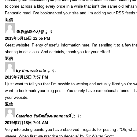
to come across a blog every once in a while that isn’t the same old rehash
Fantastic read! I’ve bookmarked your site and I’m adding your RSS feeds
返信
먹튀폴리스사칭
より:
2019年5月16日 12:56 PM
Great website. Plenty of useful information here. I’m sending it to a few fri
sharing in delicious. And certainly, thank you for your effort!
返信
try this web-site
より:
2019年7月15日 7:57 PM
I just want to tell you that I’m newbie to weblog and actually liked you’re we
want to bookmark your blog post . You surely have exceptional stories. Tha
your website.
返信
Catering รับจัดเลี้ยงนอกสถานที่
より:
2019年7月18日 7:01 AM
Very interesting points you have observed , regards for posting . “Oh, wha
weave, When first we practice to deceive” by Sir Walter Scott.