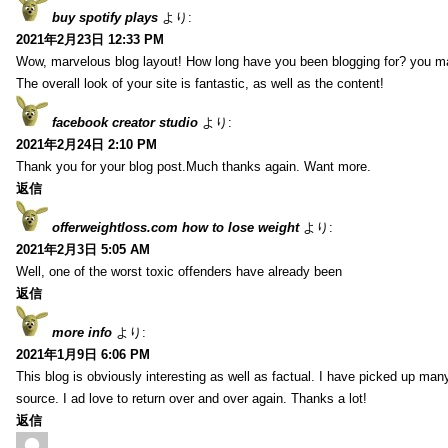
buy spotify plays
より:
2021年2月23日 12:33 PM
Wow, marvelous blog layout! How long have you been blogging for? you m
The overall look of your site is fantastic, as well as the content!
facebook creator studio
より:
2021年2月24日 2:10 PM
Thank you for your blog post.Much thanks again. Want more.
返信
offerweightloss.com how to lose weight
より:
2021年2月3日 5:05 AM
Well, one of the worst toxic offenders have already been
返信
more info
より:
2021年1月9日 6:06 PM
This blog is obviously interesting as well as factual. I have picked up many 
source. I ad love to return over and over again. Thanks a lot!
返信