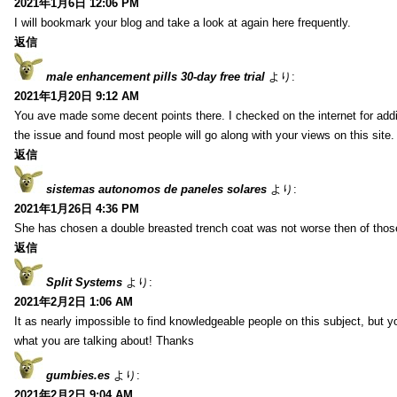
2021年1月6日 12:06 PM
I will bookmark your blog and take a look at again here frequently.
返信
male enhancement pills 30-day free trial
より:
2021年1月20日 9:12 AM
You ave made some decent points there. I checked on the internet for addi
the issue and found most people will go along with your views on this site.
返信
sistemas autonomos de paneles solares
より:
2021年1月26日 4:36 PM
She has chosen a double breasted trench coat was not worse then of tho
返信
Split Systems
より:
2021年2月2日 1:06 AM
It as nearly impossible to find knowledgeable people on this subject, but 
what you are talking about! Thanks
gumbies.es
より:
2021年2月2日 9:04 AM