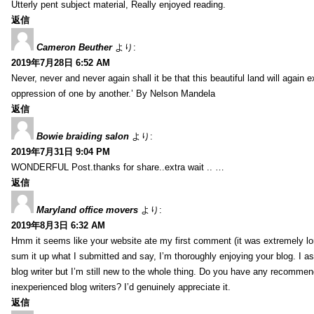
Utterly pent subject material, Really enjoyed reading.
返信
Cameron Beuther
より:
2019年7月28日 6:52 AM
Never, never and never again shall it be that this beautiful land will again 
oppression of one by another.’ By Nelson Mandela
返信
Bowie braiding salon
より:
2019年7月31日 9:04 PM
WONDERFUL Post.thanks for share..extra wait .. …
返信
Maryland office movers
より:
2019年8月3日 6:32 AM
Hmm it seems like your website ate my first comment (it was extremely long
sum it up what I submitted and say, I’m thoroughly enjoying your blog. I as
blog writer but I’m still new to the whole thing. Do you have any recommen
inexperienced blog writers? I’d genuinely appreciate it.
返信