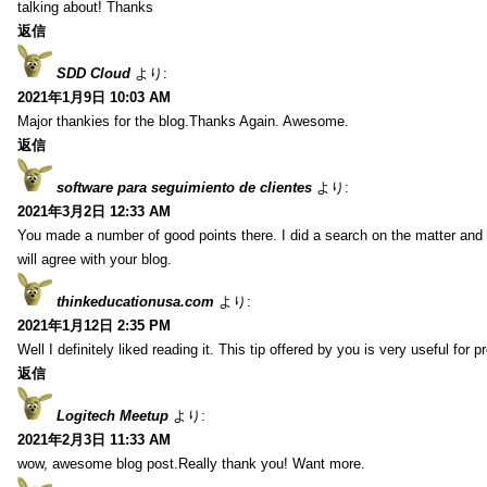
talking about! Thanks
返信
SDD Cloud
より:
2021年1月9日 10:03 AM
Major thankies for the blog.Thanks Again. Awesome.
返信
software para seguimiento de clientes
より:
2021年3月2日 12:33 AM
You made a number of good points there. I did a search on the matter and 
will agree with your blog.
thinkeducationusa.com
より:
2021年1月12日 2:35 PM
Well I definitely liked reading it. This tip offered by you is very useful for p
返信
Logitech Meetup
より:
2021年2月3日 11:33 AM
wow, awesome blog post.Really thank you! Want more.