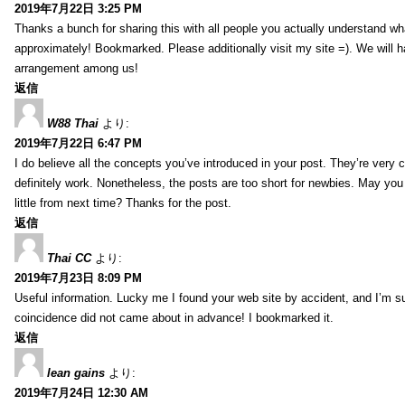
2019年7月22日 3:25 PM
Thanks a bunch for sharing this with all people you actually understand w
approximately! Bookmarked. Please additionally visit my site =). We will h
arrangement among us!
返信
W88 Thai
より:
2019年7月22日 6:47 PM
I do believe all the concepts you’ve introduced in your post. They’re very
definitely work. Nonetheless, the posts are too short for newbies. May yo
little from next time? Thanks for the post.
返信
Thai CC
より:
2019年7月23日 8:09 PM
Useful information. Lucky me I found your web site by accident, and I’m s
coincidence did not came about in advance! I bookmarked it.
返信
lean gains
より:
2019年7月24日 12:30 AM