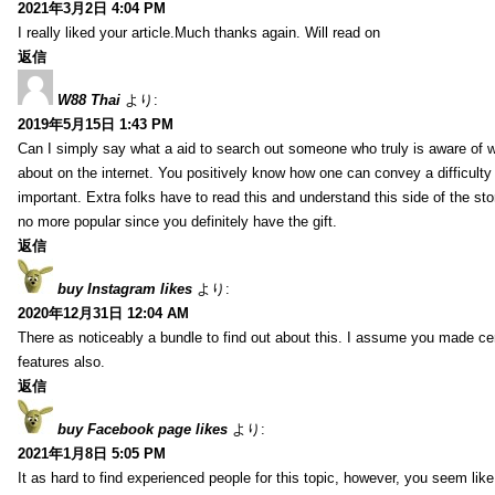
2021年3月2日 4:04 PM
I really liked your article.Much thanks again. Will read on
返信
W88 Thai
より:
2019年5月15日 1:43 PM
Can I simply say what a aid to search out someone who truly is aware of w
about on the internet. You positively know how one can convey a difficulty
important. Extra folks have to read this and understand this side of the sto
no more popular since you definitely have the gift.
返信
buy Instagram likes
より:
2020年12月31日 12:04 AM
There as noticeably a bundle to find out about this. I assume you made cert
features also.
返信
buy Facebook page likes
より:
2021年1月8日 5:05 PM
It as hard to find experienced people for this topic, however, you seem li