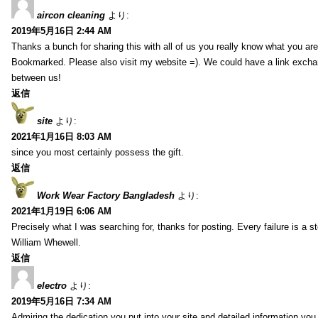
aircon cleaning
より:
2019年5月16日 2:44 AM
Thanks a bunch for sharing this with all of us you really know what you are
Bookmarked. Please also visit my website =). We could have a link exch
between us!
返信
site
より:
2021年1月16日 8:03 AM
since you most certainly possess the gift.
返信
Work Wear Factory Bangladesh
より:
2021年1月19日 6:06 AM
Precisely what I was searching for, thanks for posting. Every failure is a 
William Whewell.
返信
electro
より:
2019年5月16日 7:34 AM
Admiring the dedication you put into your site and detailed information yo