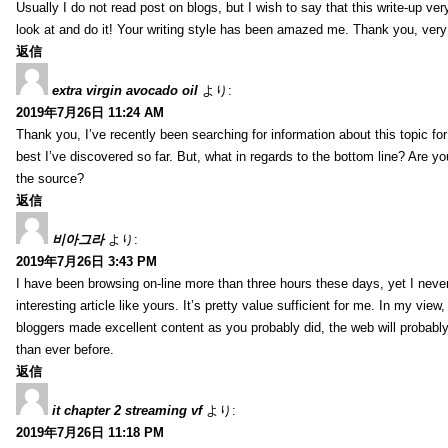
Usually I do not read post on blogs, but I wish to say that this write-up ve
look at and do it! Your writing style has been amazed me. Thank you, very
返信
extra virgin avocado oil
より:
2019年7月26日 11:24 AM
Thank you, I’ve recently been searching for information about this topic fo
best I’ve discovered so far. But, what in regards to the bottom line? Are y
the source?
返信
비아그라
より:
2019年7月26日 3:43 PM
I have been browsing on-line more than three hours these days, yet I neve
interesting article like yours. It’s pretty value sufficient for me. In my view
bloggers made excellent content as you probably did, the web will probabl
than ever before.
返信
it chapter 2 streaming vf
より:
2019年7月26日 11:18 PM