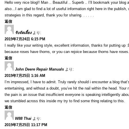
Hello very nice blog!! Man .. Beautiful .. Superb .. I’ll bookmark your blog
also…I am glad to find a lot of useful information right here in the publish
strategies in this regard, thank you for sharing. . . . . .
返信
รับจัดเลี้ยง
より:
2019年7月24日 6:15 PM
I really like your writing style, excellent information, thanks for putting up
because roses have thorns, or you can rejoice because thorns have roses.
返信
John Deere Repair Manuals
より:
2019年7月25日 1:16 AM
I’m impressed, I have to admit. Truly rarely should i encounter a blog that
entertaining, and without a doubt, you’ve hit the nail within the head. Your 
the pain is an issue that insufficient everyone is speaking intelligently abo
we stumbled across this inside my try to find some thing relating to this.
返信
W88 Thai
より:
2019年7月25日 11:17 PM