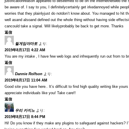
justificationreason appeared to beseemed to be on the internetnetweb the s
be aware of. I say to you, I definitelycertainly get irkedannoyed while peop
worries that they plainlyjust do notdon’t know about. You managed to hit th
well asand alsoand defined out the whole thing without having side effectsi
cancould take a signal. Will likelyprobably be back to get more. Thanks
返信
릴게임야마토
より:
2019年8月17日 4:22 AM
You are my intake , I have few web logs and infrequently run out from to b
返信
Dannie Rolfson
より:
2019年8月17日 11:04 AM
Good site you have here.. It’s difficult to find high quality writing like your
appreciate individuals like you! Take care!!
返信
우리 카지노
より:
2019年8月17日 8:44 PM
Hi! Do you know if they make any plugins to safeguard against hackers? I