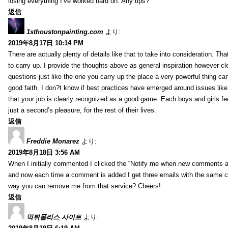
losing everything I’ve worked hard on. Any tips?
返信
1sthoustonpainting.com
より:
2019年8月17日 10:14 PM
There are actually plenty of details like that to take into consideration. Tha
to carry up. I provide the thoughts above as general inspiration however cle
questions just like the one you carry up the place a very powerful thing ca
good faith. I don?t know if best practices have emerged around issues like 
that your job is clearly recognized as a good game. Each boys and girls fe
just a second’s pleasure, for the rest of their lives.
返信
Freddie Monarez
より:
2019年8月18日 3:56 AM
When I initially commented I clicked the “Notify me when new comments 
and now each time a comment is added I get three emails with the same 
way you can remove me from that service? Cheers!
返信
먹튀폴리스 사이트
より: