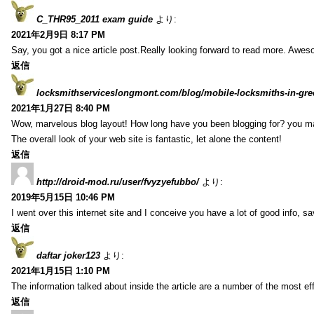
C_THR95_2011 exam guide
より:
2021年2月9日 8:17 PM
Say, you got a nice article post.Really looking forward to read more. Awe
返信
locksmithserviceslongmont.com/blog/mobile-locksmiths-in-gre
2021年1月27日 8:40 PM
Wow, marvelous blog layout! How long have you been blogging for? you m
The overall look of your web site is fantastic, let alone the content!
返信
http://droid-mod.ru/user/fvyzyefubbo/
より:
2019年5月15日 10:46 PM
I went over this internet site and I conceive you have a lot of good info, sav
返信
daftar joker123
より:
2021年1月15日 1:10 PM
The information talked about inside the article are a number of the most ef
返信