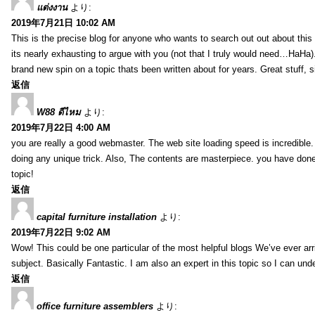
แต่งงาน
より:
2019年7月21日 10:02 AM
This is the precise blog for anyone who wants to search out out about this 
its nearly exhausting to argue with you (not that I truly would need…HaHa).
brand new spin on a topic thats been written about for years. Great stuff, s
返信
W88 ดีไหม
より:
2019年7月22日 4:00 AM
you are really a good webmaster. The web site loading speed is incredible.
doing any unique trick. Also, The contents are masterpiece. you have done 
topic!
返信
capital furniture installation
より:
2019年7月22日 9:02 AM
Wow! This could be one particular of the most helpful blogs We’ve ever arr
subject. Basically Fantastic. I am also an expert in this topic so I can unde
返信
office furniture assemblers
より: