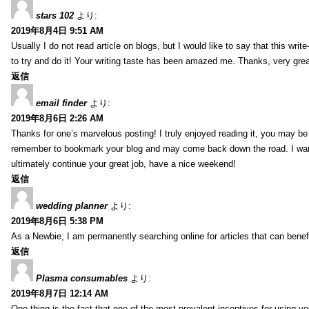
stars 102
より:
2019年8月4日 9:51 AM
Usually I do not read article on blogs, but I would like to say that this wri
to try and do it! Your writing taste has been amazed me. Thanks, very great
返信
email finder
より:
2019年8月6日 2:26 AM
Thanks for one’s marvelous posting! I truly enjoyed reading it, you may be a
remember to bookmark your blog and may come back down the road. I wan
ultimately continue your great job, have a nice weekend!
返信
wedding planner
より:
2019年8月6日 5:38 PM
As a Newbie, I am permanently searching online for articles that can bene
返信
Plasma consumables
より:
2019年8月7日 12:14 AM
One thing is the fact that one of the most prevalent incentives for using y