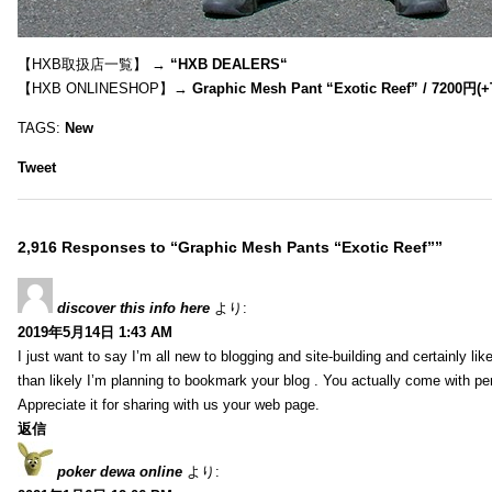
【HXB取扱店一覧】 →
“
HXB DEALERS
“
【HXB ONLINESHOP】→
Graphic Mesh Pant “Exotic Reef” / 7200円(
TAGS:
New
Tweet
2,916 Responses to “Graphic Mesh Pants “Exotic Reef””
discover this info here
より:
2019年5月14日 1:43 AM
I just want to say I’m all new to blogging and site-building and certainly li
than likely I’m planning to bookmark your blog . You actually come with per
Appreciate it for sharing with us your web page.
返信
poker dewa online
より: