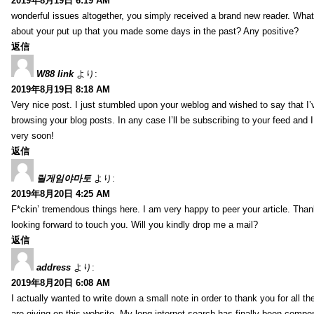
2019年8月19日 6:19 AM
wonderful issues altogether, you simply received a brand new reader. Wha
about your put up that you made some days in the past? Any positive?
返信
W88 link
より:
2019年8月19日 8:18 AM
Very nice post. I just stumbled upon your weblog and wished to say that I’
browsing your blog posts. In any case I’ll be subscribing to your feed and 
very soon!
返信
릴게임야마토
より:
2019年8月20日 4:25 AM
F*ckin’ tremendous things here. I am very happy to peer your article. Than
looking forward to touch you. Will you kindly drop me a mail?
返信
address
より:
2019年8月20日 6:08 AM
I actually wanted to write down a small note in order to thank you for all 
are giving on this website. My long internet search has finally been compe