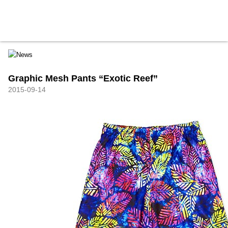
HXB
Home
Hugest
About
Academy
Contact
Store
Graphic Mesh Pants “Exotic Reef”
2015-09-14