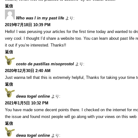
返信
Who was I in my past life
より:
2019年7月18日 10:39 PM
Hello! I was perusing your articles for the first time today and wanted to dro
very cool. I thought I’d share a website too. You can learn about past life 
it out if you’re interested. Thanks!!
返信
costo de pastillas misoprostol
より:
2020年12月30日 2:40 AM
Just wanna tell that this is extremely helpful, Thanks for taking your time to
返信
dewa togel online
より:
2021年1月5日 10:32 PM
You have made some decent points there. I checked on the internet for mo
the issue and found most people will go along with your views on this web 
返信
dewa togel online
より: