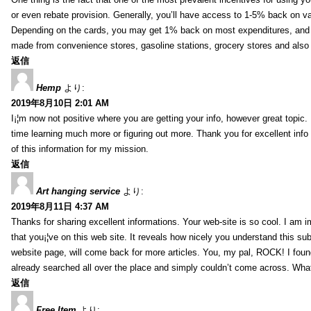
or even rebate provision. Generally, you’ll have access to 1-5% back on v
Depending on the cards, you may get 1% back on most expenditures, and 
made from convenience stores, gasoline stations, grocery stores and als
返信
Hemp
より:
2019年8月10日 2:01 AM
I¡¦m now not positive where you are getting your info, however great topic
time learning much more or figuring out more. Thank you for excellent info 
of this information for my mission.
返信
Art hanging service
より:
2019年8月11日 4:37 AM
Thanks for sharing excellent informations. Your web-site is so cool. I am 
that you¡¦ve on this web site. It reveals how nicely you understand this s
website page, will come back for more articles. You, my pal, ROCK! I found
already searched all over the place and simply couldn’t come across. What
返信
Free Item
より: