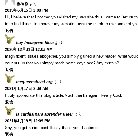
릴게임
より:
2019年5月15日 2:08 PM
Hi, i believe that i noticed you visited my web site thus i came to “return t
to to find things to improve my website!I assume its ok to use some of yo
返信
buy Instagram likes
より:
2020年12月31日 12:03 AM
magnificent issues altogether, you simply gained a new reader. What wo
your put up that you simply made some days ago? Any certain?
返信
thequeenshead.org
より:
2021年1月17日 2:39 AM
I truly appreciate this blog article.Much thanks again. Really Cool.
返信
la cartilla para aprender a leer
より:
2021年1月19日 12:09 PM
Say, you got a nice post.Really thank you! Fantastic.
返信