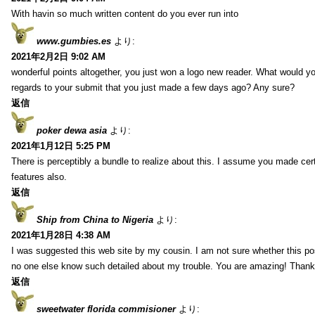
With havin so much written content do you ever run into
www.gumbies.es
より:
2021年2月2日 9:02 AM
wonderful points altogether, you just won a logo new reader. What would 
regards to your submit that you just made a few days ago? Any sure?
返信
poker dewa asia
より:
2021年1月12日 5:25 PM
There is perceptibly a bundle to realize about this. I assume you made cer
features also.
返信
Ship from China to Nigeria
より:
2021年1月28日 4:38 AM
I was suggested this web site by my cousin. I am not sure whether this pos
no one else know such detailed about my trouble. You are amazing! Thank
返信
sweetwater florida commisioner
より: