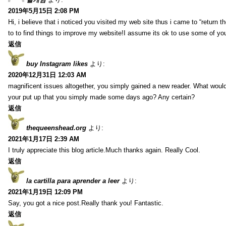
2019年5月15日 2:08 PM
Hi, i believe that i noticed you visited my web site thus i came to “return t
to to find things to improve my website!I assume its ok to use some of yo
返信
buy Instagram likes
より:
2020年12月31日 12:03 AM
magnificent issues altogether, you simply gained a new reader. What wo
your put up that you simply made some days ago? Any certain?
返信
thequeenshead.org
より:
2021年1月17日 2:39 AM
I truly appreciate this blog article.Much thanks again. Really Cool.
返信
la cartilla para aprender a leer
より:
2021年1月19日 12:09 PM
Say, you got a nice post.Really thank you! Fantastic.
返信