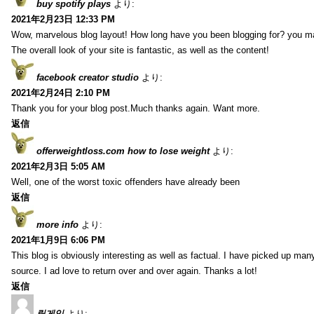
buy spotify plays
より:
2021年2月23日 12:33 PM
Wow, marvelous blog layout! How long have you been blogging for? you m
The overall look of your site is fantastic, as well as the content!
facebook creator studio
より:
2021年2月24日 2:10 PM
Thank you for your blog post.Much thanks again. Want more.
返信
offerweightloss.com how to lose weight
より:
2021年2月3日 5:05 AM
Well, one of the worst toxic offenders have already been
返信
more info
より:
2021年1月9日 6:06 PM
This blog is obviously interesting as well as factual. I have picked up many 
source. I ad love to return over and over again. Thanks a lot!
返信
릴게임
より: