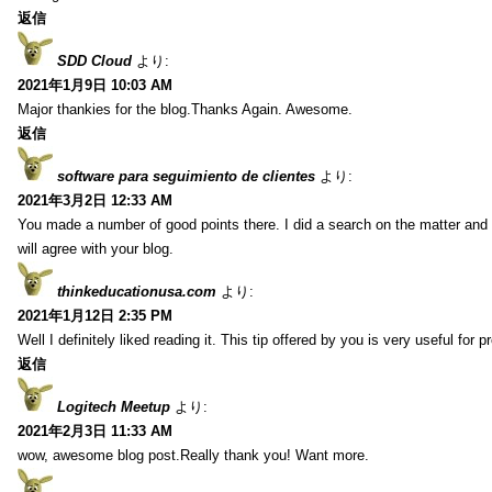
返信
SDD Cloud
より:
2021年1月9日 10:03 AM
Major thankies for the blog.Thanks Again. Awesome.
返信
software para seguimiento de clientes
より:
2021年3月2日 12:33 AM
You made a number of good points there. I did a search on the matter and 
will agree with your blog.
thinkeducationusa.com
より:
2021年1月12日 2:35 PM
Well I definitely liked reading it. This tip offered by you is very useful for p
返信
Logitech Meetup
より:
2021年2月3日 11:33 AM
wow, awesome blog post.Really thank you! Want more.