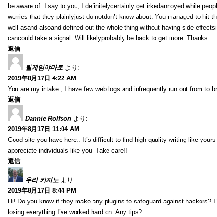
be aware of. I say to you, I definitelycertainly get irkedannoyed while peop
worries that they plainlyjust do notdon’t know about. You managed to hit th
well asand alsoand defined out the whole thing without having side effectsi
cancould take a signal. Will likelyprobably be back to get more. Thanks
返信
릴게임야마토
より:
2019年8月17日 4:22 AM
You are my intake , I have few web logs and infrequently run out from to b
返信
Dannie Rolfson
より:
2019年8月17日 11:04 AM
Good site you have here.. It’s difficult to find high quality writing like your
appreciate individuals like you! Take care!!
返信
우리 카지노
より:
2019年8月17日 8:44 PM
Hi! Do you know if they make any plugins to safeguard against hackers? I
losing everything I’ve worked hard on. Any tips?