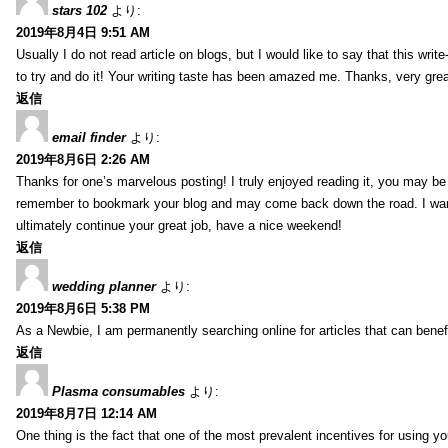
stars 102
より:
2019年8月4日 9:51 AM
Usually I do not read article on blogs, but I would like to say that this wri
to try and do it! Your writing taste has been amazed me. Thanks, very great
返信
email finder
より:
2019年8月6日 2:26 AM
Thanks for one’s marvelous posting! I truly enjoyed reading it, you may be a
remember to bookmark your blog and may come back down the road. I wan
ultimately continue your great job, have a nice weekend!
返信
wedding planner
より:
2019年8月6日 5:38 PM
As a Newbie, I am permanently searching online for articles that can bene
返信
Plasma consumables
より:
2019年8月7日 12:14 AM
One thing is the fact that one of the most prevalent incentives for using y