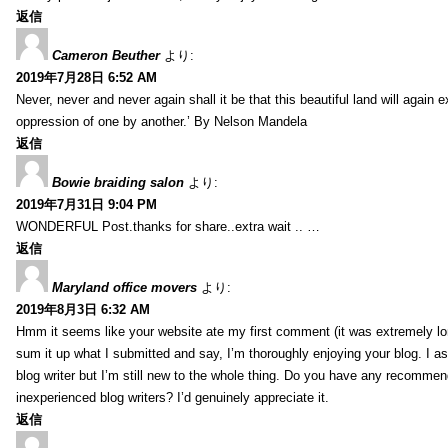
返信
Cameron Beuther
より:
2019年7月28日 6:52 AM
Never, never and never again shall it be that this beautiful land will again 
oppression of one by another.’ By Nelson Mandela
返信
Bowie braiding salon
より:
2019年7月31日 9:04 PM
WONDERFUL Post.thanks for share..extra wait .. …
返信
Maryland office movers
より:
2019年8月3日 6:32 AM
Hmm it seems like your website ate my first comment (it was extremely long
sum it up what I submitted and say, I’m thoroughly enjoying your blog. I as
blog writer but I’m still new to the whole thing. Do you have any recommen
inexperienced blog writers? I’d genuinely appreciate it.
返信