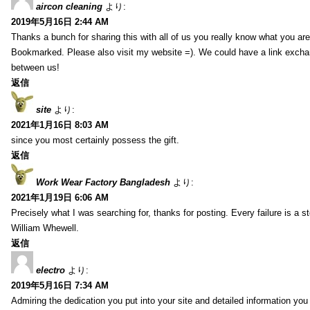
aircon cleaning
より:
2019年5月16日 2:44 AM
Thanks a bunch for sharing this with all of us you really know what you are
Bookmarked. Please also visit my website =). We could have a link exch
between us!
返信
site
より:
2021年1月16日 8:03 AM
since you most certainly possess the gift.
返信
Work Wear Factory Bangladesh
より:
2021年1月19日 6:06 AM
Precisely what I was searching for, thanks for posting. Every failure is a 
William Whewell.
返信
electro
より:
2019年5月16日 7:34 AM
Admiring the dedication you put into your site and detailed information yo