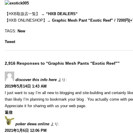
【HXB取扱店一覧】 →
“
HXB DEALERS
“
【HXB ONLINESHOP】→
Graphic Mesh Pant “Exotic Reef” / 7200円(
TAGS:
New
Tweet
2,916 Responses to “Graphic Mesh Pants “Exotic Reef””
discover this info here
より:
2019年5月14日 1:43 AM
I just want to say I’m all new to blogging and site-building and certainly li
than likely I’m planning to bookmark your blog . You actually come with per
Appreciate it for sharing with us your web page.
返信
poker dewa online
より:
2021年1月6日 12:06 PM