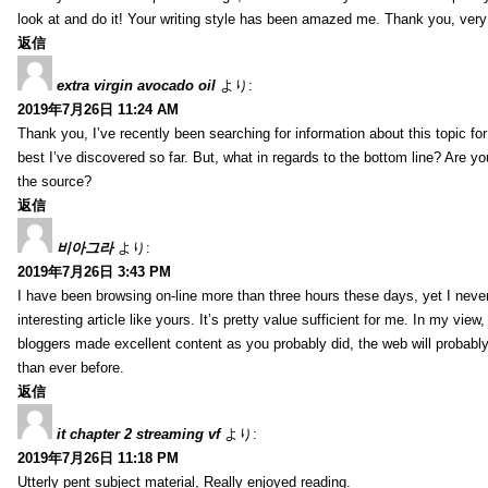
look at and do it! Your writing style has been amazed me. Thank you, very
返信
extra virgin avocado oil
より:
2019年7月26日 11:24 AM
Thank you, I’ve recently been searching for information about this topic fo
best I’ve discovered so far. But, what in regards to the bottom line? Are y
the source?
返信
비아그라
より:
2019年7月26日 3:43 PM
I have been browsing on-line more than three hours these days, yet I neve
interesting article like yours. It’s pretty value sufficient for me. In my view
bloggers made excellent content as you probably did, the web will probabl
than ever before.
返信
it chapter 2 streaming vf
より:
2019年7月26日 11:18 PM
Utterly pent subject material, Really enjoyed reading.