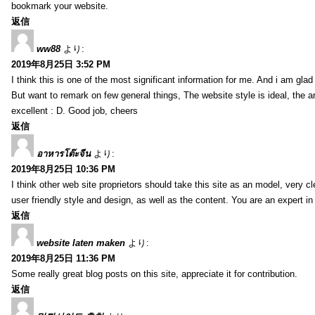
bookmark your website.
返信
ww88
より:
2019年8月25日 3:52 PM
I think this is one of the most significant information for me. And i am glad 
But want to remark on few general things, The website style is ideal, the art
excellent : D. Good job, cheers
返信
อาหารโต๊ะจีน
より:
2019年8月25日 10:36 PM
I think other web site proprietors should take this site as an model, very 
user friendly style and design, as well as the content. You are an expert in 
返信
website laten maken
より:
2019年8月25日 11:36 PM
Some really great blog posts on this site, appreciate it for contribution.
返信