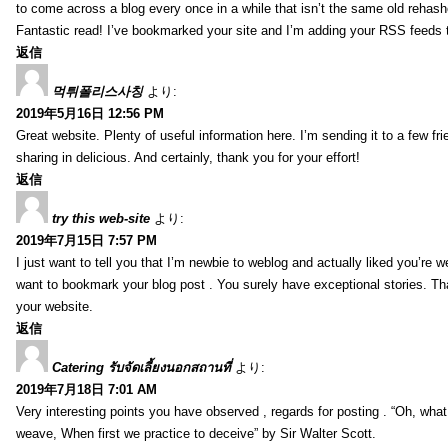
to come across a blog every once in a while that isn’t the same old rehash
Fantastic read! I’ve bookmarked your site and I’m adding your RSS feeds
返信
먹튀폴리스사칭
より:
2019年5月16日 12:56 PM
Great website. Plenty of useful information here. I’m sending it to a few fri
sharing in delicious. And certainly, thank you for your effort!
返信
try this web-site
より:
2019年7月15日 7:57 PM
I just want to tell you that I’m newbie to weblog and actually liked you’re we
want to bookmark your blog post . You surely have exceptional stories. Tha
your website.
返信
Catering รับจัดเลี้ยงนอกสถานที่
より:
2019年7月18日 7:01 AM
Very interesting points you have observed , regards for posting . “Oh, wha
weave, When first we practice to deceive” by Sir Walter Scott.