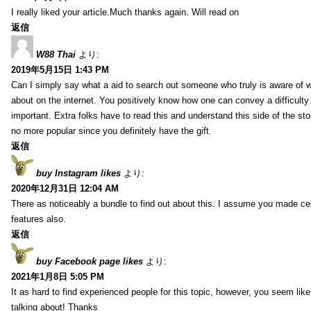
I really liked your article.Much thanks again. Will read on
返信
W88 Thai
より:
2019年5月15日 1:43 PM
Can I simply say what a aid to search out someone who truly is aware of w
about on the internet. You positively know how one can convey a difficulty
important. Extra folks have to read this and understand this side of the sto
no more popular since you definitely have the gift.
返信
buy Instagram likes
より:
2020年12月31日 12:04 AM
There as noticeably a bundle to find out about this. I assume you made cert
features also.
返信
buy Facebook page likes
より:
2021年1月8日 5:05 PM
It as hard to find experienced people for this topic, however, you seem li
talking about! Thanks