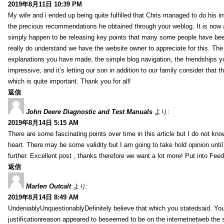
2019年8月11日 10:39 PM
My wife and i ended up being quite fulfilled that Chris managed to do his i
the precious recommendations he obtained through your weblog. It is now 
simply happen to be releasing key points that many some people have been
really do understand we have the website owner to appreciate for this. Th
explanations you have made, the simple blog navigation, the friendships you h
impressive, and it’s letting our son in addition to our family consider that th
which is quite important. Thank you for all!
返信
John Deere Diagnostic and Test Manuals
より:
2019年8月14日 5:15 AM
There are some fascinating points over time in this article but I do not know
heart. There may be some validity but I am going to take hold opinion until I
further. Excellent post , thanks therefore we want a lot more! Put into Feed
返信
Marlen Outcalt
より:
2019年8月14日 8:49 AM
UndeniablyUnquestionablyDefinitely believe that which you statedsaid. You
justificationreason appeared to beseemed to be on the internetnetweb the s