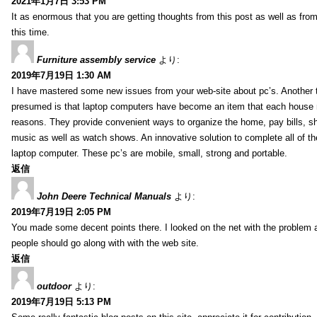
2021年1月7日 3:53 PM
It as enormous that you are getting thoughts from this post as well as fr
this time.
Furniture assembly service
より:
2019年7月19日 1:30 AM
I have mastered some new issues from your web-site about pc’s. Another t
presumed is that laptop computers have become an item that each house
reasons. They provide convenient ways to organize the home, pay bills, s
music as well as watch shows. An innovative solution to complete all of t
laptop computer. These pc’s are mobile, small, strong and portable.
返信
John Deere Technical Manuals
より:
2019年7月19日 2:05 PM
You made some decent points there. I looked on the net with the problem 
people should go along with with the web site.
返信
outdoor
より:
2019年7月19日 5:13 PM