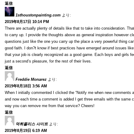
返信
1sthoustonpainting.com
より:
2019年8月17日 10:14 PM
There are actually plenty of details like that to take into consideration. Tha
to carry up. I provide the thoughts above as general inspiration however cle
questions just like the one you carry up the place a very powerful thing ca
good faith. I don?t know if best practices have emerged around issues like 
that your job is clearly recognized as a good game. Each boys and girls fe
just a second’s pleasure, for the rest of their lives.
返信
Freddie Monarez
より:
2019年8月18日 3:56 AM
When I initially commented I clicked the “Notify me when new comments 
and now each time a comment is added I get three emails with the same 
way you can remove me from that service? Cheers!
返信
먹튀폴리스 사이트
より:
2019年8月19日 6:19 AM