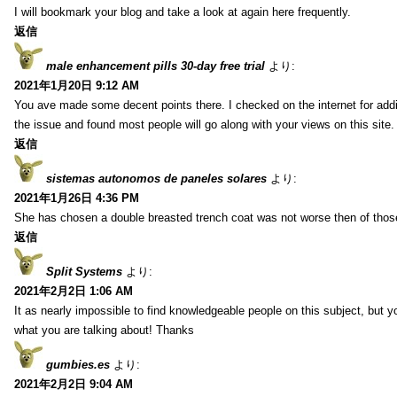
I will bookmark your blog and take a look at again here frequently.
返信
male enhancement pills 30-day free trial
より:
2021年1月20日 9:12 AM
You ave made some decent points there. I checked on the internet for addi
the issue and found most people will go along with your views on this site.
返信
sistemas autonomos de paneles solares
より:
2021年1月26日 4:36 PM
She has chosen a double breasted trench coat was not worse then of tho
返信
Split Systems
より:
2021年2月2日 1:06 AM
It as nearly impossible to find knowledgeable people on this subject, but 
what you are talking about! Thanks
gumbies.es
より:
2021年2月2日 9:04 AM