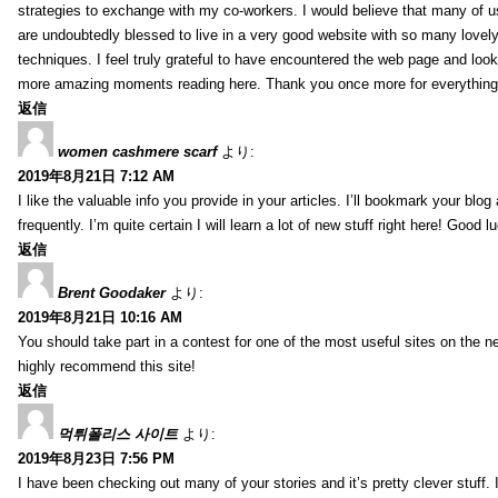
strategies to exchange with my co-workers. I would believe that many of us 
are undoubtedly blessed to live in a very good website with so many lovely 
techniques. I feel truly grateful to have encountered the web page and loo
more amazing moments reading here. Thank you once more for everything
返信
women cashmere scarf
より:
2019年8月21日 7:12 AM
I like the valuable info you provide in your articles. I’ll bookmark your blo
frequently. I’m quite certain I will learn a lot of new stuff right here! Good l
返信
Brent Goodaker
より:
2019年8月21日 10:16 AM
You should take part in a contest for one of the most useful sites on the net
highly recommend this site!
返信
먹튀폴리스 사이트
より:
2019年8月23日 7:56 PM
I have been checking out many of your stories and it’s pretty clever stuff. 