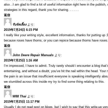
also…I am glad to find a lot of useful information right here in the publish
strategies in this regard, thank you for sharing. . . . . .
返信
รับจัดเลี้ยง
より:
2019年7月24日 6:15 PM
I really like your writing style, excellent information, thanks for putting up
because roses have thorns, or you can rejoice because thorns have roses.
返信
John Deere Repair Manuals
より:
2019年7月25日 1:16 AM
I’m impressed, I have to admit. Truly rarely should i encounter a blog that
entertaining, and without a doubt, you’ve hit the nail within the head. Your 
the pain is an issue that insufficient everyone is speaking intelligently abo
we stumbled across this inside my try to find some thing relating to this.
返信
W88 Thai
より:
2019年7月25日 11:17 PM
Usually I do not read post on blogs, but I wish to say that this write-up ve