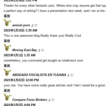
2021年2月16日 5:01 PM
Thanks for every other fantastic post. Where else may anyone get that typ
a perfect way of writing? I have a presentation next week, and I am at the 
返信
animal porn
より:
2021年1月19日 1:39 AM
This is one awesome blog.Really thank you! Really Cool.
返信
Moving East Bay
より:
2021年3月1日 1:35 AM
nonetheless, you command get bought an shakiness over
返信
ABOGADO FISCALISTA EN TIJUANA
より:
2021年1月22日 12:00 PM
your site. You have some really great articles and I feel I would be a good 
返信
Compare Forex Brokers
より:
2021年3月2日 4:04 PM