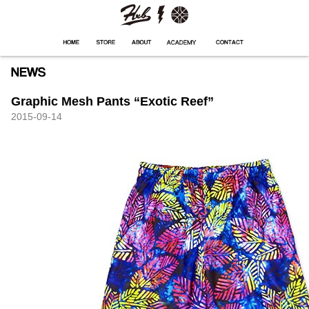
HXB
Home
Hugest
About
Academy
Contact
Store
Graphic Mesh Pants “Exotic Reef”
2015-09-14