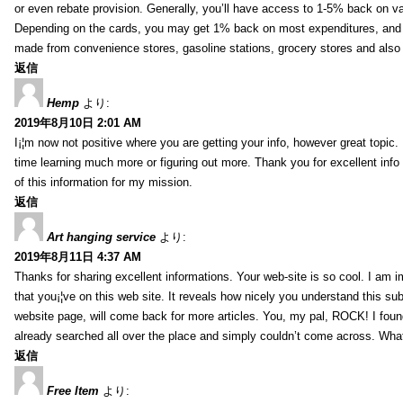
or even rebate provision. Generally, you’ll have access to 1-5% back on v
Depending on the cards, you may get 1% back on most expenditures, and 
made from convenience stores, gasoline stations, grocery stores and als
返信
Hemp
より:
2019年8月10日 2:01 AM
I¡¦m now not positive where you are getting your info, however great topic
time learning much more or figuring out more. Thank you for excellent info 
of this information for my mission.
返信
Art hanging service
より:
2019年8月11日 4:37 AM
Thanks for sharing excellent informations. Your web-site is so cool. I am 
that you¡¦ve on this web site. It reveals how nicely you understand this s
website page, will come back for more articles. You, my pal, ROCK! I found
already searched all over the place and simply couldn’t come across. What
返信
Free Item
より: