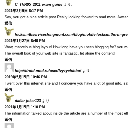
C_THR95_2011 exam guide
より:
2021年2月9日 8:17 PM
Say, you got a nice article post.Really looking forward to read more. Awe
返信
locksmithserviceslongmont.com/blog/mobile-locksmiths-in-gre
2021年1月27日 8:40 PM
Wow, marvelous blog layout! How long have you been blogging for? you m
The overall look of your web site is fantastic, let alone the content!
返信
http://droid-mod.ru/user/fvyzyefubbo/
より:
2019年5月15日 10:46 PM
I went over this internet site and I conceive you have a lot of good info, sav
返信
daftar joker123
より:
2021年1月15日 1:10 PM
The information talked about inside the article are a number of the most ef
返信