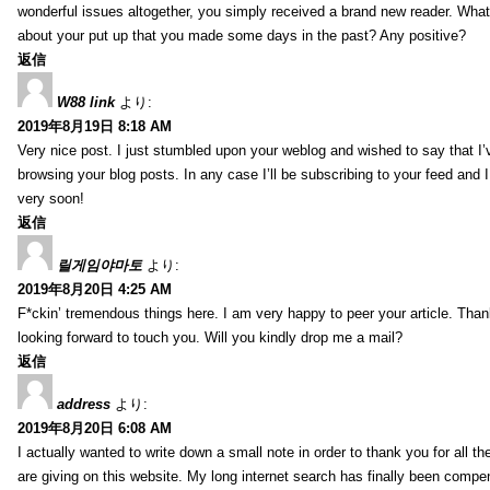
wonderful issues altogether, you simply received a brand new reader. Wha
about your put up that you made some days in the past? Any positive?
返信
W88 link
より:
2019年8月19日 8:18 AM
Very nice post. I just stumbled upon your weblog and wished to say that I’
browsing your blog posts. In any case I’ll be subscribing to your feed and 
very soon!
返信
릴게임야마토
より:
2019年8月20日 4:25 AM
F*ckin’ tremendous things here. I am very happy to peer your article. Than
looking forward to touch you. Will you kindly drop me a mail?
返信
address
より:
2019年8月20日 6:08 AM
I actually wanted to write down a small note in order to thank you for all 
are giving on this website. My long internet search has finally been compe