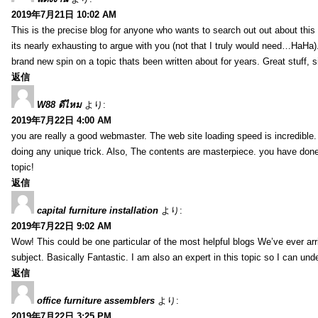
2019年7月21日 10:02 AM
This is the precise blog for anyone who wants to search out out about this 
its nearly exhausting to argue with you (not that I truly would need…HaHa).
brand new spin on a topic thats been written about for years. Great stuff, s
返信
W88 ดีไหม
より:
2019年7月22日 4:00 AM
you are really a good webmaster. The web site loading speed is incredible.
doing any unique trick. Also, The contents are masterpiece. you have done 
topic!
返信
capital furniture installation
より:
2019年7月22日 9:02 AM
Wow! This could be one particular of the most helpful blogs We’ve ever arr
subject. Basically Fantastic. I am also an expert in this topic so I can unde
返信
office furniture assemblers
より:
2019年7月22日 3:25 PM