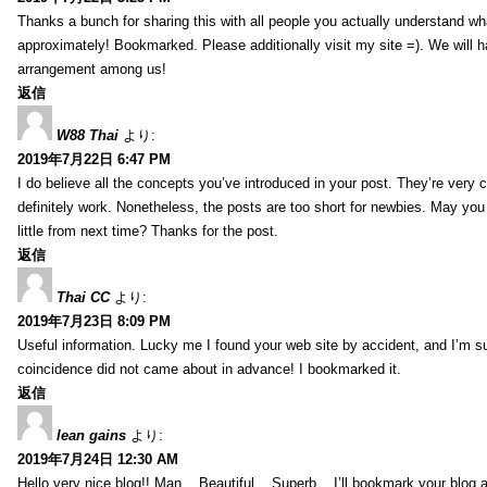
Thanks a bunch for sharing this with all people you actually understand w
approximately! Bookmarked. Please additionally visit my site =). We will h
arrangement among us!
返信
W88 Thai
より:
2019年7月22日 6:47 PM
I do believe all the concepts you’ve introduced in your post. They’re very
definitely work. Nonetheless, the posts are too short for newbies. May yo
little from next time? Thanks for the post.
返信
Thai CC
より:
2019年7月23日 8:09 PM
Useful information. Lucky me I found your web site by accident, and I’m s
coincidence did not came about in advance! I bookmarked it.
返信
lean gains
より:
2019年7月24日 12:30 AM
Hello very nice blog!! Man .. Beautiful .. Superb .. I’ll bookmark your blog