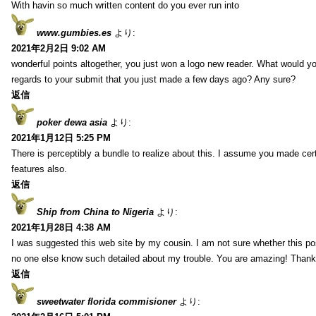
With havin so much written content do you ever run into
www.gumbies.es
より:
2021年2月2日 9:02 AM
wonderful points altogether, you just won a logo new reader. What would 
regards to your submit that you just made a few days ago? Any sure?
返信
poker dewa asia
より:
2021年1月12日 5:25 PM
There is perceptibly a bundle to realize about this. I assume you made cer
features also.
返信
Ship from China to Nigeria
より:
2021年1月28日 4:38 AM
I was suggested this web site by my cousin. I am not sure whether this pos
no one else know such detailed about my trouble. You are amazing! Thank
返信
sweetwater florida commisioner
より: