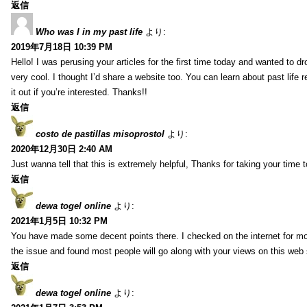
返信
Who was I in my past life
より:
2019年7月18日 10:39 PM
Hello! I was perusing your articles for the first time today and wanted to dro
very cool. I thought I’d share a website too. You can learn about past life 
it out if you’re interested. Thanks!!
返信
costo de pastillas misoprostol
より:
2020年12月30日 2:40 AM
Just wanna tell that this is extremely helpful, Thanks for taking your time to
返信
dewa togel online
より:
2021年1月5日 10:32 PM
You have made some decent points there. I checked on the internet for mo
the issue and found most people will go along with your views on this web 
返信
dewa togel online
より: