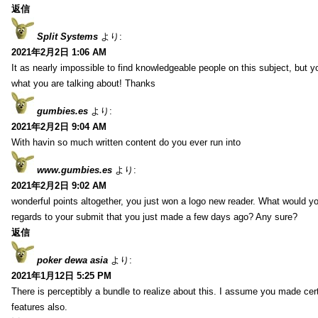
返信
Split Systems
より:
2021年2月2日 1:06 AM
It as nearly impossible to find knowledgeable people on this subject, but 
what you are talking about! Thanks
gumbies.es
より:
2021年2月2日 9:04 AM
With havin so much written content do you ever run into
www.gumbies.es
より:
2021年2月2日 9:02 AM
wonderful points altogether, you just won a logo new reader. What would 
regards to your submit that you just made a few days ago? Any sure?
返信
poker dewa asia
より:
2021年1月12日 5:25 PM
There is perceptibly a bundle to realize about this. I assume you made cer
features also.