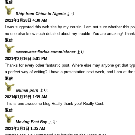
返信
Ship from China to Nigeria
より:
2021年1月28日 4:38 AM
I was suggested this web site by my cousin. I am not sure whether this pos
no one else know such detailed about my trouble. You are amazing! Thank
返信
sweetwater florida commisioner
より:
2021年2月16日 5:01 PM
Thanks for every other fantastic post. Where else may anyone get that typ
a perfect way of writing? I have a presentation next week, and I am at the 
返信
animal porn
より:
2021年1月19日 1:39 AM
This is one awesome blog.Really thank you! Really Cool.
返信
Moving East Bay
より:
2021年3月1日 1:35 AM