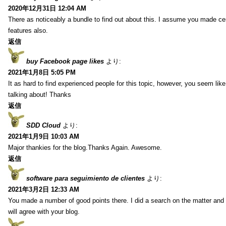
2020年12月31日 12:04 AM
There as noticeably a bundle to find out about this. I assume you made cert
features also.
返信
buy Facebook page likes
より:
2021年1月8日 5:05 PM
It as hard to find experienced people for this topic, however, you seem li
talking about! Thanks
返信
SDD Cloud
より:
2021年1月9日 10:03 AM
Major thankies for the blog.Thanks Again. Awesome.
返信
software para seguimiento de clientes
より:
2021年3月2日 12:33 AM
You made a number of good points there. I did a search on the matter and 
will agree with your blog.