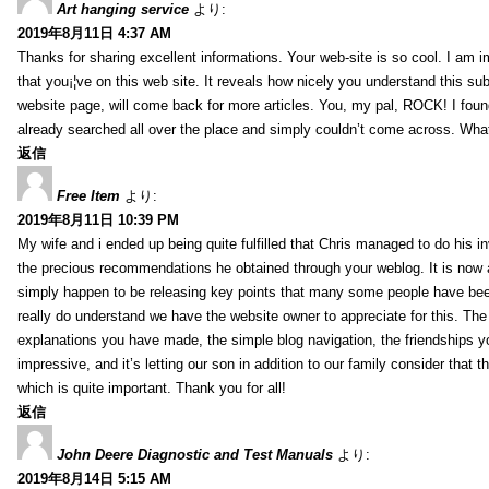
Art hanging service
より:
2019年8月11日 4:37 AM
Thanks for sharing excellent informations. Your web-site is so cool. I am 
that you¡¦ve on this web site. It reveals how nicely you understand this s
website page, will come back for more articles. You, my pal, ROCK! I found
already searched all over the place and simply couldn’t come across. What
返信
Free Item
より:
2019年8月11日 10:39 PM
My wife and i ended up being quite fulfilled that Chris managed to do his i
the precious recommendations he obtained through your weblog. It is now 
simply happen to be releasing key points that many some people have been
really do understand we have the website owner to appreciate for this. Th
explanations you have made, the simple blog navigation, the friendships you h
impressive, and it’s letting our son in addition to our family consider that th
which is quite important. Thank you for all!
返信
John Deere Diagnostic and Test Manuals
より:
2019年8月14日 5:15 AM