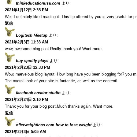
thinkeducationusa.com
より:
2021年1月12日 2:35 PM
Well I definitely liked reading it. This tip offered by you is very useful for p
返信
Logitech Meetup
より:
2021年2月3日 11:33 AM
wow, awesome blog post.Really thank you! Want more.
buy spotify plays
より:
2021年2月23日 12:33 PM
Wow, marvelous blog layout! How long have you been blogging for? you m
The overall look of your site is fantastic, as well as the content!
facebook creator studio
より:
2021年2月24日 2:10 PM
Thank you for your blog post.Much thanks again. Want more.
返信
offerweightloss.com how to lose weight
より:
2021年2月3日 5:05 AM