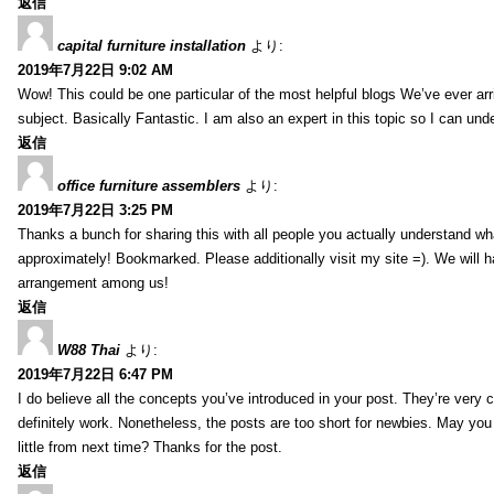
返信
capital furniture installation
より:
2019年7月22日 9:02 AM
Wow! This could be one particular of the most helpful blogs We’ve ever arr
subject. Basically Fantastic. I am also an expert in this topic so I can unde
返信
office furniture assemblers
より:
2019年7月22日 3:25 PM
Thanks a bunch for sharing this with all people you actually understand w
approximately! Bookmarked. Please additionally visit my site =). We will h
arrangement among us!
返信
W88 Thai
より:
2019年7月22日 6:47 PM
I do believe all the concepts you’ve introduced in your post. They’re very
definitely work. Nonetheless, the posts are too short for newbies. May yo
little from next time? Thanks for the post.
返信