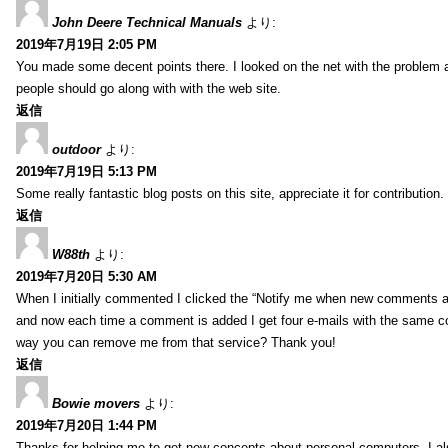
John Deere Technical Manuals
より:
2019年7月19日 2:05 PM
You made some decent points there. I looked on the net with the problem 
people should go along with with the web site.
返信
outdoor
より:
2019年7月19日 5:13 PM
Some really fantastic blog posts on this site, appreciate it for contribution.
返信
W88th
より:
2019年7月20日 5:30 AM
When I initially commented I clicked the “Notify me when new comments 
and now each time a comment is added I get four e-mails with the same c
way you can remove me from that service? Thank you!
返信
Bowie movers
より:
2019年7月20日 1:44 PM
Thanks for helping me to get new concepts about personal computers. I als