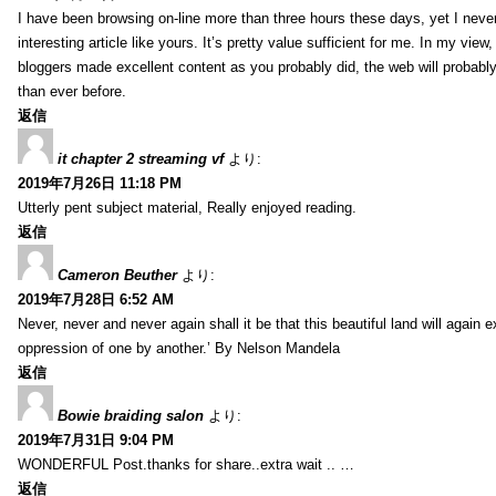
I have been browsing on-line more than three hours these days, yet I neve
interesting article like yours. It’s pretty value sufficient for me. In my view
bloggers made excellent content as you probably did, the web will probabl
than ever before.
返信
it chapter 2 streaming vf
より:
2019年7月26日 11:18 PM
Utterly pent subject material, Really enjoyed reading.
返信
Cameron Beuther
より:
2019年7月28日 6:52 AM
Never, never and never again shall it be that this beautiful land will again 
oppression of one by another.’ By Nelson Mandela
返信
Bowie braiding salon
より:
2019年7月31日 9:04 PM
WONDERFUL Post.thanks for share..extra wait .. …
返信