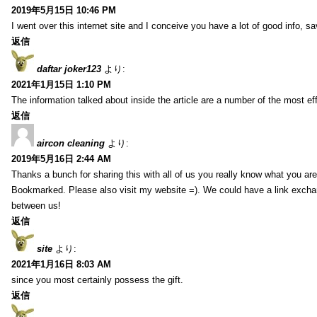
2019年5月15日 10:46 PM
I went over this internet site and I conceive you have a lot of good info, sav
返信
daftar joker123
より:
2021年1月15日 1:10 PM
The information talked about inside the article are a number of the most ef
返信
aircon cleaning
より:
2019年5月16日 2:44 AM
Thanks a bunch for sharing this with all of us you really know what you are
Bookmarked. Please also visit my website =). We could have a link exch
between us!
返信
site
より:
2021年1月16日 8:03 AM
since you most certainly possess the gift.
返信