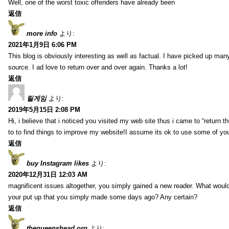
Well, one of the worst toxic offenders have already been
返信
more info
より:
2021年1月9日 6:06 PM
This blog is obviously interesting as well as factual. I have picked up many 
source. I ad love to return over and over again. Thanks a lot!
返信
릴게임
より:
2019年5月15日 2:08 PM
Hi, i believe that i noticed you visited my web site thus i came to “return t
to to find things to improve my website!I assume its ok to use some of yo
返信
buy Instagram likes
より:
2020年12月31日 12:03 AM
magnificent issues altogether, you simply gained a new reader. What wo
your put up that you simply made some days ago? Any certain?
返信
thequeenshead.org
より: