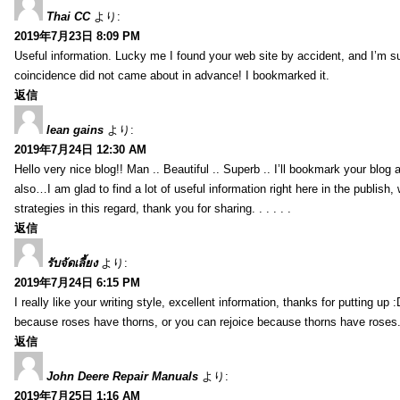
Thai CC
より:
2019年7月23日 8:09 PM
Useful information. Lucky me I found your web site by accident, and I’m s
coincidence did not came about in advance! I bookmarked it.
返信
lean gains
より:
2019年7月24日 12:30 AM
Hello very nice blog!! Man .. Beautiful .. Superb .. I’ll bookmark your blog
also…I am glad to find a lot of useful information right here in the publish
strategies in this regard, thank you for sharing. . . . . .
返信
รับจัดเลี้ยง
より:
2019年7月24日 6:15 PM
I really like your writing style, excellent information, thanks for putting up
because roses have thorns, or you can rejoice because thorns have roses.
返信
John Deere Repair Manuals
より:
2019年7月25日 1:16 AM