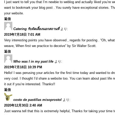
I just want to tell you that I’m newbie to weblog and actually liked you’re we
want to bookmark your blog post . You surely have exceptional stories. Tha
your website.
返信
Catering รับจัดเลี้ยงนอกสถานที่
より:
2019年7月18日 7:01 AM
Very interesting points you have observed , regards for posting . “Oh, wha
weave, When first we practice to deceive” by Sir Walter Scott.
返信
Who was I in my past life
より:
2019年7月18日 10:39 PM
Hello! I was perusing your articles for the first time today and wanted to dro
very cool. I thought I’d share a website too. You can learn about past life 
it out if you’re interested. Thanks!!
返信
costo de pastillas misoprostol
より:
2020年12月30日 2:40 AM
Just wanna tell that this is extremely helpful, Thanks for taking your time to