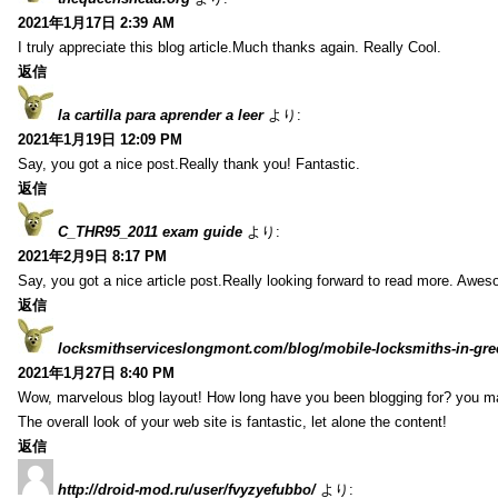
2021年1月17日 2:39 AM
I truly appreciate this blog article.Much thanks again. Really Cool.
返信
la cartilla para aprender a leer
より:
2021年1月19日 12:09 PM
Say, you got a nice post.Really thank you! Fantastic.
返信
C_THR95_2011 exam guide
より:
2021年2月9日 8:17 PM
Say, you got a nice article post.Really looking forward to read more. Awe
返信
locksmithserviceslongmont.com/blog/mobile-locksmiths-in-gre
2021年1月27日 8:40 PM
Wow, marvelous blog layout! How long have you been blogging for? you m
The overall look of your web site is fantastic, let alone the content!
返信
http://droid-mod.ru/user/fvyzyefubbo/
より: