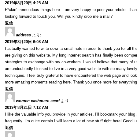
2019年8月20日 4:25 AM
F*ckin’ tremendous things here. I am very happy to peer your article. Than
looking forward to touch you. Will you kindly drop me a mail?
返信
address
より:
2019年8月20日 6:08 AM
I actually wanted to write down a small note in order to thank you for all 
are giving on this website. My long internet search has finally been compe
strategies to exchange with my co-workers. I would believe that many of us 
are undoubtedly blessed to live in a very good website with so many lovely 
techniques. I feel truly grateful to have encountered the web page and loo
more amazing moments reading here. Thank you once more for everything
返信
women cashmere scarf
より:
2019年8月21日 7:12 AM
I like the valuable info you provide in your articles. I’ll bookmark your blo
frequently. I’m quite certain I will learn a lot of new stuff right here! Good l
返信