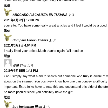
nonetheless, you command get bought an shakiness over
返信
ABOGADO FISCALISTA EN TIJUANA
より:
2021年1月22日 12:00 PM
your site. You have some really great articles and I feel I would be a good 
返信
Compare Forex Brokers
より:
2021年3月2日 4:04 PM
I really liked your article.Much thanks again. Will read on
返信
W88 Thai
より:
2019年5月15日 1:43 PM
Can I simply say what a aid to search out someone who truly is aware of w
about on the internet. You positively know how one can convey a difficulty
important. Extra folks have to read this and understand this side of the sto
no more popular since you definitely have the gift.
返信
buy Instagram likes
より: