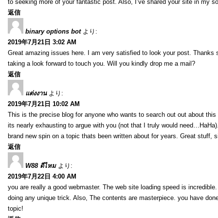
to seeking more of your fantastic post. Also, I’ve shared your site in my s
返信
binary options bot
より:
2019年7月21日 3:02 AM
Great amazing issues here. I am very satisfied to look your post. Thanks
taking a look forward to touch you. Will you kindly drop me a mail?
返信
แต่งงาน
より:
2019年7月21日 10:02 AM
This is the precise blog for anyone who wants to search out out about this 
its nearly exhausting to argue with you (not that I truly would need…HaHa).
brand new spin on a topic thats been written about for years. Great stuff, s
返信
W88 ดีไหม
より:
2019年7月22日 4:00 AM
you are really a good webmaster. The web site loading speed is incredible.
doing any unique trick. Also, The contents are masterpiece. you have done 
topic!