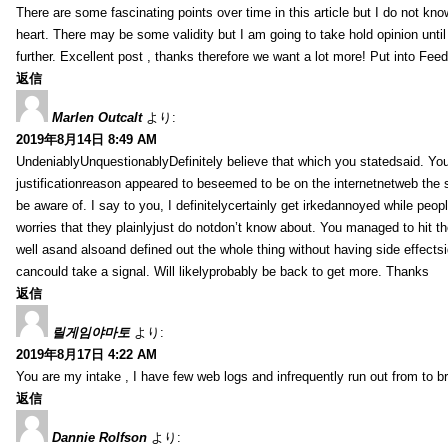
There are some fascinating points over time in this article but I do not know
heart. There may be some validity but I am going to take hold opinion until I
further. Excellent post , thanks therefore we want a lot more! Put into Feed
返信
Marlen Outcalt
より:
2019年8月14日 8:49 AM
UndeniablyUnquestionablyDefinitely believe that which you statedsaid. You
justificationreason appeared to beseemed to be on the internetnetweb the s
be aware of. I say to you, I definitelycertainly get irkedannoyed while peop
worries that they plainlyjust do notdon’t know about. You managed to hit th
well asand alsoand defined out the whole thing without having side effectsi
cancould take a signal. Will likelyprobably be back to get more. Thanks
返信
릴게임야마토
より:
2019年8月17日 4:22 AM
You are my intake , I have few web logs and infrequently run out from to b
返信
Dannie Rolfson
より: