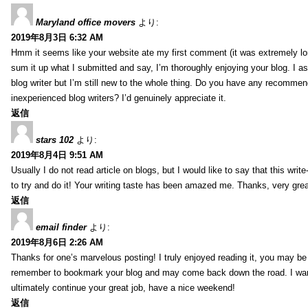
Maryland office movers
より:
2019年8月3日 6:32 AM
Hmm it seems like your website ate my first comment (it was extremely long
sum it up what I submitted and say, I’m thoroughly enjoying your blog. I as
blog writer but I’m still new to the whole thing. Do you have any recommen
inexperienced blog writers? I’d genuinely appreciate it.
返信
stars 102
より:
2019年8月4日 9:51 AM
Usually I do not read article on blogs, but I would like to say that this wri
to try and do it! Your writing taste has been amazed me. Thanks, very great
返信
email finder
より:
2019年8月6日 2:26 AM
Thanks for one’s marvelous posting! I truly enjoyed reading it, you may be a
remember to bookmark your blog and may come back down the road. I wan
ultimately continue your great job, have a nice weekend!
返信