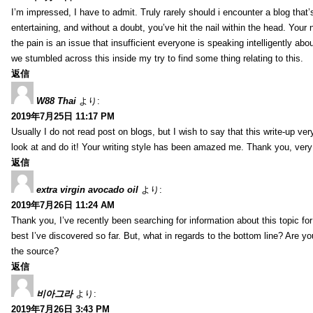
I’m impressed, I have to admit. Truly rarely should i encounter a blog that
entertaining, and without a doubt, you’ve hit the nail within the head. Your 
the pain is an issue that insufficient everyone is speaking intelligently abo
we stumbled across this inside my try to find some thing relating to this.
返信
W88 Thai
より:
2019年7月25日 11:17 PM
Usually I do not read post on blogs, but I wish to say that this write-up ve
look at and do it! Your writing style has been amazed me. Thank you, very
返信
extra virgin avocado oil
より:
2019年7月26日 11:24 AM
Thank you, I’ve recently been searching for information about this topic fo
best I’ve discovered so far. But, what in regards to the bottom line? Are y
the source?
返信
비아그라
より:
2019年7月26日 3:43 PM