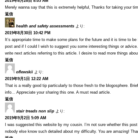
2019年8月28日 8:05 AM
Merely wanna say that this is extremely helpful, Thanks for taking your time
返信
health and safety assessments
より:
2019年8月30日 10:42 PM
It’s appropriate time to make some plans for the future and it is time to be
post and if I could I wish to suggest you some interesting things or advic
write next articles referring to this article. I desire to read more things about
返信
oflewskii
より:
2019年9月1日 12:22 AM
That is a really good tip particularly to those fresh to the blogosphere. Bri
info… Appreciate your sharing this one. A must read article.
返信
stair treads non slip
より:
2019年9月2日 5:09 AM
I was suggested this website by my cousin. I’m not sure whether this post 
nobody else know such detailed about my difficulty. You are amazing! Tha