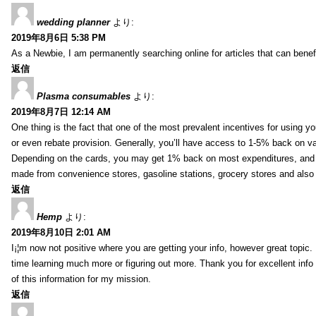
wedding planner
より:
2019年8月6日 5:38 PM
As a Newbie, I am permanently searching online for articles that can bene
返信
Plasma consumables
より:
2019年8月7日 12:14 AM
One thing is the fact that one of the most prevalent incentives for using y
or even rebate provision. Generally, you’ll have access to 1-5% back on v
Depending on the cards, you may get 1% back on most expenditures, and 
made from convenience stores, gasoline stations, grocery stores and als
返信
Hemp
より:
2019年8月10日 2:01 AM
I¡¦m now not positive where you are getting your info, however great topic
time learning much more or figuring out more. Thank you for excellent info 
of this information for my mission.
返信