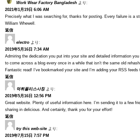
Work Wear Factory Bangladesh
より:
2021年1月19日 6:06 AM
Precisely what I was searching for, thanks for posting. Every failure is a 
William Whewell.
返信
electro
より:
2019年5月16日 7:34 AM
Admiring the dedication you put into your site and detailed information yo
to come across a blog every once in a while that isn’t the same old rehash
Fantastic read! I’ve bookmarked your site and I’m adding your RSS feeds
返信
먹튀폴리스사칭
より:
2019年5月16日 12:56 PM
Great website. Plenty of useful information here. I’m sending it to a few fri
sharing in delicious. And certainly, thank you for your effort!
返信
try this web-site
より:
2019年7月15日 7:57 PM