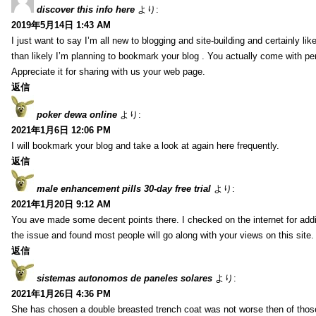
discover this info here
より:
2019年5月14日 1:43 AM
I just want to say I’m all new to blogging and site-building and certainly li
than likely I’m planning to bookmark your blog . You actually come with per
Appreciate it for sharing with us your web page.
返信
poker dewa online
より:
2021年1月6日 12:06 PM
I will bookmark your blog and take a look at again here frequently.
返信
male enhancement pills 30-day free trial
より:
2021年1月20日 9:12 AM
You ave made some decent points there. I checked on the internet for addi
the issue and found most people will go along with your views on this site.
返信
sistemas autonomos de paneles solares
より:
2021年1月26日 4:36 PM
She has chosen a double breasted trench coat was not worse then of tho