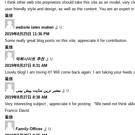
I think other web site proprietors should take this site as an model, very 
user friendly style and design, as well as the content. You are an expert in 
返信
website laten maken
より:
2019年8月25日 11:36 PM
Some really great blog posts on this site, appreciate it for contribution.
返信
먹튀사이트 추천
より:
2019年8月27日 8:31 AM
Lovely blog! I am loving it!! Will come back again. I am taking your feeds 
返信
معتبر ترین سایت پیش بینی
より:
2019年8月27日 8:38 AM
Very interesting subject , appreciate it for posting . “We need not think alik
Francis David.
返信
Family Offices
より: