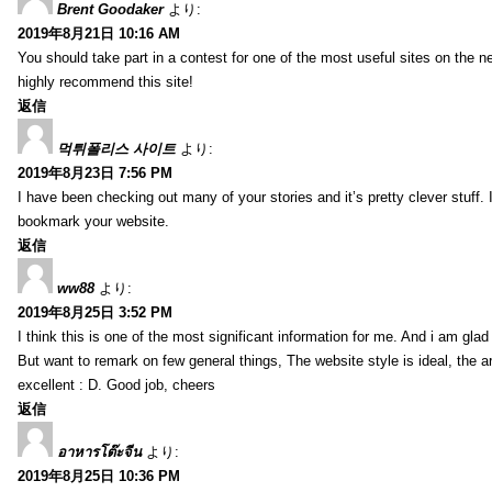
Brent Goodaker
より:
2019年8月21日 10:16 AM
You should take part in a contest for one of the most useful sites on the net
highly recommend this site!
返信
먹튀폴리스 사이트
より:
2019年8月23日 7:56 PM
I have been checking out many of your stories and it’s pretty clever stuff. 
bookmark your website.
返信
ww88
より:
2019年8月25日 3:52 PM
I think this is one of the most significant information for me. And i am glad 
But want to remark on few general things, The website style is ideal, the art
excellent : D. Good job, cheers
返信
อาหารโต๊ะจีน
より:
2019年8月25日 10:36 PM