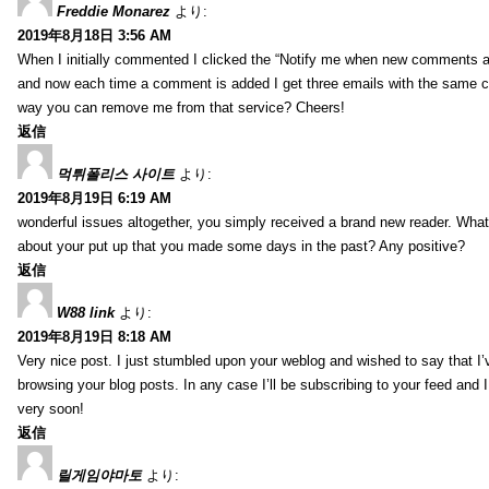
Freddie Monarez
より:
2019年8月18日 3:56 AM
When I initially commented I clicked the “Notify me when new comments 
and now each time a comment is added I get three emails with the same 
way you can remove me from that service? Cheers!
返信
먹튀폴리스 사이트
より:
2019年8月19日 6:19 AM
wonderful issues altogether, you simply received a brand new reader. Wha
about your put up that you made some days in the past? Any positive?
返信
W88 link
より:
2019年8月19日 8:18 AM
Very nice post. I just stumbled upon your weblog and wished to say that I’
browsing your blog posts. In any case I’ll be subscribing to your feed and 
very soon!
返信
릴게임야마토
より: