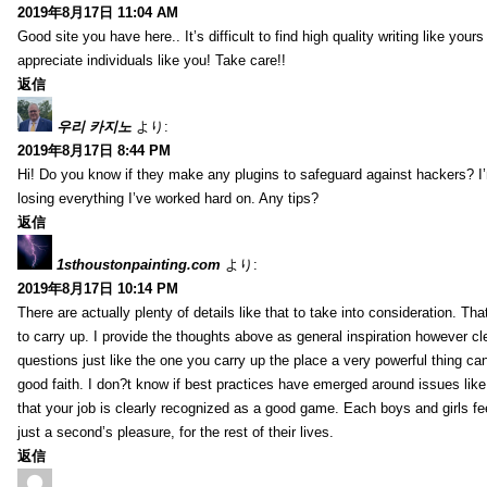
2019年8月17日 11:04 AM
Good site you have here.. It’s difficult to find high quality writing like your
appreciate individuals like you! Take care!!
返信
우리 카지노
より:
2019年8月17日 8:44 PM
Hi! Do you know if they make any plugins to safeguard against hackers? I
losing everything I’ve worked hard on. Any tips?
返信
1sthoustonpainting.com
より:
2019年8月17日 10:14 PM
There are actually plenty of details like that to take into consideration. Tha
to carry up. I provide the thoughts above as general inspiration however cle
questions just like the one you carry up the place a very powerful thing ca
good faith. I don?t know if best practices have emerged around issues like 
that your job is clearly recognized as a good game. Each boys and girls fe
just a second’s pleasure, for the rest of their lives.
返信