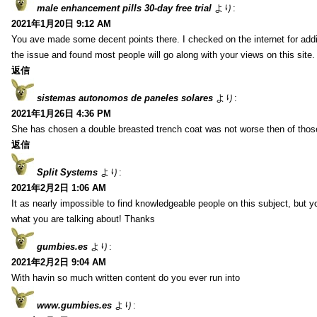
male enhancement pills 30-day free trial
より:
2021年1月20日 9:12 AM
You ave made some decent points there. I checked on the internet for addi
the issue and found most people will go along with your views on this site.
返信
sistemas autonomos de paneles solares
より:
2021年1月26日 4:36 PM
She has chosen a double breasted trench coat was not worse then of tho
返信
Split Systems
より:
2021年2月2日 1:06 AM
It as nearly impossible to find knowledgeable people on this subject, but 
what you are talking about! Thanks
gumbies.es
より:
2021年2月2日 9:04 AM
With havin so much written content do you ever run into
www.gumbies.es
より: