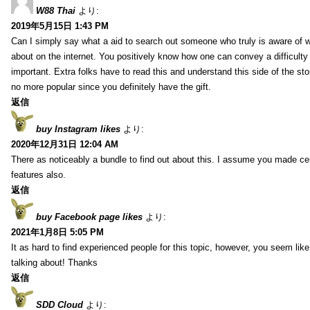
W88 Thai
より:
2019年5月15日 1:43 PM
Can I simply say what a aid to search out someone who truly is aware of w
about on the internet. You positively know how one can convey a difficulty
important. Extra folks have to read this and understand this side of the sto
no more popular since you definitely have the gift.
返信
buy Instagram likes
より:
2020年12月31日 12:04 AM
There as noticeably a bundle to find out about this. I assume you made cert
features also.
返信
buy Facebook page likes
より:
2021年1月8日 5:05 PM
It as hard to find experienced people for this topic, however, you seem li
talking about! Thanks
返信
SDD Cloud
より: