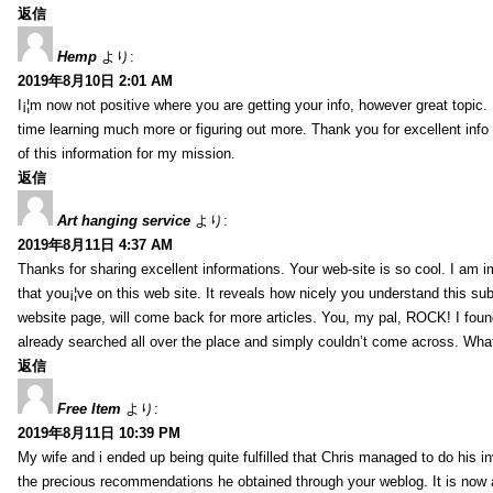
返信
Hemp
より:
2019年8月10日 2:01 AM
I¡¦m now not positive where you are getting your info, however great topic
time learning much more or figuring out more. Thank you for excellent info 
of this information for my mission.
返信
Art hanging service
より:
2019年8月11日 4:37 AM
Thanks for sharing excellent informations. Your web-site is so cool. I am 
that you¡¦ve on this web site. It reveals how nicely you understand this s
website page, will come back for more articles. You, my pal, ROCK! I found
already searched all over the place and simply couldn’t come across. What
返信
Free Item
より:
2019年8月11日 10:39 PM
My wife and i ended up being quite fulfilled that Chris managed to do his i
the precious recommendations he obtained through your weblog. It is now 