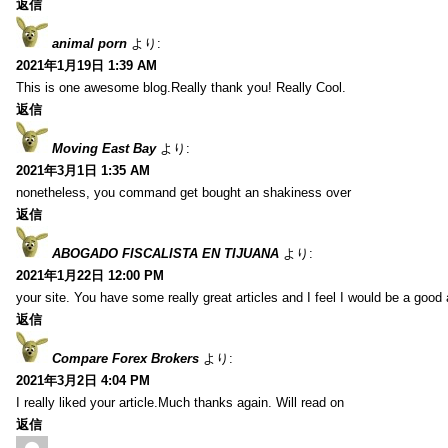
返信
animal porn
より:
2021年1月19日 1:39 AM
This is one awesome blog.Really thank you! Really Cool.
返信
Moving East Bay
より:
2021年3月1日 1:35 AM
nonetheless, you command get bought an shakiness over
返信
ABOGADO FISCALISTA EN TIJUANA
より:
2021年1月22日 12:00 PM
your site. You have some really great articles and I feel I would be a good 
返信
Compare Forex Brokers
より:
2021年3月2日 4:04 PM
I really liked your article.Much thanks again. Will read on
返信