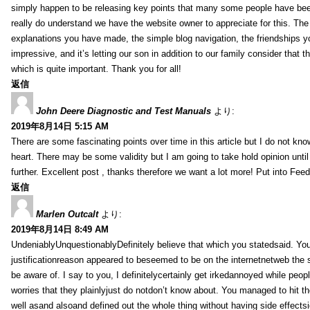
simply happen to be releasing key points that many some people have been
really do understand we have the website owner to appreciate for this. Th
explanations you have made, the simple blog navigation, the friendships you h
impressive, and it’s letting our son in addition to our family consider that th
which is quite important. Thank you for all!
返信
John Deere Diagnostic and Test Manuals
より:
2019年8月14日 5:15 AM
There are some fascinating points over time in this article but I do not know
heart. There may be some validity but I am going to take hold opinion until I
further. Excellent post , thanks therefore we want a lot more! Put into Feed
返信
Marlen Outcalt
より:
2019年8月14日 8:49 AM
UndeniablyUnquestionablyDefinitely believe that which you statedsaid. You
justificationreason appeared to beseemed to be on the internetnetweb the s
be aware of. I say to you, I definitelycertainly get irkedannoyed while peop
worries that they plainlyjust do notdon’t know about. You managed to hit th
well asand alsoand defined out the whole thing without having side effectsi