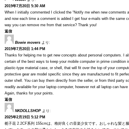
2019年7月20日 5:30 AM
When I initially commented I clicked the “Notify me when new comments 
and now each time a comment is added I get four e-mails with the same c
way you can remove me from that service? Thank you!
返信
Bowie movers
より:
2019年7月20日 1:44 PM
Thanks for helping me to get new concepts about personal computers. I als
certain of the best ways to keep your mobile computer in prime condition i
plastic-type material case, or shell, that will fit over the top of your compu
protective gear are model specific since they are manufactured to fit perfe
outer shell. You can buy them directly from the seller, or from third party s
readily available for your laptop computer, however not all laptop can have
Again, thanks for your points.
返信
NKDOLLSHOP
より:
2025年2月19日 5:12 PM
栀子花 2.2CF系列 155cmは、格好良くの音楽少女です。おしゃれな髪