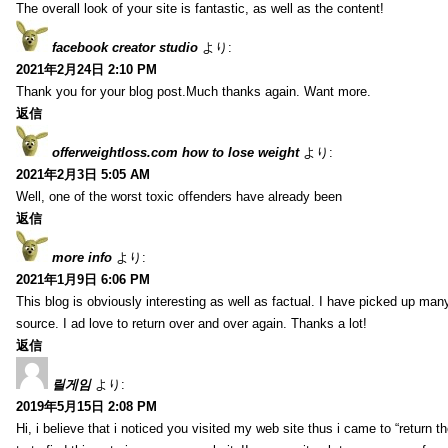
The overall look of your site is fantastic, as well as the content!
facebook creator studio
より:
2021年2月24日 2:10 PM
Thank you for your blog post.Much thanks again. Want more.
返信
offerweightloss.com how to lose weight
より:
2021年2月3日 5:05 AM
Well, one of the worst toxic offenders have already been
返信
more info
より:
2021年1月9日 6:06 PM
This blog is obviously interesting as well as factual. I have picked up many 
source. I ad love to return over and over again. Thanks a lot!
返信
릴게임
より:
2019年5月15日 2:08 PM
Hi, i believe that i noticed you visited my web site thus i came to “return t