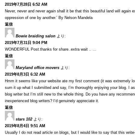
2019年7月28日 6:52 AM
Never, never and never again shall it be that this beautiful land will again 
oppression of one by another.’ By Nelson Mandela
返信
Bowie braiding salon
より:
2019年7月31日 9:04 PM
WONDERFUL Post.thanks for share..extra wait .. …
返信
Maryland office movers
より:
2019年8月3日 6:32 AM
Hmm it seems like your website ate my first comment (it was extremely long
sum it up what I submitted and say, I’m thoroughly enjoying your blog. I as
blog writer but I’m still new to the whole thing. Do you have any recommen
inexperienced blog writers? I’d genuinely appreciate it.
返信
stars 102
より:
2019年8月4日 9:51 AM
Usually I do not read article on blogs, but I would like to say that this wri