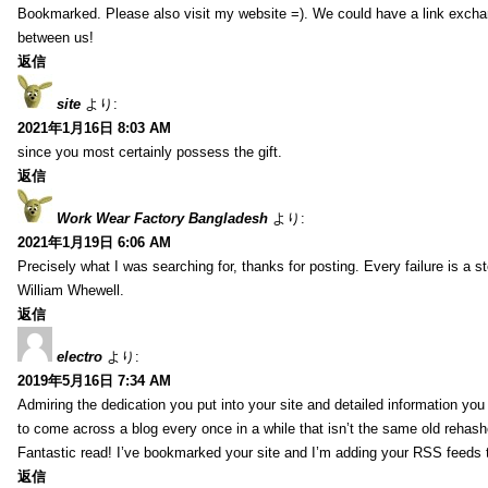
Bookmarked. Please also visit my website =). We could have a link exch
between us!
返信
site
より:
2021年1月16日 8:03 AM
since you most certainly possess the gift.
返信
Work Wear Factory Bangladesh
より:
2021年1月19日 6:06 AM
Precisely what I was searching for, thanks for posting. Every failure is a 
William Whewell.
返信
electro
より:
2019年5月16日 7:34 AM
Admiring the dedication you put into your site and detailed information yo
to come across a blog every once in a while that isn’t the same old rehash
Fantastic read! I’ve bookmarked your site and I’m adding your RSS feeds
返信