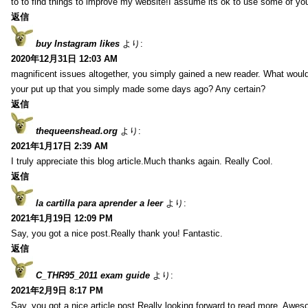
to to find things to improve my website!I assume its ok to use some of yo
返信
buy Instagram likes
より:
2020年12月31日 12:03 AM
magnificent issues altogether, you simply gained a new reader. What wo
your put up that you simply made some days ago? Any certain?
返信
thequeenshead.org
より:
2021年1月17日 2:39 AM
I truly appreciate this blog article.Much thanks again. Really Cool.
返信
la cartilla para aprender a leer
より:
2021年1月19日 12:09 PM
Say, you got a nice post.Really thank you! Fantastic.
返信
C_THR95_2011 exam guide
より:
2021年2月9日 8:17 PM
Say, you got a nice article post.Really looking forward to read more. Awe