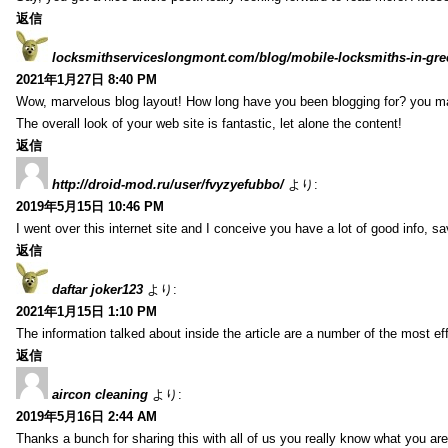
返信
locksmithserviceslongmont.com/blog/mobile-locksmiths-in-gre
2021年1月27日 8:40 PM
Wow, marvelous blog layout! How long have you been blogging for? you m
The overall look of your web site is fantastic, let alone the content!
返信
http://droid-mod.ru/user/fvyzyefubbo/
より:
2019年5月15日 10:46 PM
I went over this internet site and I conceive you have a lot of good info, sav
返信
daftar joker123
より:
2021年1月15日 1:10 PM
The information talked about inside the article are a number of the most ef
返信
aircon cleaning
より:
2019年5月16日 2:44 AM
Thanks a bunch for sharing this with all of us you really know what you are