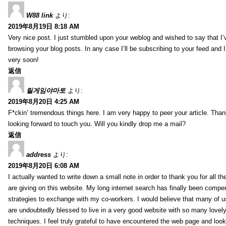
W88 link
より:
2019年8月19日 8:18 AM
Very nice post. I just stumbled upon your weblog and wished to say that I’
browsing your blog posts. In any case I’ll be subscribing to your feed and 
very soon!
返信
릴게임야마토
より:
2019年8月20日 4:25 AM
F*ckin’ tremendous things here. I am very happy to peer your article. Than
looking forward to touch you. Will you kindly drop me a mail?
返信
address
より:
2019年8月20日 6:08 AM
I actually wanted to write down a small note in order to thank you for all 
are giving on this website. My long internet search has finally been compe
strategies to exchange with my co-workers. I would believe that many of us 
are undoubtedly blessed to live in a very good website with so many lovely 
techniques. I feel truly grateful to have encountered the web page and loo