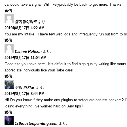
cancould take a signal. Will likelyprobably be back to get more. Thanks
返信
릴게임야마토
より:
2019年8月17日 4:22 AM
You are my intake , I have few web logs and infrequently run out from to b
返信
Dannie Rolfson
より:
2019年8月17日 11:04 AM
Good site you have here.. It’s difficult to find high quality writing like your
appreciate individuals like you! Take care!!
返信
우리 카지노
より:
2019年8月17日 8:44 PM
Hi! Do you know if they make any plugins to safeguard against hackers? I
losing everything I’ve worked hard on. Any tips?
返信
1sthoustonpainting.com
より: