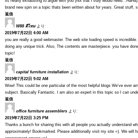
its nearly exhausting to argue with you (not that I truly would need…HaHa).
brand new spin on a topic thats been written about for years. Great stuff, s
返信
W88 ดีไหม
より:
2019年7月22日 4:00 AM
you are really a good webmaster. The web site loading speed is incredible.
doing any unique trick. Also, The contents are masterpiece. you have done 
topic!
返信
capital furniture installation
より:
2019年7月22日 9:02 AM
Wow! This could be one particular of the most helpful blogs We’ve ever arr
subject. Basically Fantastic. I am also an expert in this topic so I can unde
返信
office furniture assemblers
より:
2019年7月22日 3:25 PM
Thanks a bunch for sharing this with all people you actually understand w
approximately! Bookmarked. Please additionally visit my site =). We will h