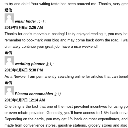
to try and do it! Your writing taste has been amazed me. Thanks, very great
返信
email finder
より:
2019年8月6日 2:26 AM
Thanks for one’s marvelous posting! I truly enjoyed reading it, you may be a
remember to bookmark your blog and may come back down the road. I wan
ultimately continue your great job, have a nice weekend!
返信
wedding planner
より:
2019年8月6日 5:38 PM
As a Newbie, I am permanently searching online for articles that can bene
返信
Plasma consumables
より:
2019年8月7日 12:14 AM
One thing is the fact that one of the most prevalent incentives for using y
or even rebate provision. Generally, you’ll have access to 1-5% back on v
Depending on the cards, you may get 1% back on most expenditures, and 
made from convenience stores, gasoline stations, grocery stores and als