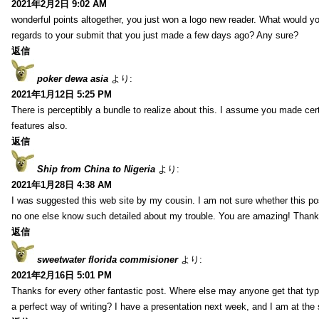
2021年2月2日 9:02 AM
wonderful points altogether, you just won a logo new reader. What would 
regards to your submit that you just made a few days ago? Any sure?
返信
poker dewa asia
より:
2021年1月12日 5:25 PM
There is perceptibly a bundle to realize about this. I assume you made cer
features also.
返信
Ship from China to Nigeria
より:
2021年1月28日 4:38 AM
I was suggested this web site by my cousin. I am not sure whether this pos
no one else know such detailed about my trouble. You are amazing! Thank
返信
sweetwater florida commisioner
より:
2021年2月16日 5:01 PM
Thanks for every other fantastic post. Where else may anyone get that typ
a perfect way of writing? I have a presentation next week, and I am at the 