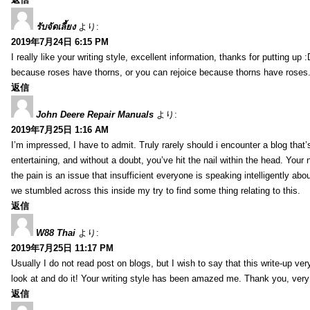
รับจัดเลี้ยง
より:
2019年7月24日 6:15 PM
I really like your writing style, excellent information, thanks for putting up
because roses have thorns, or you can rejoice because thorns have roses.
返信
John Deere Repair Manuals
より:
2019年7月25日 1:16 AM
I’m impressed, I have to admit. Truly rarely should i encounter a blog that
entertaining, and without a doubt, you’ve hit the nail within the head. Your 
the pain is an issue that insufficient everyone is speaking intelligently abo
we stumbled across this inside my try to find some thing relating to this.
返信
W88 Thai
より:
2019年7月25日 11:17 PM
Usually I do not read post on blogs, but I wish to say that this write-up ve
look at and do it! Your writing style has been amazed me. Thank you, very
返信