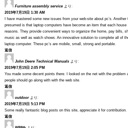
Furniture assembly service
より:
2019年7月19日 1:30 AM
I have mastered some new issues from your web-site about pc’s. Another t
presumed is that laptop computers have become an item that each house
reasons. They provide convenient ways to organize the home, pay bills, s
music as well as watch shows. An innovative solution to complete all of t
laptop computer. These pc’s are mobile, small, strong and portable.
返信
John Deere Technical Manuals
より:
2019年7月19日 2:05 PM
You made some decent points there. I looked on the net with the problem 
people should go along with with the web site.
返信
outdoor
より:
2019年7月19日 5:13 PM
Some really fantastic blog posts on this site, appreciate it for contribution.
返信
W88th
より: