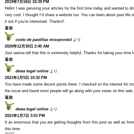
2019年7月18日 10:39 PM
Hello! I was perusing your articles for the first time today and wanted to dro
very cool. I thought I’d share a website too. You can learn about past life 
it out if you’re interested. Thanks!!
返信
costo de pastillas misoprostol
より:
2020年12月30日 2:40 AM
Just wanna tell that this is extremely helpful, Thanks for taking your time to
返信
dewa togel online
より:
2021年1月5日 10:32 PM
You have made some decent points there. I checked on the internet for mo
the issue and found most people will go along with your views on this web 
返信
dewa togel online
より:
2021年1月7日 3:53 PM
It as enormous that you are getting thoughts from this post as well as fr
this time.