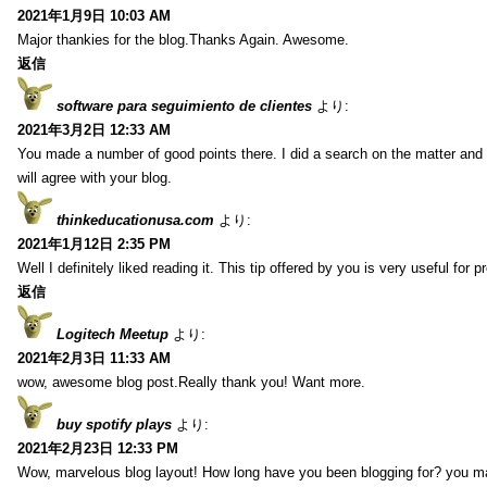
2021年1月9日 10:03 AM
Major thankies for the blog.Thanks Again. Awesome.
返信
software para seguimiento de clientes
より:
2021年3月2日 12:33 AM
You made a number of good points there. I did a search on the matter and 
will agree with your blog.
thinkeducationusa.com
より:
2021年1月12日 2:35 PM
Well I definitely liked reading it. This tip offered by you is very useful for p
返信
Logitech Meetup
より:
2021年2月3日 11:33 AM
wow, awesome blog post.Really thank you! Want more.
buy spotify plays
より:
2021年2月23日 12:33 PM
Wow, marvelous blog layout! How long have you been blogging for? you m