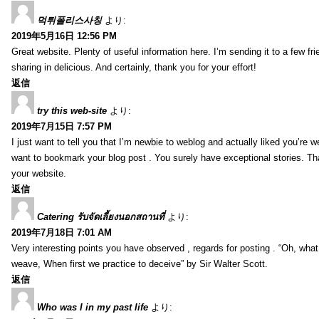
먹튀폴리스사칭
より:
2019年5月16日 12:56 PM
Great website. Plenty of useful information here. I’m sending it to a few fri
sharing in delicious. And certainly, thank you for your effort!
返信
try this web-site
より:
2019年7月15日 7:57 PM
I just want to tell you that I’m newbie to weblog and actually liked you’re we
want to bookmark your blog post . You surely have exceptional stories. Tha
your website.
返信
Catering รับจัดเลี้ยงนอกสถานที่
より:
2019年7月18日 7:01 AM
Very interesting points you have observed , regards for posting . “Oh, wha
weave, When first we practice to deceive” by Sir Walter Scott.
返信
Who was I in my past life
より: