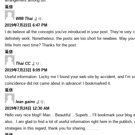
arrangement among us!
返信
W88 Thai
より:
2019年7月22日 6:47 PM
I do believe all the concepts you’ve introduced in your post. They’re very
definitely work. Nonetheless, the posts are too short for newbies. May yo
little from next time? Thanks for the post.
返信
Thai CC
より:
2019年7月23日 8:09 PM
Useful information. Lucky me I found your web site by accident, and I’m s
coincidence did not came about in advance! I bookmarked it.
返信
lean gains
より:
2019年7月24日 12:30 AM
Hello very nice blog!! Man .. Beautiful .. Superb .. I’ll bookmark your blog
also…I am glad to find a lot of useful information right here in the publish
strategies in this regard, thank you for sharing. . . . . .
返信