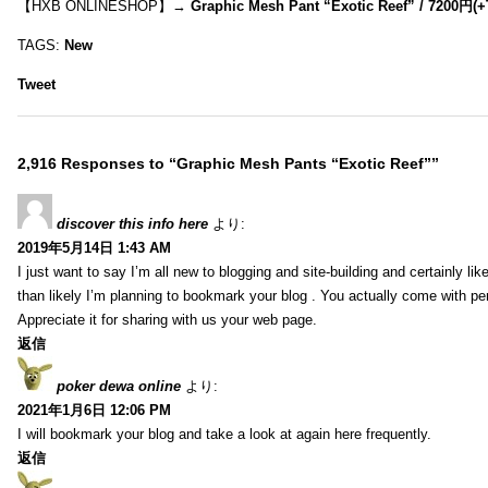
【HXB ONLINESHOP】→
Graphic Mesh Pant “Exotic Reef” / 7200円(
TAGS:
New
Tweet
2,916 Responses to “Graphic Mesh Pants “Exotic Reef””
discover this info here
より:
2019年5月14日 1:43 AM
I just want to say I’m all new to blogging and site-building and certainly li
than likely I’m planning to bookmark your blog . You actually come with per
Appreciate it for sharing with us your web page.
返信
poker dewa online
より:
2021年1月6日 12:06 PM
I will bookmark your blog and take a look at again here frequently.
返信