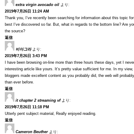
extra virgin avocado oil
より:
2019年7月26日 11:24 AM
Thank you, I’ve recently been searching for information about this topic fo
best I’ve discovered so far. But, what in regards to the bottom line? Are y
the source?
返信
비아그라
より:
2019年7月26日 3:43 PM
I have been browsing on-line more than three hours these days, yet I neve
interesting article like yours. It’s pretty value sufficient for me. In my view
bloggers made excellent content as you probably did, the web will probabl
than ever before.
返信
it chapter 2 streaming vf
より:
2019年7月26日 11:18 PM
Utterly pent subject material, Really enjoyed reading.
返信
Cameron Beuther
より: