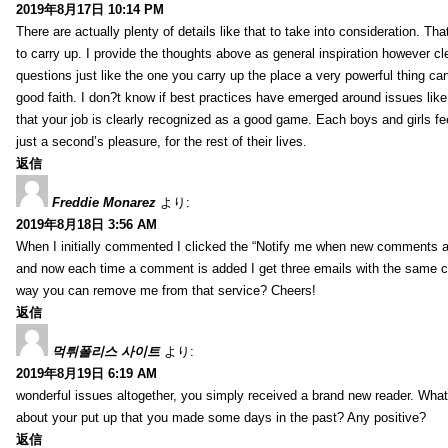
2019年8月17日 10:14 PM
There are actually plenty of details like that to take into consideration. Tha
to carry up. I provide the thoughts above as general inspiration however cle
questions just like the one you carry up the place a very powerful thing ca
good faith. I don?t know if best practices have emerged around issues like 
that your job is clearly recognized as a good game. Each boys and girls fe
just a second’s pleasure, for the rest of their lives.
返信
Freddie Monarez
より:
2019年8月18日 3:56 AM
When I initially commented I clicked the “Notify me when new comments 
and now each time a comment is added I get three emails with the same 
way you can remove me from that service? Cheers!
返信
먹튀폴리스 사이트
より:
2019年8月19日 6:19 AM
wonderful issues altogether, you simply received a brand new reader. Wha
about your put up that you made some days in the past? Any positive?
返信