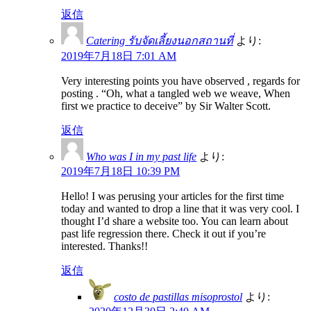
返信
Catering รับจัดเลี้ยงนอกสถานที่
より:
2019年7月18日 7:01 AM
Very interesting points you have observed , regards for
posting . “Oh, what a tangled web we weave, When
first we practice to deceive” by Sir Walter Scott.
返信
Who was I in my past life
より:
2019年7月18日 10:39 PM
Hello! I was perusing your articles for the first time
today and wanted to drop a line that it was very cool. I
thought I’d share a website too. You can learn about
past life regression there. Check it out if you’re
interested. Thanks!!
返信
costo de pastillas misoprostol
より: