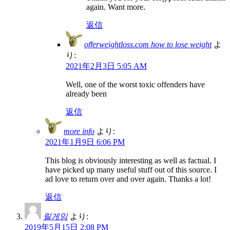
again. Want more.
返信
offerweightloss.com how to lose weight
よ
り:
2021年2月3日 5:05 AM
Well, one of the worst toxic offenders have
already been
返信
more info
より:
2021年1月9日 6:06 PM
This blog is obviously interesting as well as factual. I
have picked up many useful stuff out of this source. I
ad love to return over and over again. Thanks a lot!
返信
릴게임
より:
2019年5月15日 2:08 PM