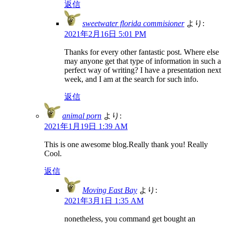
返信
sweetwater florida commisioner
より:
2021年2月16日 5:01 PM
Thanks for every other fantastic post. Where else
may anyone get that type of information in such a
perfect way of writing? I have a presentation next
week, and I am at the search for such info.
返信
animal porn
より:
2021年1月19日 1:39 AM
This is one awesome blog.Really thank you! Really
Cool.
返信
Moving East Bay
より:
2021年3月1日 1:35 AM
nonetheless, you command get bought an