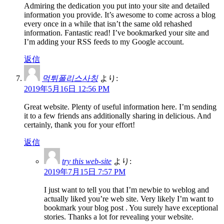
Admiring the dedication you put into your site and detailed
information you provide. It’s awesome to come across a blog
every once in a while that isn’t the same old rehashed
information. Fantastic read! I’ve bookmarked your site and
I’m adding your RSS feeds to my Google account.
返信
먹튀폴리스사칭
より:
2019年5月16日 12:56 PM
Great website. Plenty of useful information here. I’m sending
it to a few friends ans additionally sharing in delicious. And
certainly, thank you for your effort!
返信
try this web-site
より:
2019年7月15日 7:57 PM
I just want to tell you that I’m newbie to weblog and
actually liked you’re web site. Very likely I’m want to
bookmark your blog post . You surely have exceptional
stories. Thanks a lot for revealing your website.