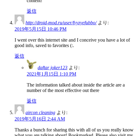
content!
返信
http://droid-mod.ru/user/fvyzyefubbo/
より:
2019年5月15日 10:46 PM
I went over this internet site and I conceive you have a lot of
good info, saved to favorites (:.
返信
daftar joker123
より:
2021年1月15日 1:10 PM
The information talked about inside the article are a
number of the most effective out there
返信
aircon cleaning
より:
2019年5月16日 2:44 AM
Thanks a bunch for sharing this with all of us you really know
what you are talking about! Bookmarked. Please also visit my