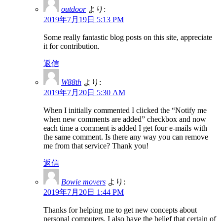
outdoor
より:
2019年7月19日 5:13 PM
Some really fantastic blog posts on this site, appreciate
it for contribution.
返信
W88th
より:
2019年7月20日 5:30 AM
When I initially commented I clicked the “Notify me
when new comments are added” checkbox and now
each time a comment is added I get four e-mails with
the same comment. Is there any way you can remove
me from that service? Thank you!
返信
Bowie movers
より:
2019年7月20日 1:44 PM
Thanks for helping me to get new concepts about
personal computers. I also have the belief that certain of