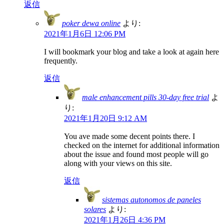
返信
poker dewa online
より:
2021年1月6日 12:06 PM
I will bookmark your blog and take a look at again here
frequently.
返信
male enhancement pills 30-day free trial
よ
り:
2021年1月20日 9:12 AM
You ave made some decent points there. I
checked on the internet for additional information
about the issue and found most people will go
along with your views on this site.
返信
sistemas autonomos de paneles
solares
より:
2021年1月26日 4:36 PM