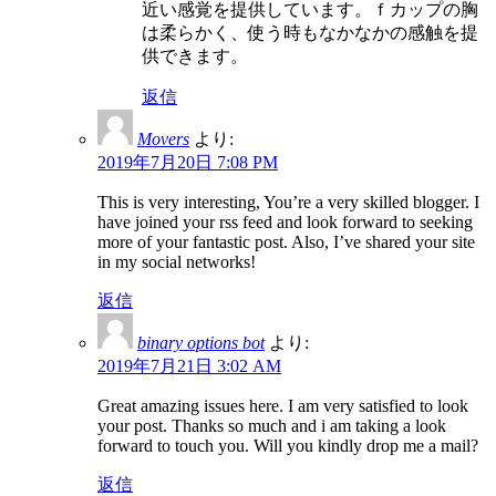
近い感覚を提供しています。ｆカップの胸
は柔らかく、使う時もなかなかの感触を提
供できます。
返信
Movers
より:
2019年7月20日 7:08 PM
This is very interesting, You’re a very skilled blogger. I
have joined your rss feed and look forward to seeking
more of your fantastic post. Also, I’ve shared your site
in my social networks!
返信
binary options bot
より:
2019年7月21日 3:02 AM
Great amazing issues here. I am very satisfied to look
your post. Thanks so much and i am taking a look
forward to touch you. Will you kindly drop me a mail?
返信