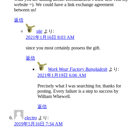
website =). We could have a link exchange agreement
between us!
返信
site
より:
2021年1月16日 8:03 AM
since you most certainly possess the gift.
返信
Work Wear Factory Bangladesh
より:
2021年1月19日 6:06 AM
Precisely what I was searching for, thanks for
posting. Every failure is a step to success by
William Whewell.
返信
electro
より:
2019年5月16日 7:34 AM