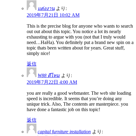
แต่งงาน
より:
2019年7月21日 10:02 AM
This is the precise blog for anyone who wants to search
out out about this topic. You notice a lot its nearly
exhausting to argue with you (not that I truly would
need…HaHa). You definitely put a brand new spin on a
topic thats been written about for years. Great stuff,
simply nice!
返信
W88 ดีไหม
より:
2019年7月22日 4:00 AM
you are really a good webmaster. The web site loading
speed is incredible. It seems that you’re doing any
unique trick. Also, The contents are masterpiece. you
have done a fantastic job on this topic!
返信
capital furniture installation
より: