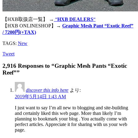
【HXB取扱店一覧】 →
“
HXB DEALERS
“
【HXB ONLINESHOP】→
Graphic Mesh Pant “Exotic Reef”
/ 7200円(+TAX)
TAGS:
New
Tweet
2,916 Responses to “Graphic Mesh Pants “Exotic
Reef””
discover this info here
より:
2019年5月14日 1:43 AM
I just want to say I’m all new to blogging and site-building
and certainly liked this web page. More than likely I’m
planning to bookmark your blog . You actually come with
perfect articles. Appreciate it for sharing with us your web
page.