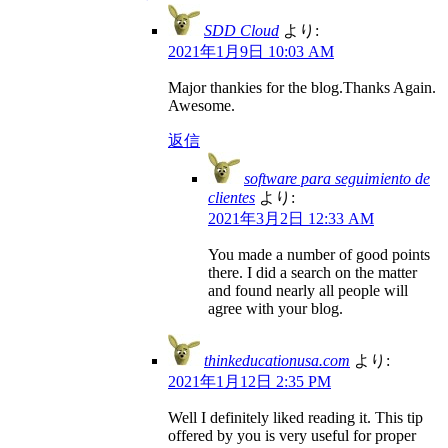
SDD Cloud
より:
2021年1月9日 10:03 AM
Major thankies for the blog.Thanks Again.
Awesome.
返信
software para seguimiento de
clientes
より:
2021年3月2日 12:33 AM
You made a number of good points
there. I did a search on the matter
and found nearly all people will
agree with your blog.
thinkeducationusa.com
より:
2021年1月12日 2:35 PM
Well I definitely liked reading it. This tip
offered by you is very useful for proper