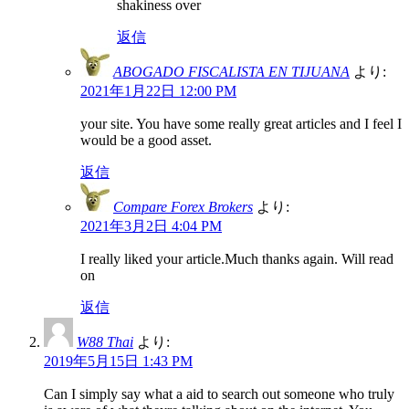
shakiness over
返信
ABOGADO FISCALISTA EN TIJUANA
より:
2021年1月22日 12:00 PM
your site. You have some really great articles and I feel I
would be a good asset.
返信
Compare Forex Brokers
より:
2021年3月2日 4:04 PM
I really liked your article.Much thanks again. Will read
on
返信
W88 Thai
より:
2019年5月15日 1:43 PM
Can I simply say what a aid to search out someone who truly