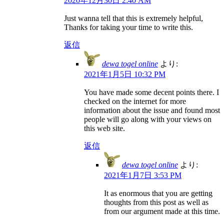
2020年12月30日 2:40 AM
Just wanna tell that this is extremely helpful,
Thanks for taking your time to write this.
返信
dewa togel online
より:
2021年1月5日 10:32 PM
You have made some decent points there. I
checked on the internet for more
information about the issue and found most
people will go along with your views on
this web site.
返信
dewa togel online
より:
2021年1月7日 3:53 PM
It as enormous that you are getting
thoughts from this post as well as
from our argument made at this time.