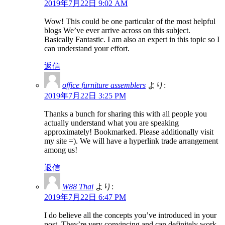
2019年7月22日 9:02 AM
Wow! This could be one particular of the most helpful
blogs We’ve ever arrive across on this subject.
Basically Fantastic. I am also an expert in this topic so I
can understand your effort.
返信
office furniture assemblers
より:
2019年7月22日 3:25 PM
Thanks a bunch for sharing this with all people you
actually understand what you are speaking
approximately! Bookmarked. Please additionally visit
my site =). We will have a hyperlink trade arrangement
among us!
返信
W88 Thai
より:
2019年7月22日 6:47 PM
I do believe all the concepts you’ve introduced in your
post. They’re very convincing and can definitely work.