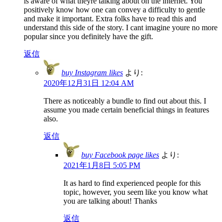
is aware of what theyre talking about on the internet. You
positively know how one can convey a difficulty to gentle
and make it important. Extra folks have to read this and
understand this side of the story. I cant imagine youre no more
popular since you definitely have the gift.
返信
buy Instagram likes
より:
2020年12月31日 12:04 AM
There as noticeably a bundle to find out about this. I
assume you made certain beneficial things in features
also.
返信
buy Facebook page likes
より:
2021年1月8日 5:05 PM
It as hard to find experienced people for this
topic, however, you seem like you know what
you are talking about! Thanks
返信