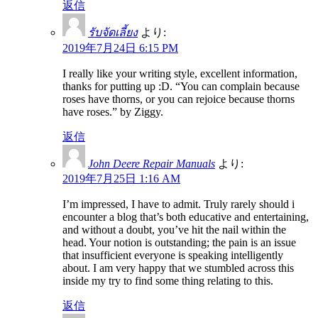
返信
รับจัดเลี้ยง
より:
2019年7月24日 6:15 PM
I really like your writing style, excellent information,
thanks for putting up :D. “You can complain because
roses have thorns, or you can rejoice because thorns
have roses.” by Ziggy.
返信
John Deere Repair Manuals
より:
2019年7月25日 1:16 AM
I’m impressed, I have to admit. Truly rarely should i
encounter a blog that’s both educative and entertaining,
and without a doubt, you’ve hit the nail within the
head. Your notion is outstanding; the pain is an issue
that insufficient everyone is speaking intelligently
about. I am very happy that we stumbled across this
inside my try to find some thing relating to this.
返信