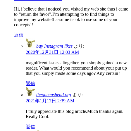
Hi, i believe that i noticed you visited my web site thus i came
to “return the favor”.I’m attempting to to find things to
improve my website!I assume its ok to use some of your
concepts!!
返信
buy Instagram likes
より:
2020年12月31日 12:03 AM
magnificent issues altogether, you simply gained a new
reader. What would you recommend about your put up
that you simply made some days ago? Any certain?
返信
thequeenshead.org
より:
2021年1月17日 2:39 AM
I truly appreciate this blog article.Much thanks again.
Really Cool.
返信