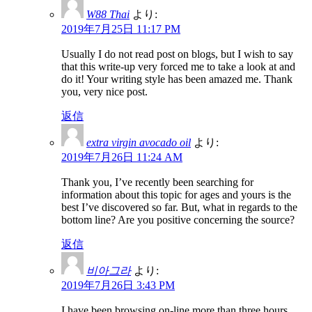
W88 Thai
より:
2019年7月25日 11:17 PM
Usually I do not read post on blogs, but I wish to say
that this write-up very forced me to take a look at and
do it! Your writing style has been amazed me. Thank
you, very nice post.
返信
extra virgin avocado oil
より:
2019年7月26日 11:24 AM
Thank you, I’ve recently been searching for
information about this topic for ages and yours is the
best I’ve discovered so far. But, what in regards to the
bottom line? Are you positive concerning the source?
返信
비아그라
より:
2019年7月26日 3:43 PM
I have been browsing on-line more than three hours