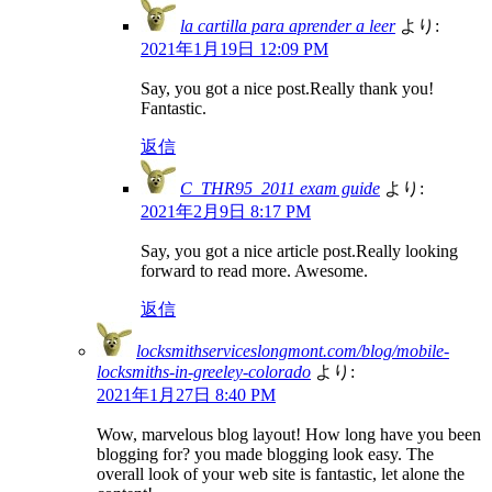
la cartilla para aprender a leer
より:
2021年1月19日 12:09 PM
Say, you got a nice post.Really thank you!
Fantastic.
返信
C_THR95_2011 exam guide
より:
2021年2月9日 8:17 PM
Say, you got a nice article post.Really looking
forward to read more. Awesome.
返信
locksmithserviceslongmont.com/blog/mobile-
locksmiths-in-greeley-colorado
より:
2021年1月27日 8:40 PM
Wow, marvelous blog layout! How long have you been
blogging for? you made blogging look easy. The
overall look of your web site is fantastic, let alone the