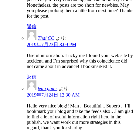
Nonetheless, the posts are too short for newbies. May
you please prolong them a little from next time? Thanks
for the post.
返信
Thai CC
より:
2019年7月23日 8:09 PM
Useful information. Lucky me I found your web site by
accident, and I’m surprised why this coincidence did
not came about in advance! I bookmarked it.
返信
lean gains
より:
2019年7月24日 12:30 AM
Hello very nice blog!! Man .. Beautiful .. Superb .. I’ll
bookmark your blog and take the feeds also…I am glad
to find a lot of useful information right here in the
publish, we want work out more strategies in this
regard, thank you for sharing. . . . . .