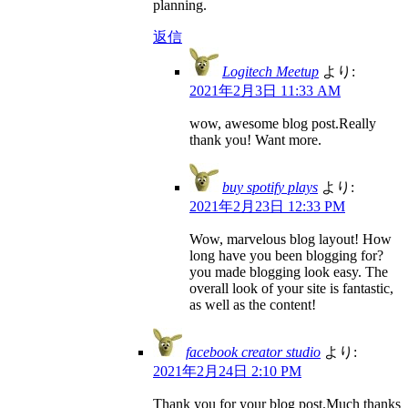
planning.
返信
Logitech Meetup
より:
2021年2月3日 11:33 AM
wow, awesome blog post.Really
thank you! Want more.
buy spotify plays
より:
2021年2月23日 12:33 PM
Wow, marvelous blog layout! How
long have you been blogging for?
you made blogging look easy. The
overall look of your site is fantastic,
as well as the content!
facebook creator studio
より:
2021年2月24日 2:10 PM
Thank you for your blog post.Much thanks