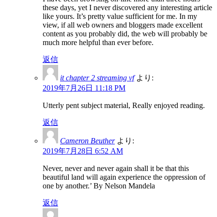
these days, yet I never discovered any interesting article
like yours. It’s pretty value sufficient for me. In my
view, if all web owners and bloggers made excellent
content as you probably did, the web will probably be
much more helpful than ever before.
返信
it chapter 2 streaming vf
より:
2019年7月26日 11:18 PM
Utterly pent subject material, Really enjoyed reading.
返信
Cameron Beuther
より:
2019年7月28日 6:52 AM
Never, never and never again shall it be that this
beautiful land will again experience the oppression of
one by another.’ By Nelson Mandela
返信