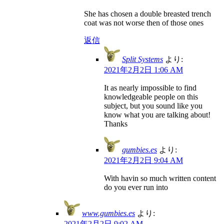
She has chosen a double breasted trench
coat was not worse then of those ones
返信
Split Systems
より:
2021年2月2日 1:06 AM
It as nearly impossible to find
knowledgeable people on this
subject, but you sound like you
know what you are talking about!
Thanks
gumbies.es
より:
2021年2月2日 9:04 AM
With havin so much written content
do you ever run into
www.gumbies.es
より:
2021年2月2日 9:02 AM